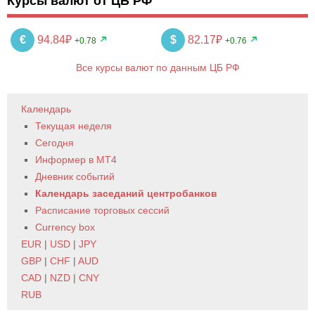
Курсы валют от ЦБ РФ
€
94.84₽
$
82.17₽
+0.78
+0.76
Все курсы валют по данным ЦБ РФ
Календарь
Текущая неделя
Сегодня
Информер в MT4
Дневник событий
Календарь заседаний центробанков
Расписание торговых сессий
Currency box
EUR
|
USD
|
JPY
GBP
|
CHF
|
AUD
CAD
|
NZD
|
CNY
RUB