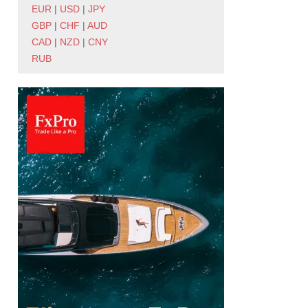
EUR
|
USD
|
JPY
GBP
|
CHF
|
AUD
CAD
|
NZD
|
CNY
RUB