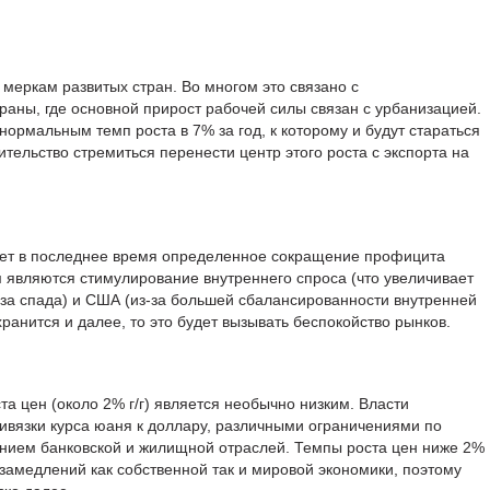
 меркам развитых стран. Во многом это связано с
аны, где основной прирост рабочей силы связан с урбанизацией.
ормальным темп роста в 7% за год, к которому и будут стараться
ительство стремиться перенести центр этого роста с экспорта на
ет в последнее время определенное сокращение профицита
 являются стимулирование внутреннего спроса (что увеличивает
з-за спада) и США (из-за большей сбалансированности внутренней
хранится и далее, то это будет вызывать беспокойство рынков.
 цен (около 2% г/г) является необычно низким. Власти
ивязки курса юаня к доллару, различными ограничениями по
анием банковской и жилищной отраслей. Темпы роста цен ниже 2%
замедлений как собственной так и мировой экономики, поэтому