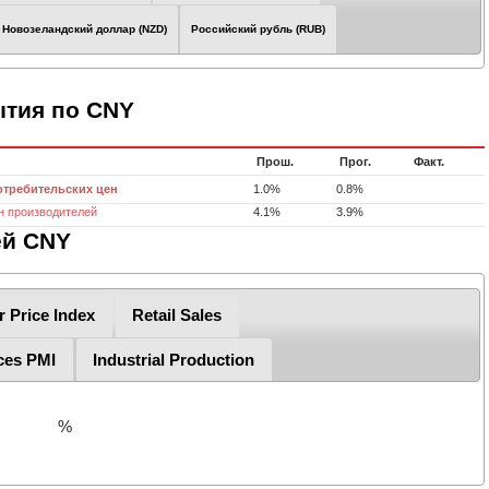
Новозеландский доллар (NZD)
Российский рубль (RUB)
тия по CNY
Прош.
Прог.
Факт.
отребительских цен
1.0%
0.8%
н производителей
4.1%
3.9%
ей CNY
 Price Index
Retail Sales
ices PMI
Industrial Production
%