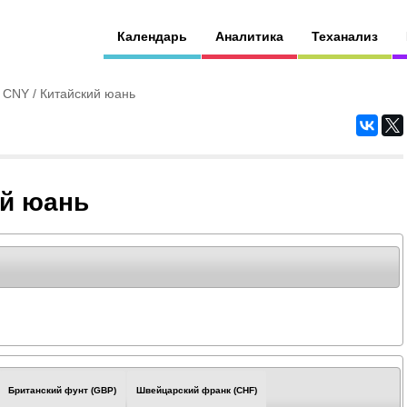
Календарь
Аналитика
Теханализ
 CNY / Китайский юань
ий юань
Британский фунт (GBP)
Швейцарский франк (CHF)