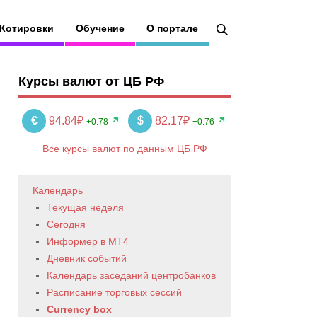
Котировки
Обучение
О портале
Курсы валют от ЦБ РФ
€
94.84₽
$
82.17₽
+0.78
+0.76
Все курсы валют по данным ЦБ РФ
Календарь
Текущая неделя
Сегодня
Информер в MT4
Дневник событий
Календарь заседаний центробанков
Расписание торговых сессий
Currency box