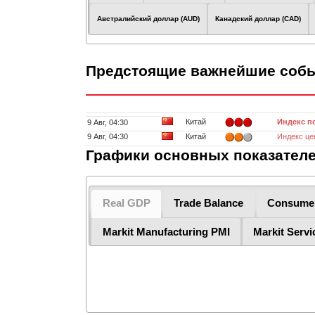
Австралийский доллар (AUD)
Канадский доллар (CAD)
Предстоящие важнейшие собы
Китай
Индекс п
9 Авг, 04:30
9 Авг, 04:30
Китай
Индекс це
Графики основных показател
Real GDP
Trade Balance
Consumer
Markit Manufacturing PMI
Markit Serv