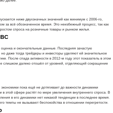
зко далее.
пускается ниже двухзначных значений как минимум с 2006-го,
м за всё обозначенное время. Это неизбежный процесс, так как
ростом спроса на розничные товары и рынком жилья.
SBC
я оценка и окончательные данные. Последняя зачастую
 но даже тогда трейдеры и инвесторы уделяют ей значительное
ике. После спада активности в 2012-м году этот показатель в этом
я не слишком далеко отошёл от уровней, отделяющий сокращение
и экономики пока ещё не дотягивает до важности динамики
и в этой сфере растёт по мере увеличения внутреннего спроса. В
овления в его динамики нет никакой тенденции в последнее время.
 его темпы не вызывают беспокойства в отношении перегретости.
о