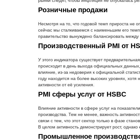
рынки следят, чтобы инфляция не опускалась ре
Розничные продажи
Несмотря на то, что годовой темп прироста не о
сейчас мы сталкиваемся с наименьшим его темпо
правительство вынуждено балансировать между 
Производственный PMI от H
У этого индикатора существует предварительна
происходит в день выхода официальных данных,
влияние, из-за недоверия к официальной статист
году находится на более высоких уровнях, хот
активности от её усиления.
PMI сферы услуг от HSBC
Влияние активности в сфере услуг на показател
производства. Тем не менее, важность активност
связи с тем, что этот сектор только в фазе стан
В целом активность демонстрирует рост, однако
Промышленное производств