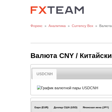
Форекс
»
Аналитика
»
Currency Box
»
Валюта
Валюта CNY / Китайск
USDCNH
Евро (EUR)
Доллар США (USD)
Японская иена (JPY)