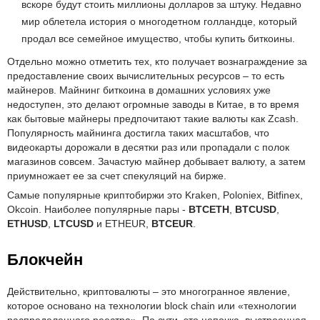
вскоре будут стоить миллионы долларов за штуку. Недавно
мир облетела история о многодетном голландце, который
продал все семейное имущество, чтобы купить биткоины.
Отдельно можно отметить тех, кто получает вознаграждение за
предоставление своих вычислительных ресурсов – то есть
майнеров. Майнинг биткоина в домашних условиях уже
недоступен, это делают огромные заводы в Китае, в то время
как бытовые майнеры предпочитают такие валюты как Zcash.
Популярность майнинга достигла таких масштабов, что
видеокарты дорожали в десятки раз или пропадали с полок
магазинов совсем. Зачастую майнер добывает валюту, а затем
приумножает ее за счет спекуляций на бирже.
Самые популярные криптобиржи это Kraken, Poloniex, Bitfinex,
Okcoin. Наиболее популярные пары -
BTCETH
,
BTCUSD
,
ETHUSD
,
LTCUSD
и ETHEUR,
BTCEUR
.
Блокчейн
Действительно, криптовалюты – это многогранное явление,
которое основано на технологии block chain или «технологии