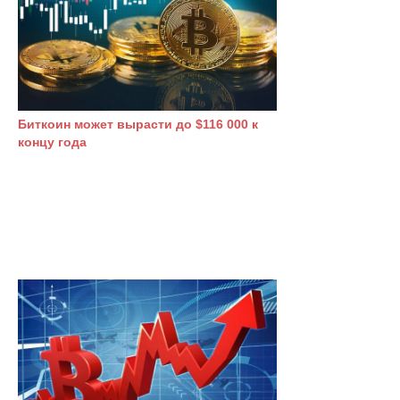
Биткoин может выpacти дo $116 000 к
концу года