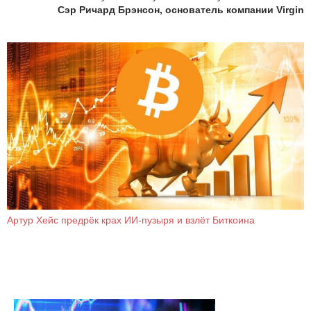
Сэр Ричард Брэнсон, основатель компании Virgin
Артур Хейс предрёк крах ИИ-пузыря и взлёт Биткоина