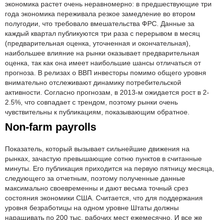
экономика растет очень неравномерно: в предшествующие три
года экономика переживала резкое замедление во втором
полугодии, что требовало вмешательства ФРС. Данные за
каждый квартал публикуются три раза с перерывом в месяц
(предварительная оценка, уточненная и окончательная),
наибольшее влияние на рынки оказывает предварительная
оценка, так как она имеет наибольшие шансы отличаться от
прогноза. В релизах о ВВП инвесторы помимо общего уровня
внимательно отслеживают динамику потребительской
активности. Согласно прогнозам, в 2013-м ожидается рост в 2-
2.5%, что совпадает с трендом, поэтому рынки очень
чувствительны к публикациям, показывающим обратное.
Non-farm payrolls
Показатель, который вызывает сильнейшие движения на
рынках, зачастую превышающие сотню пунктов в считанные
минуты. Его публикация приходится на первую пятницу месяца,
следующего за отчетным, поэтому полученные данные
максимально своевременны и дают весьма точный срез
состояния экономики США. Считается, что для поддержания
уровня безработицы на одном уровне Штаты должны
наращивать по 200 тыс. рабочих мест ежемесячно. И все же