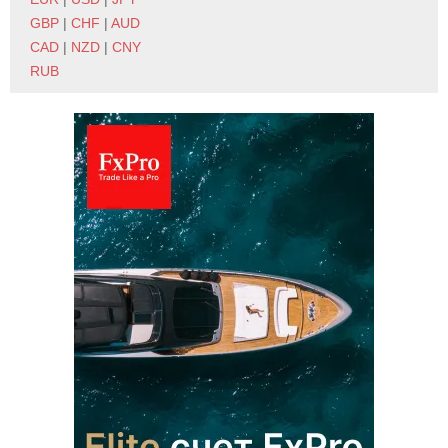
GBP
|
CHF
|
AUD
CAD
|
NZD
|
CNY
RUB