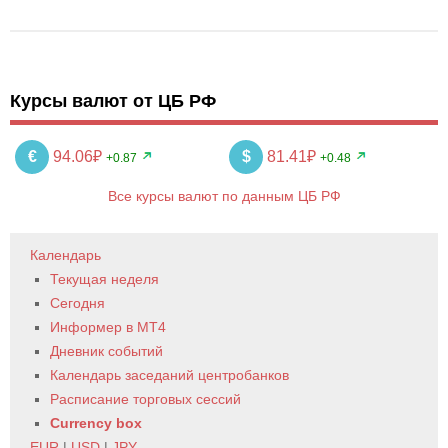
Курсы валют от ЦБ РФ
€
94.06₽
$
81.41₽
+0.87
+0.48
Все курсы валют по данным ЦБ РФ
Календарь
Текущая неделя
Сегодня
Информер в MT4
Дневник событий
Календарь заседаний центробанков
Расписание торговых сессий
Currency box
EUR
|
USD
|
JPY