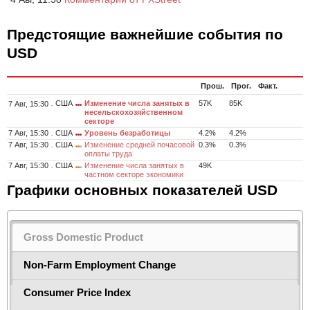
Предстоящие важнейшие события по
USD
Прош.
Прог.
Факт.
США
Изменение числа занятых в
57K
85K
7 Авг, 15:30
несельскохозяйственном
секторе
7 Авг, 15:30
США
Уровень безработицы
4.2%
4.2%
7 Авг, 15:30
США
Изменение средней почасовой
0.3%
0.3%
оплаты труда
7 Авг, 15:30
США
Изменение числа занятых в
49K
частном секторе экономики
Графики основных показателей USD
Gross Domestic Product
Non-Farm Employment Change
Consumer Price Index