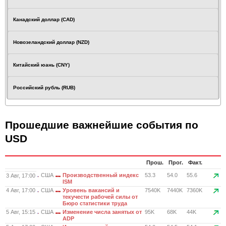
Канадский доллар (CAD)
Новозеландский доллар (NZD)
Китайский юань (CNY)
Российский рубль (RUB)
Прошедшие важнейшие события по
USD
Прош.
Прог.
Факт.
США
Производственный индекс
53.3
54.0
55.6
3 Авг, 17:00
ISM
4 Авг, 17:00
США
Уровень вакансий и
7540K
7440K
7360K
текучести рабочей силы от
Бюро статистики труда
5 Авг, 15:15
США
Изменение числа занятых от
95K
68K
44K
ADP