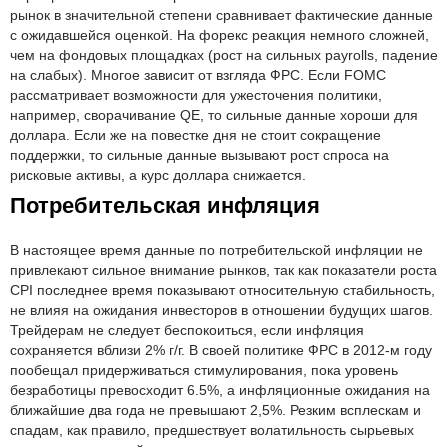
рынок в значительной степени сравнивает фактические данные
с ожидавшейся оценкой. На форекс реакция немного сложней,
чем на фондовых площадках (рост на сильных payrolls, падение
на слабых). Многое зависит от взгляда ФРС. Если FOMC
рассматривает возможности для ужесточения политики,
например, сворачивание QE, то сильные данные хороши для
доллара. Если же на повестке дня не стоит сокращение
поддержки, то сильные данные вызывают рост спроса на
рисковые активы, а курс доллара снижается.
Потребительская инфляция
В настоящее время данные по потребительской инфляции не
привлекают сильное внимание рынков, так как показатели роста
CPI последнее время показывают относительную стабильность,
не влияя на ожидания инвесторов в отношении будущих шагов.
Трейдерам не следует беспокоиться, если инфляция
сохраняется вблизи 2% г/г. В своей политике ФРС в 2012-м году
пообещал придерживаться стимулирования, пока уровень
безработицы превосходит 6.5%, а инфляционные ожидания на
ближайшие два года не превышают 2,5%. Резким всплескам и
спадам, как правило, предшествует волатильность сырьевых