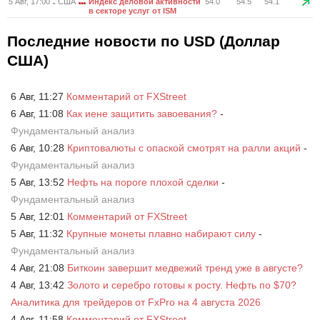
5 Авг, 17:00
США
Индекс деловой активности
54.0
54.5
54.1
в секторе услуг от ISM
Последние новости по USD (Доллар
США)
6 Авг, 11:27
Комментарий от FXStreet
6 Авг, 11:08
Как иене защитить завоевания?
-
Фундаментальный анализ
6 Авг, 10:28
Криптовалюты с опаской смотрят на ралли акций
-
Фундаментальный анализ
5 Авг, 13:52
Нефть на пороге плохой сделки
-
Фундаментальный анализ
5 Авг, 12:01
Комментарий от FXStreet
5 Авг, 11:32
Крупные монеты плавно набирают силу
-
Фундаментальный анализ
4 Авг, 21:08
Биткоин завершит медвежий тренд уже в августе?
4 Авг, 13:42
Золото и серебро готовы к росту. Нефть по $70?
Аналитика для трейдеров от FxPro на 4 августа 2026
4 Авг, 11:58
Комментарий от FXStreet