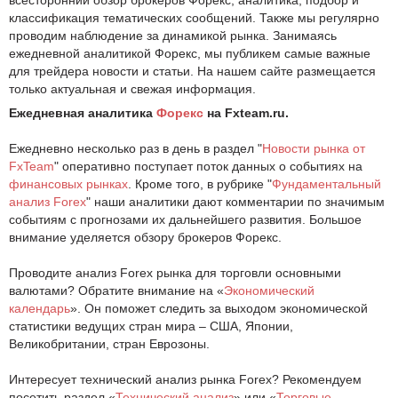
классификация тематических сообщений. Также мы регулярно
проводим наблюдение за динамикой рынка. Занимаясь
ежедневной аналитикой Форекс, мы публикем самые важные
для трейдера новости и статьи. На нашем сайте размещается
только актуальная и свежая информация.
Ежедневная аналитика
Форекс
на Fxteam.ru.
Ежедневно несколько раз в день в раздел "
Новости рынка от
FxTeam
" оперативно поступает поток данных о событиях на
финансовых рынках
. Кроме того, в рубрике "
Фундаментальный
анализ Forex
" наши аналитики дают комментарии по значимым
событиям c прогнозами их дальнейшего развития. Большое
внимание уделяется обзору брокеров Форекс.
Проводите анализ Forex рынка для торговли основными
валютами? Обратите внимание на «
Экономический
календарь
». Он поможет следить за выходом экономической
статистики ведущих стран мира – США, Японии,
Великобритании, стран Еврозоны.
Интересует технический анализ рынка Forex? Рекомендуем
посетить раздел «
Технический анализ
» или «
Торговые