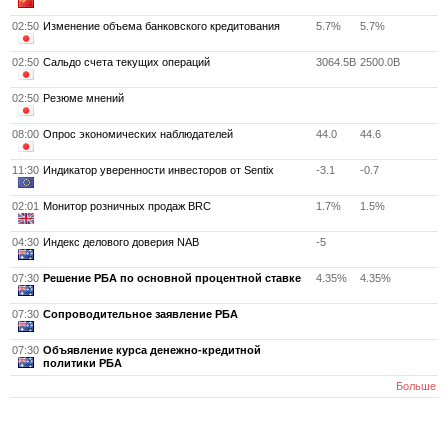
02:50
Изменение объема банковского кредитования
5.7%
5.7%
02:50
Сальдо счета текущих операций
3064.5B
2500.0B
02:50
Резюме мнений
08:00
Опрос экономических наблюдателей
44.0
44.6
11:30
Индикатор уверенности инвесторов от Sentix
-3.1
-0.7
02:01
Монитор розничных продаж BRC
1.7%
1.5%
04:30
Индекс делового доверия NAB
-5
07:30
Решение РБА по основной процентной ставке
4.35%
4.35%
07:30
Сопроводительное заявление РБА
07:30
Объявление курса денежно-кредитной
политики РБА
Больше