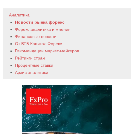
Аналитика
Новости рынка форекс
Форекс аналитика и мнения
Финансовые новости
От ВТБ Капитал Форекс
Рекомендации маркет-мейкеров
Рейтинги стран
Процентные ставки
Архив аналитики