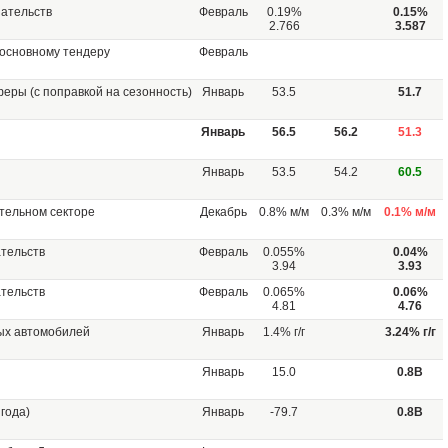
зательств
Февраль
0.19%
0.15%
2.766
3.587
 основному тендеру
Февраль
еры (с поправкой на сезонность)
Январь
53.5
51.7
Январь
56.5
56.2
51.3
Январь
53.5
54.2
60.5
тельном секторе
Декабрь
0.8% м/м
0.3% м/м
0.1% м/м
тельств
Февраль
0.055%
0.04%
3.94
3.93
тельств
Февраль
0.065%
0.06%
4.81
4.76
ых автомобилей
Январь
1.4% г/г
3.24% г/г
Январь
15.0
0.8B
года)
Январь
-79.7
0.8B