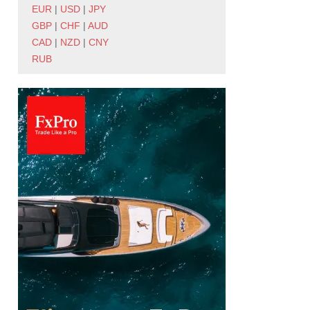
EUR
|
USD
|
JPY
GBP
|
CHF
|
AUD
CAD
|
NZD
|
CNY
RUB