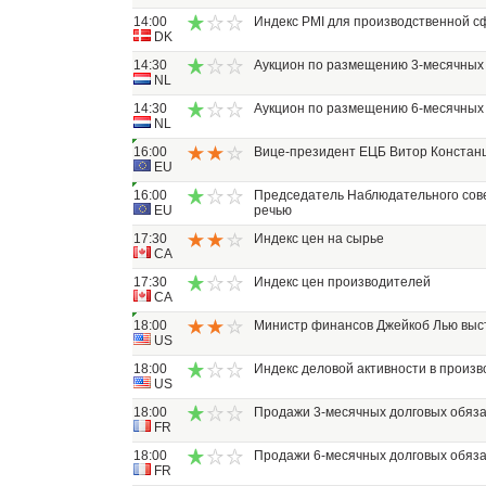
14:00
Индекс PMI для производственной 
DK
14:30
Аукцион по размещению 3-месячных
NL
14:30
Аукцион по размещению 6-месячных
NL
16:00
Вице-президент ЕЦБ Витор Констанц
EU
16:00
Председатель Наблюдательного сове
EU
речью
17:30
Индекс цен на сырье
CA
17:30
Индекс цен производителей
CA
18:00
Министр финансов Джейкоб Лью выст
US
18:00
Индекс деловой активности в произв
US
18:00
Продажи 3-месячных долговых обяза
FR
18:00
Продажи 6-месячных долговых обяза
FR