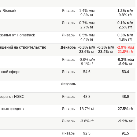
a-Rismark
Январь
1.4% м/м
1.2% м/м
9.8% г/г
9.8% г/г
Январь
0.7% м/м
0.1% м/м
2.7% г/г
2.5% г/г
жилья от Hometrack
Январь
0.5% м/м
0.3% м/м
4.4% г/г
4.8% г/г
шений на строительство
Декабрь
-0.3% м/м
-0.3% м/м
-2.9% м/м
23.6% г/г
23.4% г/г
21.8% г/г
Январь
-0.8% м/м
-0.3% м/м
-9.1% г/г
-8.9% г/г
енной сфере
Январь
54.6
53.4
Февраль
сферы от HSBC
Январь
48.8
48.0
тных средств
Январь
18.7% г/г
27.5% г/г
Январь
-3.6% г/г
-9.9% г/г
Январь
92.5
91.5