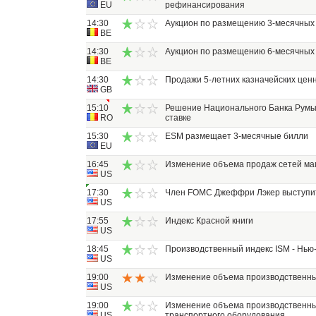
EU
рефинансирования
14:30
Аукцион по размещению 3-месячных 
BE
14:30
Аукцион по размещению 6-месячных 
BE
14:30
Продажи 5-летних казначейских цен
GB
15:10
Решение Национального Банка Румы
RO
ставке
15:30
ESM размещает 3-месячные билли
EU
16:45
Изменение объема продаж сетей маг
US
17:30
Член FOMC Джеффри Лэкер выступит
US
17:55
Индекс Красной книги
US
18:45
Производственный индекс ISM - Нью
US
19:00
Изменение объема производственны
US
19:00
Изменение объема производственных
US
транспортного оборудования