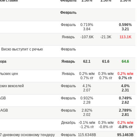
ой ставке
Февраль
2.50%
2.50%
2.50%
Февраль
Февраль
0.719%
0.596%
3.84
3.21
Январь
-107.6K
-21.3K
113.1K
Виско выступит с речью
Февраль
тора
Январь
62.1
61.6
64.6
льских цен
Январь
0.2% м/м
0.3% м/м
0.2% м/м
0.7% г/г
0.7% г/г
0.7% г/г
ских векселей
Февраль
4.1%
4.0%
2.07
2.31
AGB
Февраль
0.932%
0.749%
2.28
2.62
RAGB
Февраль
2.82%
2.789%
2.02
2.81
Декабрь
-0.1% м/м
0.3% м/м
0.2% м/м
-1.2% г/г
-0.8% г/г
-0.8% г/г
7-дневному основному тендеру
Февраль
115.6348B
95.1463B