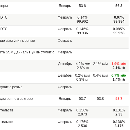
сферы
Январь
53.6
56.3
 DTC
Февраль
0.14%
0.07%
99.962
99.984
 DTC
Февраль
0.146%
0.085%
99.936
99.958
ио выступит с речью
Февраль
та SSM Даниэль Нуи выступит с
Февраль
Декабрь
-4.2% м/м
2.1% м/м
1.9% м/м
-2.6% г/г
2.1% г/г
Декабрь
0.2% м/м
0.4% м/м
0.7% м/м
0.3% г/г
1.4% г/г
упит c речью
Февраль
одственном секторе
Январь
53.7
53.8
53.7
тельств
Февраль
0.156%
0.131%
2.073
2.33
тельств
Февраль
0.176%
0.136%
2.536
3.176