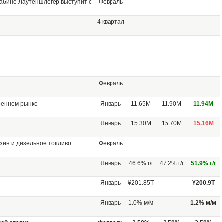
абине Лаутеншлегер выступит с
Февраль
4 квартал
Февраль
реннем рынке
Январь
11.65M
11.90M
11.94M
Январь
15.30M
15.70M
15.16M
зин и дизельное топливо
Февраль
Январь
46.6% г/г
47.2% г/г
51.9% г/г
Январь
¥201.85T
¥200.9T
Январь
1.0% м/м
1.2% м/м