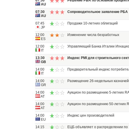
07:30
Решение РБА по основной процентн
AU
07:30
Сопроводительное заявление РБА
AU
07:45
Продажи 10-летних облигаций
JP
12:00
Изменение числа безработных
ES
12:00
Управляющий Банка Италии Игнацио 
IT
13:30
Индекс PMI для строительного сек
GB
14:00
Предварительный индекс потребите
IT
14:00
Размещение 26-недельных казначей
GR
14:00
Аукцион по размещению 5-летних R
AT
14:00
Аукцион по размещению 50-летних 
AT
14:00
Индекс цен производителей
EU
14:15
ЕЦБ объявляет о распределении по 