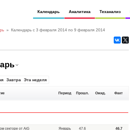
Календарь
Аналитика
Теханализ
рь
»
Календарь с 3 февраля 2014 по 9 февраля 2014
дарь
ня
Завтра
Эта неделя
тие
Период
Прошл.
Ожид.
Факт
ом секторе от AiG
Январь
47.6
46.7