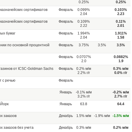
0.25%
0.25%
казначейских сертификатов
Февраль
0.099%
0.103%
2.04
2.23
казначейских сертификатов
Февраль
0.109%
0.11%
2.22
2.01
ных бумаг
Февраль
1.994%
1.911%
2.04
1.58
нии по основной процентной
Февраль
3.75%
3.5%
3.5%
Февраль
0.0707%
0.0882%
2.0
1.9
азинов от ICSC-Goldman Sachs
Февраль
0.2% м/м
0.3% м/м
2.2% г/г
0.0% г/г
 с речью
Февраль
Январь
-0.1% м/м
-0.2% м/м
3.2% г/г
2.7% г/г
-Йорк
Январь
63.8
64.4
х заказов
Декабрь
1.5% м/м
-1.9% м/м
-1.5% м/м
 заказов без учета
Декабрь
0.3% м/м
0.2% м/м