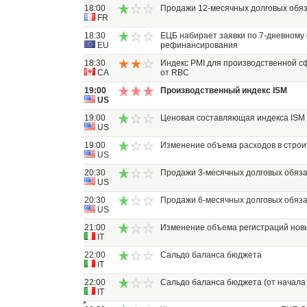
18:00
Продажи 12-месячных долговых обя
FR
18:30
ЕЦБ набирает заявки по 7-дневному
EU
рефинансирования
18:30
Индекс PMI для производственной сф
CA
от RBC
19:00
Производственный индекс ISM
US
19:00
Ценовая составляющая индекса ISM
US
19:00
Изменение объема расходов в строи
US
20:30
Продажи 3-месячных долговых обяза
US
20:30
Продажи 6-месячных долговых обяза
US
21:00
Изменение объема регистраций нов
IT
22:00
Сальдо баланса бюджета
IT
22:00
Сальдо баланса бюджета (от начала 
IT