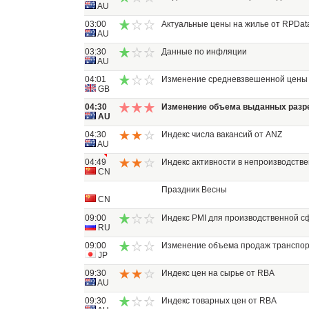
AU
03:00
Актуальные цены на жилье от RPDat
AU
03:30
Данные по инфляции
AU
04:01
Изменение средневзвешенной цены 
GB
04:30
Изменение объема выданных разре
AU
04:30
Индекс числа вакансий от ANZ
AU
04:49
Индекс активности в непроизводств
CN
Праздник Весны
CN
09:00
Индекс PMI для производственной 
RU
09:00
Изменение объема продаж транспор
JP
09:30
Индекс цен на сырье от RBA
AU
09:30
Индекс товарных цен от RBA