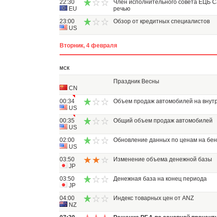
22:30
Член исполнительного совета ЕЦБ С
EU
речью
23:00
Обзор от кредитных специалистов
US
Вторник, 4 февраля
МСК
Праздник Весны
CN
00:34
Объем продаж автомобилей на внут
US
00:35
Общий объем продаж автомобилей
US
02:00
Обновление данных по ценам на бен
US
03:50
Изменение объема денежной базы
JP
03:50
Денежная база на конец периода
JP
04:00
Индекс товарных цен от ANZ
NZ