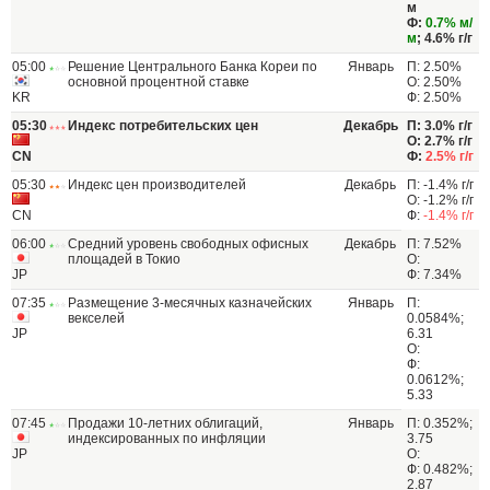
м
Ф:
0.7% м/
м
; 4.6% г/г
05:00
Решение Центрального Банка Кореи по
Январь
П: 2.50%
основной процентной ставке
О: 2.50%
KR
Ф: 2.50%
05:30
Индекс потребительских цен
Декабрь
П: 3.0% г/г
О: 2.7% г/г
CN
Ф:
2.5% г/г
05:30
Индекс цен производителей
Декабрь
П: -1.4% г/г
О: -1.2% г/г
CN
Ф:
-1.4% г/г
06:00
Средний уровень свободных офисных
Декабрь
П: 7.52%
площадей в Токио
О:
JP
Ф: 7.34%
07:35
Размещение 3-месячных казначейских
Январь
П:
векселей
0.0584%;
JP
6.31
О:
Ф:
0.0612%;
5.33
07:45
Продажи 10-летних облигаций,
Январь
П: 0.352%;
индексированных по инфляции
3.75
JP
О:
Ф: 0.482%;
2.87