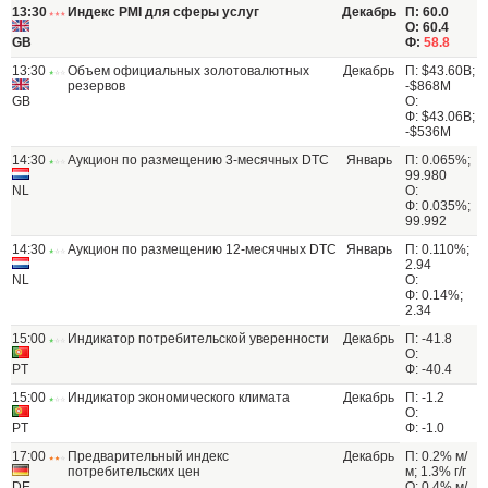
13:30
Индекс PMI для сферы услуг
Декабрь
П: 60.0
О: 60.4
GB
Ф:
58.8
13:30
Объем официальных золотовалютных
Декабрь
П: $43.60B;
резервов
-$868M
GB
О:
Ф: $43.06B;
-$536M
14:30
Аукцион по размещению 3-месячных DTC
Январь
П: 0.065%;
99.980
NL
О:
Ф: 0.035%;
99.992
14:30
Аукцион по размещению 12-месячных DTC
Январь
П: 0.110%;
2.94
NL
О:
Ф: 0.14%;
2.34
15:00
Индикатор потребительской уверенности
Декабрь
П: -41.8
О:
PT
Ф: -40.4
15:00
Индикатор экономического климата
Декабрь
П: -1.2
О:
PT
Ф: -1.0
17:00
Предварительный индекс
Декабрь
П: 0.2% м/
потребительских цен
м; 1.3% г/г
DE
О: 0.4% м/