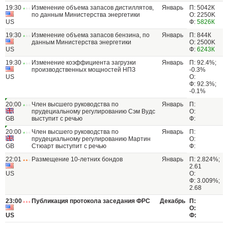
19:30
Изменение объема запасов дистиллятов,
Январь
П: 5042К
по данным Министерства энергетики
О: 2250K
US
Ф:
5826К
19:30
Изменение объема запасов бензина, по
Январь
П: 844К
данным Министерства энергетики
О: 2500K
US
Ф:
6243К
19:30
Изменение коэффициента загрузки
Январь
П: 92.4%;
производственных мощностей НПЗ
-0.3%
US
О:
Ф: 92.3%;
-0.1%
20:00
Член высшего руководства по
Январь
П:
прудециальному регулированию Сэм Вудс
О:
GB
выступит с речью
Ф:
20:00
Член высшего руководства по
Январь
П:
прудециальному регулированию Мартин
О:
GB
Стюарт выступит с речью
Ф:
22:01
Размещение 10-летних бондов
Январь
П: 2.824%;
2.61
US
О:
Ф: 3.009%;
2.68
23:00
Публикация протокола заседания ФРС
Декабрь
П:
О:
US
Ф: