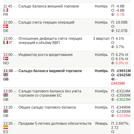
11:45
Сальдо баланса внешней торговли
Ноябрь
П: -4.8B
О: -4.6B
FR
Ф:
-5.7B
12:00
Сальдо счета текущих операций
Ноябрь
П: 19.09B
О:
DK
Ф: 12.07B
13:00
Отношение дефицита счёта текущих
3 квартал
П: 4.1%
IT
операций к объёму ВВП
О:
Ф: 3.7%
13:00
Индикатор роста кредитования
Ноябрь
П: 6.2% г/г
О: 6.1% г/г
NO
Ф:
6.0% г/г
13:30
Сальдо баланса видимой торговли
Ноябрь
П: -£9651М
О: -£9425М
GB
Ф:
-
£9439М
13:30
Сальдо торгового баланса без учёта
Ноябрь
П: -£3114М
торговли со странами ЕС
О: -£3500М
GB
Ф:
-£3023М
13:30
Общее сальдо торгового баланса
Ноябрь
П: -£3496M
О: -£2300M
GB
Ф:
-£3238M
13:30
Продажи 5-летних долговых обязательств
Январь
П: 2.697%;
2.72
ES
О: