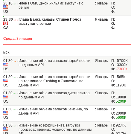
23:10
Член FOMC Джон Уильямс выступит с
Январь
П:
речью
О:
US
Ф:
23:30
Глава Банка Канады Стивен Полоз
Январь
П:
выступит с речью
О:
CA
Ф:
Среда, 8 января
МСК
01:30
Изменение объёма запасов сырой нефти,
Январь
П: -5700K
по данным API
О: -3300К
US
Ф:
-7300К
01:30
Изменение объёма запасов сырой нефти
Январь
П: -565К
на терминале Cushing в Оклахоме, по
О:
US
данным API
Ф: 1190К
01:30
Изменение объёма запасов дистиллятов,
Январь
П:
по данным API
О: 1900К
US
Ф:
5200К
01:30
Изменение объёма запасов бензина, по
Январь
П:
данным API
О: 2000К
US
Ф:
5600К
01:30
Изменение коэффициента загрузки
Январь
П: 92.4%
производственных мощностей, по данным
О:
US
API
Ф: 92.7%