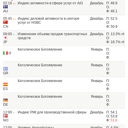
02:16
Индекс активности в сфере услуг от AiG
Декабрь
П: 48.9
О:
AU
Ф: 46.1
05:45
Индекс деловой активности в секторе
Декабрь
П: 52.5
услуг от HSBC
О:
CN
Ф: 50.9
09:00
Изменение объема продаж транспортных
Декабрь
П: 13.3% г/г
средств
О:
JP
Ф: 18.7% г/г
Католическое Богоявление
Январь
П:
IT
О:
Ф:
Католическое Богоявление
Январь
П:
О:
GR
Ф:
Католическое Богоявление
Январь
П:
О:
ES
Ф:
Католическое Богоявление
Январь
П:
О:
DE
Ф:
12:00
Индекс PMI для производственной сферы
Декабрь
П: 54.1
О: 53.8
NO
Ф:
51.6
12:00
Уровень безработицы
Ноябрь
П: 4.4%;