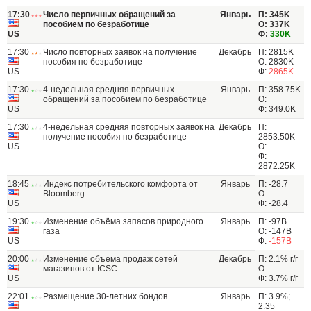
17:30
Число первичных обращений за
Январь
П: 345K
пособием по безработице
О: 337K
US
Ф:
330K
17:30
Число повторных заявок на получение
Декабрь
П: 2815K
пособия по безработице
О: 2830K
US
Ф:
2865K
17:30
4-недельная средняя первичных
Январь
П: 358.75K
обращений за пособием по безработице
О:
US
Ф: 349.0K
17:30
4-недельная средняя повторных заявок на
Декабрь
П:
получение пособия по безработице
2853.50K
US
О:
Ф:
2872.25K
18:45
Индекс потребительского комфорта от
Январь
П: -28.7
Bloomberg
О:
US
Ф: -28.4
19:30
Изменение объёма запасов природного
Январь
П: -97B
газа
О: -147B
US
Ф:
-157B
20:00
Изменение объема продаж сетей
Декабрь
П: 2.1% г/г
магазинов от ICSC
О:
US
Ф: 3.7% г/г
22:01
Размещение 30-летних бондов
Январь
П: 3.9%;
2.35