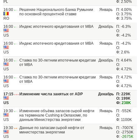
PL
Ф: 2.50%
16:00
Решение Национального Банка Румынии
Январь
П: 4.00%
по основной процентной ставке
О: 3.75%
RO
Ф: 3.75%
16:00
Индекс ипотечного кредитования от МВА
Декабрь
П: -6.3%
О:
US
Ф: -4.2%
16:00
Индекс ипотечного кредитования от МВА
Январь
П: -4.2%
О:
US
Ф: 2.6%
16:00
Ставка по 30-летним ипотечным кредитам
Декабрь
П: 4.64%
от MBA
О:
US
Ф: 4.72%
16:00
Ставка по 30-летним ипотечным кредитам
Январь
П: 4.72%
от MBA
О:
US
Ф: 4.72%
17:15
Изменение числа занятых от ADP
Декабрь
П: 229K
О: 199K
US
Ф:
238K
19:30
Изменение объёма запасов сырой нефти
Январь
П: -552K
на терминале Cushing в Оклахоме, по
О:
US
данным Министерства энергетики
Ф: 1100K
19:30
Данные по запасам сырой нефти от
Январь
П: -7007К
министерства энергетики
О: -2750K
US
Ф:
-2675К