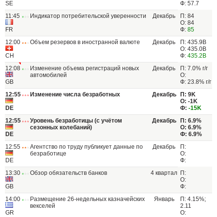
SE
Ф: 57.7
11:45
Индикатор потребительской уверенности
Декабрь
П: 84
О: 84
FR
Ф:
85
12:00
Объем резервов в иностранной валюте
Декабрь
П: 435.9B
О: 435.0B
CH
Ф:
435.2B
12:08
Изменение объема регистраций новых
Декабрь
П: 7.0% г/г
автомобилей
О:
GB
Ф: 23.8% г/г
12:55
Изменение числа безработных
Декабрь
П: 9K
О: -1K
DE
Ф:
-15K
12:55
Уровень безработицы (с учётом
Декабрь
П: 6.9%
сезонных колебаний)
О: 6.9%
DE
Ф: 6.9%
12:55
Агентство по труду публикует данные по
Декабрь
П:
безработице
О:
DE
Ф:
13:30
Обзор обязательств банков
4 квартал
П:
О:
GB
Ф:
14:00
Размещение 26-недельных казначейских
Январь
П: 4.15%;
векселей
2.11
GR
О: