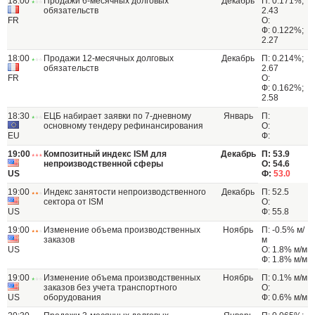
18:00
Продажи 6-месячных долговых
Декабрь
П: 0.171%;
обязательств
2.43
FR
О:
Ф: 0.122%;
2.27
18:00
Продажи 12-месячных долговых
Декабрь
П: 0.214%;
обязательств
2.67
FR
О:
Ф: 0.162%;
2.58
18:30
ЕЦБ набирает заявки по 7-дневному
Январь
П:
основному тендеру рефинансирования
О:
EU
Ф:
19:00
Композитный индекс ISM для
Декабрь
П: 53.9
непроизводственной сферы
О: 54.6
US
Ф:
53.0
19:00
Индекс занятости непроизводственного
Декабрь
П: 52.5
сектора от ISM
О:
US
Ф: 55.8
19:00
Изменение объема производственных
Ноябрь
П: -0.5% м/
заказов
м
US
О: 1.8% м/м
Ф: 1.8% м/м
19:00
Изменение объема производственных
Ноябрь
П: 0.1% м/м
заказов без учета транспортного
О:
US
оборудования
Ф: 0.6% м/м