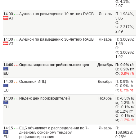
Ф: 4.1%;
2.07
14:00
Аукцион по размещению 10-летних RAGB
Январь
П: 1.984%;
AT
3.05
О:
Ф: 2.317%;
2.49
14:00
Аукцион по размещению 30-летних RAGB
Январь
П: 3.009%;
AT
1.65
О:
Ф: 3.009%;
1.92
14:00
Оценка индекса потребительских цен
Декабрь
П: 0.9% г/г
О: 0.9% г/г
EU
Ф:
0.8% г/г
14:00
Основной ИПЦ
Декабрь
П: 0.9% г/г
О: 0.9% г/г
EU
Ф:
0.7% г/г
14:00
Индекс цен производителей
Ноябрь
П: -0.5% м/
м; -1.3% г/г
EU
О: -0.1% м/
м; 1.2% г/г
Ф: -0.1% м/
м;
-1.2% г/г
14:15
ЕЦБ объявляет о распределении по 7-
Январь
П:
дневному основному тендеру
168.662B;
EU
рефинансирования
0.25%