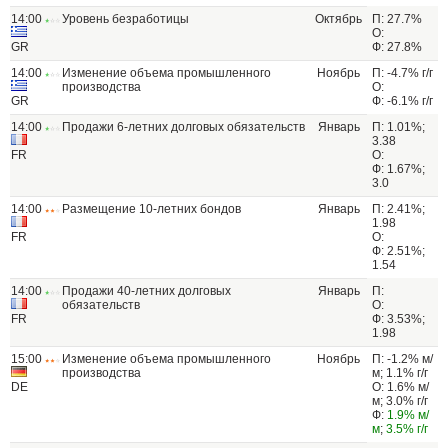
14:00
Уровень безработицы
Октябрь
П: 27.7%
О:
GR
Ф: 27.8%
14:00
Изменение объема промышленного
Ноябрь
П: -4.7% г/г
производства
О:
GR
Ф: -6.1% г/г
14:00
Продажи 6-летних долговых обязательств
Январь
П: 1.01%;
3.38
FR
О:
Ф: 1.67%;
3.0
14:00
Размещение 10-летних бондов
Январь
П: 2.41%;
1.98
FR
О:
Ф: 2.51%;
1.54
14:00
Продажи 40-летних долговых
Январь
П:
обязательств
О:
FR
Ф: 3.53%;
1.98
15:00
Изменение объема промышленного
Ноябрь
П: -1.2% м/
производства
м; 1.1% г/г
DE
О: 1.6% м/
м; 3.0% г/г
Ф:
1.9% м/
м
;
3.5% г/г