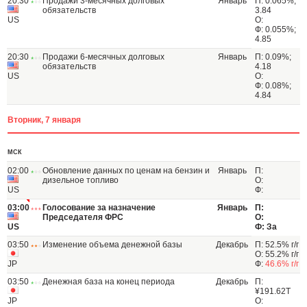
20:30
Продажи 3-месячных долговых
Январь
П: 0.065%;
обязательств
3.84
US
О:
Ф: 0.055%;
4.85
20:30
Продажи 6-месячных долговых
Январь
П: 0.09%;
обязательств
4.18
US
О:
Ф: 0.08%;
4.84
Вторник, 7 января
МСК
02:00
Обновление данных по ценам на бензин и
Январь
П:
дизельное топливо
О:
US
Ф:
03:00
Голосование за назначение
Январь
П:
Председателя ФРС
О:
US
Ф: За
03:50
Изменение объема денежной базы
Декабрь
П: 52.5% г/г
О: 55.2% г/г
JP
Ф:
46.6% г/г
03:50
Денежная база на конец периода
Декабрь
П:
¥191.62T
JP
О: