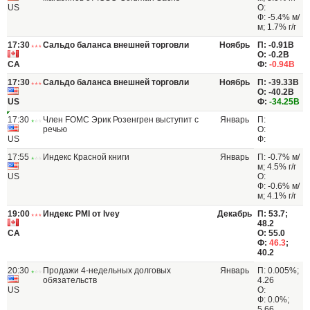
US
О:
Ф: -5.4% м/
м; 1.7% г/г
17:30
Сальдо баланса внешней торговли
Ноябрь
П: -0.91B
О: -0.2B
CA
Ф:
-0.94B
17:30
Сальдо баланса внешней торговли
Ноябрь
П: -39.33B
О: -40.2B
US
Ф:
-34.25B
17:30
Член FOMC Эрик Розенгрен выступит с
Январь
П:
речью
О:
US
Ф:
17:55
Индекс Красной книги
Январь
П: -0.7% м/
м; 4.5% г/г
US
О:
Ф: -0.6% м/
м; 4.1% г/г
19:00
Индекс PMI от Ivey
Декабрь
П: 53.7;
48.2
CA
О: 55.0
Ф:
46.3
;
40.2
20:30
Продажи 4-недельных долговых
Январь
П: 0.005%;
обязательств
4.26
US
О:
Ф: 0.0%;
5.66