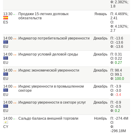
Ф: 2.382%;
1.8
13:30
Продажи 15-летних долговых
Январь
П: 4.469%;
обязательств
2.41
ES
О:
Ф: 4.192%;
2.7
14:00
Индикатор потребительской уверенности
Декабрь
П: -13.6
О: -13.6
EU
Ф: -13.6
14:00
Индикатор условий деловой среды
Декабрь
П: 0.31
О: 0.22
EU
Ф:
0.27
14:00
Индекс экономической уверенности
Декабрь
П: 98.4
О: 99.1
EU
Ф:
100.0
14:00
Индекс уверенности в промышленном
Декабрь
П: -3.9
секторе
О: -3.0
EU
Ф:
-3.4
14:00
Индикатор уверенности в секторе услуг
Декабрь
П: -0.9
О: -0.5
EU
Ф:
0.2
14:00
Сальдо баланса внешней торговли
Ноябрь
П: -274.4M
О:
CY
Ф:
-296.18M