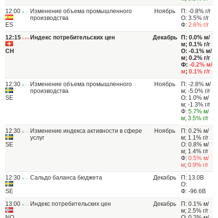
12:00
Изменение объема промышленного
Ноябрь
П: -0.8% г/г
производства
О: 3.5% г/г
ES
Ф:
2.6% г/г
12:15
Индекс потребительских цен
Декабрь
П: 0.0% м/
м; 0.1% г/г
CH
О: -0.1% м/
м; 0.2% г/г
Ф:
-0.2% м/
м
;
0.1% г/г
12:30
Изменение объема промышленного
Ноябрь
П: -2.8% м/
производства
м; -5.0% г/г
SE
О: 1.0% м/
м; -1.3% г/г
Ф:
5.7% м/
м
;
3.5% г/г
12:30
Изменение индекса активности в сфере
Ноябрь
П: 0.2% м/
услуг
м; 1.1% г/г
SE
О: 0.8% м/
м; 1.4% г/г
Ф:
0.5% м/
м
;
0.9% г/г
12:30
Сальдо баланса бюджета
Декабрь
П: 13.0B
О:
SE
Ф: -96.6B
13:00
Индекс потребительских цен
Декабрь
П: 0.1% м/
м; 2.5% г/г
NO
О: 0.2% м/