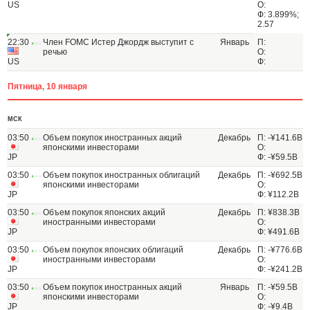
US
О:
Ф: 3.899%;
2.57
22:30
Член FOMC Истер Джордж выступит с
Январь
П:
речью
О:
US
Ф:
Пятница, 10 января
МСК
03:50
Объем покупок иностранных акций
Декабрь
П: -¥141.6B
японскими инвесторами
О:
JP
Ф: -¥59.5B
03:50
Объем покупок иностранных облигаций
Декабрь
П: -¥692.5B
японскими инвесторами
О:
JP
Ф: ¥112.2B
03:50
Объем покупок японских акций
Декабрь
П: ¥838.3B
иностранными инвесторами
О:
JP
Ф: ¥491.6B
03:50
Объем покупок японских облигаций
Декабрь
П: -¥776.6B
иностранными инвесторами
О:
JP
Ф: -¥241.2B
03:50
Объем покупок иностранных акций
Январь
П: -¥59.5B
японскими инвесторами
О:
JP
Ф: -¥9.4B