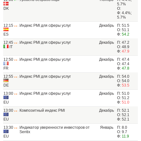
5.7%
DK
О:
Ф: 4.4%;
5.7%
12:15
Индекс PMI для сферы услуг
Декабрь
П: 51.5
О: 51.1
ES
Ф:
54.2
12:45
Индекс PMI для сферы услуг
Декабрь
П: 47.2
IT
О: 48.9
Ф:
47.9
12:50
Индекс PMI для сферы услуг
Декабрь
П: 47.4
О: 47.4
FR
Ф:
47.8
12:55
Индекс PMI для сферы услуг
Декабрь
П: 54.0
О: 54.0
DE
Ф:
53.5
13:00
Индекс PMI для сферы услуг
Декабрь
П: 51.0
О: 51.2
EU
Ф:
51.0
13:00
Композитный индекс PMI
Декабрь
П: 52.1
О: 52.1
EU
Ф: 52.1
13:30
Индикатор уверенности инвесторов от
Январь
П: 8.0
Sentix
О: 9.7
EU
Ф:
11.9