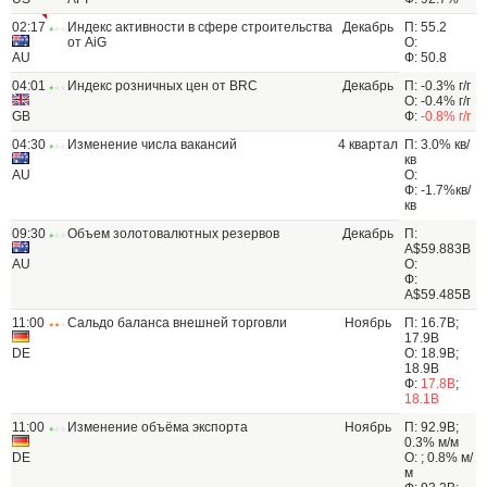
02:17
Индекс активности в сфере строительства
Декабрь
П: 55.2
от AiG
О:
AU
Ф: 50.8
04:01
Индекс розничных цен от BRC
Декабрь
П: -0.3% г/г
О: -0.4% г/г
GB
Ф:
-0.8% г/г
04:30
Изменение числа вакансий
4 квартал
П: 3.0% кв/
кв
AU
О:
Ф: -1.7%кв/
кв
09:30
Объем золотовалютных резервов
Декабрь
П:
A$59.883B
AU
О:
Ф:
A$59.485B
11:00
Сальдо баланса внешней торговли
Ноябрь
П: 16.7B;
17.9B
DE
О: 18.9B;
18.9B
Ф:
17.8B
;
18.1B
11:00
Изменение объёма экспорта
Ноябрь
П: 92.9B;
0.3% м/м
DE
О: ; 0.8% м/
м