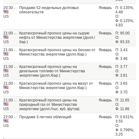
20:30
Продажи 52-недельных долговых
Январь
П: 0.135%;
обязательств
4.48
US
О:
Ф: 0.125%;
4.83
21:00
Краткосрочный прогноз цены на сырую
Январь
П: 95.00
нефть от Министерства энергетики (долл./
О:
US
бар.)
Ф: 93.33
21:00
Краткосрочный прогноз цены на бензин от
Январь
П: 3.43
Министерства энергетики (долл./бар.)
О:
US
Ф: 3.46
21:00
Краткосрочный прогноз цены на
Январь
П: 3.77
дизельное топливо от Министерства
О:
US
энергетики (долл./бар.)
Ф: 3.81
21:00
Краткосрочный прогноз цены на мазут от
Январь
П: 3.65
Министерства энергетики (долл./бар.)
О:
US
Ф: 3.70
21:00
Краткосрочный прогноз цены на
Январь
П: 11.65
природный газ от Министерства
О:
US
энергетики (долл./тыс. куб. футов)
Ф: 11.66
22:00
Продажи 3-летних облигаций
Январь
П: 0.631%;
3.55
US
О:
Ф: 0.799%;
3.25