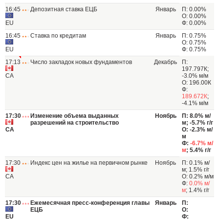
16:45
Депозитная ставка ЕЦБ
Январь
П: 0.00%
О: 0.00%
EU
Ф: 0.00%
16:45
Ставка по кредитам
Январь
П: 0.75%
О: 0.75%
EU
Ф: 0.75%
17:13
Число закладок новых фундаментов
Декабрь
П:
197.797К;
CA
-3.0% м/м
О: 196.00К
Ф:
189.672К
;
-4.1% м/м
17:30
Изменение объема выданных
Ноябрь
П: 8.0% м/
разрешений на строительство
м; -5.7% г/г
CA
О: -2.3% м/
м
Ф:
-6.7% м/
м
; 5.4% г/г
17:30
Индекс цен на жилье на первичном рынке
Ноябрь
П: 0.1% м/
м; 1.5% г/г
CA
О: 0.2% м/м
Ф:
0.0% м/
м
; 1.4% г/г
17:30
Ежемесячная пресс-конференция главы
Январь
П:
ЕЦБ
О:
EU
Ф: