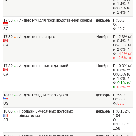
м; 1.4% г/г
Ф: 0.4% м/
м; 1.4% г/г
17:30
Индекс PMI для производственной сферы
Декабрь
П: 50.8
О:
SG
Ф: 49.7
17:30
Индекс цен на сырье
Ноябрь
П: -2.3% м/
м; 0.4% г/г
CA
О: -1.1% м/
м; 2.0% г/г
Ф:
-4.1% м/
м
;
-2.5% г/г
17:30
Индекс цен производителей
Ноябрь
П: -0.3% м/
м; 0.8% г/г
CA
О: 0.0% м/
м; 1.0% г/г
Ф:
0.1% м/
м
;
0.3% г/г
18:00
Индекс PMI для сферы услуг
Декабрь
П: 56.0
О: 56.0
US
Ф:
55.7
18:00
Продажи 3-месячных долговых
Декабрь
П: 0.162%;
обязательств
1.84
FR
О:
Ф: 0.081%;
1.58