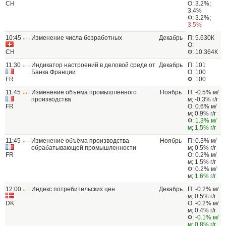
CH
О: 3.2%;
3.4%
Ф: 3.2%;
3.5%
10:45
Изменение числа безработных
Декабрь
П: 5.630К
О:
CH
Ф: 10.364К
11:30
Индикатор настроений в деловой среде от
Декабрь
П: 101
Банка Франции
О: 100
FR
Ф: 100
11:45
Изменение объема промышленного
Ноябрь
П: -0.5% м/
производства
м; -0.3% г/г
FR
О: 0.6% м/
м; 0.9% г/г
Ф:
1.3% м/
м
;
1.5% г/г
11:45
Изменение объёма производства
Ноябрь
П: 0.3% м/
обрабатывающей промышленности
м; 0.5% г/г
FR
О: 0.2% м/
м; 1.5% г/г
Ф: 0.2% м/
м;
1.6% г/г
12:00
Индекс потребительских цен
Декабрь
П: -0.2% м/
м; 0.5% г/г
DK
О: -0.2% м/
м; 0.4% г/г
Ф:
-0.1% м/
м
;
0.8% г/г