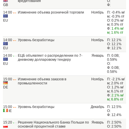
кредитования
О:
GB
Ф:
14:00
Изменение объема розничной торговли
Ноябрь
П: -0.4% м/
м; -0.3% г/г
EU
О: 0.2% м/
м; 0.3% г/г
Ф:
1.4% м/
м
;
1.6% г/г
14:00
Уровень безработицы
Ноябрь
П: 12.1%
О: 12.1%
EU
Ф: 12.1%
14:00
ЕЦБ объявляет о распределении по 7-
Январь
П: 0.0B;
дневному долларовому тендеру
0.59%
EU
О:
Ф: 0.0B;
0.58%
15:00
Изменение объема заказов в
Ноябрь
П: -2.1% м/
промышленности
м; 2.0% г/г
DE
О: 1.2% м/
м; 6.1% г/г
Ф:
2.1% м/
м
;
6.8% г/г
15:00
Уровень безработицы
Декабрь
П: 12.5%
IE
О:
Ф: 12.4%
15:20
Решение Национального Банка Польши по
Январь
П: 2.50%
основной процентной ставке
О: 2.50%