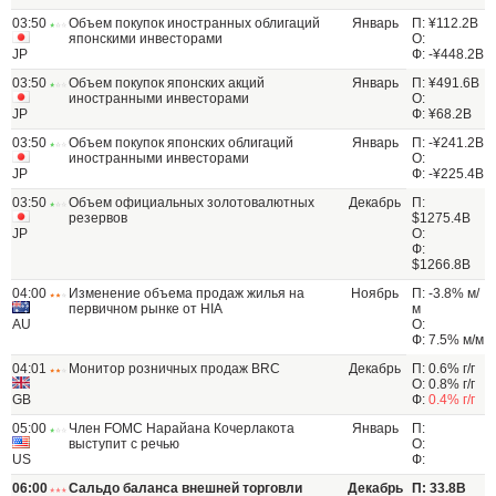
03:50
Объем покупок иностранных облигаций
Январь
П: ¥112.2B
японскими инвесторами
О:
JP
Ф: -¥448.2B
03:50
Объем покупок японских акций
Январь
П: ¥491.6B
иностранными инвесторами
О:
JP
Ф: ¥68.2B
03:50
Объем покупок японских облигаций
Январь
П: -¥241.2B
иностранными инвесторами
О:
JP
Ф: -¥225.4B
03:50
Объем официальных золотовалютных
Декабрь
П:
резервов
$1275.4B
JP
О:
Ф:
$1266.8B
04:00
Изменение объема продаж жилья на
Ноябрь
П: -3.8% м/
первичном рынке от HIA
м
AU
О:
Ф: 7.5% м/м
04:01
Монитор розничных продаж BRC
Декабрь
П: 0.6% г/г
О: 0.8% г/г
GB
Ф:
0.4% г/г
05:00
Член FOMC Нарайана Кочерлакота
Январь
П:
выступит с речью
О:
US
Ф:
06:00
Сальдо баланса внешней торговли
Декабрь
П: 33.8B