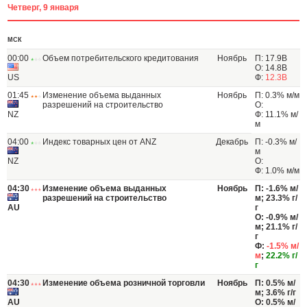
Четверг, 9 января
МСК
00:00
Объем потребительского кредитования
Ноябрь
П: 17.9B
О: 14.8B
US
Ф:
12.3B
01:45
Изменение объема выданных
Ноябрь
П: 0.3% м/м
разрешений на строительство
О:
NZ
Ф: 11.1% м/
м
04:00
Индекс товарных цен от ANZ
Декабрь
П: -0.3% м/
м
NZ
О:
Ф: 1.0% м/м
04:30
Изменение объема выданных
Ноябрь
П: -1.6% м/
разрешений на строительство
м; 23.3% г/
AU
г
О: -0.9% м/
м; 21.1% г/
г
Ф:
-1.5% м/
м
;
22.2% г/
г
04:30
Изменение объема розничной торговли
Ноябрь
П: 0.5% м/
м; 3.6% г/г
AU
О: 0.5% м/