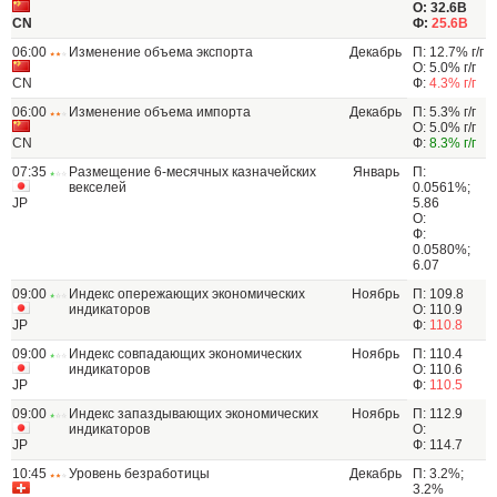
О: 32.6B
CN
Ф:
25.6B
06:00
Изменение объема экспорта
Декабрь
П: 12.7% г/г
О: 5.0% г/г
CN
Ф:
4.3% г/г
06:00
Изменение объема импорта
Декабрь
П: 5.3% г/г
О: 5.0% г/г
CN
Ф:
8.3% г/г
07:35
Размещение 6-месячных казначейских
Январь
П:
векселей
0.0561%;
JP
5.86
О:
Ф:
0.0580%;
6.07
09:00
Индекс опережающих экономических
Ноябрь
П: 109.8
индикаторов
О: 110.9
JP
Ф:
110.8
09:00
Индекс совпадающих экономических
Ноябрь
П: 110.4
индикаторов
О: 110.6
JP
Ф:
110.5
09:00
Индекс запаздывающих экономических
Ноябрь
П: 112.9
индикаторов
О:
JP
Ф: 114.7
10:45
Уровень безработицы
Декабрь
П: 3.2%;
3.2%