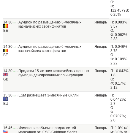
О:
Ф:
112.4579B;
0.25%
14:30
Аукцион по размещению 3-месячных
Январь
П: 0.083%;
казначейских сертификатов
3.57
BE
О:
Ф: 0.062%;
2.33
14:30
Аукцион по размещению 6-месячных
Январь
П: 0.046%;
казначейских сертификатов
3.75
BE
О:
Ф: 0.109%;
2.22
14:30
Продажи 15-летних казначейских ценных
Январь
П: -0.043%;
бумаг, индексированных по инфляции
1.8
GB
О:
Ф: 0.17%;
2.12
15:30
ESM размещает 3-месячные билли
Январь
П:
0.0442%;
EU
2.7
О:
Ф:
0.0707%;
2.0
16:45
Изменение объема продаж сетей
Январь
П: 1.0% м/
магазинов от ICSC-Goldman Sachs
м; 3.0% г/г