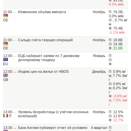
Ф: 93.2B;
0.3% м/м
11:00
Изменение объёма импорта
Ноябрь
П: 76.2B;
3.0% м/м
DE
О: ; 0.7% м/
м
Ф: 75.4B;
-1.1% м/м
11:00
Сальдо счёта текущих операций
Ноябрь
П: 18.8B
О: 19.3B
DE
Ф:
21.6B
12:00
ЕЦБ набирает заявки по 7-дневному
Январь
П:
долларовому тендеру
О:
EU
Ф:
12:00
Индекс цен на жилье от HBOS
Декабрь
П: 0.9% м/
м; 7.7% 3м/
GB
г
О: 0.6% м/
м; 8.2% 3м/
г
Ф:
-0.6% м/
м
;
7.5% 3м/
г
13:00
Уровень безработицы (с учётом сезонных
Ноябрь
П: 12.5%
IT
колебаний)
О: 12.6%
Ф:
12.7%
13:30
Банк Англии публикует отчет об условиях
4 квартал
П: