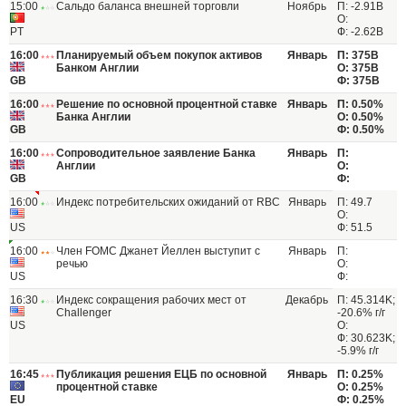
15:00
Сальдо баланса внешней торговли
Ноябрь
П: -2.91B
О:
PT
Ф: -2.62B
16:00
Планируемый объем покупок активов
Январь
П: 375B
Банком Англии
О: 375B
GB
Ф: 375B
16:00
Решение по основной процентной ставке
Январь
П: 0.50%
Банка Англии
О: 0.50%
GB
Ф: 0.50%
16:00
Сопроводительное заявление Банка
Январь
П:
Англии
О:
GB
Ф:
16:00
Индекс потребительских ожиданий от RBC
Январь
П: 49.7
О:
US
Ф: 51.5
16:00
Член FOMC Джанет Йеллен выступит с
Январь
П:
речью
О:
US
Ф:
16:30
Индекс сокращения рабочих мест от
Декабрь
П: 45.314K;
Challenger
-20.6% г/г
US
О:
Ф: 30.623K;
-5.9% г/г
16:45
Публикация решения ЕЦБ по основной
Январь
П: 0.25%
процентной ставке
О: 0.25%
EU
Ф: 0.25%