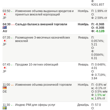
Ф:
¥201.85T
03:50
Изменение объема выданных кредитов и
Ноябрь
П: 1.99% г/г
принятых векселей корпораций
О:
JP
Ф: 2.59% г/г
04:30
Сальдо баланса внешней торговли
Ноябрь
П: -0.36B
О: -0.30B
AU
Ф:
-0.12B
07:35
Размещение 3-месячных казначейских
Январь
П:
векселей
0.0574%;
JP
5.21
О:
Ф:
0.0584%;
6.31
07:45
Продажи 10-летних облигаций
Январь
П: 0.648%;
4.01
JP
О:
Ф: 0.719%;
3.84
11:00
Изменение объема розничной торговли
Ноябрь
П: -0.8% м/
м; -0.1% г/г
DE
О: 0.5% м/м
Ф:
1.5% м/
м
; 1.6% г/г
11:30
Индекс PMI для сферы услуг
Декабрь
П: 57.0
О: