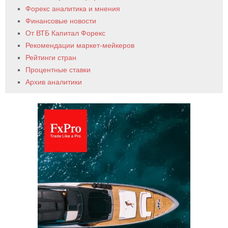
Форекс аналитика и мнения
Финансовые новости
От ВТБ Капитал Форекс
Рекомендации маркет-мейкеров
Рейтинги стран
Процентные ставки
Архив аналитики