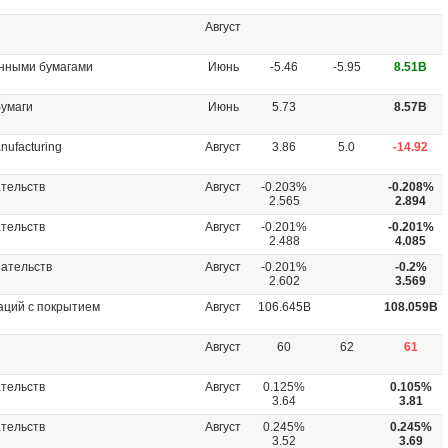
Август
нными бумагами
Июнь
-5.46
-5.95
8.51B
бумаги
Июнь
5.73
8.57B
ufacturing
Август
3.86
5.0
-14.92
тельств
Август
-0.203%
-0.208%
2.565
2.894
тельств
Август
-0.201%
-0.201%
2.488
4.085
зательств
Август
-0.201%
-0.2%
2.602
3.569
аций с покрытием
Август
106.645В
108.059В
Август
60
62
61
тельств
Август
0.125%
0.105%
3.64
3.81
тельств
Август
0.245%
0.245%
3.52
3.69