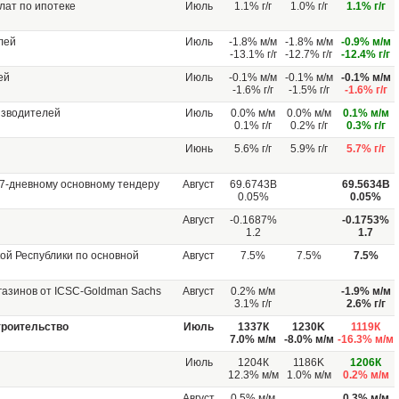
лат по ипотеке
Июль
1.1% г/г
1.0% г/г
1.1% г/г
лей
Июль
-1.8% м/м
-1.8% м/м
-0.9% м/м
-13.1% г/г
-12.7% г/г
-12.4% г/г
ей
Июль
-0.1% м/м
-0.1% м/м
-0.1% м/м
-1.6% г/г
-1.5% г/г
-1.6% г/г
изводителей
Июль
0.0% м/м
0.0% м/м
0.1% м/м
0.1% г/г
0.2% г/г
0.3% г/г
Июнь
5.6% г/г
5.9% г/г
5.7% г/г
7-дневному основному тендеру
Август
69.6743B
69.5634В
0.05%
0.05%
Август
-0.1687%
-0.1753%
1.2
1.7
ой Республики по основной
Август
7.5%
7.5%
7.5%
азинов от ICSC-Goldman Sachs
Август
0.2% м/м
-1.9% м/м
3.1% г/г
2.6% г/г
троительство
Июль
1337К
1230K
1119К
7.0% м/м
-8.0% м/м
-16.3% м/м
Июль
1204К
1186K
1206К
12.3% м/м
1.0% м/м
0.2% м/м
Август
0.5% м/м
0.3% м/м