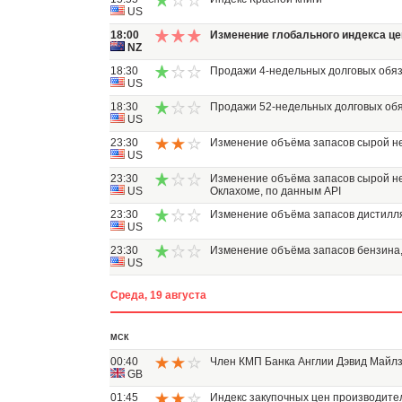
US
18:00
Изменение глобального индекса ц
NZ
18:30
Продажи 4-недельных долговых обя
US
18:30
Продажи 52-недельных долговых об
US
23:30
Изменение объёма запасов сырой не
US
23:30
Изменение объёма запасов сырой не
US
Оклахоме, по данным API
23:30
Изменение объёма запасов дистилля
US
23:30
Изменение объёма запасов бензина,
US
Среда, 19 августа
МСК
00:40
Член КМП Банка Англии Дэвид Майлз
GB
01:45
Индекс закупочных цен производите