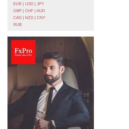
EUR
|
USD
|
JPY
GBP
|
CHF
|
AUD
CAD
|
NZD
|
CNY
RUB