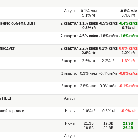
Август
0.1% м/м
-0.8% м/м
5.1% г/г
6.4% г/г
нению объема ВВП
2 квартал
1.1% кв/кв
-0.5%кв/кв
-0.4%кв/кв
-0.8% г/г
-0.7% г/г
2 квартал
4.5% кв/кв
-1.8%кв/кв
-1.6%кв/кв
продукт
2 квартал
2.2% кв/кв
0.1% кв/кв
0.0% кв/кв
2.6% г/г
2.2% г/г
2 квартал
3.5% г/г
2.2% г/г
1.6% г/г
2 квартал
0.3% кв/кв
-0.4%кв/кв
-0.8%кв/кв
2 квартал
2.8% кв/кв
0.0% кв/кв
-0.1%кв/кв
 в НБШ
Август
чной торговли
Июнь
-1.0% г/г
-0.6% г/г
-0.9% г/г
Июнь
21.3B
19.3B
21.9B
18.8B
21.8B
26.4B
Август