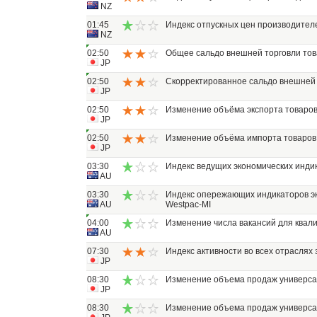
NZ
01:45
Индекс отпускных цен производител
NZ
02:50
Общее сальдо внешней торговли то
JP
02:50
Скорректированное сальдо внешней 
JP
02:50
Изменение объёма экспорта товаро
JP
02:50
Изменение объёма импорта товаров
JP
03:30
Индекс ведущих экономических индика
AU
03:30
Индекс опережающих индикаторов эк
AU
Westpac-MI
04:00
Изменение числа вакансий для ква
AU
07:30
Индекс активности во всех отраслях
JP
08:30
Изменение объема продаж универса
JP
08:30
Изменение объема продаж универса