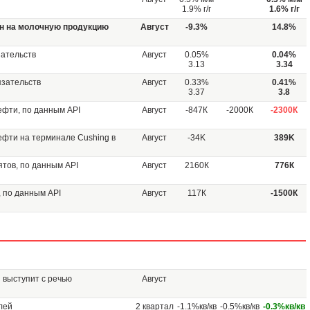
1.9% г/г
1.6% г/г
ен на молочную продукцию
Август
-9.3%
14.8%
зательств
Август
0.05%
0.04%
3.13
3.34
язательств
Август
0.33%
0.41%
3.37
3.8
фти, по данным API
Август
-847К
-2000К
-2300К
фти на терминале Cushing в
Август
-34K
389K
тов, по данным API
Август
2160К
776К
 по данным API
Август
117К
-1500К
 выступит с речью
Август
лей
2 квартал
-1.1%кв/кв
-0.5%кв/кв
-0.3%кв/кв