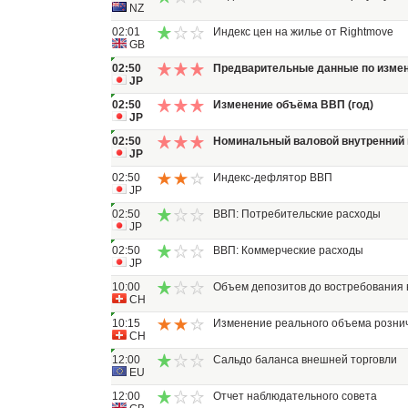
NZ
02:01
Индекс цен на жилье от Rightmove
GB
02:50
Предварительные данные по изме
JP
02:50
Изменение объёма ВВП (год)
JP
02:50
Номинальный валовой внутренний 
JP
02:50
Индекс-дефлятор ВВП
JP
02:50
ВВП: Потребительские расходы
JP
02:50
ВВП: Коммерческие расходы
JP
10:00
Объем депозитов до востребования
CH
10:15
Изменение реального объема розни
CH
12:00
Сальдо баланса внешней торговли
EU
12:00
Отчет наблюдательного совета