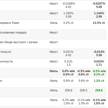
Август
-0.0189%
-0.0257%
4.02
5.09
Август
1.185%
1.144%
3.09
2.99
иумов в Токио
Июль
0.2% г/г
13.3% г/г
 основному тендеру
Август
ия Линде выступит с речью
Август
тельств
Август
0.021%
-0.014%
4.42
5.58
зательств
Август
0.11%
0.024%
1.5
1.71
Июль
0.0% м/м
-0.3% м/м
-0.2% м/м
0.0% г/г
0.0% г/г
0.1% г/г
ен
Июль
0.8% г/г
0.8% г/г
1.2% г/г
Июль
258.9
258.5
258.6
Июль
0.2% м/м
-0.1% м/м
-0.1% м/м
1.0% г/г
1.0% г/г
1.0% г/г