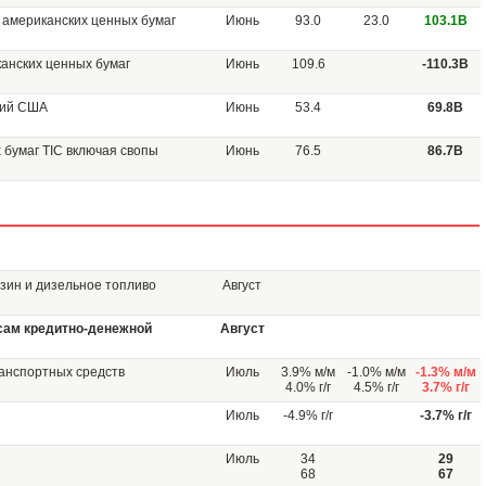
 американских ценных бумаг
Июнь
93.0
23.0
103.1B
анских ценных бумаг
Июнь
109.6
-110.3B
ций США
Июнь
53.4
69.8B
 бумаг TIC включая свопы
Июнь
76.5
86.7B
зин и дизельное топливо
Август
сам кредитно-денежной
Август
анспортных средств
Июль
3.9% м/м
-1.0% м/м
-1.3% м/м
4.0% г/г
4.5% г/г
3.7% г/г
Июль
-4.9% г/г
-3.7% г/г
Июль
34
29
68
67