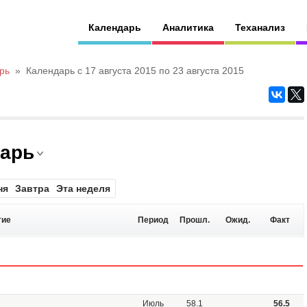
Календарь
Аналитика
Теханализ
рь
»
Календарь с 17 августа 2015 по 23 августа 2015
дарь
ня
Завтра
Эта неделя
тие
Период
Прошл.
Ожид.
Факт
Июль
58.1
56.5