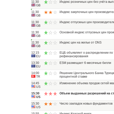
11:30
Индекс розничных цен без учёта вып
GB
11:30
Индекс закупочных цен производите
GB
11:30
Индекс отпускных цен производител
GB
11:30
Основной индекс отпускных цен про
GB
11:30
Индекс цен на жилье от ONS
GB
12:15
ЕЦБ объявляет о распределении по 
EU
рефинансирования
13:30
ESM размещает 6-месячные билли
EU
14:00
Решение Центрального Банка Турецк
TR
процентной ставке
14:45
Изменение объема продаж сетей маг
US
15:30
Объем выданных разрешений на с
US
15:30
Число закладок новых фундаментов
US
15:55
Индекс Красной книги