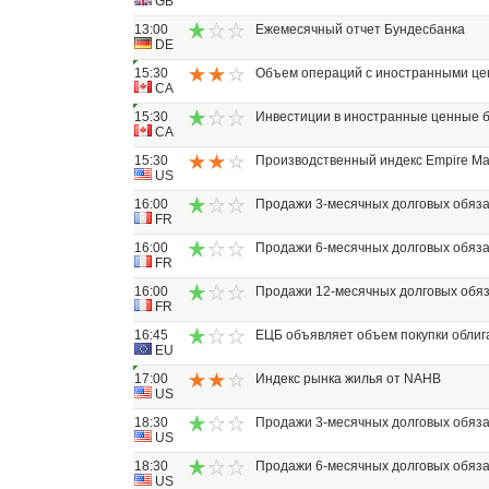
GB
13:00
Ежемесячный отчет Бундесбанка
DE
15:30
Объем операций с иностранными це
CA
15:30
Инвестиции в иностранные ценные 
CA
15:30
Производственный индекс Empire Man
US
16:00
Продажи 3-месячных долговых обяза
FR
16:00
Продажи 6-месячных долговых обяза
FR
16:00
Продажи 12-месячных долговых обя
FR
16:45
ЕЦБ объявляет объем покупки облиг
EU
17:00
Индекс рынка жилья от NAHB
US
18:30
Продажи 3-месячных долговых обяза
US
18:30
Продажи 6-месячных долговых обяза
US