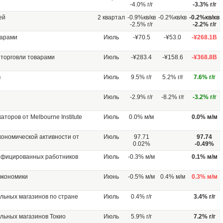
-4.0% г/г
-3.3% г/г
ей
2 квартал
-0.9%кв/кв
-0.2%кв/кв
-0.2%кв/кв
-2.5% г/г
-2.2% г/г
варами
Июль
-¥70.5
-¥53.0
-¥268.1B
торговли товарами
Июль
-¥283.4
-¥158.6
-¥368.8B
в
Июль
9.5% г/г
5.2% г/г
7.6% г/г
Июль
-2.9% г/г
-8.2% г/г
-3.2% г/г
торов от Melbourne Institute
Июль
0.0% м/м
0.0% м/м
ономической активности от
Июль
97.71
97.74
0.02%
-0.49%
лифицированных работников
Июль
-0.3% м/м
0.1% м/м
 экономики
Июнь
-0.5% м/м
0.4% м/м
0.3% м/м
льных магазинов по стране
Июль
0.4% г/г
3.4% г/г
льных магазинов Токио
Июль
5.9% г/г
7.2% г/г