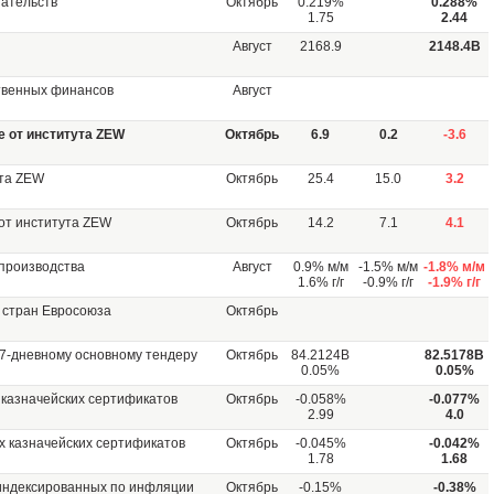
зательств
Октябрь
0.219%
0.288%
1.75
2.44
Август
2168.9
2148.4B
твенных финансов
Август
е от института ZEW
Октябрь
6.9
0.2
-3.6
ута ZEW
Октябрь
25.4
15.0
3.2
 от института ZEW
Октябрь
14.2
7.1
4.1
производства
Август
0.9% м/м
-1.5% м/м
-1.8% м/м
1.6% г/г
-0.9% г/г
-1.9% г/г
 стран Евросоюза
Октябрь
7-дневному основному тендеру
Октябрь
84.2124B
82.5178B
0.05%
0.05%
казначейских сертификатов
Октябрь
-0.058%
-0.077%
2.99
4.0
 казначейских сертификатов
Октябрь
-0.045%
-0.042%
1.78
1.68
 индексированных по инфляции
Октябрь
-0.15%
-0.38%