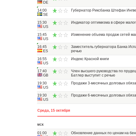
DE
14:00
Губернатор Риксбанка Штефан Ингве
SE
15:30
Индикатор оптимизма в сфере малог
US
15:45
Изменение объема продаж сетей маг
US
16:45
Заместитель губернатора Банка Исп
ES
речью
16:55
Индекс Красной книги
US
17:40
Член высшего руководства по пруде
GB
Батлер выступит с речью
19:30
Продажи 3-месячных долговых обяза
US
19:30
Продажи 6-месячных долговых обяза
US
Среда, 15 октября
МСК
01:00
Обновление данных по ценам на бен