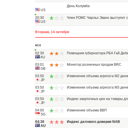
День Колумба
US
20:30
Член FOMC Чарльз Эванс выступит с
US
Вторник, 14 октября
МСК
02:30
Помощник губернатора РБА Гай Дебе
AU
03:01
Монитор розничных продаж BRC
GB
03:50
Изменение объема агрегата M2 ден
JP
03:50
Изменение объема агрегата M3 ден
JP
03:50
Индекс закупочных цен на товары дл
JP
04:00
Изменение объема ВВП
SG
04:30
Индекс делового доверия NAB
AU