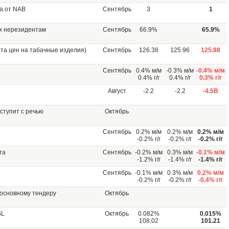
а от NAB
Сентябрь
3
1
х нерезидентам
Сентябрь
66.9%
65.9%
ёта цен на табачные изделия)
Сентябрь
126.38
125.96
125.88
Сентябрь
0.4% м/м
-0.3% м/м
-0.4% м/м
0.4% г/г
0.4% г/г
0.3% г/г
Август
-2.2
-2.2
-4.5B
ступит с речью
Октябрь
Сентябрь
0.2% м/м
0.2% м/м
0.2% м/м
-0.2% г/г
-0.2% г/г
-0.2% г/г
та
Сентябрь
-0.2% м/м
0.3% м/м
-0.1% м/м
-1.2% г/г
-1.4% г/г
-1.4% г/г
Сентябрь
-0.1% м/м
0.3% м/м
0.2% м/м
-0.2% г/г
-0.2% г/г
-0.4% г/г
 основному тендеру
Октябрь
SL
Октябрь
0.082%
0.015%
108.02
101.21