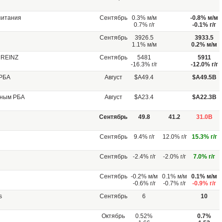
питания
Сентябрь
0.3% м/м
-0.8% м/м
0.7% г/г
-0.1% г/г
Сентябрь
3926.5
3933.5
1.1% м/м
0.2% м/м
 REINZ
Сентябрь
5481
5911
-16.3% г/г
-12.0% г/г
 РБА
Август
$A49.4
$A49.5B
нным РБА
Август
$A23.4
$A22.3B
Сентябрь
49.8
41.2
31.0B
Сентябрь
9.4% г/г
12.0% г/г
15.3% г/г
Сентябрь
-2.4% г/г
-2.0% г/г
7.0% г/г
Сентябрь
-0.2% м/м
0.1% м/м
0.1% м/м
-0.6% г/г
-0.7% г/г
-0.9% г/г
s
Сентябрь
6
10
Октябрь
0.52%
0.7%