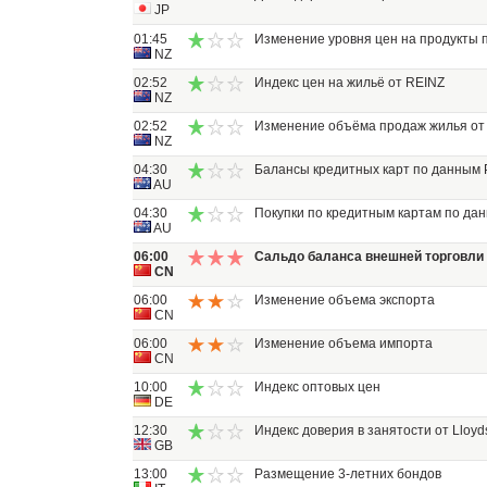
JP
01:45
Изменение уровня цен на продукты 
NZ
02:52
Индекс цен на жильё от REINZ
NZ
02:52
Изменение объёма продаж жилья от
NZ
04:30
Балансы кредитных карт по данным
AU
04:30
Покупки по кредитным картам по да
AU
06:00
Сальдо баланса внешней торговли
CN
06:00
Изменение объема экспорта
CN
06:00
Изменение объема импорта
CN
10:00
Индекс оптовых цен
DE
12:30
Индекс доверия в занятости от Lloyd
GB
13:00
Размещение 3-летних бондов