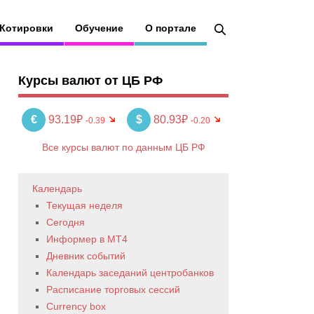
Котировки
Обучение
О портале
Курсы валют от ЦБ РФ
€
93.19₽
$
80.93₽
-0.39
-0.20
Все курсы валют по данным ЦБ РФ
Календарь
Текущая неделя
Сегодня
Информер в MT4
Дневник событий
Календарь заседаний центробанков
Расписание торговых сессий
Currency box