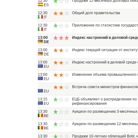
12:30
Продажи 12-месячных долговых обя
ES
12:30
Общий долг правительства
IT
12:30
Приложение по статистике государс
IT
13:00
Индекс настроений в деловой сред
DE
13:00
Индекс текущей ситуации от инстит
DE
13:00
Индекс настроений в деловой среде
EU
13:00
Изменение объема промышленного 
EU
Встреча совета министров финансов
EU
13:15
ЕЦБ объявляет о распределении по 
EU
рефинансирования
13:30
Аукцион по размещению 3-месячных 
BE
13:30
Аукцион по размещению 12-месячных
BE
13:30
Продажи 10-летних облигаций Bobl,