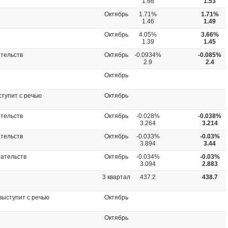
1.66
1.53
Октябрь
1.71%
1.71%
1.46
1.49
Октябрь
4.05%
3.66%
1.39
1.45
тельств
Октябрь
-0.0934%
-0.085%
2.9
2.4
Октябрь
тупит с речью
Октябрь
тельств
Октябрь
-0.028%
-0.038%
3.264
3.214
тельств
Октябрь
-0.033%
-0.03%
3.894
3.44
зательств
Октябрь
-0.034%
-0.03%
3.094
2.883
3 квартал
437.2
438.7
ыступит с речью
Октябрь
Октябрь