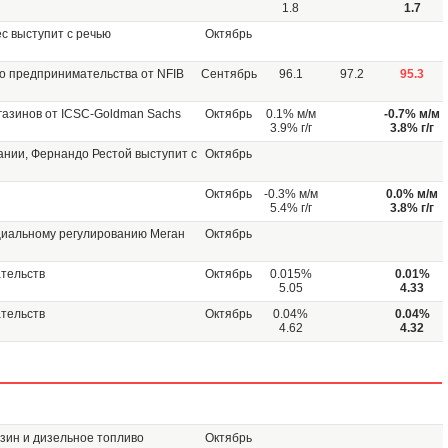
1.8
1.7
с выступит с речью
Октябрь
о предпринимательства от NFIB
Сентябрь
96.1
97.2
95.3
азинов от ICSC-Goldman Sachs
Октябрь
0.1% м/м
-0.7% м/м
3.9% г/г
3.8% г/г
ании, Фернандо Рестой выступит с
Октябрь
Октябрь
-0.3% м/м
0.0% м/м
5.4% г/г
3.8% г/г
циальному регулированию Меган
Октябрь
тельств
Октябрь
0.015%
0.01%
5.05
4.33
тельств
Октябрь
0.04%
0.04%
4.62
4.32
зин и дизельное топливо
Октябрь