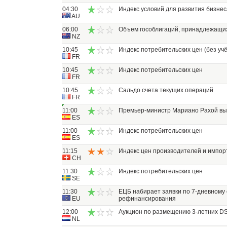
04:30
Индекс условий для развития бизнес
AU
06:00
Объем гособлигаций, принадлежащи
NZ
10:45
Индекс потребительских цен (без уч
FR
10:45
Индекс потребительских цен
FR
10:45
Сальдо счета текущих операций
FR
11:00
Премьер-министр Мариано Рахой вы
ES
11:00
Индекс потребительских цен
ES
11:15
Индекс цен производителей и импор
CH
11:30
Индекс потребительских цен
SE
11:30
ЕЦБ набирает заявки по 7-дневному
EU
рефинансирования
12:00
Аукцион по размещению 3-летних D
NL