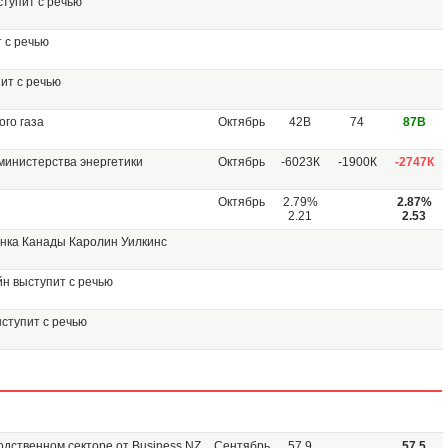
тупит с речью
 с речью
ит с речью
го газа
Октябрь
42В
74
87В
министерства энергетики
Октябрь
-6023К
-1900К
-2747К
Октябрь
2.79%
2.87%
2.21
2.53
нка Канады Каролин Уилкинс
н выступит с речью
ступит с речью
одственном секторе от Business NZ
Сентябрь
57.9
57.5