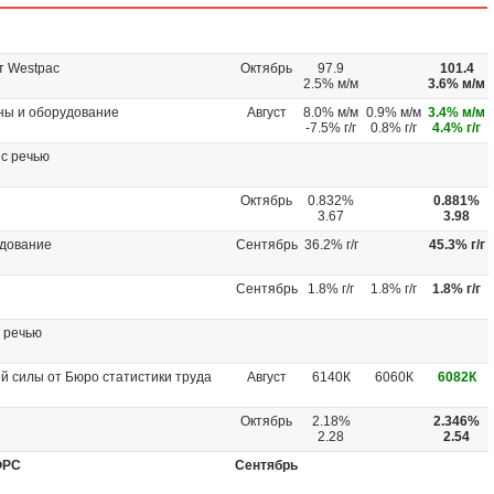
т Westpac
Октябрь
97.9
101.4
2.5% м/м
3.6% м/м
ны и оборудование
Август
8.0% м/м
0.9% м/м
3.4% м/м
-7.5% г/г
0.8% г/г
4.4% г/г
с речью
Октябрь
0.832%
0.881%
3.67
3.98
удование
Сентябрь
36.2% г/г
45.3% г/г
Сентябрь
1.8% г/г
1.8% г/г
1.8% г/г
 речью
ей силы от Бюро статистики труда
Август
6140К
6060К
6082К
Октябрь
2.18%
2.346%
2.28
2.54
ФРС
Сентябрь