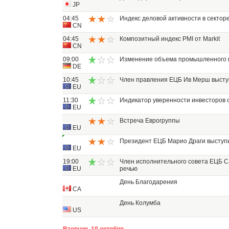
JP
04:45
Индекс деловой активности в секторе 
CN
04:45
Композитный индекс PMI от Markit
CN
09:00
Изменение объема промышленного 
DE
10:45
Член правления ЕЦБ Ив Мерш высту
EU
11:30
Индикатор уверенности инвесторов о
EU
Встреча Еврогруппы
EU
Президент ЕЦБ Марио Драги выступи
EU
19:00
Член исполнительного совета ЕЦБ С
EU
речью
День Благодарения
CA
День Колумба
US