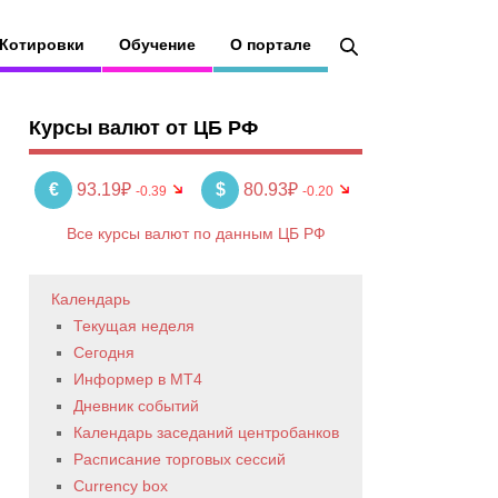
Котировки
Обучение
О портале
Курсы валют от ЦБ РФ
€
93.19₽
$
80.93₽
-0.39
-0.20
Все курсы валют по данным ЦБ РФ
Календарь
Текущая неделя
Сегодня
Информер в MT4
Дневник событий
Календарь заседаний центробанков
Расписание торговых сессий
Currency box