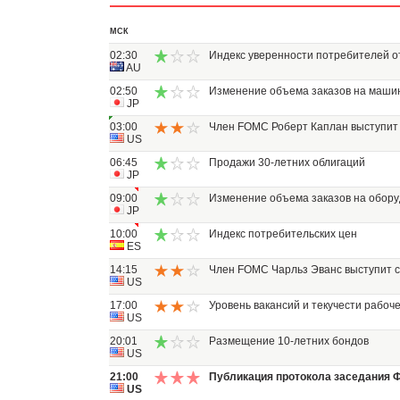
МСК
02:30
Индекс уверенности потребителей о
AU
02:50
Изменение объема заказов на маши
JP
03:00
Член FOMC Роберт Каплан выступит 
US
06:45
Продажи 30-летних облигаций
JP
09:00
Изменение объема заказов на обор
JP
10:00
Индекс потребительских цен
ES
14:15
Член FOMC Чарльз Эванс выступит с
US
17:00
Уровень вакансий и текучести рабоч
US
20:01
Размещение 10-летних бондов
US
21:00
Публикация протокола заседания 
US