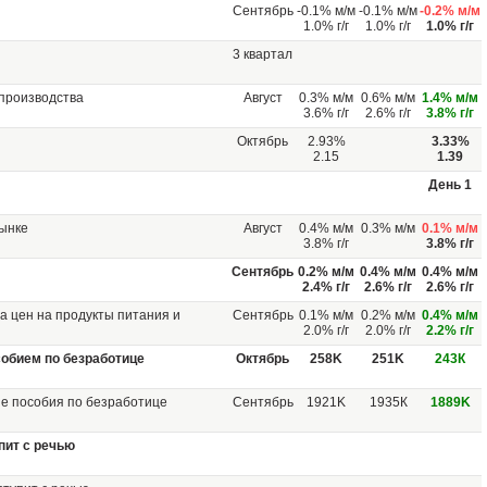
Сентябрь
-0.1% м/м
-0.1% м/м
-0.2% м/м
1.0% г/г
1.0% г/г
1.0% г/г
3 квартал
производства
Август
0.3% м/м
0.6% м/м
1.4% м/м
3.6% г/г
2.6% г/г
3.8% г/г
Октябрь
2.93%
3.33%
2.15
1.39
День 1
рынке
Август
0.4% м/м
0.3% м/м
0.1% м/м
3.8% г/г
3.8% г/г
Сентябрь
0.2% м/м
0.4% м/м
0.4% м/м
2.4% г/г
2.6% г/г
2.6% г/г
а цен на продукты питания и
Сентябрь
0.1% м/м
0.2% м/м
0.4% м/м
2.0% г/г
2.0% г/г
2.2% г/г
обием по безработице
Октябрь
258K
251K
243К
ие пособия по безработице
Сентябрь
1921K
1935К
1889K
пит с речью