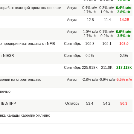
1.1% г/г
0.9% г/г
1.6% г/г
ерерабатывающей промышленности
Август
0.4% м/м
0.3% м/м
0.4% м/м
2.7% г/г
1.9% г/г
2.8% г/г
Август
-12.8
-11.4
-14.2B
Август
-1.0% м/м
0.1% м/м
0.6% м/м
2.7% г/г
0.2% г/г
3.5% г/г
о предпринимательства от NFIB
Сентябрь
105.3
105.1
103.0
от NIESR
Сентябрь
0.5%
0.4%
Сентябрь
225.918К
211.0K
217.118К
ений на строительство
Август
-2.8% м/м
-0.9% м/м
-5.5% м/м
 речью
 IBD/TIPP
Октябрь
53.4
54.2
50.3
нка Канады Каролин Уилкинс