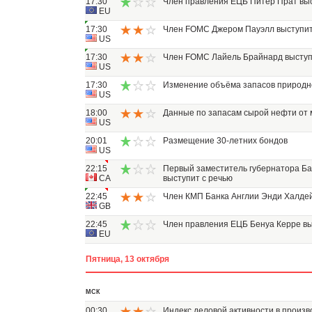
17:30
Член правления ЕЦБ Питер Прат выс
EU
17:30
Член FOMC Джером Пауэлл выступит
US
17:30
Член FOMC Лайель Брайнард выступ
US
17:30
Изменение объёма запасов природно
US
18:00
Данные по запасам сырой нефти от 
US
20:01
Размещение 30-летних бондов
US
22:15
Первый заместитель губернатора Ба
CA
выступит с речью
22:45
Член КМП Банка Англии Энди Халдей
GB
22:45
Член правления ЕЦБ Бенуа Керре вы
EU
Пятница, 13 октября
МСК
00:30
Индекс деловой активности в произв