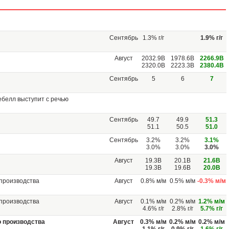
Сентябрь
1.3% г/г
1.9% г/г
Август
2032.9В
1978.6В
2266.9B
2320.0В
2223.3В
2380.4В
Сентябрь
5
6
7
ебелл выступит с речью
Сентябрь
49.7
49.9
51.3
51.1
50.5
51.0
Сентябрь
3.2%
3.2%
3.1%
3.0%
3.0%
3.0%
Август
19.3В
20.1B
21.6B
19.3В
19.6В
20.0В
производства
Август
0.8% м/м
0.5% м/м
-0.3% м/м
производства
Август
0.1% м/м
0.2% м/м
1.2% м/м
4.6% г/г
2.8% г/г
5.7% г/г
 производства
Август
0.3% м/м
0.2% м/м
0.2% м/м