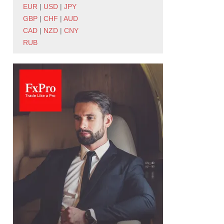
EUR
|
USD
|
JPY
GBP
|
CHF
|
AUD
CAD
|
NZD
|
CNY
RUB