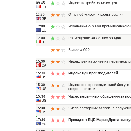
09:45
Индекс потребительских цен
FR
11:30
Отчет об условиях кредитования
GB
12:00
Изменение объема промышленного 
EU
12:00
Размещение 30-летних бондов
IT
Встреча G20
15:30
Индекс цен на жилье на первичном 
CA
15:30
Индекс цен производителей
US
15:30
Индекс цен производителей без учет
US
энергоносители
15:30
Число первичных обращений за пос
US
15:30
Число повторных заявок на получен
US
17:30
Президент ЕЦБ Марио Драги высту
EU