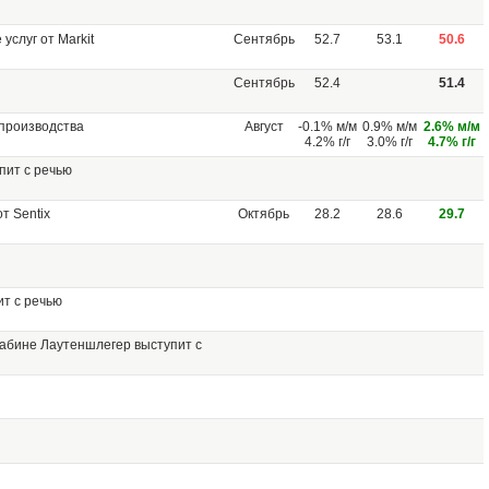
услуг от Markit
Сентябрь
52.7
53.1
50.6
Сентябрь
52.4
51.4
производства
Август
-0.1% м/м
0.9% м/м
2.6% м/м
4.2% г/г
3.0% г/г
4.7% г/г
пит с речью
т Sentix
Октябрь
28.2
28.6
29.7
т с речью
абине Лаутеншлегер выступит с