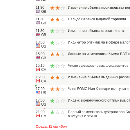
GB
11:30
Изменение объема производства п
GB
11:30
Сальдо баланса видимой торговли
GB
11:30
Изменение объема строительства
GB
13:00
Индикатор оптимизма в сфере малог
US
15:00
Данные по изменению объема ВВП 
GB
15:15
Число закладок новых фундаментов
CA
15:30
Изменение объема выданных разреш
CA
17:00
Член FOMC Нил Кашкари выступит с
US
17:00
Индекс экономического оптимизма от
US
21:00
Первый заместитель губернатора Ба
CA
выступит с речью
Среда, 11 октября