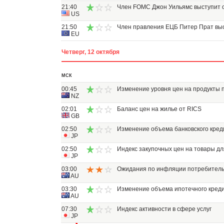
21:40
Член FOMC Джон Уильямс выступит 
US
21:50
Член правления ЕЦБ Питер Прат выс
EU
Четверг, 12 октября
МСК
00:45
Изменение уровня цен на продукты 
NZ
02:01
Баланс цен на жилье от RICS
GB
02:50
Изменение объема банковского кре
JP
02:50
Индекс закупочных цен на товары дл
JP
03:00
Ожидания по инфляции потребитель
AU
03:30
Изменение объема ипотечного кред
AU
07:30
Индекс активности в сфере услуг
JP