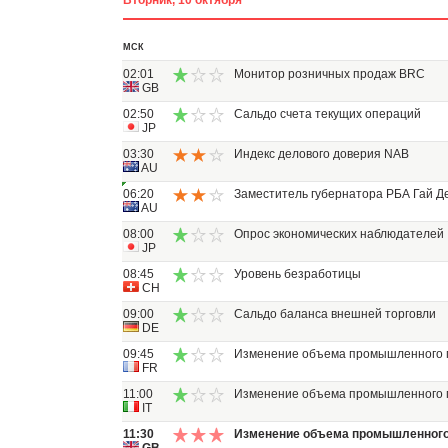
Вторник, 10 октября
МСК
02:01
Монитор розничных продаж BRC
GB
02:50
Сальдо счета текущих операций
JP
03:30
Индекс делового доверия NAB
AU
06:20
Заместитель губернатора РБА Гай Д
AU
08:00
Опрос экономических наблюдателей
JP
08:45
Уровень безработицы
CH
09:00
Сальдо баланса внешней торговли
DE
09:45
Изменение объема промышленного 
FR
11:00
Изменение объема промышленного 
IT
11:30
Изменение объема промышленного