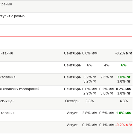
с речью
тупит с речью
питания
Сентябрь
0.6% м/м
-0.2% м/м
Сентябрь
6%
4%
6%
дитования
Сентябрь
3.2% г/г
2.6% г/г
3.0% г/г
3.2% г/г
3.0% г/г
я японских корпораций
Сентябрь
0.0% м/м
0.2% м/м
0.2% м/м
2.9% г/г
3.0% г/г
3.0% г/г
ских цен
Октябрь
3.8%
4.3%
итования
Август
2.8% м/м
0.5% м/м
1.0% м/м
Август
0.1% м/м
0.1% м/м
-0.2% м/м