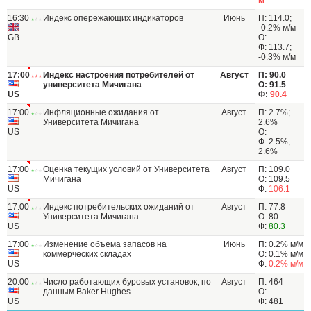
м
16:30
Индекс опережающих индикаторов
Июнь
П: 114.0;
-0.2% м/м
GB
О:
Ф: 113.7;
-0.3% м/м
17:00
Индекс настроения потребителей от
Август
П: 90.0
университета Мичигана
О: 91.5
US
Ф:
90.4
17:00
Инфляционные ожидания от
Август
П: 2.7%;
Университета Мичигана
2.6%
US
О:
Ф: 2.5%;
2.6%
17:00
Оценка текущих условий от Университета
Август
П: 109.0
Мичигана
О: 109.5
US
Ф:
106.1
17:00
Индекс потребительских ожиданий от
Август
П: 77.8
Университета Мичигана
О: 80
US
Ф:
80.3
17:00
Изменение объема запасов на
Июнь
П: 0.2% м/м
коммерческих складах
О: 0.1% м/м
US
Ф:
0.2% м/м
20:00
Число работающих буровых установок, по
Август
П: 464
данным Baker Hughes
О:
US
Ф: 481