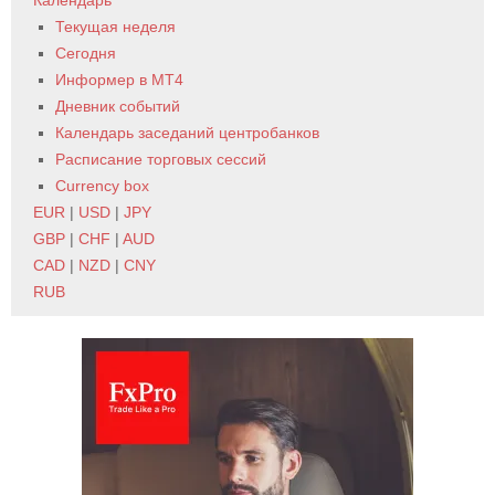
Календарь
Текущая неделя
Сегодня
Информер в MT4
Дневник событий
Календарь заседаний центробанков
Расписание торговых сессий
Currency box
EUR
|
USD
|
JPY
GBP
|
CHF
|
AUD
CAD
|
NZD
|
CNY
RUB