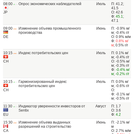
08:00
Опрос экономических наблюдателей
Июль
П: 41.2;
41.5
JP
О: 42.6
Ф:
45.1
;
47.1
09:00
Изменение объема промышленного
Июнь
П: -0.9% м/
производства
м; -0.4% г/г
DE
О: 0.9% м/м
Ф:
0.8% м/
м
; 0.5% г/г
10:15
Индекс потребительских цен
Июль
П: 0.1% м/
м; -0.4% г/г
CH
О: -0.5% м/
м; -0.3% г/г
Ф:
-0.4% м/
м
;
-0.2% г/г
10:15
Гармонизированный индекс
Июль
П: 0.0% м/
потребительских цен
м; -0.6% г/г
CH
О:
Ф: -0.1% м/
м; -0.5% г/г
11:30
Индикатор уверенности инвесторов от
Август
П: 1.7
Sentix
О: 3.6
EU
Ф:
4.2
15:30
Изменение объема выданных
Июнь
П: -2.1% м/
разрешений на строительство
м
CA
О: 2.7% м/м