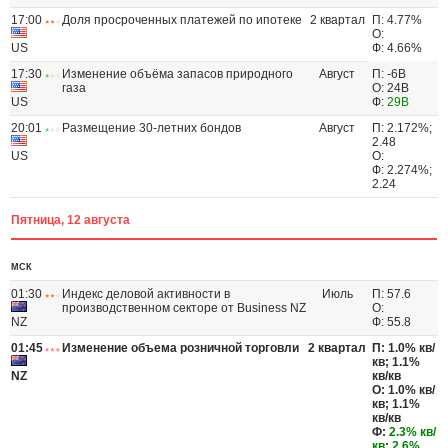
17:00
Доля просроченных платежей по ипотеке
2 квартал
П: 4.77%
О:
US
Ф: 4.66%
17:30
Изменение объёма запасов природного
Август
П: -6B
газа
О: 24B
US
Ф:
29B
20:01
Размещение 30-летних бондов
Август
П: 2.172%;
2.48
US
О:
Ф: 2.274%;
2.24
Пятница, 12 августа
МСК
01:30
Индекс деловой активности в
Июль
П: 57.6
производственном секторе от Business NZ
О:
NZ
Ф: 55.8
01:45
Изменение объема розничной торговли
2 квартал
П: 1.0% кв/
кв; 1.1%
NZ
кв/кв
О: 1.0% кв/
кв; 1.1%
кв/кв
Ф:
2.3% кв/
кв
;
2.6%