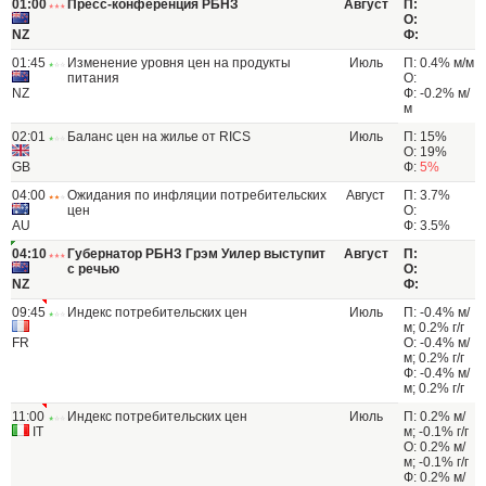
01:00
Пресс-конференция РБНЗ
Август
П:
О:
NZ
Ф:
01:45
Изменение уровня цен на продукты
Июль
П: 0.4% м/м
питания
О:
NZ
Ф: -0.2% м/
м
02:01
Баланс цен на жилье от RICS
Июль
П: 15%
О: 19%
GB
Ф:
5%
04:00
Ожидания по инфляции потребительских
Август
П: 3.7%
цен
О:
AU
Ф: 3.5%
04:10
Губернатор РБНЗ Грэм Уилер выступит
Август
П:
с речью
О:
NZ
Ф:
09:45
Индекс потребительских цен
Июль
П: -0.4% м/
м; 0.2% г/г
FR
О: -0.4% м/
м; 0.2% г/г
Ф: -0.4% м/
м; 0.2% г/г
11:00
Индекс потребительских цен
Июль
П: 0.2% м/
IT
м; -0.1% г/г
О: 0.2% м/
м; -0.1% г/г
Ф: 0.2% м/