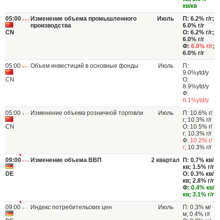
кв/кв
05:00
Изменение объема промышленного
Июль
П: 6.2% г/г;
производства
6.0% г/г
CN
О: 6.2% г/г;
6.0% г/г
Ф:
6.0% г/г
;
6.0% г/г
05:00
Объем инвестиций в основные фонды
Июль
П:
9.0%ytd/y
CN
О:
8.9%ytd/y
Ф:
8.1%ytd/y
05:00
Изменение объема розничной торговли
Июль
П: 10.6% г/
г; 10.3% г/г
CN
О: 10.5% г/
г; 10.3% г/г
Ф:
10.2% г/
г
; 10.3% г/г
09:00
Изменение объема ВВП
2 квартал
П: 0.7% кв/
кв; 1.5% г/г
DE
О: 0.3% кв/
кв; 2.8% г/г
Ф:
0.4% кв/
кв
;
3.1% г/г
09:00
Индекс потребительских цен
Июль
П: 0.3% м/
м; 0.4% г/г