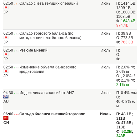
02:50
Сальдо счета текущих операций
Июнь
П: 1414.5В;
1809.1В
JP
О: 1600.0В;
1103.5B
Ф:
1648.4B
;
974.4B
02:50
Сальдо торгового баланса (по
Июнь
П: 39.9В
методологии платёжного баланса)
О: 773.3B
JP
Ф:
763.3B
02:50
Резюме мнений
Июль
П:
О:
JP
Ф:
02:50
Изменение объема банковского
Июль
П: 2.0% г/г;
кредитования
2.0% г/г
JP
О: ; 2.0% г/г
Ф: 2.1% г/г;
2.1% г/г
04:30
Индекс числа вакансий от ANZ
Июль
П: 0.4% м/м
О:
AU
Ф: -0.8% м/
м
06:00
Сальдо баланса внешней торговли
Июль
П: 48.1B;
311B
CN
О: 47.6B;
313B
Ф:
52.3B
;
343B