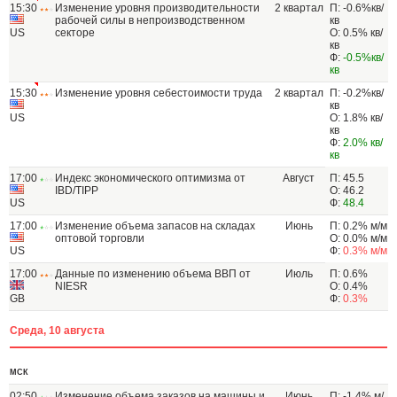
15:30
Изменение уровня производительности
2 квартал
П: -0.6%кв/
рабочей силы в непроизводственном
кв
US
секторе
О: 0.5% кв/
кв
Ф:
-0.5%кв/
кв
15:30
Изменение уровня себестоимости труда
2 квартал
П: -0.2%кв/
кв
US
О: 1.8% кв/
кв
Ф:
2.0% кв/
кв
17:00
Индекс экономического оптимизма от
Август
П: 45.5
IBD/TIPP
О: 46.2
US
Ф:
48.4
17:00
Изменение объема запасов на складах
Июнь
П: 0.2% м/м
оптовой торговли
О: 0.0% м/м
US
Ф:
0.3% м/м
17:00
Данные по изменению объема ВВП от
Июль
П: 0.6%
NIESR
О: 0.4%
GB
Ф:
0.3%
Среда, 10 августа
МСК
02:50
Изменение объема заказов на машины и
Июнь
П: -1.4% м/