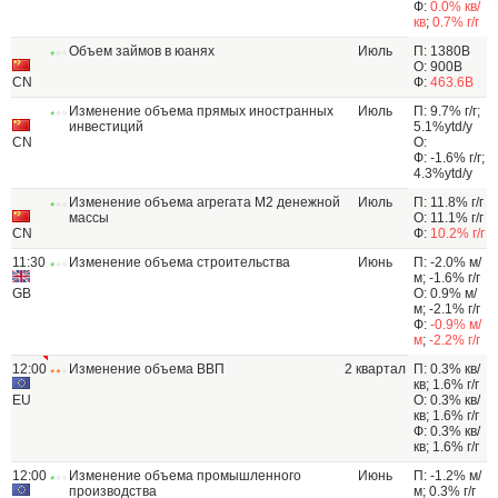
Ф:
0.0% кв/
кв
;
0.7% г/г
Объем займов в юанях
Июль
П: 1380B
О: 900B
CN
Ф:
463.6B
Изменение объема прямых иностранных
Июль
П: 9.7% г/г;
инвестиций
5.1%ytd/y
CN
О:
Ф: -1.6% г/г;
4.3%ytd/y
Изменение объема агрегата М2 денежной
Июль
П: 11.8% г/г
массы
О: 11.1% г/г
CN
Ф:
10.2% г/г
11:30
Изменение объема строительства
Июнь
П: -2.0% м/
м; -1.6% г/г
GB
О: 0.9% м/
м; -2.1% г/г
Ф:
-0.9% м/
м
;
-2.2% г/г
12:00
Изменение объема ВВП
2 квартал
П: 0.3% кв/
кв; 1.6% г/г
EU
О: 0.3% кв/
кв; 1.6% г/г
Ф: 0.3% кв/
кв; 1.6% г/г
12:00
Изменение объема промышленного
Июнь
П: -1.2% м/
производства
м; 0.3% г/г