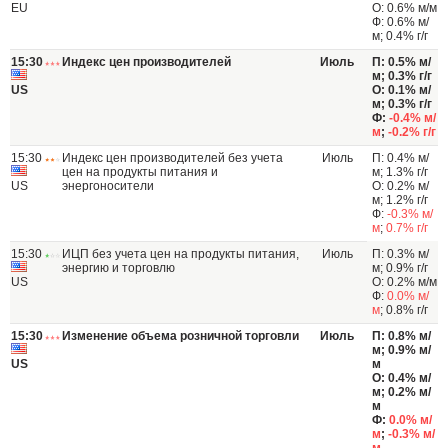
EU
О: 0.6% м/м
Ф: 0.6% м/
м; 0.4% г/г
15:30
Индекс цен производителей
Июль
П: 0.5% м/
м; 0.3% г/г
US
О: 0.1% м/
м; 0.3% г/г
Ф:
-0.4% м/
м
;
-0.2% г/г
15:30
Индекс цен производителей без учета
Июль
П: 0.4% м/
цен на продукты питания и
м; 1.3% г/г
US
энергоносители
О: 0.2% м/
м; 1.2% г/г
Ф:
-0.3% м/
м
;
0.7% г/г
15:30
ИЦП без учета цен на продукты питания,
Июль
П: 0.3% м/
энергию и торговлю
м; 0.9% г/г
US
О: 0.2% м/м
Ф:
0.0% м/
м
; 0.8% г/г
15:30
Изменение объема розничной торговли
Июль
П: 0.8% м/
м; 0.9% м/
US
м
О: 0.4% м/
м; 0.2% м/
м
Ф:
0.0% м/
м
;
-0.3% м/