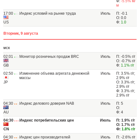
Ф:
-5.5% м/
м
17:00
Индекс условий на рынке труда
Июль
П: -0.1
О: 0.0
US
Ф:
1.0
Вторник, 9 августа
МСК
02:01
Монитор розничных продаж BRC
Июль
П: -0.5% г/г
О: -0.7% г/г
GB
Ф:
1.1% г/г
02:50
Изменение объема агрегата денежной
Июль
П: 3.5% г/г;
массы
2.9% г/г
JP
О: 3.3% г/г;
2.9% г/г
Ф: 3.3% г/г;
2.9% г/г
04:30
Индекс делового доверия NAB
Июль
П: 5
О:
AU
Ф: 4
04:30
Индекс потребительских цен
Июль
П: 1.9% г/г
О: 1.7% г/г
CN
Ф:
1.8% г/г
04:30
Индекс цен производителей
Июль
П: -2.6% г/г