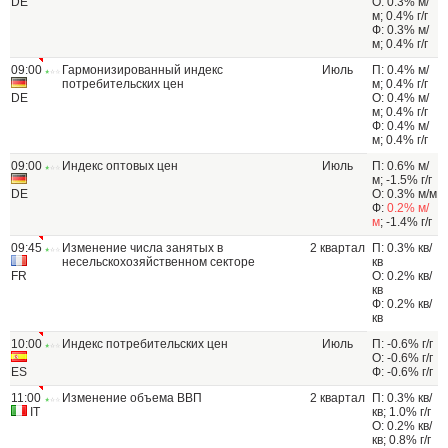
DE
О: 0.3% м/
м; 0.4% г/г
Ф: 0.3% м/
м; 0.4% г/г
09:00
Гармонизированный индекс
Июль
П: 0.4% м/
потребительских цен
м; 0.4% г/г
DE
О: 0.4% м/
м; 0.4% г/г
Ф: 0.4% м/
м; 0.4% г/г
09:00
Индекс оптовых цен
Июль
П: 0.6% м/
м; -1.5% г/г
DE
О: 0.3% м/м
Ф:
0.2% м/
м
; -1.4% г/г
09:45
Изменение числа занятых в
2 квартал
П: 0.3% кв/
несельскохозяйственном секторе
кв
FR
О: 0.2% кв/
кв
Ф: 0.2% кв/
кв
10:00
Индекс потребительских цен
Июль
П: -0.6% г/г
О: -0.6% г/г
ES
Ф: -0.6% г/г
11:00
Изменение объема ВВП
2 квартал
П: 0.3% кв/
IT
кв; 1.0% г/г
О: 0.2% кв/
кв; 0.8% г/г