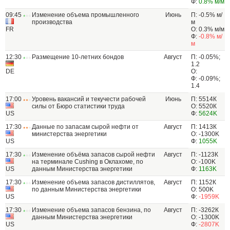
Ф:
0.8% м/м
09:45
Изменение объема промышленного
Июнь
П: -0.5% м/
производства
м
FR
О: 0.3% м/м
Ф:
-0.8% м/
м
12:30
Размещение 10-летних бондов
Август
П: -0.05%;
1.2
DE
О:
Ф: -0.09%;
1.4
17:00
Уровень вакансий и текучести рабочей
Июнь
П: 5514К
силы от Бюро статистики труда
О: 5520К
US
Ф:
5624K
17:30
Данные по запасам сырой нефти от
Август
П: 1413К
министерства энергетики
О: -1300K
US
Ф:
1055K
17:30
Изменение объёма запасов сырой нефти
Август
П: -1123К
на терминале Cushing в Оклахоме, по
О: -100K
US
данным Министерства энергетики
Ф:
1163K
17:30
Изменение объема запасов дистиллятов,
Август
П: 1152К
по данным Министерства энергетики
О: 500K
US
Ф:
-1959K
17:30
Изменение объема запасов бензина, по
Август
П: -3262К
данным Министерства энергетики
О: -1300K
US
Ф:
-2807K