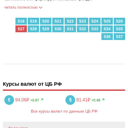
читать полностью
518
519
520
521
522
523
524
525
526
527
528
529
530
531
532
533
534
535
536
537
Курсы валют от ЦБ РФ
€
94.06₽
$
81.41₽
+0.87
+0.48
Все курсы валют по данным ЦБ РФ