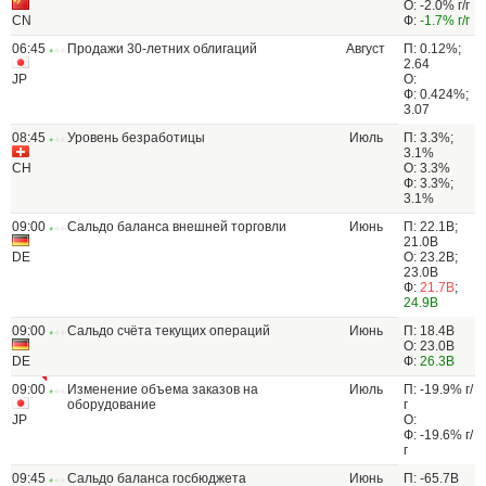
О: -2.0% г/г
CN
Ф:
-1.7% г/г
06:45
Продажи 30-летних облигаций
Август
П: 0.12%;
2.64
JP
О:
Ф: 0.424%;
3.07
08:45
Уровень безработицы
Июль
П: 3.3%;
3.1%
CH
О: 3.3%
Ф: 3.3%;
3.1%
09:00
Сальдо баланса внешней торговли
Июнь
П: 22.1B;
21.0В
DE
О: 23.2B;
23.0B
Ф:
21.7B
;
24.9B
09:00
Сальдо счёта текущих операций
Июнь
П: 18.4В
О: 23.0B
DE
Ф:
26.3B
09:00
Изменение объема заказов на
Июль
П: -19.9% г/
оборудование
г
JP
О:
Ф: -19.6% г/
г
09:45
Сальдо баланса госбюджета
Июнь
П: -65.7B