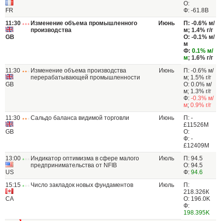
О:
FR
Ф: -61.8B
11:30
Изменение объема промышленного
Июнь
П: -0.6% м/
производства
м; 1.4% г/г
GB
О: -0.1% м/
м
Ф:
0.1% м/
м
; 1.6% г/г
11:30
Изменение объема производства
Июнь
П: -0.6% м/
перерабатывающей промышленности
м; 1.5% г/г
GB
О: 0.0% м/
м; 1.3% г/г
Ф:
-0.3% м/
м
;
0.9% г/г
11:30
Сальдо баланса видимой торговли
Июнь
П: -
£11526М
GB
О:
Ф: -
£12409M
13:00
Индикатор оптимизма в сфере малого
Июль
П: 94.5
предпринимательства от NFIB
О: 94.5
US
Ф:
94.6
15:15
Число закладок новых фундаментов
Июль
П:
218.326К
CA
О: 196.0K
Ф:
198.395K