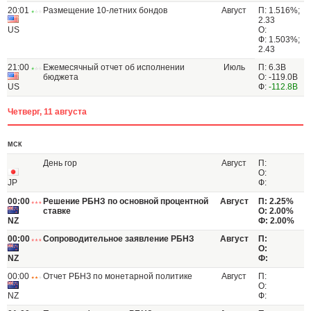
20:01
Размещение 10-летних бондов
Август
П: 1.516%;
2.33
US
О:
Ф: 1.503%;
2.43
21:00
Ежемесячный отчет об исполнении
Июль
П: 6.3B
бюджета
О: -119.0B
US
Ф:
-112.8B
Четверг, 11 августа
МСК
День гор
Август
П:
О:
JP
Ф:
00:00
Решение РБНЗ по основной процентной
Август
П: 2.25%
ставке
О: 2.00%
NZ
Ф: 2.00%
00:00
Сопроводительное заявление РБНЗ
Август
П:
О:
NZ
Ф:
00:00
Отчет РБНЗ по монетарной политике
Август
П:
О:
NZ
Ф: