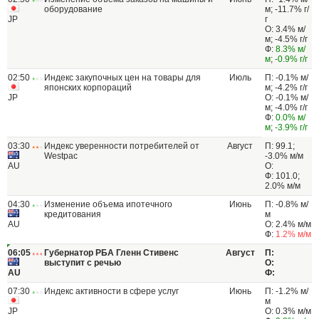
оборудование
м; -11.7% г/
JP
г
О: 3.4% м/
м; -4.5% г/г
Ф:
8.3% м/
м
;
-0.9% г/г
02:50
Индекс закупочных цен на товары для
Июль
П: -0.1% м/
японских корпораций
м; -4.2% г/г
JP
О: -0.1% м/
м; -4.0% г/г
Ф:
0.0% м/
м
;
-3.9% г/г
03:30
Индекс уверенности потребителей от
Август
П: 99.1;
Westpac
-3.0% м/м
AU
О:
Ф: 101.0;
2.0% м/м
04:30
Изменение объема ипотечного
Июнь
П: -0.8% м/
кредитования
м
AU
О: 2.4% м/м
Ф:
1.2% м/м
06:05
Губернатор РБА Гленн Стивенс
Август
П:
выступит с речью
О:
AU
Ф:
07:30
Индекс активности в сфере услуг
Июнь
П: -1.2% м/
м
JP
О: 0.3% м/м