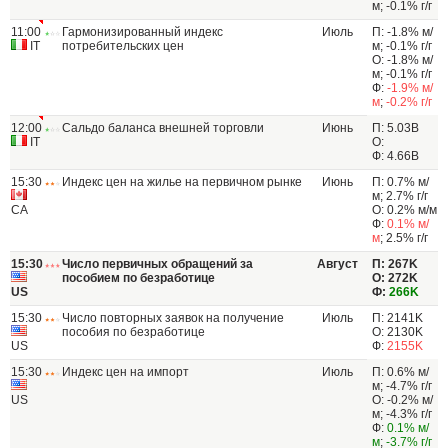
м; -0.1% г/г
11:00
Гармонизированный индекс
Июль
П: -1.8% м/
IT
потребительских цен
м; -0.1% г/г
О: -1.8% м/
м; -0.1% г/г
Ф:
-1.9% м/
м
;
-0.2% г/г
12:00
Сальдо баланса внешней торговли
Июнь
П: 5.03B
IT
О:
Ф: 4.66B
15:30
Индекс цен на жилье на первичном рынке
Июнь
П: 0.7% м/
м; 2.7% г/г
CA
О: 0.2% м/м
Ф:
0.1% м/
м
; 2.5% г/г
15:30
Число первичных обращений за
Август
П: 267K
пособием по безработице
О: 272K
US
Ф:
266K
15:30
Число повторных заявок на получение
Июль
П: 2141K
пособия по безработице
О: 2130K
US
Ф:
2155K
15:30
Индекс цен на импорт
Июль
П: 0.6% м/
м; -4.7% г/г
US
О: -0.2% м/
м; -4.3% г/г
Ф:
0.1% м/
м
;
-3.7% г/г