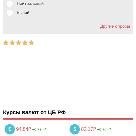
Нейтральный
Бычий
Другие опросы
Курсы валют от ЦБ РФ
€
94.84₽
$
82.17₽
+0.78
+0.76