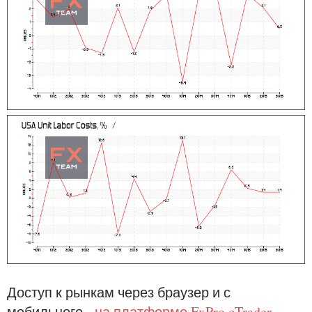
Доступ к рынкам через браузер и с
мобильного -
на платформе FxPro cTrader
.