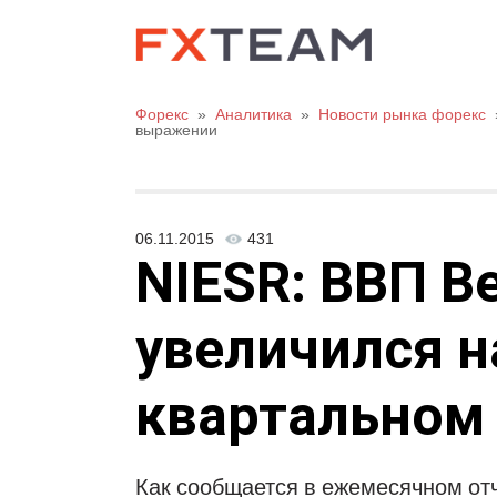
Форекс
»
Аналитика
»
Новости рынка форекс
выражении
06.11.2015
431
NIESR: ВВП В
увеличился н
квартальном
Как сообщается в ежемесячном от