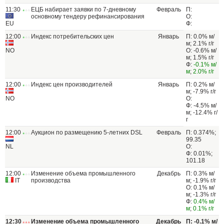
11:30
ЕЦБ набирает заявки по 7-дневному
Февраль
П:
основному тендеру рефинансирования
О:
EU
Ф:
12:00
Индекс потребительских цен
Январь
П: 0.0% м/
м; 2.1% г/г
NO
О: -0.6% м/
м; 1.5% г/г
Ф:
-0.1% м/
м
;
2.0% г/г
12:00
Индекс цен производителей
Январь
П: 0.2% м/
м; -7.9% г/г
NO
О:
Ф: -4.5% м/
м; -12.4% г/
г
12:00
Аукцион по размещению 5-летних DSL
Февраль
П: 0.374%;
99.35
NL
О:
Ф: 0.01%;
101.18
12:00
Изменение объема промышленного
Декабрь
П: 0.3% м/
IT
производства
м; -1.9% г/г
О: 0.1% м/
м; -1.3% г/г
Ф:
0.4% м/
м
;
0.1% г/г
12:30
Изменение объема промышленного
Декабрь
П: -0.1% м/