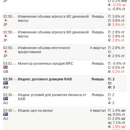
JP
О: 0.1% м/м
Ф:
-0.3% м/
м
; -0.8% г/г
02:50
Изменение объема агрегата M2 денежной
Январь
П: 3.6% г/г
массы
О: 3.6% г/г
JP
Ф:
3.4% г/г
02:50
Изменение объема агрегата M3 денежной
Январь
П: 2.9% г/г
массы
О: 2.9% г/г
JP
Ф:
2.8% г/г
02:50
Изменение объема ипотечного
4 квартал
П: 2.8% г/г
кредитования
О:
JP
Ф: 2.5% г/г
03:01
Монитор розничных продаж BRC
Январь
П: -0.4% г/г
О: 0.5% г/г
GB
Ф:
0.2% г/г
03:30
Индекс делового доверия NAB
Январь
П: 2
О:
AU
Ф: 3
03:30
Индекс условий для развития бизнеса от
Январь
П: 2
NAB
О:
AU
Ф: 2
03:30
Индекс цен на жилье
4 квартал
П: 1.4% кв/
кв; 9.0% г/г
AU
О: 2.0% кв/
кв; 7.1% г/г
Ф:
1.9% кв/