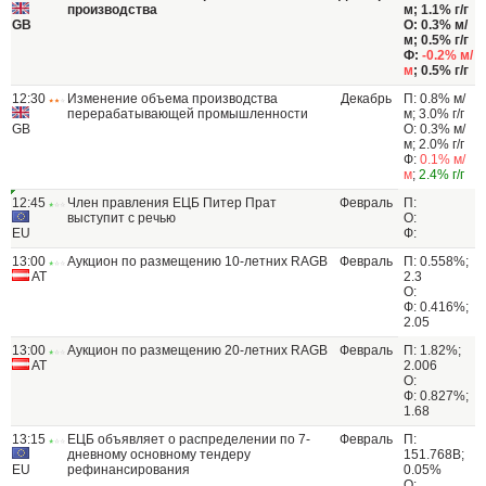
производства
м; 1.1% г/г
GB
О: 0.3% м/
м; 0.5% г/г
Ф:
-0.2% м/
м
; 0.5% г/г
12:30
Изменение объема производства
Декабрь
П: 0.8% м/
перерабатывающей промышленности
м; 3.0% г/г
GB
О: 0.3% м/
м; 2.0% г/г
Ф:
0.1% м/
м
;
2.4% г/г
12:45
Член правления ЕЦБ Питер Прат
Февраль
П:
выступит с речью
О:
EU
Ф:
13:00
Аукцион по размещению 10-летних RAGB
Февраль
П: 0.558%;
AT
2.3
О:
Ф: 0.416%;
2.05
13:00
Аукцион по размещению 20-летних RAGB
Февраль
П: 1.82%;
AT
2.006
О:
Ф: 0.827%;
1.68
13:15
ЕЦБ объявляет о распределении по 7-
Февраль
П:
дневному основному тендеру
151.768В;
EU
рефинансирования
0.05%
О: