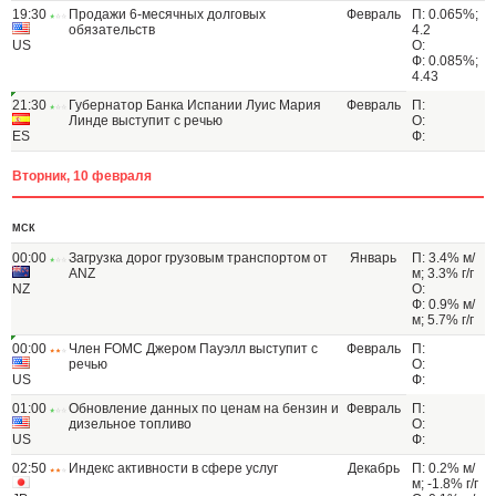
19:30
Продажи 6-месячных долговых
Февраль
П: 0.065%;
обязательств
4.2
US
О:
Ф: 0.085%;
4.43
21:30
Губернатор Банка Испании Луис Мария
Февраль
П:
Линде выступит с речью
О:
ES
Ф:
Вторник, 10 февраля
МСК
00:00
Загрузка дорог грузовым транспортом от
Январь
П: 3.4% м/
ANZ
м; 3.3% г/г
NZ
О:
Ф: 0.9% м/
м; 5.7% г/г
00:00
Член FOMC Джером Пауэлл выступит с
Февраль
П:
речью
О:
US
Ф:
01:00
Обновление данных по ценам на бензин и
Февраль
П:
дизельное топливо
О:
US
Ф:
02:50
Индекс активности в сфере услуг
Декабрь
П: 0.2% м/
м; -1.8% г/г