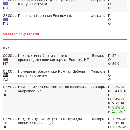
22:00
Член правления ЕЦБ Бенуа Керре
Февраль
П:
выступит с речью
О:
EU
Ф:
22:00
Пресс-конференция Еврогруппы
Февраль
П:
О:
EU
Ф:
Четверг, 12 февраля
МСК
00:30
Индекс деловой активности в
Январь
П: 57.1
производственном секторе от Business NZ
О:
NZ
Ф: 50.9
01:00
Помощник губернатора РБА Гай Дебелл
Февраль
П:
выступит с речью
О:
AU
Ф:
02:50
Изменение объема заказов на машины и
Декабрь
П: 1.3% м/
оборудование
м; -14.6% г/
JP
г
О: 2.4% м/
м; 5.6% г/г
Ф:
8.3% м/
м
;
11.4% г/г
02:50
Индекс закупочных цен на товары для
Январь
П: -0.5% м/
японских корпораций
м; 1.8% г/г
JP
О: -0.6% м/