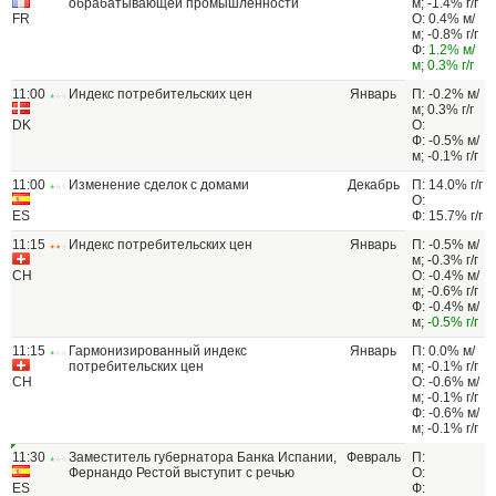
обрабатывающей промышленности
м; -1.4% г/г
FR
О: 0.4% м/
м; -0.8% г/г
Ф:
1.2% м/
м
;
0.3% г/г
11:00
Индекс потребительских цен
Январь
П: -0.2% м/
м; 0.3% г/г
DK
О:
Ф: -0.5% м/
м; -0.1% г/г
11:00
Изменение сделок с домами
Декабрь
П: 14.0% г/г
О:
ES
Ф: 15.7% г/г
11:15
Индекс потребительских цен
Январь
П: -0.5% м/
м; -0.3% г/г
CH
О: -0.4% м/
м; -0.6% г/г
Ф: -0.4% м/
м;
-0.5% г/г
11:15
Гармонизированный индекс
Январь
П: 0.0% м/
потребительских цен
м; -0.1% г/г
CH
О: -0.6% м/
м; -0.1% г/г
Ф: -0.6% м/
м; -0.1% г/г
11:30
Заместитель губернатора Банка Испании,
Февраль
П:
Фернандо Рестой выступит с речью
О:
ES
Ф: