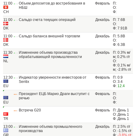
11:00
Объем депозитов до востребования в
Февраль
П:
НБШ
О:
CH
Ф:
11:00
Сальдо счета текущих операций
Декабрь
П: 7.6B
О:
DK
Ф: 7.91B
11:00
Сальдо баланса внешней торговли
Декабрь
П: 5.8B
О:
DK
Ф: 6.3B
11:30
Изменение объема производства
Декабрь
П: 0.3% м/
обрабатывающей промышленности
м; 0.2% г/г
NL
О:
Ф: 0.1% м/
м; -2.8% г/г
12:30
Индикатор уверенности инвесторов от
Февраль
П: 0.9
Sentix
О: 3.4
EU
Ф:
12.4
Президент ЕЦБ Марио Драги выступит с
Февраль
П:
речью
О:
EU
Ф:
Встреча G20
Февраль
П: День 1
О: День 1
TR
Ф: День 1
13:00
Изменение объема промышленного
Декабрь
П: 2.5% г/г
производства
О: -1.5% г/г
GR
Ф:
-3.8% г/г