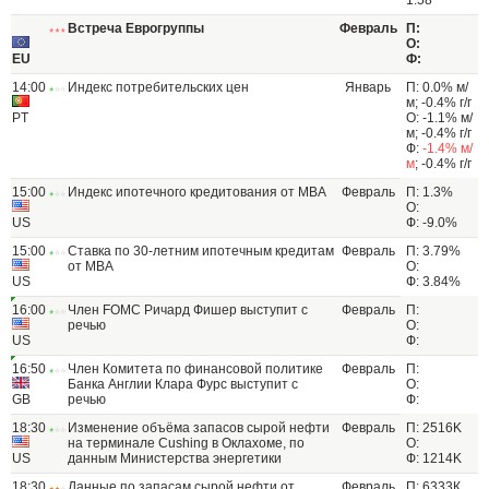
1.58
Встреча Еврогруппы
Февраль
П:
О:
EU
Ф:
14:00
Индекс потребительских цен
Январь
П: 0.0% м/
м; -0.4% г/г
PT
О: -1.1% м/
м; -0.4% г/г
Ф:
-1.4% м/
м
; -0.4% г/г
15:00
Индекс ипотечного кредитования от МВА
Февраль
П: 1.3%
О:
US
Ф: -9.0%
15:00
Ставка по 30-летним ипотечным кредитам
Февраль
П: 3.79%
от MBA
О:
US
Ф: 3.84%
16:00
Член FOMC Ричард Фишер выступит с
Февраль
П:
речью
О:
US
Ф:
16:50
Член Комитета по финансовой политике
Февраль
П:
Банка Англии Клара Фурс выступит с
О:
GB
речью
Ф:
18:30
Изменение объёма запасов сырой нефти
Февраль
П: 2516K
на терминале Cushing в Оклахоме, по
О:
US
данным Министерства энергетики
Ф: 1214K
18:30
Данные по запасам сырой нефти от
Февраль
П: 6333К