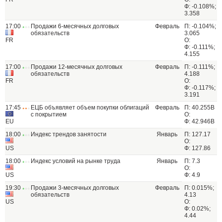
Ф: -0.108%;
3.358
17:00
Продажи 6-месячных долговых
Февраль
П: -0.104%;
обязательств
3.065
FR
О:
Ф: -0.111%;
4.155
17:00
Продажи 12-месячных долговых
Февраль
П: -0.111%;
обязательств
4.188
FR
О:
Ф: -0.117%;
3.191
17:45
ЕЦБ объявляет объем покупки облигаций
Февраль
П: 40.255B
с покрытием
О:
EU
Ф: 42.946B
18:00
Индекс трендов занятости
Январь
П: 127.17
О:
US
Ф: 127.86
18:00
Индекс условий на рынке труда
Январь
П: 7.3
О:
US
Ф: 4.9
19:30
Продажи 3-месячных долговых
Февраль
П: 0.015%;
обязательств
4.13
US
О:
Ф: 0.02%;
4.44