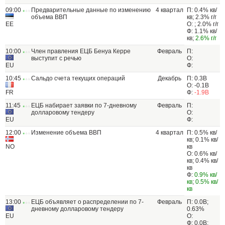
09:00
Предварительные данные по изменению
4 квартал
П: 0.4% кв/
объема ВВП
кв; 2.3% г/г
EE
О: ; 2.0% г/г
Ф: 1.1% кв/
кв;
2.6% г/г
10:00
Член правления ЕЦБ Бенуа Керре
Февраль
П:
выступит с речью
О:
EU
Ф:
10:45
Сальдо счета текущих операций
Декабрь
П: 0.3B
О: -0.1B
FR
Ф:
-1.9B
11:45
ЕЦБ набирает заявки по 7-дневному
Февраль
П:
долларовому тендеру
О:
EU
Ф:
12:00
Изменение объема ВВП
4 квартал
П: 0.5% кв/
кв; 0.1% кв/
NO
кв
О: 0.6% кв/
кв; 0.4% кв/
кв
Ф:
0.9% кв/
кв
;
0.5% кв/
кв
13:00
ЕЦБ объявляет о распределении по 7-
Февраль
П: 0.0B;
дневному долларовому тендеру
0.63%
EU
О:
Ф: 0.0B;