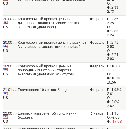
US
О:
Ф: 2.33;
2.73
20:00
Краткосрочный прогноз цены на
Февраль
П: 2.85;
дизельное топливо от Министерства
3.25
US
энергетики (долл./бар.)
О:
Ф: 2.83;
3.24
20:00
Краткосрочный прогноз цены на мазут от
Февраль
П: 2.71;
Министерства энергетики (долл./бар.)
3.03
US
О:
Ф: 2.74;
3.03
20:00
Краткосрочный прогноз цены на
Февраль
П: 10.63;
природный газ от Министерства
11.0
US
энергетики (долл./тыс. куб. футов)
О:
Ф: 10.28;
10.56
21:01
Размещение 10-летних бондов
Февраль
П: 1.93%;
2.61
US
О:
Ф: 2.0%;
2.62
22:00
Ежемесячный отчет об исполнении
Январь
П: 1.9B
бюджета
О: -2.6B
US
Ф:
-17.5B