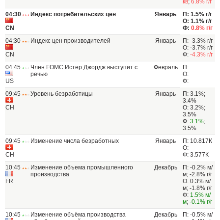
кв
;
6.8% г/г
04:30
Индекс потребительских цен
Январь
П: 1.5% г/г
О: 1.1% г/г
CN
Ф:
0.8% г/г
04:30
Индекс цен производителей
Январь
П: -3.3% г/г
О: -3.7% г/г
CN
Ф:
-4.3% г/г
04:45
Член FOMC Истер Джордж выступит с
Февраль
П:
речью
О:
US
Ф:
09:45
Уровень безработицы
Январь
П: 3.1%;
3.4%
CH
О: 3.2%;
3.5%
Ф:
3.1%
;
3.5%
09:45
Изменение числа безработных
Январь
П: 10.817К
О:
CH
Ф: 3.577К
10:45
Изменение объема промышленного
Декабрь
П: -0.2% м/
производства
м; -2.8% г/г
FR
О: 0.3% м/
м; -1.8% г/г
Ф:
1.5% м/
м
;
-0.1% г/г
10:45
Изменение объёма производства
Декабрь
П: -0.5% м/