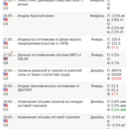
16:20
Член FOMC Джеффри Лэкер выступит с
Февраль
П:
речью
О:
US
Ф:
16:55
Индекс Красной книги
Февраль
П: -3.5% м/
м; 3.8% г/г
US
О:
Ф: 0.2% м/
м; 2.1% г/г
17:00
Индикатор оптимизма в сфере малого
Январь
П: 100.4
предпринимательства от NFIB
О: 101.3
US
Ф:
97.9
17:35
Данные по изменению объема ВВП от
Январь
П: 0.5%
NIESR
О:
GB
Ф: 0.7%
18:00
Уровень вакансий и текучести рабочей
Декабрь
П: 4847К
силы от Бюро статистики труда
О: 5030К
US
Ф:
5028К
18:00
Индекс экономического оптимизма от
Январь
П: 51.5
IBD/TIPP
О: 51.4
US
Ф:
47.5
18:00
Изменение объема запасов на складах
Декабрь
П: 0.8% м/м
оптовой торговли
О: 0.2% м/м
US
Ф:
0.1% м/м
18:00
Изменение объема оптовой торговли
Декабрь
П: -0.4% м/
м
US
О: -0.3% м/