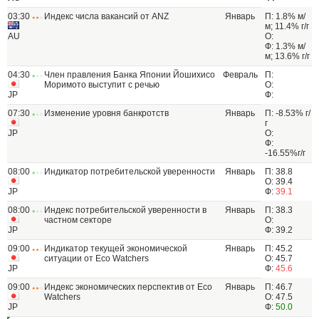
03:30
Индекс числа вакансий от ANZ
Январь
П: 1.8% м/
м; 11.4% г/г
AU
О:
Ф: 1.3% м/
м; 13.6% г/г
04:30
Член правления Банка Японии Йошихисо
Февраль
П:
Моримото выступит с речью
О:
JP
Ф:
07:30
Изменение уровня банкротств
Январь
П: -8.53% г/
г
JP
О:
Ф:
-16.55%г/г
08:00
Индикатор потребительской уверенности
Январь
П: 38.8
О: 39.4
JP
Ф:
39.1
08:00
Индекс потребительской уверенности в
Январь
П: 38.3
частном секторе
О:
JP
Ф: 39.2
09:00
Индикатор текущей экономической
Январь
П: 45.2
ситуации от Eco Watchers
О: 45.7
JP
Ф:
45.6
09:00
Индекс экономических перспектив от Eco
Январь
П: 46.7
Watchers
О: 47.5
JP
Ф:
50.0