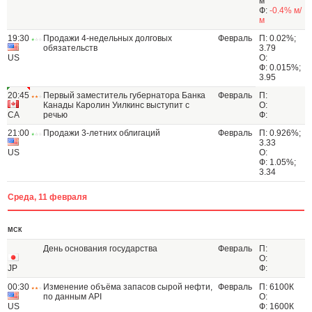
м
Ф:
-0.4% м/
м
19:30
Продажи 4-недельных долговых
Февраль
П: 0.02%;
обязательств
3.79
US
О:
Ф: 0.015%;
3.95
20:45
Первый заместитель губернатора Банка
Февраль
П:
Канады Каролин Уилкинс выступит с
О:
CA
речью
Ф:
21:00
Продажи 3-летних облигаций
Февраль
П: 0.926%;
3.33
US
О:
Ф: 1.05%;
3.34
Среда, 11 февраля
МСК
День основания государства
Февраль
П:
О:
JP
Ф:
00:30
Изменение объёма запасов сырой нефти,
Февраль
П: 6100К
по данным API
О:
US
Ф: 1600К