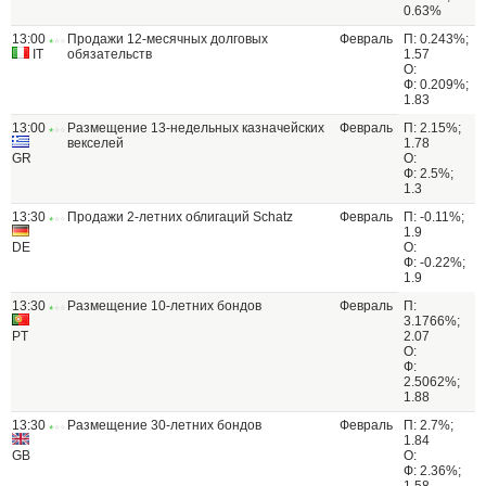
0.63%
13:00
Продажи 12-месячных долговых
Февраль
П: 0.243%;
IT
обязательств
1.57
О:
Ф: 0.209%;
1.83
13:00
Размещение 13-недельных казначейских
Февраль
П: 2.15%;
векселей
1.78
GR
О:
Ф: 2.5%;
1.3
13:30
Продажи 2-летних облигаций Schatz
Февраль
П: -0.11%;
1.9
DE
О:
Ф: -0.22%;
1.9
13:30
Размещение 10-летних бондов
Февраль
П:
3.1766%;
PT
2.07
О:
Ф:
2.5062%;
1.88
13:30
Размещение 30-летних бондов
Февраль
П: 2.7%;
1.84
GB
О:
Ф: 2.36%;