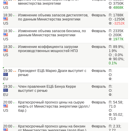
министерства энергетики
О: 3750K
US
Ф:
4868К
18:30
Изменение объема запасов дистиллятов,
Февраль
П: 1788К
по данным Министерства энергетики
О: -1250K
US
Ф:
-3252К
18:30
Изменение объема запасов бензина, по
Февраль
П: 2335К
данным Министерства энергетики
О: 200K
US
Ф:
1977К
18:30
Изменение коэффициента загрузки
Февраль
П: 89.9%;
производственных мощностей НПЗ
1.9%
US
О: ; 0.0%
Ф: 90.0%;
0.1%
19:30
Президент ЕЦБ Марио Драги выступит с
Февраль
П:
речью
О:
EU
Ф:
19:30
Член правления ЕЦБ Бенуа Керре
Февраль
П:
выступит с речью
О:
EU
Ф:
20:00
Краткосрочный прогноз цены на сырую
Февраль
П: 54.58;
нефть от Министерства энергетики (долл./
71.0
US
бар.)
О:
Ф: 55.02;
71.0
20:00
Краткосрочный прогноз цены на бензин
Февраль
П: 2.33;
от Министерства энергетики (долл./бар.)
2.72