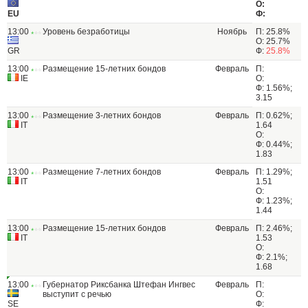
О:
EU
Ф:
13:00
Уровень безработицы
Ноябрь
П: 25.8%
О: 25.7%
GR
Ф:
25.8%
13:00
Размещение 15-летних бондов
Февраль
П:
IE
О:
Ф: 1.56%;
3.15
13:00
Размещение 3-летних бондов
Февраль
П: 0.62%;
IT
1.64
О:
Ф: 0.44%;
1.83
13:00
Размещение 7-летних бондов
Февраль
П: 1.29%;
IT
1.51
О:
Ф: 1.23%;
1.44
13:00
Размещение 15-летних бондов
Февраль
П: 2.46%;
IT
1.53
О:
Ф: 2.1%;
1.68
13:00
Губернатор Риксбанка Штефан Ингвес
Февраль
П:
выступит с речью
О:
SE
Ф: