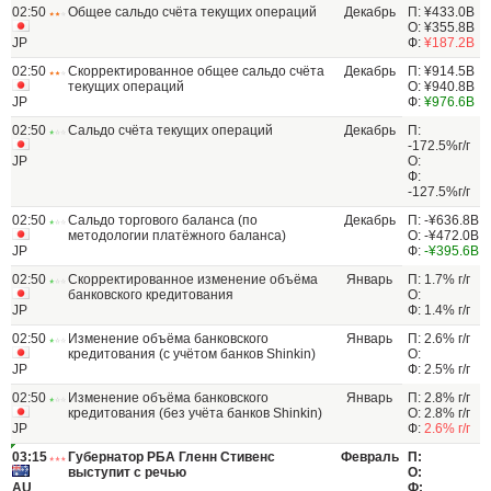
02:50
Общее сальдо счёта текущих операций
Декабрь
П: ¥433.0B
О: ¥355.8B
JP
Ф:
¥187.2B
02:50
Скорректированное общее сальдо счёта
Декабрь
П: ¥914.5B
текущих операций
О: ¥940.8B
JP
Ф:
¥976.6B
02:50
Сальдо счёта текущих операций
Декабрь
П:
-172.5%г/г
JP
О:
Ф:
-127.5%г/г
02:50
Сальдо торгового баланса (по
Декабрь
П: -¥636.8B
методологии платёжного баланса)
О: -¥472.0B
JP
Ф:
-¥395.6B
02:50
Скорректированное изменение объёма
Январь
П: 1.7% г/г
банковского кредитования
О:
JP
Ф: 1.4% г/г
02:50
Изменение объёма банковского
Январь
П: 2.6% г/г
кредитования (с учётом банков Shinkin)
О:
JP
Ф: 2.5% г/г
02:50
Изменение объёма банковского
Январь
П: 2.8% г/г
кредитования (без учёта банков Shinkin)
О: 2.8% г/г
JP
Ф:
2.6% г/г
03:15
Губернатор РБА Гленн Стивенс
Февраль
П:
выступит с речью
О:
AU
Ф: