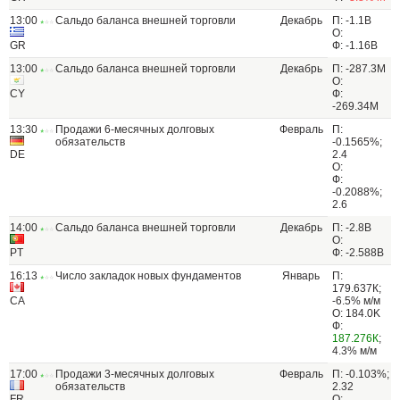
13:00
Сальдо баланса внешней торговли
Декабрь
П: -1.1B
О:
GR
Ф: -1.16B
13:00
Сальдо баланса внешней торговли
Декабрь
П: -287.3M
О:
CY
Ф:
-269.34M
13:30
Продажи 6-месячных долговых
Февраль
П:
обязательств
-0.1565%;
DE
2.4
О:
Ф:
-0.2088%;
2.6
14:00
Сальдо баланса внешней торговли
Декабрь
П: -2.8B
О:
PT
Ф: -2.588B
16:13
Число закладок новых фундаментов
Январь
П:
179.637К;
CA
-6.5% м/м
О: 184.0K
Ф:
187.276К
;
4.3% м/м
17:00
Продажи 3-месячных долговых
Февраль
П: -0.103%;
обязательств
2.32
FR
О: