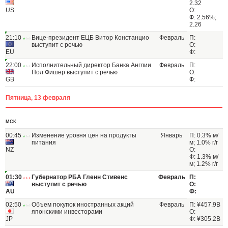
2.32
US
О:
Ф: 2.56%;
2.26
21:10
Вице-президент ЕЦБ Витор Констанцио
Февраль
П:
выступит с речью
О:
EU
Ф:
22:00
Исполнительный директор Банка Англии
Февраль
П:
Пол Фишер выступит с речью
О:
GB
Ф:
Пятница, 13 февраля
МСК
00:45
Изменение уровня цен на продукты
Январь
П: 0.3% м/
питания
м; 1.0% г/г
NZ
О:
Ф: 1.3% м/
м; 1.2% г/г
01:30
Губернатор РБА Гленн Стивенс
Февраль
П:
выступит с речью
О:
AU
Ф:
02:50
Объем покупок иностранных акций
Февраль
П: ¥457.9B
японскими инвесторами
О:
JP
Ф: ¥305.2B