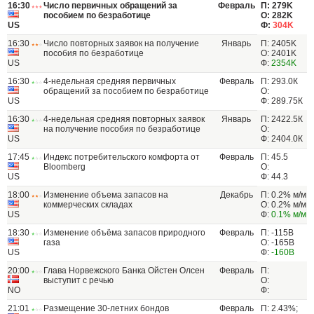
16:30
Число первичных обращений за
Февраль
П: 279K
пособием по безработице
О: 282K
US
Ф:
304K
16:30
Число повторных заявок на получение
Январь
П: 2405K
пособия по безработице
О: 2401K
US
Ф:
2354K
16:30
4-недельная средняя первичных
Февраль
П: 293.0К
обращений за пособием по безработице
О:
US
Ф: 289.75К
16:30
4-недельная средняя повторных заявок
Январь
П: 2422.5К
на получение пособия по безработице
О:
US
Ф: 2404.0К
17:45
Индекс потребительского комфорта от
Февраль
П: 45.5
Bloomberg
О:
US
Ф: 44.3
18:00
Изменение объема запасов на
Декабрь
П: 0.2% м/м
коммерческих складах
О: 0.2% м/м
US
Ф:
0.1% м/м
18:30
Изменение объёма запасов природного
Февраль
П: -115B
газа
О: -165B
US
Ф:
-160B
20:00
Глава Норвежского Банка Ойстен Олсен
Февраль
П:
выступит c речью
О:
NO
Ф:
21:01
Размещение 30-летних бондов
Февраль
П: 2.43%;