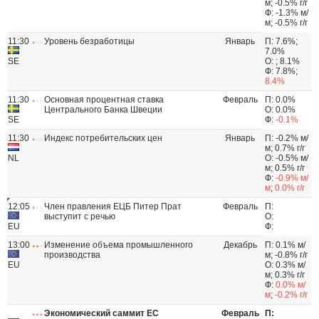
м; -0.5% г/г
Ф: -1.3% м/
м; -0.5% г/г
11:30
Уровень безработицы
Январь
П: 7.6%;
7.0%
SE
О: ; 8.1%
Ф: 7.8%;
8.4%
11:30
Основная процентная ставка
Февраль
П: 0.0%
Центрального Банка Швеции
О: 0.0%
SE
Ф:
-0.1%
11:30
Индекс потребительских цен
Январь
П: -0.2% м/
м; 0.7% г/г
NL
О: -0.5% м/
м; 0.5% г/г
Ф:
-0.9% м/
м
;
0.0% г/г
12:05
Член правления ЕЦБ Питер Прат
Февраль
П:
выступит с речью
О:
EU
Ф:
13:00
Изменение объема промышленного
Декабрь
П: 0.1% м/
производства
м; -0.8% г/г
EU
О: 0.3% м/
м; 0.3% г/г
Ф:
0.0% м/
м
;
-0.2% г/г
Экономический саммит ЕС
Февраль
П: