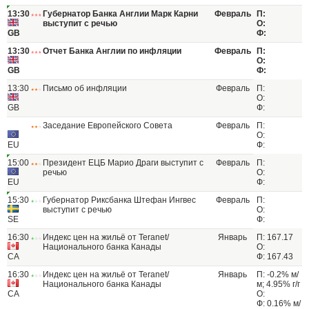
13:30
Губернатор Банка Англии Марк Карни
Февраль
П:
выступит с речью
О:
GB
Ф:
13:30
Отчет Банка Англии по инфляции
Февраль
П:
О:
GB
Ф:
13:30
Письмо об инфляции
Февраль
П:
О:
GB
Ф:
Заседание Европейского Совета
Февраль
П:
О:
EU
Ф:
15:00
Президент ЕЦБ Марио Драги выступит с
Февраль
П:
речью
О:
EU
Ф:
15:30
Губернатор Риксбанка Штефан Ингвес
Февраль
П:
выступит с речью
О:
SE
Ф:
16:30
Индекс цен на жильё от Teranet/
Январь
П: 167.17
Национального банка Канады
О:
CA
Ф: 167.43
16:30
Индекс цен на жильё от Teranet/
Январь
П: -0.2% м/
Национального банка Канады
м; 4.95% г/г
CA
О:
Ф: 0.16% м/