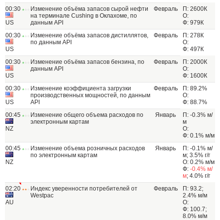
00:30
Изменение объёма запасов сырой нефти
Февраль
П: 2600К
на терминале Cushing в Оклахоме, по
О:
US
данным API
Ф: 979К
00:30
Изменение объёма запасов дистиллятов,
Февраль
П: 278К
по данным API
О:
US
Ф: 497К
00:30
Изменение объёма запасов бензина, по
Февраль
П: 2000К
данным API
О:
US
Ф: 1600К
00:30
Изменение коэффициента загрузки
Февраль
П: 89.2%
производственных мощностей, по данным
О:
US
API
Ф: 88.7%
00:45
Изменение общего объема расходов по
Январь
П: -0.3% м/
электронным картам
м
NZ
О:
Ф: 0.1% м/м
00:45
Изменение объема розничных расходов
Январь
П: -0.1% м/
по электронным картам
м; 3.5% г/г
NZ
О: 0.2% м/м
Ф:
-0.4% м/
м
; 4.0% г/г
02:20
Индекс уверенности потребителей от
Февраль
П: 93.2;
Westpac
2.4% м/м
AU
О:
Ф: 100.7;
8.0% м/м