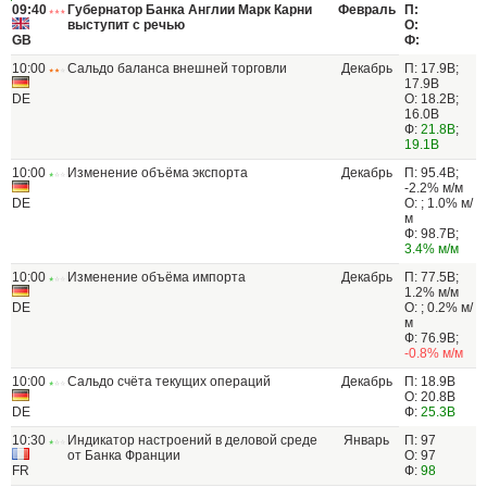
09:40
Губернатор Банка Англии Марк Карни
Февраль
П:
выступит с речью
О:
GB
Ф:
10:00
Сальдо баланса внешней торговли
Декабрь
П: 17.9B;
17.9B
DE
О: 18.2B;
16.0B
Ф:
21.8B
;
19.1B
10:00
Изменение объёма экспорта
Декабрь
П: 95.4B;
-2.2% м/м
DE
О: ; 1.0% м/
м
Ф: 98.7B;
3.4% м/м
10:00
Изменение объёма импорта
Декабрь
П: 77.5B;
1.2% м/м
DE
О: ; 0.2% м/
м
Ф: 76.9B;
-0.8% м/м
10:00
Сальдо счёта текущих операций
Декабрь
П: 18.9B
О: 20.8B
DE
Ф:
25.3B
10:30
Индикатор настроений в деловой среде
Январь
П: 97
от Банка Франции
О: 97
FR
Ф:
98