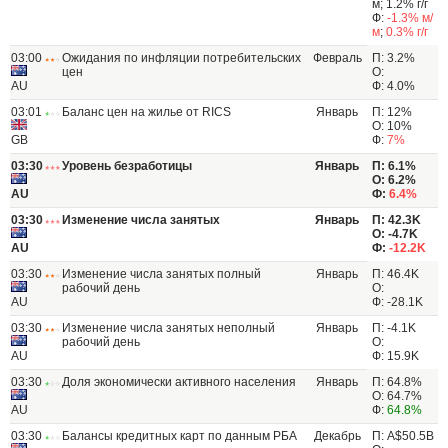
м; 1.2% г/г
Ф:
-1.3% м/
м
;
0.3% г/г
03:00
Ожидания по инфляции потребительских
Февраль
П: 3.2%
цен
О:
AU
Ф: 4.0%
03:01
Баланс цен на жилье от RICS
Январь
П: 12%
О: 10%
GB
Ф:
7%
03:30
Уровень безработицы
Январь
П: 6.1%
О: 6.2%
AU
Ф:
6.4%
03:30
Изменение числа занятых
Январь
П: 42.3K
О: -4.7K
AU
Ф:
-12.2K
03:30
Изменение числа занятых полный
Январь
П: 46.4K
рабочий день
О:
AU
Ф: -28.1K
03:30
Изменение числа занятых неполный
Январь
П: -4.1K
рабочий день
О:
AU
Ф: 15.9K
03:30
Доля экономически активного населения
Январь
П: 64.8%
О: 64.7%
AU
Ф:
64.8%
03:30
Балансы кредитных карт по данным РБА
Декабрь
П: A$50.5B