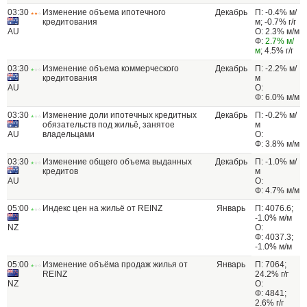
03:30
Изменение объема ипотечного
Декабрь
П: -0.4% м/
кредитования
м; -0.7% г/г
AU
О: 2.3% м/м
Ф:
2.7% м/
м
; 4.5% г/г
03:30
Изменение объема коммерческого
Декабрь
П: -2.2% м/
кредитования
м
AU
О:
Ф: 6.0% м/м
03:30
Изменение доли ипотечных кредитных
Декабрь
П: -0.2% м/
обязательств под жильё, занятое
м
AU
владельцами
О:
Ф: 3.8% м/м
03:30
Изменение общего объема выданных
Декабрь
П: -1.0% м/
кредитов
м
AU
О:
Ф: 4.7% м/м
05:00
Индекс цен на жильё от REINZ
Январь
П: 4076.6;
-1.0% м/м
NZ
О:
Ф: 4037.3;
-1.0% м/м
05:00
Изменение объёма продаж жилья от
Январь
П: 7064;
REINZ
24.2% г/г
NZ
О:
Ф: 4841;
2.6% г/г