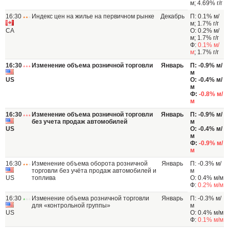
м; 4.69% г/г
16:30
Индекс цен на жилье на первичном рынке
Декабрь
П: 0.1% м/
м; 1.7% г/г
CA
О: 0.2% м/
м; 1.7% г/г
Ф:
0.1% м/
м
; 1.7% г/г
16:30
Изменение объема розничной торговли
Январь
П: -0.9% м/
м
US
О: -0.4% м/
м
Ф:
-0.8% м/
м
16:30
Изменение объема розничной торговли
Январь
П: -0.9% м/
без учета продаж автомобилей
м
US
О: -0.4% м/
м
Ф:
-0.9% м/
м
16:30
Изменение объема оборота розничной
Январь
П: -0.3% м/
торговли без учёта продаж автомобилей и
м
US
топлива
О: 0.4% м/м
Ф:
0.2% м/м
16:30
Изменение объема розничной торговли
Январь
П: -0.3% м/
для «контрольной группы»
м
US
О: 0.4% м/м
Ф:
0.1% м/м