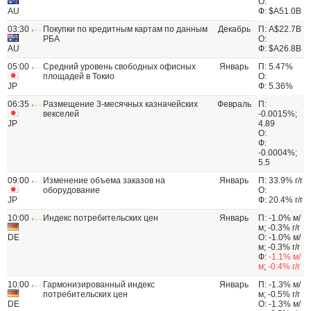
О:
AU
Ф: $A51.0B
03:30
Покупки по кредитным картам по данным
Декабрь
П: A$22.7B
РБА
О:
AU
Ф: $A26.8B
05:00
Средний уровень свободных офисных
Январь
П: 5.47%
площадей в Токио
О:
JP
Ф: 5.36%
06:35
Размещение 3-месячных казначейских
Февраль
П:
векселей
-0.0015%;
JP
4.89
О:
Ф:
-0.0004%;
5.5
09:00
Изменение объема заказов на
Январь
П: 33.9% г/г
оборудование
О:
JP
Ф: 20.4% г/г
10:00
Индекс потребительских цен
Январь
П: -1.0% м/
м; -0.3% г/г
DE
О: -1.0% м/
м; -0.3% г/г
Ф:
-1.1% м/
м
;
-0.4% г/г
10:00
Гармонизированный индекс
Январь
П: -1.3% м/
потребительских цен
м; -0.5% г/г
DE
О: -1.3% м/