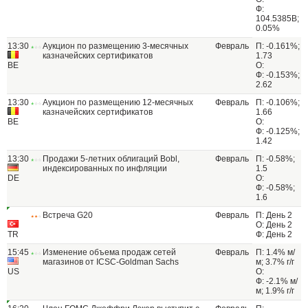
Ф:
104.5385B;
0.05%
13:30
Аукцион по размещению 3-месячных
Февраль
П: -0.161%;
казначейских сертификатов
1.73
BE
О:
Ф: -0.153%;
2.62
13:30
Аукцион по размещению 12-месячных
Февраль
П: -0.106%;
казначейских сертификатов
1.66
BE
О:
Ф: -0.125%;
1.42
13:30
Продажи 5-летних облигаций Bobl,
Февраль
П: -0.58%;
индексированных по инфляции
1.5
DE
О:
Ф: -0.58%;
1.6
Встреча G20
Февраль
П: День 2
О: День 2
TR
Ф: День 2
15:45
Изменение объема продаж сетей
Февраль
П: 1.4% м/
магазинов от ICSC-Goldman Sachs
м; 3.7% г/г
US
О:
Ф: -2.1% м/
м; 1.9% г/г