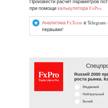
Произвести расчет параметров по
при помощи
калькулятора FxPro
.
Аналитика FxTeam
в Telegram 
первыми!
Спецпро
Russell 2000 п
роста рынка. К
Медвежий
Нейтральный
Бычий