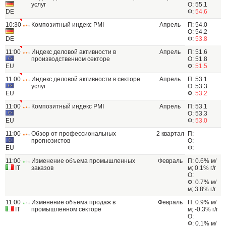
услуг
О: 55.1
DE
Ф:
54.6
10:30
Композитный индекс PMI
Апрель
П: 54.0
О: 54.2
DE
Ф:
53.8
11:00
Индекс деловой активности в
Апрель
П: 51.6
производственном секторе
О: 51.8
EU
Ф:
51.5
11:00
Индекс деловой активности в секторе
Апрель
П: 53.1
услуг
О: 53.3
EU
Ф:
53.2
11:00
Композитный индекс PMI
Апрель
П: 53.1
О: 53.3
EU
Ф:
53.0
11:00
Обзор от профессиональных
2 квартал
П:
прогнозистов
О:
EU
Ф:
11:00
Изменение объема промышленных
Февраль
П: 0.6% м/
IT
заказов
м; 0.1% г/г
О:
Ф: 0.7% м/
м; 3.8% г/г
11:00
Изменение объема продаж в
Февраль
П: 0.9% м/
IT
промышленном секторе
м; -0.3% г/г
О:
Ф: 0.1% м/