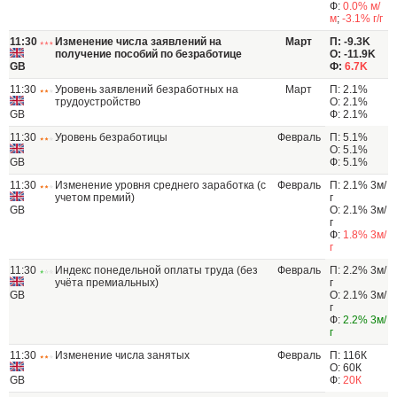
Ф:
0.0% м/
м
;
-3.1% г/г
11:30
Изменение числа заявлений на
Март
П: -9.3K
получение пособий по безработице
О: -11.9K
GB
Ф:
6.7K
11:30
Уровень заявлений безработных на
Март
П: 2.1%
трудоустройство
О: 2.1%
GB
Ф: 2.1%
11:30
Уровень безработицы
Февраль
П: 5.1%
О: 5.1%
GB
Ф: 5.1%
11:30
Изменение уровня среднего заработка (с
Февраль
П: 2.1% 3м/
учетом премий)
г
GB
О: 2.1% 3м/
г
Ф:
1.8% 3м/
г
11:30
Индекс понедельной оплаты труда (без
Февраль
П: 2.2% 3м/
учёта премиальных)
г
GB
О: 2.1% 3м/
г
Ф:
2.2% 3м/
г
11:30
Изменение числа занятых
Февраль
П: 116К
О: 60К
GB
Ф:
20К