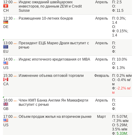
12:00
Индекс ожиданий швейцарских
Апрель
П: 2.5
инвесторов, по данным ZEW и Credit
О:
CH
Suisse
Ф: 11.5
12:30
Размещение 10-летних бондов
Апрель
П: 0.3%;
1.4
DE
О:
Ф: 0.15%;
1.4
13:00
Президент ЕЦБ Марио Драги выступит с
Апрель
П:
речью
О:
EU
Ф:
14:00
Индекс ипотечного кредитования от МВА
Апрель
П: 10.0%
О:
US
Ф: 1.3%
15:30
Изменение объема оптовой торговли
Февраль
П: 0.2% м/м
О: -0.4% м/
CA
м
Ф:
-2.2% м/
м
16:00
Член КМП Банка Англии Ян Маккаферти
Апрель
П:
выступит с речью
О:
GB
Ф:
17:00
Объем продаж жилья на вторичном рынке
Март
П: 5.07M;
-7.3% м/м
US
О: 5.29M;
3.5% м/м
Ф:
5.33M
;