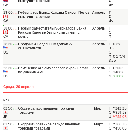
выступит с речью
О:
GB
Ф:
18:00
Губернатор Банка Канады Стивен Полоз
Апрель
П:
выступит с речью
О:
CA
Ф:
18:00
Первый заместитель губернатора Банка
Апрель
П:
Канады Каролин Уилкинс выступит с
О:
CA
речью
Ф:
18:30
Продажи 4-недельных долговых
Апрель
П: 0.2%;
обязательств
3.6
US
О:
Ф: 0.175%;
3.55
23:30
Изменение объёма запасов сырой нефти,
Апрель
П: 6200К
по данным API
О: 2400К
US
Ф:
3100К
Среда, 20 апреля
МСК
02:50
Общее сальдо внешней торговли
Март
П: ¥242.2В
товарами
О: ¥819.1В
JP
Ф:
¥755.0В
02:50
Скорректированное сальдо внешней
Март
П: ¥166.1В
торговли товарами
О: ¥450.0В