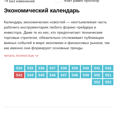
Факт равен прогнозу
→
Без изменений
Экономический календарь
Календарь экономических новостей — неотъемлемая часть
рабочего инструментария любого форекс-трейдера и
инвестора. Даже те из них, кто предпочитает технические
торговые стратегии, обязательно отслеживает публикации
важных событий в мире экономики и финансовых рынков, так
как именно они формируют основные тренды.
читать полностью
534
535
536
537
538
539
540
541
542
543
544
545
546
547
548
549
550
551
552
553