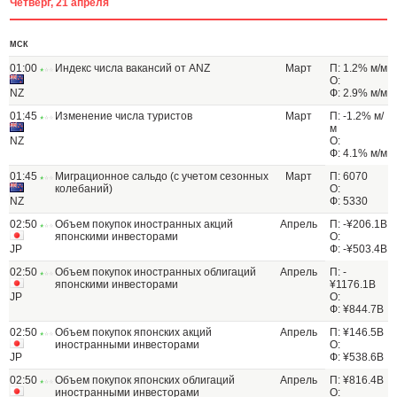
Четверг, 21 апреля
МСК
01:00
Индекс числа вакансий от ANZ
Март
П: 1.2% м/м
О:
NZ
Ф: 2.9% м/м
01:45
Изменение числа туристов
Март
П: -1.2% м/
м
NZ
О:
Ф: 4.1% м/м
01:45
Миграционное сальдо (с учетом сезонных
Март
П: 6070
колебаний)
О:
NZ
Ф: 5330
02:50
Объем покупок иностранных акций
Апрель
П: -¥206.1B
японскими инвесторами
О:
JP
Ф: -¥503.4B
02:50
Объем покупок иностранных облигаций
Апрель
П: -
японскими инвесторами
¥1176.1B
JP
О:
Ф: ¥844.7B
02:50
Объем покупок японских акций
Апрель
П: ¥146.5B
иностранными инвесторами
О:
JP
Ф: ¥538.6B
02:50
Объем покупок японских облигаций
Апрель
П: ¥816.4B
иностранными инвесторами
О: