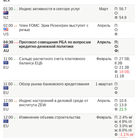
МСК
01:30
Индекс активности в секторе услуг
Март
П: 56.7
О:
NZ
Ф: 54.8
02:00
Член FOMC Эрик Розенгрен выступит с
Апрель
П:
речью
О:
US
Ф:
04:30
Протокол совещания РБА по вопросам
Апрель
П:
кредитно-денежной политики
О:
AU
Ф:
11:00
Сальдо расчетного счета платежного
Февраль
П: 27.5B;
баланса ЕЦБ
8.3B
EU
О: 21.3B
Ф:
19.0B
;
11.1B
11:00
Обзор рынка банковского кредитования
1 квартал
П:
О:
EU
Ф:
12:00
Индекс настроений в деловой среде от
Апрель
П: 10.6
института ZEW
О: 13.9
EU
Ф:
21.5
12:00
Изменение объема строительства
Февраль
П: 2.4% м/
м; 4.9% г/г
EU
О: 3.0% м/
м; 8.0% г/г
Ф:
-1.1% м/