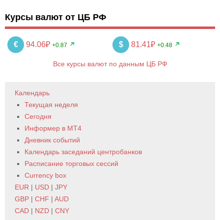
Курсы валют от ЦБ РФ
€
94.06₽
$
81.41₽
+0.87
+0.48
Все курсы валют по данным ЦБ РФ
Календарь
Текущая неделя
Сегодня
Информер в MT4
Дневник событий
Календарь заседаний центробанков
Расписание торговых сессий
Currency box
EUR
|
USD
|
JPY
GBP
|
CHF
|
AUD
CAD
|
NZD
|
CNY