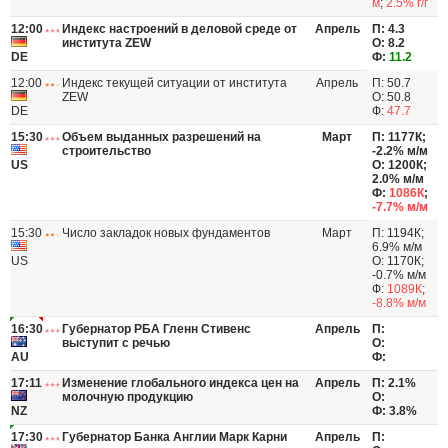
м
;
2.5% г/г
12:00
Индекс настроений в деловой среде от
Апрель
П: 4.3
института ZEW
О: 8.2
DE
Ф:
11.2
12:00
Индекс текущей ситуации от института
Апрель
П: 50.7
ZEW
О: 50.8
DE
Ф:
47.7
15:30
Объем выданных разрешений на
Март
П: 1177К;
строительство
-2.2% м/м
US
О: 1200К;
2.0% м/м
Ф:
1086К
;
-7.7% м/м
15:30
Число закладок новых фундаментов
Март
П: 1194К;
6.9% м/м
US
О: 1170К;
-0.7% м/м
Ф:
1089К
;
-8.8% м/м
16:30
Губернатор РБА Гленн Стивенс
Апрель
П:
выступит с речью
О:
AU
Ф:
17:11
Изменение глобального индекса цен на
Апрель
П: 2.1%
молочную продукцию
О:
NZ
Ф: 3.8%
17:30
Губернатор Банка Англии Марк Карни
Апрель
П: