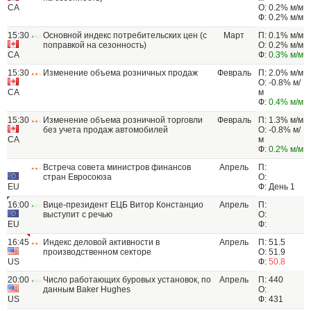
CA
О: 0.2% м/м
Ф: 0.2% м/м
15:30
Основной индекс потребительских цен (с
Март
П: 0.1% м/м
поправкой на сезонность)
О: 0.2% м/м
CA
Ф:
0.3% м/м
15:30
Изменение объема розничных продаж
Февраль
П: 2.0% м/м
О: -0.8% м/
CA
м
Ф:
0.4% м/м
15:30
Изменение объема розничной торговли
Февраль
П: 1.3% м/м
без учета продаж автомобилей
О: -0.8% м/
CA
м
Ф:
0.2% м/м
Встреча совета министров финансов
Апрель
П:
стран Евросоюза
О:
EU
Ф: День 1
16:00
Вице-президент ЕЦБ Витор Констанцио
Апрель
П:
выступит с речью
О:
EU
Ф:
16:45
Индекс деловой активности в
Апрель
П: 51.5
производственном секторе
О: 51.9
US
Ф:
50.8
20:00
Число работающих буровых установок, по
Апрель
П: 440
данным Baker Hughes
О:
US
Ф: 431