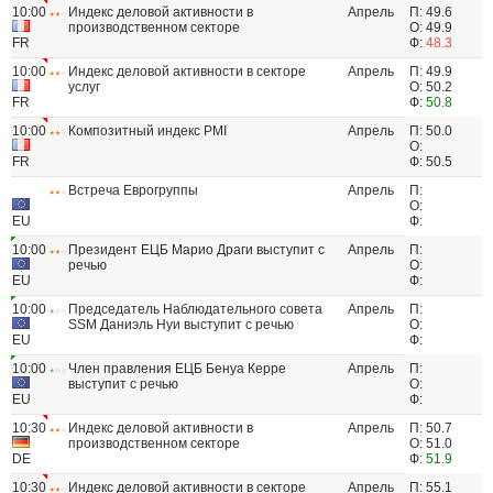
10:00
Индекс деловой активности в
Апрель
П: 49.6
производственном секторе
О: 49.9
FR
Ф:
48.3
10:00
Индекс деловой активности в секторе
Апрель
П: 49.9
услуг
О: 50.2
FR
Ф:
50.8
10:00
Композитный индекс PMI
Апрель
П: 50.0
О:
FR
Ф: 50.5
Встреча Еврогруппы
Апрель
П:
О:
EU
Ф:
10:00
Президент ЕЦБ Марио Драги выступит с
Апрель
П:
речью
О:
EU
Ф:
10:00
Председатель Наблюдательного совета
Апрель
П:
SSM Даниэль Нуи выступит с речью
О:
EU
Ф:
10:00
Член правления ЕЦБ Бенуа Керре
Апрель
П:
выступит с речью
О:
EU
Ф:
10:30
Индекс деловой активности в
Апрель
П: 50.7
производственном секторе
О: 51.0
DE
Ф:
51.9
10:30
Индекс деловой активности в секторе
Апрель
П: 55.1