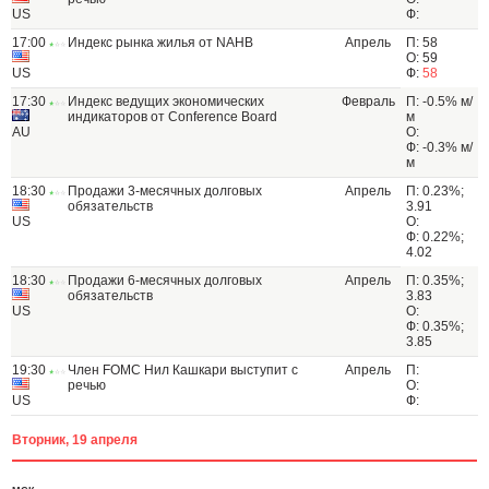
US
Ф:
17:00
Индекс рынка жилья от NAHB
Апрель
П: 58
О: 59
US
Ф:
58
17:30
Индекс ведущих экономических
Февраль
П: -0.5% м/
индикаторов от Conference Board
м
AU
О:
Ф: -0.3% м/
м
18:30
Продажи 3-месячных долговых
Апрель
П: 0.23%;
обязательств
3.91
US
О:
Ф: 0.22%;
4.02
18:30
Продажи 6-месячных долговых
Апрель
П: 0.35%;
обязательств
3.83
US
О:
Ф: 0.35%;
3.85
19:30
Член FOMC Нил Кашкари выступит с
Апрель
П:
речью
О:
US
Ф:
Вторник, 19 апреля