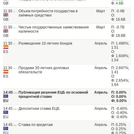
GB
Ф:
4.8В
11:30
Объем потребности государства в
Март
П: -0.4В
заёмных средствах
О:
GB
Ф: 16.6В
11:30
Чистые государственные заимствования
Март
П: -0.7В
наличности
О:
GB
Ф: 18.8В
11:30
Размещение 10-летних бондов
Апрель
П: 1.496%;
1.51
ES
О:
Ф: 1.608%;
1.54
11:30
Продажи 30-летних долговых
Апрель
П: 2.697%;
обязательств
1.41
ES
О:
Ф: 2.654%;
1.64
14:45
Публикация решения ЕЦБ по основной
Апрель
П: 0.00%
процентной ставке
О: 0.00%
EU
Ф: 0.00%
14:45
Депозитная ставка ЕЦБ
Апрель
П: -0.40%
О: -0.40%
EU
Ф: -0.40%
14:45
Ставка по кредитам
Апрель
П: 0.25%
О: 0.25%
EU
Ф: 0.25%