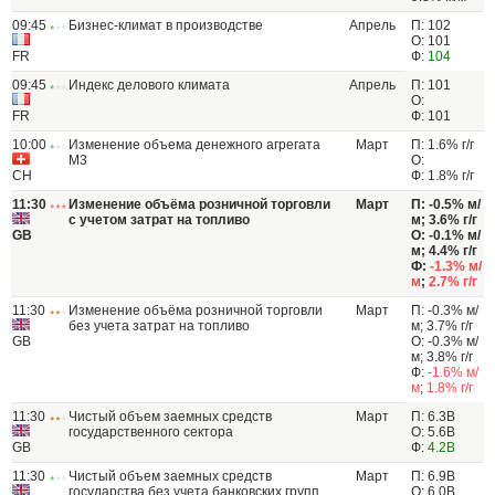
09:45
Бизнес-климат в производстве
Апрель
П: 102
О: 101
FR
Ф:
104
09:45
Индекс делового климата
Апрель
П: 101
О:
FR
Ф: 101
10:00
Изменение объема денежного агрегата
Март
П: 1.6% г/г
M3
О:
CH
Ф: 1.8% г/г
11:30
Изменение объёма розничной торговли
Март
П: -0.5% м/
с учетом затрат на топливо
м; 3.6% г/г
GB
О: -0.1% м/
м; 4.4% г/г
Ф:
-1.3% м/
м
;
2.7% г/г
11:30
Изменение объёма розничной торговли
Март
П: -0.3% м/
без учета затрат на топливо
м; 3.7% г/г
GB
О: -0.3% м/
м; 3.8% г/г
Ф:
-1.6% м/
м
;
1.8% г/г
11:30
Чистый объем заемных средств
Март
П: 6.3B
государственного сектора
О: 5.6B
GB
Ф:
4.2B
11:30
Чистый объем заемных средств
Март
П: 6.9В
государства без учета банковских групп
О: 6.0В