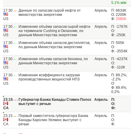
5.1% м/м
17:30
Данные по запасам сырой нефти от
Апрель
П: 6634К
министерства энергетики
О: 2200К
US
Ф:
2080К
17:30
Изменение объёма запасов сырой нефти
Апрель
П: -1767К
на терминале Cushing в Оклахоме, по
О:
US
данным Министерства энергетики
Ф: -250К
17:30
Изменение объема запасов дистиллятов,
Апрель
П: 505К
по данным Министерства энергетики
О:
US
Ф: -3554К
17:30
Изменение объема запасов бензина, по
Апрель
П: -4237К
данным Министерства энергетики
О:
US
Ф: -110К
17:30
Изменение коэффициента загрузки
Апрель
П: 89.2%;
производственных мощностей НПЗ
-2.2%
US
О:
Ф: 89.4%;
0.2%
23:15
Губернатор Банка Канады Стивен Полоз
Апрель
П:
выступит с речью
О:
CA
Ф:
23:15
Первый заместитель губернатора Банка
Апрель
П:
Канады Каролин Уилкинс выступит с
О:
CA
речью
Ф: