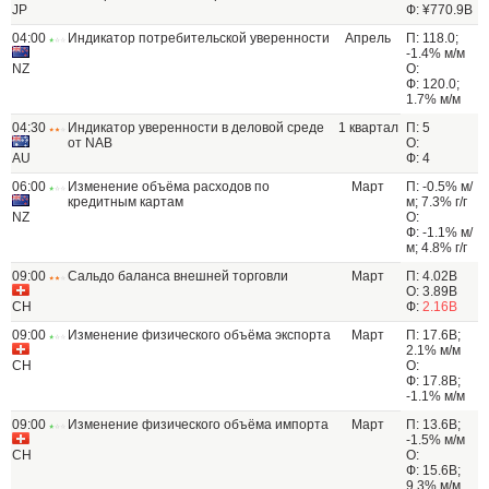
JP
Ф: ¥770.9B
04:00
Индикатор потребительской уверенности
Апрель
П: 118.0;
-1.4% м/м
NZ
О:
Ф: 120.0;
1.7% м/м
04:30
Индикатор уверенности в деловой среде
1 квартал
П: 5
от NAB
О:
AU
Ф: 4
06:00
Изменение объёма расходов по
Март
П: -0.5% м/
кредитным картам
м; 7.3% г/г
NZ
О:
Ф: -1.1% м/
м; 4.8% г/г
09:00
Сальдо баланса внешней торговли
Март
П: 4.02B
О: 3.89B
CH
Ф:
2.16B
09:00
Изменение физического объёма экспорта
Март
П: 17.6B;
2.1% м/м
CH
О:
Ф: 17.8B;
-1.1% м/м
09:00
Изменение физического объёма импорта
Март
П: 13.6B;
-1.5% м/м
CH
О:
Ф: 15.6B;
9.3% м/м