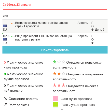
Суббота, 23 апреля
МСК
Встреча совета министров финансов
Апрель
П:
стран Евросоюза
О:
EU
Ф: День 2
10:00
Вице-президент ЕЦБ Витор Констанцио
Апрель
П:
выступит с речью
О:
EU
Ф:
Начать торговать
Фактическое значение
Ожидается невысокая
хуже прогноза
волатильность
Фактическое значение
Ожидается умеренная
лучше прогноза
волатильность
Фактическое значение
Ожидается высокая
нейтрально
волатильность
↘
Снижение валюты
Факт хуже прогноза
↗
Факт лучше прогноза
Рост валюты