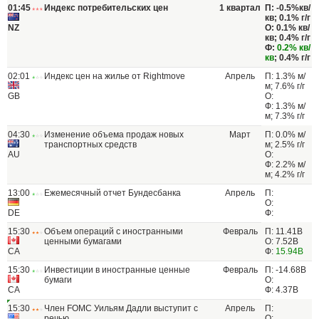
01:45
Индекс потребительских цен
1 квартал
П: -0.5%кв/
кв; 0.1% г/г
NZ
О: 0.1% кв/
кв; 0.4% г/г
Ф:
0.2% кв/
кв
; 0.4% г/г
02:01
Индекс цен на жилье от Rightmove
Апрель
П: 1.3% м/
м; 7.6% г/г
GB
О:
Ф: 1.3% м/
м; 7.3% г/г
04:30
Изменение объема продаж новых
Март
П: 0.0% м/
транспортных средств
м; 2.5% г/г
AU
О:
Ф: 2.2% м/
м; 4.2% г/г
13:00
Ежемесячный отчет Бундесбанка
Апрель
П:
О:
DE
Ф:
15:30
Объем операций с иностранными
Февраль
П: 11.41B
ценными бумагами
О: 7.52B
CA
Ф:
15.94B
15:30
Инвестиции в иностранные ценные
Февраль
П: -14.68B
бумаги
О:
CA
Ф: 4.37B
15:30
Член FOMC Уильям Дадли выступит с
Апрель
П:
речью
О: