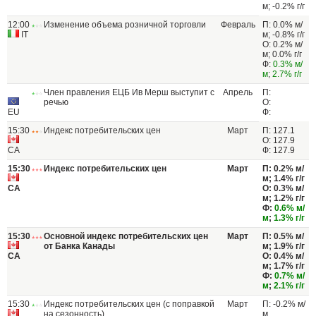
м; -0.2% г/г
12:00
Изменение объема розничной торговли
Февраль
П: 0.0% м/
IT
м; -0.8% г/г
О: 0.2% м/
м; 0.0% г/г
Ф:
0.3% м/
м
;
2.7% г/г
Член правления ЕЦБ Ив Мерш выступит с
Апрель
П:
речью
О:
EU
Ф:
15:30
Индекс потребительских цен
Март
П: 127.1
О: 127.9
CA
Ф: 127.9
15:30
Индекс потребительских цен
Март
П: 0.2% м/
м; 1.4% г/г
CA
О: 0.3% м/
м; 1.2% г/г
Ф:
0.6% м/
м
;
1.3% г/г
15:30
Основной индекс потребительских цен
Март
П: 0.5% м/
от Банка Канады
м; 1.9% г/г
CA
О: 0.4% м/
м; 1.7% г/г
Ф:
0.7% м/
м
;
2.1% г/г
15:30
Индекс потребительских цен (с поправкой
Март
П: -0.2% м/
на сезонность)
м