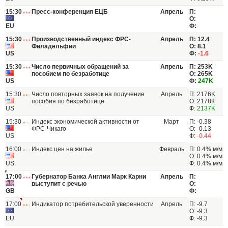
15:30
Пресс-конференция ЕЦБ
Апрель
П:
О:
EU
Ф:
15:30
Производственный индекс ФРС-
Апрель
П: 12.4
Филадельфии
О: 8.1
US
Ф:
-1.6
15:30
Число первичных обращений за
Апрель
П: 253K
пособием по безработице
О: 265K
US
Ф:
247K
15:30
Число повторных заявок на получение
Апрель
П: 2176K
пособия по безработице
О: 2178К
US
Ф:
2137K
15:30
Индекс экономической активности от
Март
П: -0.38
ФРС-Чикаго
О: -0.13
US
Ф:
-0.44
16:00
Индекс цен на жилье
Февраль
П: 0.4% м/м
О: 0.4% м/м
US
Ф: 0.4% м/м
17:00
Губернатор Банка Англии Марк Карни
Апрель
П:
выступит с речью
О:
GB
Ф:
17:00
Индикатор потребительской уверенности
Апрель
П: -9.7
О: -9.3
EU
Ф: -9.3