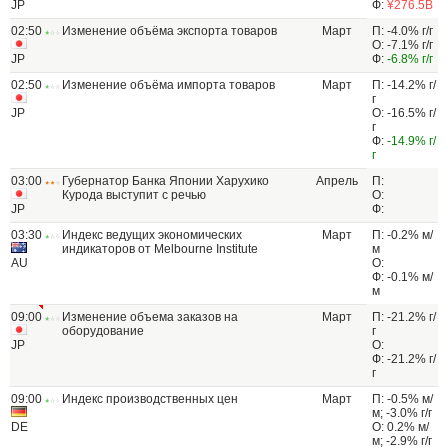
JP
Ф:
¥276.5В
02:50
Изменение объёма экспорта товаров
Март
П: -4.0% г/г
О: -7.1% г/г
JP
Ф:
-6.8% г/г
02:50
Изменение объёма импорта товаров
Март
П: -14.2% г/
г
JP
О: -16.5% г/
г
Ф:
-14.9% г/
г
03:00
Губернатор Банка Японии Харухико
Апрель
П:
Курода выступит с речью
О:
JP
Ф:
03:30
Индекс ведущих экономических
Март
П: -0.2% м/
индикаторов от Melbourne Institute
м
AU
О:
Ф: -0.1% м/
м
09:00
Изменение объема заказов на
Март
П: -21.2% г/
оборудование
г
JP
О:
Ф: -21.2% г/
г
09:00
Индекс производственных цен
Март
П: -0.5% м/
м; -3.0% г/г
DE
О: 0.2% м/
м; -2.9% г/г