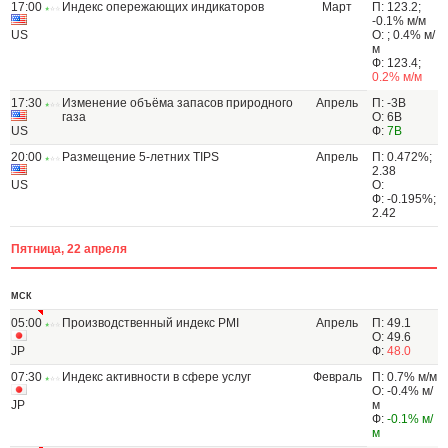
17:00
Индекс опережающих индикаторов
Март
П: 123.2;
-0.1% м/м
US
О: ; 0.4% м/
м
Ф: 123.4;
0.2% м/м
17:30
Изменение объёма запасов природного
Апрель
П: -3B
газа
О: 6B
US
Ф:
7B
20:00
Размещение 5-летних TIPS
Апрель
П: 0.472%;
2.38
US
О:
Ф: -0.195%;
2.42
Пятница, 22 апреля
МСК
05:00
Производственный индекс PMI
Апрель
П: 49.1
О: 49.6
JP
Ф:
48.0
07:30
Индекс активности в сфере услуг
Февраль
П: 0.7% м/м
О: -0.4% м/
JP
м
Ф:
-0.1% м/
м