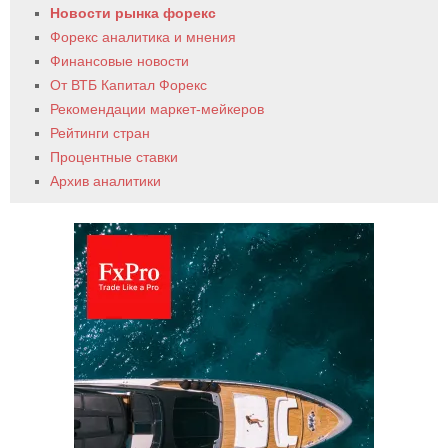
Новости рынка форекс
Форекс аналитика и мнения
Финансовые новости
От ВТБ Капитал Форекс
Рекомендации маркет-мейкеров
Рейтинги стран
Процентные ставки
Архив аналитики