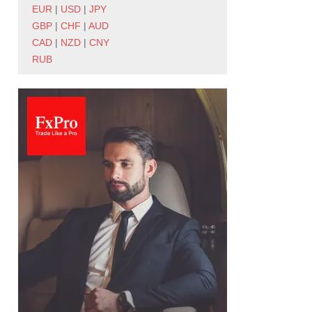
EUR
|
USD
|
JPY
GBP
|
CHF
|
AUD
CAD
|
NZD
|
CNY
RUB