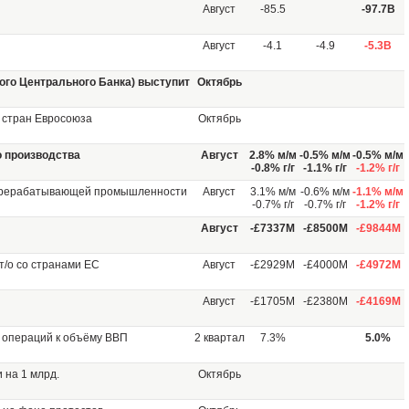
Август
-85.5
-97.7B
Август
-4.1
-4.9
-5.3B
ого Центрального Банка) выступит
Октябрь
 стран Евросоюза
Октябрь
 производства
Август
2.8% м/м
-0.5% м/м
-0.5% м/м
-0.8% г/г
-1.1% г/г
-1.2% г/г
ерерабатывающей промышленности
Август
3.1% м/м
-0.6% м/м
-1.1% м/м
-0.7% г/г
-0.7% г/г
-1.2% г/г
Август
-£7337М
-£8500М
-£9844М
т/о со странами ЕС
Август
-£2929М
-£4000М
-£4972М
Август
-£1705М
-£2380М
-£4169М
 операций к объёму ВВП
2 квартал
7.3%
5.0%
 на 1 млрд.
Октябрь