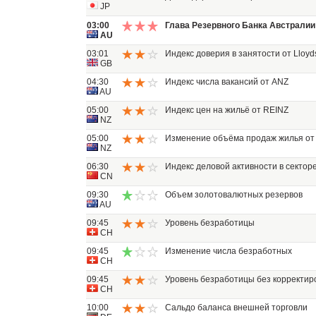
JP
03:00
Глава Резервного Банка Австралии
AU
03:01
Индекс доверия в занятости от Lloyd
GB
04:30
Индекс числа вакансий от ANZ
AU
05:00
Индекс цен на жильё от REINZ
NZ
05:00
Изменение объёма продаж жилья от
NZ
06:30
Индекс деловой активности в сектор
CN
09:30
Объем золотовалютных резервов
AU
09:45
Уровень безработицы
CH
09:45
Изменение числа безработных
CH
09:45
Уровень безработицы без корректиро
CH
10:00
Сальдо баланса внешней торговли