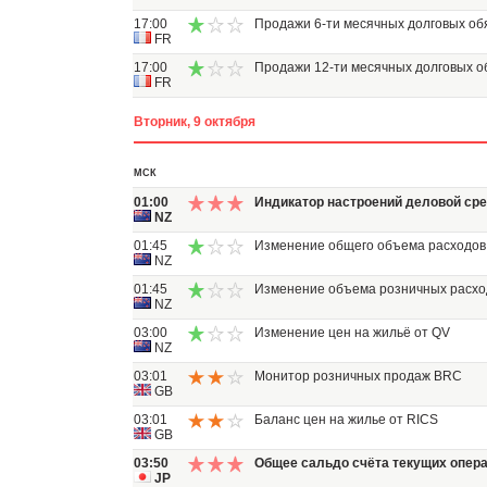
17:00
Продажи 6-ти месячных долговых об
FR
17:00
Продажи 12-ти месячных долговых о
FR
Вторник, 9 октября
МСК
01:00
Индикатор настроений деловой сре
NZ
01:45
Изменение общего объема расходов
NZ
01:45
Изменение объема розничных расхо
NZ
03:00
Изменение цен на жильё от QV
NZ
03:01
Монитор розничных продаж BRC
GB
03:01
Баланс цен на жилье от RICS
GB
03:50
Общее сальдо счёта текущих опер
JP