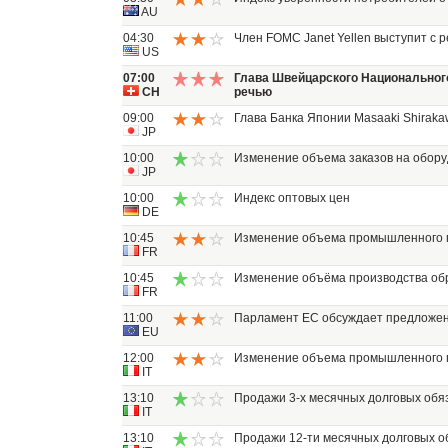
AU
04:30
Член FOMC Janet Yellen выступит с 
US
07:00
Глава Швейцарского Национального
CH
речью
09:00
Глава Банка Японии Masaaki Shiraka
JP
10:00
Изменение объема заказов на обор
JP
10:00
Индекс оптовых цен
DE
10:45
Изменение объема промышленного 
FR
10:45
Изменение объёма производства о
FR
11:00
Парламент ЕС обсуждает предложен
EU
12:00
Изменение объема промышленного 
IT
13:10
Продажи 3-х месячных долговых обя
IT
13:10
Продажи 12-ти месячных долговых о