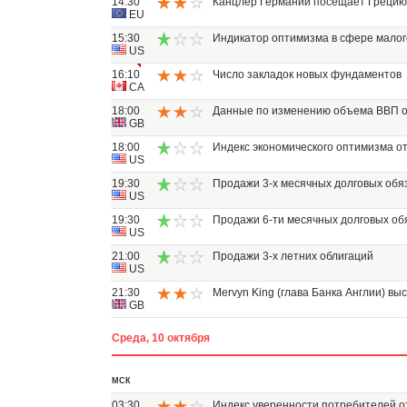
14:30
Канцлер Германии посещает Грецию
EU
15:30
Индикатор оптимизма в сфере малог
US
16:10
Число закладок новых фундаментов
CA
18:00
Данные по изменению объема ВВП 
GB
18:00
Индекс экономического оптимизма от
US
19:30
Продажи 3-х месячных долговых обя
US
19:30
Продажи 6-ти месячных долговых об
US
21:00
Продажи 3-х летних облигаций
US
21:30
Mervyn King (глава Банка Англии) вы
GB
Среда, 10 октября
МСК
03:30
Индекс уверенности потребителей о