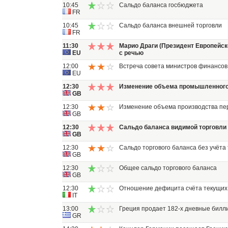
10:45
Сальдо баланса госбюджета
FR
10:45
Сальдо баланса внешней торговли
FR
11:30
Марио Драги (Президент Европейск
EU
с речью
12:00
Встреча совета министров финансов
EU
12:30
Изменение объема промышленного
GB
12:30
Изменение объема производства п
GB
12:30
Сальдо баланса видимой торговли
GB
12:30
Сальдо торгового баланса без учёта 
GB
12:30
Общее сальдо торгового баланса
GB
12:30
Отношение дефицита счёта текущих
IT
13:00
Греция продает 182-х дневные билли
GR