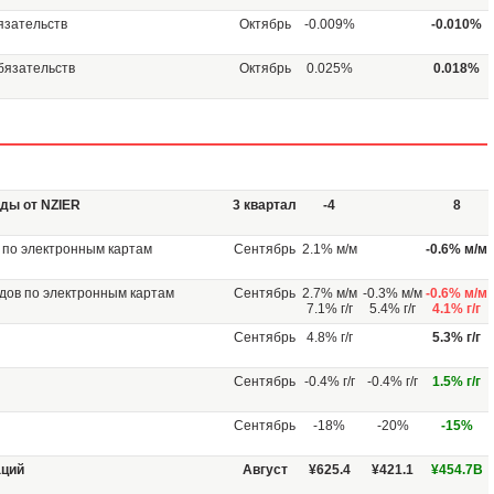
язательств
Октябрь
-0.009%
-0.010%
бязательств
Октябрь
0.025%
0.018%
ды от NZIER
3 квартал
-4
8
 по электронным картам
Сентябрь
2.1% м/м
-0.6% м/м
дов по электронным картам
Сентябрь
2.7% м/м
-0.3% м/м
-0.6% м/м
7.1% г/г
5.4% г/г
4.1% г/г
Сентябрь
4.8% г/г
5.3% г/г
Сентябрь
-0.4% г/г
-0.4% г/г
1.5% г/г
Сентябрь
-18%
-20%
-15%
аций
Август
¥625.4
¥421.1
¥454.7B