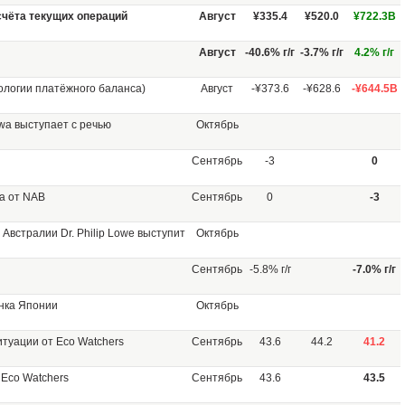
счёта текущих операций
Август
¥335.4
¥520.0
¥722.3B
Август
-40.6% г/г
-3.7% г/г
4.2% г/г
ологии платёжного баланса)
Август
-¥373.6
-¥628.6
-¥644.5B
wa выступает с речью
Октябрь
Сентябрь
-3
0
а от NAB
Сентябрь
0
-3
Австралии Dr. Philip Lowe выступит
Октябрь
Сентябрь
-5.8% г/г
-7.0% г/г
нка Японии
Октябрь
туации от Eco Watchers
Сентябрь
43.6
44.2
41.2
 Eco Watchers
Сентябрь
43.6
43.5