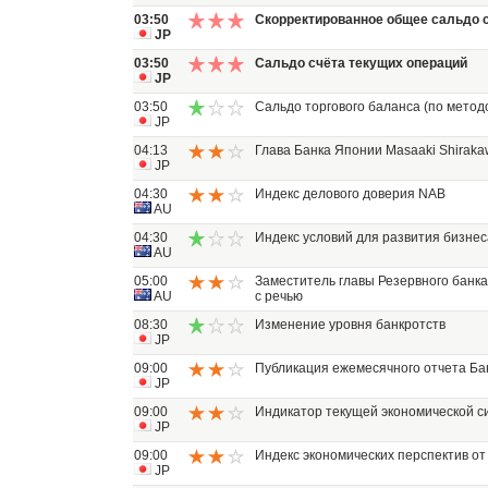
03:50
Скорректированное общее сальдо 
JP
03:50
Сальдо счёта текущих операций
JP
03:50
Сальдо торгового баланса (по метод
JP
04:13
Глава Банка Японии Masaaki Shiraka
JP
04:30
Индекс делового доверия NAB
AU
04:30
Индекс условий для развития бизнес
AU
05:00
Заместитель главы Резервного банка 
AU
с речью
08:30
Изменение уровня банкротств
JP
09:00
Публикация ежемесячного отчета Ба
JP
09:00
Индикатор текущей экономической си
JP
09:00
Индекс экономических перспектив от
JP