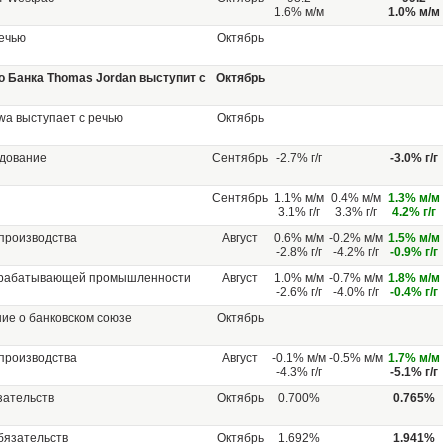
1.6% м/м
1.0% м/м
речью
Октябрь
 Банка Thomas Jordan выступит с
Октябрь
wa выступает с речью
Октябрь
удование
Сентябрь
-2.7% г/г
-3.0% г/г
Сентябрь
1.1% м/м
0.4% м/м
1.3% м/м
3.1% г/г
3.3% г/г
4.2% г/г
производства
Август
0.6% м/м
-0.2% м/м
1.5% м/м
-2.8% г/г
-4.2% г/г
-0.9% г/г
брабатывающей промышленности
Август
1.0% м/м
-0.7% м/м
1.8% м/м
-2.6% г/г
-4.0% г/г
-0.4% г/г
ие о банковском союзе
Октябрь
производства
Август
-0.1% м/м
-0.5% м/м
1.7% м/м
-4.3% г/г
-5.1% г/г
зательств
Октябрь
0.700%
0.765%
бязательств
Октябрь
1.692%
1.941%