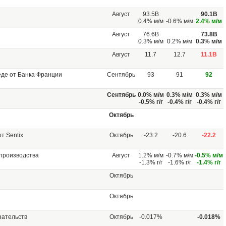
Август
93.5B
90.1B
0.4% м/м
-0.6% м/м
2.4% м/м
Август
76.6B
73.8B
0.3% м/м
0.2% м/м
0.3% м/м
Август
11.7
12.7
11.1B
еде от Банка Франции
Сентябрь
93
91
92
Сентябрь
0.0% м/м
0.3% м/м
0.3% м/м
-0.5% г/г
-0.4% г/г
-0.4% г/г
Октябрь
т Sentix
Октябрь
-23.2
-20.6
-22.2
производства
Август
1.2% м/м
-0.7% м/м
-0.5% м/м
-1.3% г/г
-1.6% г/г
-1.4% г/г
Октябрь
Октябрь
зательств
Октябрь
-0.017%
-0.018%