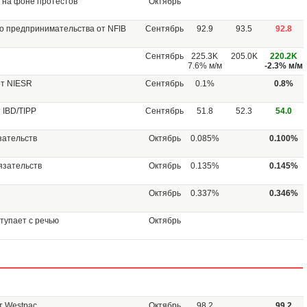
 на фоне протестов
Октябрь
о предпринимательства от NFIB
Сентябрь
92.9
93.5
92.8
Сентябрь
225.3K
205.0K
220.2K
7.6% м/м
-2.3% м/м
от NIESR
Сентябрь
0.1%
0.8%
 IBD/TIPP
Сентябрь
51.8
52.3
54.0
зательств
Октябрь
0.085%
0.100%
язательств
Октябрь
0.135%
0.145%
Октябрь
0.337%
0.346%
ступает с речью
Октябрь
т Westpac
Октябрь
98.2
99.2