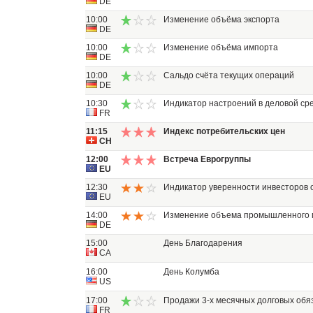
DE
10:00
Изменение объёма экспорта
DE
10:00
Изменение объёма импорта
DE
10:00
Сальдо счёта текущих операций
DE
10:30
Индикатор настроений в деловой ср
FR
11:15
Индекс потребительских цен
CH
12:00
Встреча Еврогруппы
EU
12:30
Индикатор уверенности инвесторов о
EU
14:00
Изменение объема промышленного 
DE
15:00
День Благодарения
CA
16:00
День Колумба
US
17:00
Продажи 3-х месячных долговых обя
FR