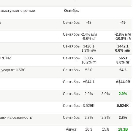
 выступает с речью
Октябрь
s
Сентябрь
-43
-49
Сентябрь
-2.4% м/м
-2.8% м/м
-9.6% г/г
-10.8% г/г
Сентябрь
3420.1
3442.1
1.3% м/м
0.6% м/м
 REINZ
Сентябрь
6035
5653
16.2% г/г
8.0% г/г
е услуг от HSBC
Сентябрь
52.0
54.3
Сентябрь
A$44.1
A$44.9B
Сентябрь
2.9%
3.0%
2.9%
Сентябрь
3.529K
0.524K
вки на сезонность
Сентябрь
2.8%
2.8%
2.8%
Август
16.3
15.8
18.3B