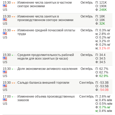
15:30
Изменение числа занятых в частном
Октябрь
П: 121K
секторе экономики
О: 190К
US
Ф:
246K
15:30
Изменение числа занятых в
Октябрь
П: 18K
производственном секторе экономики
О: 18K
US
Ф:
32K
15:30
Изменение средней почасовой оплаты
Октябрь
П: 0.3% м/
труда
м; 2.8% г/г
US
О: 0.2% м/
м; 3.2% г/г
Ф: 0.2% м/
м;
3.1% г/г
15:30
Средняя продолжительность рабочей
Октябрь
П: 34.4
недели для всех занятых (в часах)
О: 34.5
US
Ф: 34.5
15:30
Доля экономически активного населения
Октябрь
П: 62.7%
О: 62.7%
US
Ф:
62.9%
15:30
Сальдо баланса внешней торговли
Сентябрь
П: -53.3B
О: -53.5B
US
Ф:
-54.0B
17:00
Изменение объема производственных
Сентябрь
П: 2.6% м/
заказов
м; 0.4% м/м
US
О: 0.5% м/м
Ф:
0.7% м/
м
; 0.4% м/м