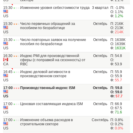
US
секторе
Ф: 2.2%
15:30
Изменение уровня себестоимости труда
3 квартал
П: -1.0%
О: 1.1%
US
Ф:
1.2%
15:30
Число первичных обращений за
Октябрь
П: 216K
пособием по безработице
О: 213K
US
Ф:
214K
15:30
Число повторных заявок на получение
Октябрь
П: 1638K
пособия по безработице
О: 1639К
US
Ф:
1631K
16:30
Индекс PMI для производственной
Октябрь
П: 54.8
сферы (с поправкой на сезонность) от
О:
CA
RBC
Ф: 53.9
16:45
Индекс деловой активности в
Октябрь
П: 55.9
производственном секторе
О: 55.9
US
Ф:
55.7
17:00
Производственный индекс ISM
Октябрь
П: 59.8
О: 59.0
US
Ф:
57.7
17:00
Ценовая составляющая индекса ISM
Октябрь
П: 66.9
О: 67.5
US
Ф:
71.6
17:00
Изменение объема расходов в
Сентябрь
П: 0.8%
строительном секторе
О: 0.2%
US
Ф:
0.0%