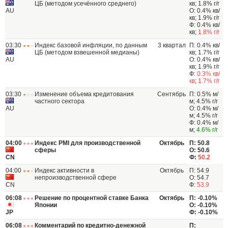
ЦБ (методом усечённого среднего)
кв; 1.8% г/г
AU
О: 0.4% кв/
кв; 1.9% г/г
Ф: 0.4% кв/
кв;
1.8% г/г
03:30
Индекс базовой инфляции, по данным
3 квартал
П: 0.4% кв/
ЦБ (методом взвешенной медианы)
кв; 1.7% г/г
AU
О: 0.4% кв/
кв; 1.9% г/г
Ф:
0.3% кв/
кв
;
1.7% г/г
03:30
Изменение объема кредитования
Сентябрь
П: 0.5% м/
частного сектора
м; 4.5% г/г
AU
О: 0.4% м/
м; 4.5% г/г
Ф: 0.4% м/
м;
4.6% г/г
04:00
Индекс PMI для производственной
Октябрь
П: 50.8
сферы
О: 50.6
CN
Ф:
50.2
04:00
Индекс активности в
Октябрь
П: 54.9
непроизводственной сфере
О: 54.7
CN
Ф:
53.9
06:08
Решение по процентной ставке Банка
Октябрь
П: -0.10%
Японии
О: -0.10%
JP
Ф: -0.10%
06:08
Комментарий по кредитно-денежной
П: