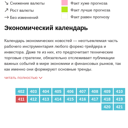
↘
Снижение валюты
Факт хуже прогноза
↗
Факт лучше прогноза
Рост валюты
Факт равен прогнозу
→
Без изменений
Экономический календарь
Календарь экономических новостей — неотъемлемая часть
рабочего инструментария любого форекс-трейдера и
инвестора. Даже те из них, кто предпочитает технические
торговые стратегии, обязательно отслеживает публикации
важных событий в мире экономики и финансовых рынков, так
как именно они формируют основные тренды.
читать полностью
402
403
404
405
406
407
408
409
410
411
412
413
414
415
416
417
418
419
420
421