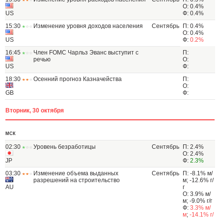
О: 0.4%
US
Ф: 0.4%
15:30
Изменение уровня доходов населения
Сентябрь
П: 0.4%
О: 0.4%
US
Ф:
0.2%
16:45
Член FOMC Чарльз Эванс выступит с
П:
речью
О:
US
Ф:
18:30
Осенний прогноз Казначейства
П:
О:
GB
Ф:
Вторник, 30 октября
МСК
02:30
Уровень безработицы
Сентябрь
П: 2.4%
О: 2.4%
JP
Ф:
2.3%
03:30
Изменение объема выданных
Сентябрь
П: -8.1% м/
разрешений на строительство
м; -12.6% г/
AU
г
О: 3.9% м/
м; -9.0% г/г
Ф:
3.3% м/
м
;
-14.1% г/