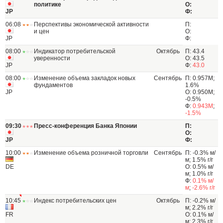
политике
О:
JP
Ф:
06:08
Перспективы экономической активности
П:
и цен
О:
JP
Ф:
08:00
Индикатор потребительской
Октябрь
П: 43.4
уверенности
О: 43.5
JP
Ф:
43.0
08:00
Изменение объема закладок новых
Сентябрь
П: 0.957М;
фундаментов
1.6%
JP
О: 0.950М;
-0.5%
Ф:
0.943М
;
-1.5%
09:30
Пресс-конференция Банка Японии
П:
О:
JP
Ф:
10:00
Изменение объема розничной торговли
Сентябрь
П: -0.3% м/
м; 1.5% г/г
DE
О: 0.5% м/
м; 1.0% г/г
Ф:
0.1% м/
м
;
-2.6% г/г
10:45
Индекс потребительских цен
Октябрь
П: -0.2% м/
м; 2.2% г/г
FR
О: 0.1% м/
м; 2.3% г/г