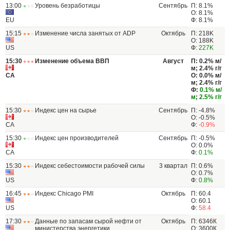
13:00
Уровень безработицы
Сентябрь
П: 8.1%
О: 8.1%
EU
Ф: 8.1%
15:15
Изменение числа занятых от ADP
Октябрь
П: 218K
О: 188K
US
Ф:
227K
15:30
Изменение объема ВВП
Август
П: 0.2% м/
м; 2.4% г/г
CA
О: 0.0% м/
м; 2.4% г/г
Ф:
0.1% м/
м
;
2.5% г/г
15:30
Индекс цен на сырье
Сентябрь
П: -4.8%
О: -0.5%
CA
Ф:
-0.9%
15:30
Индекс цен производителей
Сентябрь
П: -0.5%
О: 0.0%
CA
Ф:
0.1%
15:30
Индекс себестоимости рабочей силы
3 квартал
П: 0.6%
О: 0.7%
US
Ф:
0.8%
16:45
Индекс Chicago PMI
Октябрь
П: 60.4
О: 60.1
US
Ф:
58.4
17:30
Данные по запасам сырой нефти от
Октябрь
П: 6346К
министерства энергетики
О: 3600К