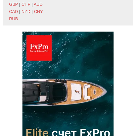
GBP
|
CHF
|
AUD
CAD
|
NZD
|
CNY
RUB