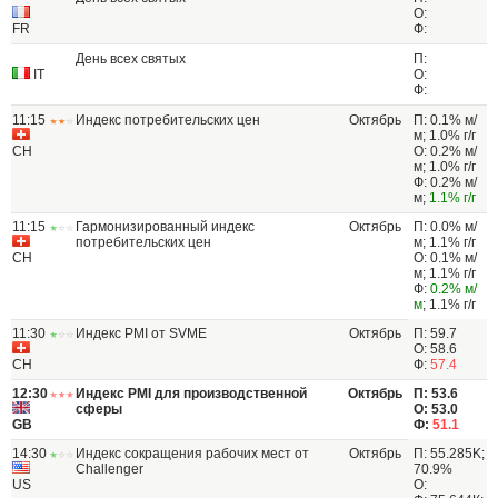
О:
FR
Ф:
День всех святых
П:
IT
О:
Ф:
11:15
Индекс потребительских цен
Октябрь
П: 0.1% м/
м; 1.0% г/г
CH
О: 0.2% м/
м; 1.0% г/г
Ф: 0.2% м/
м;
1.1% г/г
11:15
Гармонизированный индекс
Октябрь
П: 0.0% м/
потребительских цен
м; 1.1% г/г
CH
О: 0.1% м/
м; 1.1% г/г
Ф:
0.2% м/
м
; 1.1% г/г
11:30
Индекс PMI от SVME
Октябрь
П: 59.7
О: 58.6
CH
Ф:
57.4
12:30
Индекс PMI для производственной
Октябрь
П: 53.6
сферы
О: 53.0
GB
Ф:
51.1
14:30
Индекс сокращения рабочих мест от
Октябрь
П: 55.285K;
Challenger
70.9%
US
О: