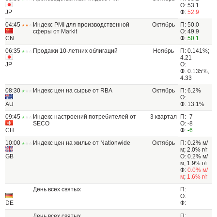
О: 53.1
JP
Ф:
52.9
04:45
Индекс PMI для производственной
Октябрь
П: 50.0
сферы от Markit
О: 49.9
CN
Ф:
50.1
06:35
Продажи 10-летних облигаций
Ноябрь
П: 0.141%;
4.21
JP
О:
Ф: 0.135%;
4.33
08:30
Индекс цен на сырье от RBA
Октябрь
П: 6.2%
О:
AU
Ф: 13.1%
09:45
Индекс настроений потребителей от
3 квартал
П: -7
SECO
О: -8
CH
Ф:
-6
10:00
Индекс цен на жилье от Nationwide
Октябрь
П: 0.2% м/
м; 2.0% г/г
GB
О: 0.2% м/
м; 1.9% г/г
Ф:
0.0% м/
м
;
1.6% г/г
День всех святых
П:
О:
DE
Ф:
День всех святых
П: