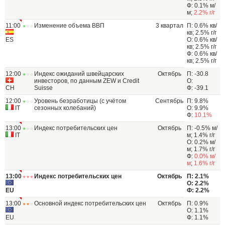
Ф: 0.1% м/
м;
2.2% г/г
11:00
Изменение объема ВВП
3 квартал
П: 0.6% кв/
кв; 2.5% г/г
ES
О: 0.6% кв/
кв; 2.5% г/г
Ф: 0.6% кв/
кв; 2.5% г/г
12:00
Индекс ожиданий швейцарских
Октябрь
П: -30.8
инвесторов, по данным ZEW и Credit
О:
CH
Suisse
Ф: -39.1
12:00
Уровень безработицы (с учётом
Сентябрь
П: 9.8%
IT
сезонных колебаний)
О: 9.9%
Ф:
10.1%
13:00
Индекс потребительских цен
Октябрь
П: -0.5% м/
IT
м; 1.4% г/г
О: 0.2% м/
м; 1.7% г/г
Ф:
0.0% м/
м
;
1.6% г/г
13:00
Индекс потребительских цен
Октябрь
П: 2.1%
О: 2.2%
EU
Ф: 2.2%
13:00
Основной индекс потребительских цен
Октябрь
П: 0.9%
О: 1.1%
EU
Ф: 1.1%