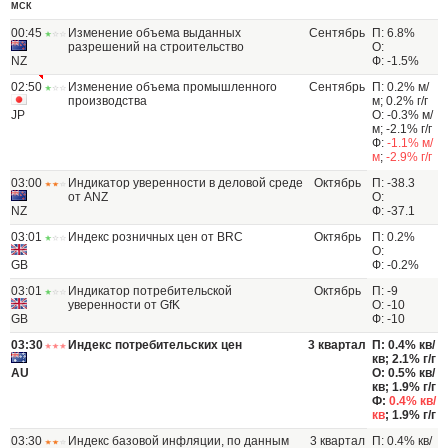
МСК
00:45
Изменение объема выданных
Сентябрь
П: 6.8%
разрешений на строительство
О:
NZ
Ф: -1.5%
02:50
Изменение объема промышленного
Сентябрь
П: 0.2% м/
производства
м; 0.2% г/г
JP
О: -0.3% м/
м; -2.1% г/г
Ф:
-1.1% м/
м
;
-2.9% г/г
03:00
Индикатор уверенности в деловой среде
Октябрь
П: -38.3
от ANZ
О:
NZ
Ф: -37.1
03:01
Индекс розничных цен от BRC
Октябрь
П: 0.2%
О:
GB
Ф: -0.2%
03:01
Индикатор потребительской
Октябрь
П: -9
уверенности от GfK
О: -10
GB
Ф: -10
03:30
Индекс потребительских цен
3 квартал
П: 0.4% кв/
кв; 2.1% г/г
AU
О: 0.5% кв/
кв; 1.9% г/г
Ф:
0.4% кв/
кв
; 1.9% г/г
03:30
Индекс базовой инфляции, по данным
3 квартал
П: 0.4% кв/