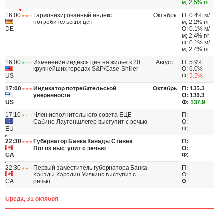
м
;
2.5% г/г
16:00
Гармонизированный индекс
Октябрь
П: 0.4% м/
потребительских цен
м; 2.2% г/г
DE
О: 0.1% м/
м; 2.4% г/г
Ф: 0.1% м/
м; 2.4% г/г
16:00
Изменение индекса цен на жилье в 20
Август
П: 5.9%
крупнейших городах S&P/Case-Shiller
О: 6.0%
US
Ф:
5.5%
17:00
Индикатор потребительской
Октябрь
П: 135.3
уверенности
О: 136.3
US
Ф:
137.9
17:10
Член исполнительного совета ЕЦБ
П:
Сабине Лаутеншлегер выступит с речью
О:
EU
Ф:
22:30
Губернатор Банка Канады Стивен
П:
Полоз выступит с речью
О:
CA
Ф:
22:30
Первый заместитель губернатора Банка
П:
Канады Каролин Уилкинс выступит с
О:
CA
речью
Ф:
Среда, 31 октября