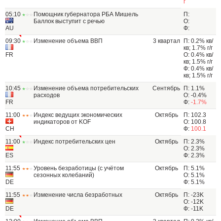
г
05:10
Помощник губернатора РБА Мишель
П:
Баллок выступит с речью
О:
AU
Ф:
09:30
Изменение объема ВВП
3 квартал
П: 0.2% кв/
кв; 1.7% г/г
FR
О: 0.4% кв/
кв; 1.5% г/г
Ф: 0.4% кв/
кв; 1.5% г/г
10:45
Изменение объема потребительских
Сентябрь
П: 1.1%
расходов
О: -0.4%
FR
Ф:
-1.7%
11:00
Индекс ведущих экономических
Октябрь
П: 102.3
индикаторов от KOF
О: 100.8
CH
Ф:
100.1
11:00
Индекс потребительских цен
Октябрь
П: 2.3%
О: 2.3%
ES
Ф: 2.3%
11:55
Уровень безработицы (с учётом
Октябрь
П: 5.1%
сезонных колебаний)
О: 5.1%
DE
Ф: 5.1%
11:55
Изменение числа безработных
Октябрь
П: -23K
О: -12K
DE
Ф: -11K