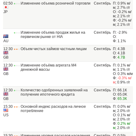
02:50
Изменение объема розничной торговли
Сентябрь
П: 0.9% м/
м; 2.7% г/г
JP
О: -0.2% м/
м; 2.1% г/г
Ф: -0.2% м/
м; 2.1% г/г
Изменение объема продаж жилья на
Сентябрь
П: -2.9%
первичном рынке от HIA
О:
AU
Ф: 1.1%
12:30
Объем чистых займов частным лицам
Сентябрь
П: 4.3B
О: 4.1B
GB
Ф:
4.7B
12:30
Изменение объёма агрегата M4
Сентябрь
П: 0.1% м/
денежной массы
м; 1.1% г/г
GB
О: 0.3% м/м
Ф:
-0.3% м/
м
; 0.9% г/г
12:30
Количество одобренных заявлений на
Сентябрь
П: 66.1К
получение ипотечного кредита
О: 65.0K
GB
Ф:
65.3К
15:30
Основной индекс расходов на личное
Сентябрь
П: 0.0% м/
потребление
м; 2.0% г/г
US
О: 0.1% м/
м; 2.0% г/г
Ф:
0.2% м/
м
; 2.0% г/г
15:30
Изменение уровня расходов населения
Сентябрь
П: 0.5%