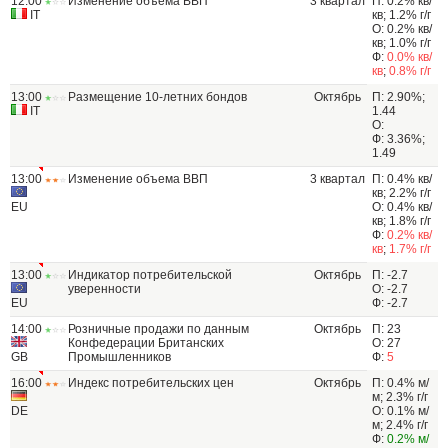
12:00
Изменение объема ВВП
3 квартал
П: 0.2% кв/
IT
кв; 1.2% г/г
О: 0.2% кв/
кв; 1.0% г/г
Ф:
0.0% кв/
кв
;
0.8% г/г
13:00
Размещение 10-летних бондов
Октябрь
П: 2.90%;
IT
1.44
О:
Ф: 3.36%;
1.49
13:00
Изменение объема ВВП
3 квартал
П: 0.4% кв/
кв; 2.2% г/г
EU
О: 0.4% кв/
кв; 1.8% г/г
Ф:
0.2% кв/
кв
;
1.7% г/г
13:00
Индикатор потребительской
Октябрь
П: -2.7
уверенности
О: -2.7
EU
Ф: -2.7
14:00
Розничные продажи по данным
Октябрь
П: 23
Конфедерации Британских
О: 27
GB
Промышленников
Ф:
5
16:00
Индекс потребительских цен
Октябрь
П: 0.4% м/
м; 2.3% г/г
DE
О: 0.1% м/
м; 2.4% г/г
Ф:
0.2% м/