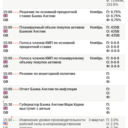
Ф: 75.644К;
153.6%
15:00
Решение по основной процентной
Ноябрь
П: 0.75%
ставке Банка Англии
О: 0.75%
GB
Ф: 0.75%
15:00
Планируемый объем покупок активов
Ноябрь
П: 435B
Банком Англии
О: 435B
GB
Ф: 435B
15:00
Голоса членов КМП по основной
Ноябрь
П: 0-0-9
процентной ставке
О: 0-0-9
GB
Ф: 0-0-9
15:00
Голоса членов КМП по планируемому
Ноябрь
П: 0-0-9
объему покупок активов
О: 0-0-9
GB
Ф: 0-0-9
15:00
Резюме по монетарной политике
П:
О:
GB
Ф:
15:00
Отчет Банка Англии по инфляции
П:
О:
GB
Ф:
15:30
Губернатор Банка Англии Марк Карни
П:
выступит с речью
О:
GB
Ф:
15:30
Изменение уровня производительности
3 квартал
П: 3.0%
рабочей силы в непроизводственном
О: 2.2%