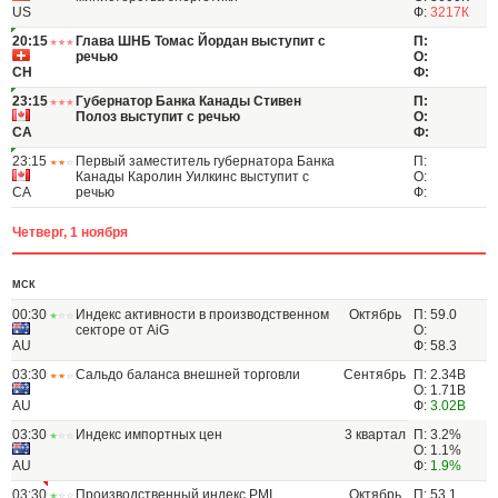
US
Ф:
3217К
20:15
Глава ШНБ Томас Йордан выступит с
П:
речью
О:
CH
Ф:
23:15
Губернатор Банка Канады Стивен
П:
Полоз выступит с речью
О:
CA
Ф:
23:15
Первый заместитель губернатора Банка
П:
Канады Каролин Уилкинс выступит с
О:
CA
речью
Ф:
Четверг, 1 ноября
МСК
00:30
Индекс активности в производственном
Октябрь
П: 59.0
секторе от AiG
О:
AU
Ф: 58.3
03:30
Сальдо баланса внешней торговли
Сентябрь
П: 2.34B
О: 1.71B
AU
Ф:
3.02B
03:30
Индекс импортных цен
3 квартал
П: 3.2%
О: 1.1%
AU
Ф:
1.9%
03:30
Производственный индекс PMI
Октябрь
П: 53.1