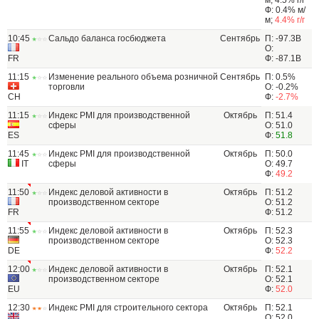
м; 4.5% г/г
Ф: 0.4% м/
м;
4.4% г/г
10:45
Сальдо баланса госбюджета
Сентябрь
П: -97.3В
О:
FR
Ф: -87.1B
11:15
Изменение реального объема розничной
Сентябрь
П: 0.5%
торговли
О: -0.2%
CH
Ф:
-2.7%
11:15
Индекс PMI для производственной
Октябрь
П: 51.4
сферы
О: 51.0
ES
Ф:
51.8
11:45
Индекс PMI для производственной
Октябрь
П: 50.0
IT
сферы
О: 49.7
Ф:
49.2
11:50
Индекс деловой активности в
Октябрь
П: 51.2
производственном секторе
О: 51.2
FR
Ф: 51.2
11:55
Индекс деловой активности в
Октябрь
П: 52.3
производственном секторе
О: 52.3
DE
Ф:
52.2
12:00
Индекс деловой активности в
Октябрь
П: 52.1
производственном секторе
О: 52.1
EU
Ф:
52.0
12:30
Индекс PMI для строительного сектора
Октябрь
П: 52.1
О: 52.0