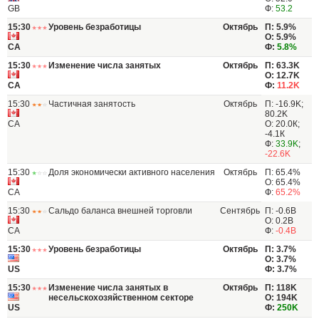
GB
Ф:
53.2
15:30
Уровень безработицы
Октябрь
П: 5.9%
О: 5.9%
CA
Ф:
5.8%
15:30
Изменение числа занятых
Октябрь
П: 63.3K
О: 12.7K
CA
Ф:
11.2K
15:30
Частичная занятость
Октябрь
П: -16.9K;
80.2K
CA
О: 20.0К;
-4.1К
Ф:
33.9K
;
-22.6K
15:30
Доля экономически активного населения
Октябрь
П: 65.4%
О: 65.4%
CA
Ф:
65.2%
15:30
Сальдо баланса внешней торговли
Сентябрь
П: -0.6B
О: 0.2B
CA
Ф:
-0.4B
15:30
Уровень безработицы
Октябрь
П: 3.7%
О: 3.7%
US
Ф: 3.7%
15:30
Изменение числа занятых в
Октябрь
П: 118K
несельскохозяйственном секторе
О: 194K
US
Ф:
250K