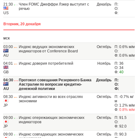
21:30
Член FOMC Джеффри Лэкер выступит с
Декабрь
П:
речью
О:
US
Ф:
Вторник, 20 декабря
МСК
03:00
Индекс ведущих экономических
Октябрь
П: 0.6% м/м
индикаторов от Conference Board
О:
AU
Ф: 0.6% м/м
04:01
Индекс доверия потребителей
Ноябрь
П: 36
О: 34
GB
Ф:
40
04:30
Протокол совещания Резервного Банка
Декабрь
П:
Австралии по вопросам кредитно-
О:
AU
денежной политики
Ф:
08:30
Индекс активности во всех отраслях
Октябрь
П: -0.7% м/
экономики
м
JP
О: 1.2% м/м
Ф:
0.8% м/м
09:00
Индекс опережающих экономических
Октябрь
П: 91.5
индикаторов
О:
JP
Ф: 92.0
09:00
Индекс совпадающих экономических
Октябрь
П: 90.3