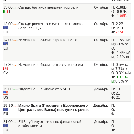
13:00
Сальдо баланса внешней торговли
Октябрь
П: -1.88B
IT
О: -0.97B
Ф:
-1.08B
13:00
Сальдо расчетного счета платежного
Октябрь
П: 2.2B
баланса ЕЦБ
О: -2.1B
EU
Ф:
-7.5B
14:00
Изменение объема строительства
Октябрь
П: -1.5% м/
м; 0.1% г/г
EU
О:
Ф: -1.4% м/
м; -2.8% г/г
17:30
Изменение объема оптовой торговли
Октябрь
П: 0.5% м/
м; 7.7% г/г
CA
О: 0.3% м/м
Ф:
0.9% м/
м
; 8.3% г/г
19:00
Индекс цен на жилье от NAHB
Декабрь
П: 19
О: 21
US
Ф: 21
19:30
Марио Драги (Президент Европейского
Декабрь
П:
Центрального Банка) выступит с речью
О:
EU
Ф:
21:00
ЕЦБ публикует отчет по финансовой
Декабрь
П:
стабильности
О:
EU
Ф: