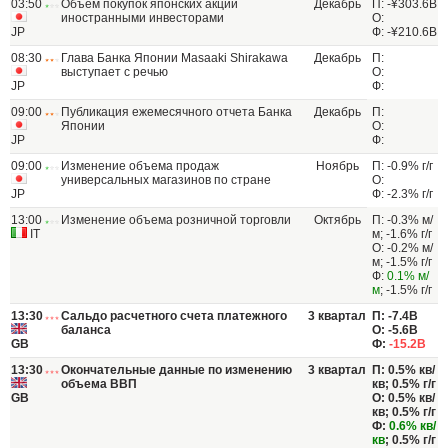
03:50
Объем покупок японских акций
Декабрь
П: -¥303.6B
иностранными инвесторами
О:
JP
Ф: -¥210.6B
08:30
Глава Банка Японии Masaaki Shirakawa
Декабрь
П:
выступает с речью
О:
JP
Ф:
09:00
Публикация ежемесячного отчета Банка
Декабрь
П:
Японии
О:
JP
Ф:
09:00
Изменение объема продаж
Ноябрь
П: -0.9% г/г
универсальных магазинов по стране
О:
JP
Ф: -2.3% г/г
13:00
Изменение объема розничной торговли
Октябрь
П: -0.3% м/
IT
м; -1.6% г/г
О: -0.2% м/
м; -1.5% г/г
Ф:
0.1% м/
м
; -1.5% г/г
13:30
Сальдо расчетного счета платежного
3 квартал
П: -7.4B
баланса
О: -5.6B
GB
Ф:
-15.2B
13:30
Окончательные данные по изменению
3 квартал
П: 0.5% кв/
объема ВВП
кв; 0.5% г/г
GB
О: 0.5% кв/
кв; 0.5% г/г
Ф:
0.6% кв/
кв
; 0.5% г/г