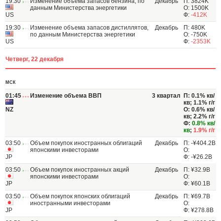
19:30
Изменение объема запасов бензина, по
Декабрь
П: 3824K
данным Министерства энергетики
О: 1500K
US
Ф:
-412K
19:30
Изменение объема запасов дистиллятов,
Декабрь
П: 480K
по данным Министерства энергетики
О: -750K
US
Ф:
-2353K
Четверг, 22 декабря
МСК
01:45
Изменение объема ВВП
3 квартал
П: 0.1% кв/
кв; 1.1% г/г
NZ
О: 0.6% кв/
кв; 2.2% г/г
Ф:
0.8% кв/
кв
;
1.9% г/г
03:50
Объем покупок иностранных облигаций
Декабрь
П: -¥404.2B
японскими инвесторами
О:
JP
Ф: -¥26.2B
03:50
Объем покупок иностранных акций
Декабрь
П: ¥32.9B
японскими инвесторами
О:
JP
Ф: ¥60.1B
03:50
Объем покупок японских облигаций
Декабрь
П: ¥69.7B
иностранными инвесторами
О:
JP
Ф: ¥278.8B