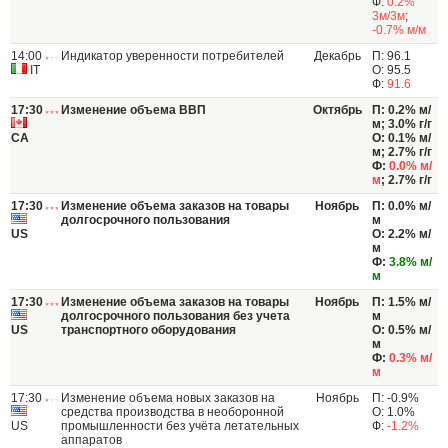
Ф:
0.2%
3м/3м
;
-0.7% м/м
14:00
Индикатор уверенности потребителей
Декабрь
П: 96.1
IT
О: 95.5
Ф:
91.6
17:30
Изменение объема ВВП
Октябрь
П: 0.2% м/
м; 3.0% г/г
CA
О: 0.1% м/
м; 2.7% г/г
Ф:
0.0% м/
м
; 2.7% г/г
17:30
Изменение объема заказов на товары
Ноябрь
П: 0.0% м/
долгосрочного пользования
м
US
О: 2.2% м/
м
Ф:
3.8% м/
м
17:30
Изменение объема заказов на товары
Ноябрь
П: 1.5% м/
долгосрочного пользования без учета
м
US
транспортного оборудования
О: 0.5% м/
м
Ф:
0.3% м/
м
17:30
Изменение объема новых заказов на
Ноябрь
П: -0.9%
средства производства в необоронной
О: 1.0%
US
промышленности без учёта летательных
Ф:
-1.2%
аппаратов