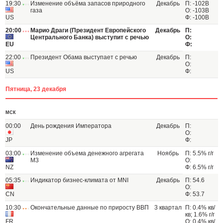
19:30
Изменение объёма запасов природного
Декабрь
П: -102B
газа
О: -103B
US
Ф: -100B
20:00
Марио Драги (Президент Европейского
Декабрь
П:
Центрального Банка) выступит с речью
О:
EU
Ф:
22:00
Президент Обама выступает с речью
Декабрь
П:
О:
US
Ф:
Пятница, 23 декабря
МСК
00:00
День рождения Императора
Декабрь
П:
О:
JP
Ф:
03:00
Изменение объема денежного агрегата
Ноябрь
П: 5.5% г/г
M3
О:
NZ
Ф: 6.5% г/г
05:35
Индикатор бизнес-климата от MNI
Декабрь
П: 54.6
О:
CN
Ф: 53.7
10:30
Окончательные данные по приросту ВВП
3 квартал
П: 0.4% кв/
кв; 1.6% г/г
FR
О: 0.4% кв/