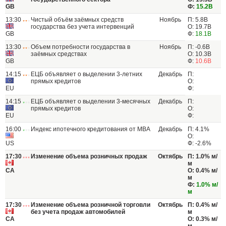
GB
Ф:
15.2B
13:30
Чистый объём заёмных средств
Ноябрь
П: 5.8B
государства без учета интервенций
О: 19.7B
GB
Ф:
18.1B
13:30
Объем потребности государства в
Ноябрь
П: -0.6B
заёмных средствах
О: 10.3B
GB
Ф:
10.6B
14:15
ЕЦБ объявляет о выделении 3-летних
Декабрь
П:
прямых кредитов
О:
EU
Ф:
14:15
ЕЦБ объявляет о выделении 3-месячных
Декабрь
П:
прямых кредитов
О:
EU
Ф:
16:00
Индекс ипотечного кредитования от МВА
Декабрь
П: 4.1%
О:
US
Ф: -2.6%
17:30
Изменение объема розничных продаж
Октябрь
П: 1.0% м/
м
CA
О: 0.4% м/
м
Ф:
1.0% м/
м
17:30
Изменение объема розничной торговли
Октябрь
П: 0.4% м/
без учета продаж автомобилей
м
CA
О: 0.3% м/