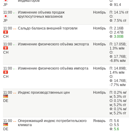
индикаторов
О:
JP
Ф: 91.4
11:00
Изменение объема продаж
Ноябрь
П: 14.1% г/г
круглосуточных магазинов
О:
JP
Ф: 7.5% г/г
11:00
Сальдо баланса внешней торговли
Ноябрь
П: 2.16B
О: 2.47B
CH
Ф:
3.00B
11:00
Изменение физического объёма экспорта
Ноябрь
П: 17.05B;
1.3% м/м
CH
О:
Ф: 17.76B;
-6.8% м/м
11:00
Изменение физического объёма импорта
Ноябрь
П: 14.89B;
1.4% м/м
CH
О:
Ф: 14.76B;
-7.7% м/м
11:00
Индекс производственных цен
Ноябрь
П: 0.2% м/
м; 5.3% г/г
DE
О: 0.1% м/
м; 5.2% г/г
Ф: 0.1% м/
м; 5.2% г/г
11:00
Опережающий индекс потребительского
Январь
П: 5.6
климата
О: 5.5
DE
Ф:
5.6