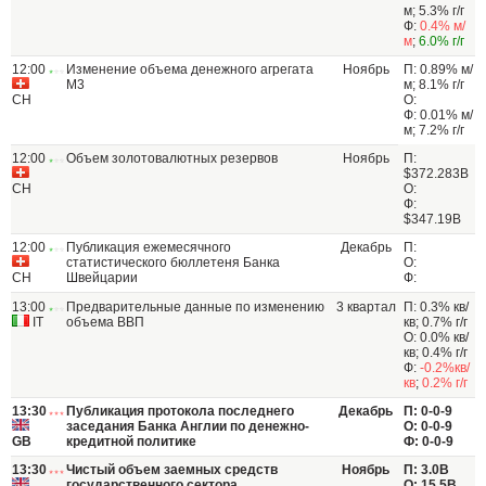
м; 5.3% г/г
Ф:
0.4% м/
м
;
6.0% г/г
12:00
Изменение объема денежного агрегата
Ноябрь
П: 0.89% м/
M3
м; 8.1% г/г
CH
О:
Ф: 0.01% м/
м; 7.2% г/г
12:00
Объем золотовалютных резервов
Ноябрь
П:
$372.283B
CH
О:
Ф:
$347.19B
12:00
Публикация ежемесячного
Декабрь
П:
статистического бюллетеня Банка
О:
CH
Швейцарии
Ф:
13:00
Предварительные данные по изменению
3 квартал
П: 0.3% кв/
IT
объема ВВП
кв; 0.7% г/г
О: 0.0% кв/
кв; 0.4% г/г
Ф:
-0.2%кв/
кв
;
0.2% г/г
13:30
Публикация протокола последнего
Декабрь
П: 0-0-9
заседания Банка Англии по денежно-
О: 0-0-9
GB
кредитной политике
Ф: 0-0-9
13:30
Чистый объем заемных средств
Ноябрь
П: 3.0B
государственного сектора
О: 15.5B