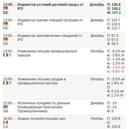
13:00
Индикатор условий деловой среды от
Декабрь
П: 106.6
IFO
О: 106.2
DE
Ф:
107.2
13:00
Индикатор оценки текущей ситуации от
Декабрь
П: 116.7
IFO
О: 116.0
DE
Ф:
116.7
13:00
Индикатор экономических ожиданий от
Декабрь
П: 97.3
IFO
О: 97.0
DE
Ф:
98.4
13:00
Изменение объема промышленных
Октябрь
П: -8.2% м/
IT
заказов
м; -3.6% г/г
О: -1.3% м/
м; -1.2% г/г
Ф:
-1.6% м/
м
;
-4.8% г/г
13:00
Изменение объема продаж в
Октябрь
П: -5.5% м/
IT
промышленном секторе
м; 1.9% г/г
О:
Ф: 0.1% м/
м; 1.1% г/г
15:00
Розничные продажи по данным
Декабрь
П: -19
Конфедерации Британских
О: -14
GB
Промышленников
Ф:
9
16:00
Индекс потребительских цен
Ноябрь
П: 120.8
О:
CA
Ф: 120.9