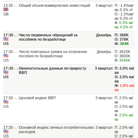
13:30
Общий объем коммерческих инвестиций
3 квартал
П: -1.4%кв/
кв; 0.3% г/г
GB
О: -1.3%кв/
кв; 0.3% г/г
Ф:
0.3% кв/
кв
;
4.3% г/г
17:30
Число первичных обращений за
Декабрь
П: 368K
пособием по безработице
О: 376K
US
Ф:
364K
17:30
Число повторных заявок на получение
Декабрь
П: 3625K
пособия по безработице
О: 3600K
US
Ф:
3546K
17:30
Окончательные данные по приросту
3 квартал
П: 2.0% кв/
ВВП
кв
US
О: 2.0% кв/
кв
Ф:
1.8% кв/
кв
17:30
Ценовой индекс ВВП
3 квартал
П: 2.5% кв/
кв
US
О: 2.5% кв/
кв
Ф:
2.6% кв/
кв
17:30
Основной индекс личных потребительских
3 квартал
П: 2.0% кв/
расходов
кв
US
О: 2.0% кв/