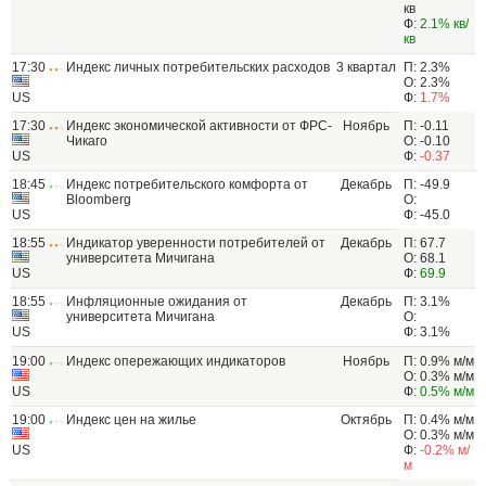
кв
Ф:
2.1% кв/
кв
17:30
Индекс личных потребительских расходов
3 квартал
П: 2.3%
О: 2.3%
US
Ф:
1.7%
17:30
Индекс экономической активности от ФРС-
Ноябрь
П: -0.11
Чикаго
О: -0.10
US
Ф:
-0.37
18:45
Индекс потребительского комфорта от
Декабрь
П: -49.9
Bloomberg
О:
US
Ф: -45.0
18:55
Индикатор уверенности потребителей от
Декабрь
П: 67.7
университета Мичигана
О: 68.1
US
Ф:
69.9
18:55
Инфляционные ожидания от
Декабрь
П: 3.1%
университета Мичигана
О:
US
Ф: 3.1%
19:00
Индекс опережающих индикаторов
Ноябрь
П: 0.9% м/м
О: 0.3% м/м
US
Ф:
0.5% м/м
19:00
Индекс цен на жилье
Октябрь
П: 0.4% м/м
О: 0.3% м/м
US
Ф:
-0.2% м/
м