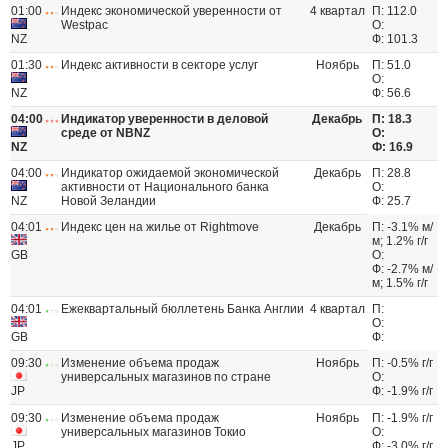
01:00
Индекс экономической уверенности от
4 квартал
П: 112.0
Westpac
О:
NZ
Ф: 101.3
01:30
Индекс активности в секторе услуг
Ноябрь
П: 51.0
О:
NZ
Ф: 56.6
04:00
Индикатор уверенности в деловой
Декабрь
П: 18.3
среде от NBNZ
О:
NZ
Ф: 16.9
04:00
Индикатор ожидаемой экономической
Декабрь
П: 28.8
активности от Национального банка
О:
NZ
Новой Зеландии
Ф: 25.7
04:01
Индекс цен на жилье от Rightmove
Декабрь
П: -3.1% м/
м; 1.2% г/г
GB
О:
Ф: -2.7% м/
м; 1.5% г/г
04:01
Ежеквартальный бюллетень Банка Англии
4 квартал
П:
О:
GB
Ф:
09:30
Изменение объема продаж
Ноябрь
П: -0.5% г/г
универсальных магазинов по стране
О:
JP
Ф: -1.9% г/г
09:30
Изменение объема продаж
Ноябрь
П: -1.9% г/г
универсальных магазинов Токио
О:
JP
Ф: -3.0% г/г