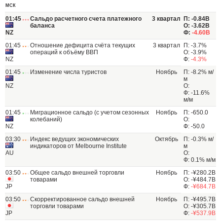
МСК
01:45
Сальдо расчетного счета платежного
3 квартал
П: -0.84B
баланса
О: -3.62B
NZ
Ф:
-4.60B
01:45
Отношение дефицита счёта текущих
3 квартал
П: -3.7%
операций к объёму ВВП
О: -3.9%
NZ
Ф:
-4.3%
01:45
Изменение числа туристов
Ноябрь
П: -8.2% м/
м
NZ
О:
Ф: -11.6%
м/м
01:45
Миграционное сальдо (с учетом сезонных
Ноябрь
П: -650.0
колебаний)
О:
NZ
Ф: -50.0
03:30
Индекс ведущих экономических
Октябрь
П: -0.3% м/
индикаторов от Melbourne Institute
м
AU
О:
Ф: 0.1% м/м
03:50
Общее сальдо внешней торговли
Ноябрь
П: -¥280.2B
товарами
О: -¥484.7B
JP
Ф:
-¥684.7B
03:50
Скорректированное сальдо внешней
Ноябрь
П: -¥495.7B
торговли товарами
О: -¥305.7B
JP
Ф:
-¥537.9B