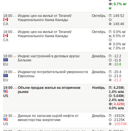
м
Ф:
0.7% м/
м
18:00
Индекс цен на жильё от Teranet/
Октябрь
П: 149.52
Национального банка Канады
О:
CA
Ф: 149.46
18:00
Индекс цен на жильё от Teranet/
Октябрь
П: 0.0% м/
Национального банка Канады
м; 6.5% г/г
CA
О:
Ф: 0.0% м/
м; 7.0% г/г
18:00
Индекс настроений в деловых кругах
Декабрь
П: -12.2
Бельгии
О: -11.8
EU
Ф:
-10.6
19:00
Индикатор потребительской уверенности
Декабрь
П: -20.4
Еврозоны
О: -21.0
EU
Ф:
-21.2
19:00
Объем продаж жилья на вторичном
Ноябрь
П: 4.25M;
рынке
1.4% м/м
US
О: 5.04M;
2.4% м/м
Ф:
4.42M
;
4.0% м/м
19:30
Данные по запасам сырой нефти от
Декабрь
П: -1932K
министерства энергетики
О: -2125K
US
Ф:
-10570K