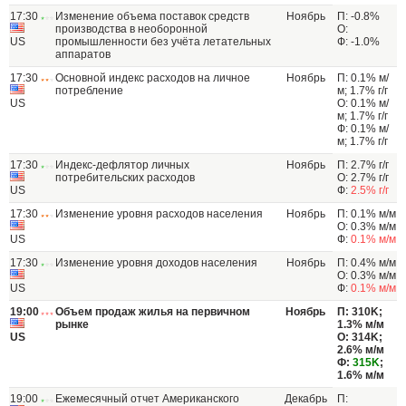
17:30
Изменение объема поставок средств
Ноябрь
П: -0.8%
производства в необоронной
О:
US
промышленности без учёта летательных
Ф: -1.0%
аппаратов
17:30
Основной индекс расходов на личное
Ноябрь
П: 0.1% м/
потребление
м; 1.7% г/г
US
О: 0.1% м/
м; 1.7% г/г
Ф: 0.1% м/
м; 1.7% г/г
17:30
Индекс-дефлятор личных
Ноябрь
П: 2.7% г/г
потребительских расходов
О: 2.7% г/г
US
Ф:
2.5% г/г
17:30
Изменение уровня расходов населения
Ноябрь
П: 0.1% м/м
О: 0.3% м/м
US
Ф:
0.1% м/м
17:30
Изменение уровня доходов населения
Ноябрь
П: 0.4% м/м
О: 0.3% м/м
US
Ф:
0.1% м/м
19:00
Объем продаж жилья на первичном
Ноябрь
П: 310K;
рынке
1.3% м/м
US
О: 314K;
2.6% м/м
Ф:
315K
;
1.6% м/м
19:00
Ежемесячный отчет Американского
Декабрь
П: