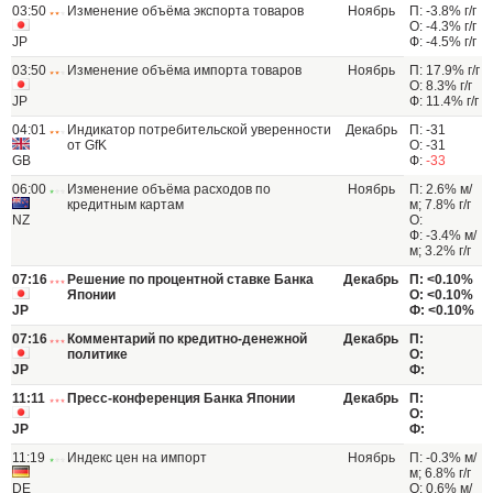
03:50
Изменение объёма экспорта товаров
Ноябрь
П: -3.8% г/г
О: -4.3% г/г
JP
Ф: -4.5% г/г
03:50
Изменение объёма импорта товаров
Ноябрь
П: 17.9% г/г
О: 8.3% г/г
JP
Ф: 11.4% г/г
04:01
Индикатор потребительской уверенности
Декабрь
П: -31
от GfK
О: -31
GB
Ф:
-33
06:00
Изменение объёма расходов по
Ноябрь
П: 2.6% м/
кредитным картам
м; 7.8% г/г
NZ
О:
Ф: -3.4% м/
м; 3.2% г/г
07:16
Решение по процентной ставке Банка
Декабрь
П: <0.10%
Японии
О: <0.10%
JP
Ф: <0.10%
07:16
Комментарий по кредитно-денежной
Декабрь
П:
политике
О:
JP
Ф:
11:11
Пресс-конференция Банка Японии
Декабрь
П:
О:
JP
Ф:
11:19
Индекс цен на импорт
Ноябрь
П: -0.3% м/
м; 6.8% г/г
DE
О: 0.6% м/