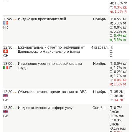
кв; 1.6% г/г
Ф:
0.3% кв/
кв
;
1.5% г/г
11:45
Индекс цен производителей
Ноябрь
П: 0.5% м/
м; 5.8% г/г
FR
О: 0.0% м/
м; 5.2% г/г
Ф:
0.4% м/
м
;
5.6% г/г
12:30
Ежеквартальный отчет по инфляции от
4 квартал
П:
Швейцарского Национального Банка
О:
CH
Ф:
13:00
Изменение уровня почасовой оплаты
Ноябрь
П: 0.0% м/
IT
труда
м; 1.7% г/г
О: 0.2% м/
м; 1.7% г/г
Ф:
0.0% м/
м
;
1.5% г/г
13:30
Объем ипотечного кредитования от ВВА
Ноябрь
П: 35.2K
О: 36.3K
GB
Ф:
34.7K
13:30
Индекс активности в сфере услуг
Октябрь
П: 0.7%
3м/3м;
GB
0.0% м/м
О: 0.3%
3м/3м;
-0.1% м/м