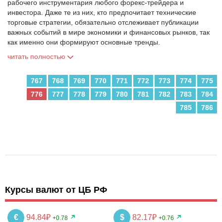
рабочего инструментария любого форекс-трейдера и
инвестора. Даже те из них, кто предпочитает технические
торговые стратегии, обязательно отслеживает публикации
важных событий в мире экономики и финансовых рынков, так
как именно они формируют основные тренды.
читать полностью
767
768
769
770
771
772
773
774
775
776
777
778
779
780
781
782
783
784
785
786
Курсы валют от ЦБ РФ
€
94.84₽
$
82.17₽
+0.78
+0.76