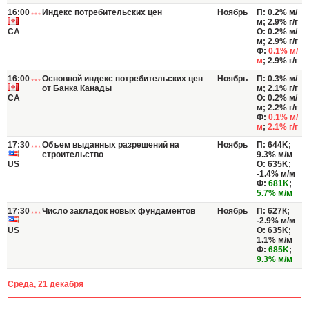
16:00
Индекс потребительских цен
Ноябрь
П: 0.2% м/
м; 2.9% г/г
CA
О: 0.2% м/
м; 2.9% г/г
Ф:
0.1% м/
м
; 2.9% г/г
16:00
Основной индекс потребительских цен
Ноябрь
П: 0.3% м/
от Банка Канады
м; 2.1% г/г
CA
О: 0.2% м/
м; 2.2% г/г
Ф:
0.1% м/
м
;
2.1% г/г
17:30
Объем выданных разрешений на
Ноябрь
П: 644K;
строительство
9.3% м/м
US
О: 635K;
-1.4% м/м
Ф:
681K
;
5.7% м/м
17:30
Число закладок новых фундаментов
Ноябрь
П: 627К;
-2.9% м/м
US
О: 635K;
1.1% м/м
Ф:
685K
;
9.3% м/м
Среда, 21 декабря