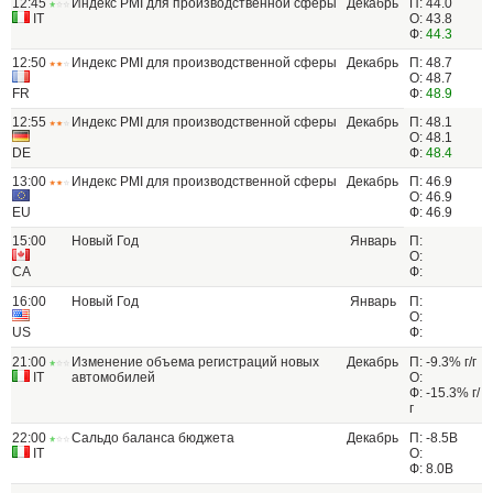
12:45
Индекс PMI для производственной сферы
Декабрь
П: 44.0
IT
О: 43.8
Ф:
44.3
12:50
Индекс PMI для производственной сферы
Декабрь
П: 48.7
О: 48.7
FR
Ф:
48.9
12:55
Индекс PMI для производственной сферы
Декабрь
П: 48.1
О: 48.1
DE
Ф:
48.4
13:00
Индекс PMI для производственной сферы
Декабрь
П: 46.9
О: 46.9
EU
Ф: 46.9
15:00
Новый Год
Январь
П:
О:
CA
Ф:
16:00
Новый Год
Январь
П:
О:
US
Ф:
21:00
Изменение объема регистраций новых
Декабрь
П: -9.3% г/г
IT
автомобилей
О:
Ф: -15.3% г/
г
22:00
Сальдо баланса бюджета
Декабрь
П: -8.5B
IT
О:
Ф: 8.0B