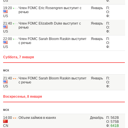
US
Ф:
19:20
Член FOMC Eric Rosengren выступит с
Январь
П:
речью
О:
US
Ф:
21:40
Член FOMC Elizabeth Duke выступит с
Январь
П:
речью
О:
US
Ф:
22:00
Член FOMC Sarah Bloom Raskin выступит
Январь
П:
с речью
О:
US
Ф:
Суббота, 7 января
МСК
21:40
Член FOMC Sarah Bloom Raskin выступит
Январь
П:
с речью
О:
US
Ф:
Воскресенье, 8 января
МСК
14:00
Объем займов в юанях
Декабрь
П: 562B
О: 575B
CN
Ф:
641B