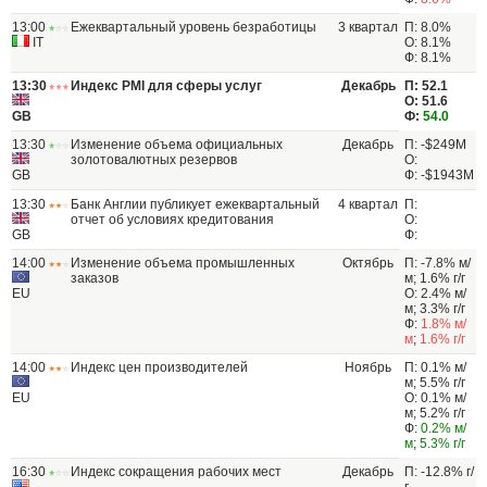
13:00
Ежеквартальный уровень безработицы
3 квартал
П: 8.0%
IT
О: 8.1%
Ф: 8.1%
13:30
Индекс PMI для сферы услуг
Декабрь
П: 52.1
О: 51.6
GB
Ф:
54.0
13:30
Изменение объема официальных
Декабрь
П: -$249M
золотовалютных резервов
О:
GB
Ф: -$1943M
13:30
Банк Англии публикует ежеквартальный
4 квартал
П:
отчет об условиях кредитования
О:
GB
Ф:
14:00
Изменение объема промышленных
Октябрь
П: -7.8% м/
заказов
м; 1.6% г/г
EU
О: 2.4% м/
м; 3.3% г/г
Ф:
1.8% м/
м
;
1.6% г/г
14:00
Индекс цен производителей
Ноябрь
П: 0.1% м/
м; 5.5% г/г
EU
О: 0.1% м/
м; 5.2% г/г
Ф:
0.2% м/
м
;
5.3% г/г
16:30
Индекс сокращения рабочих мест
Декабрь
П: -12.8% г/