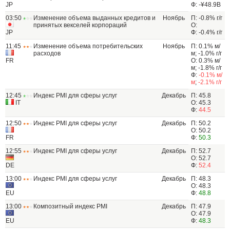
JP
Ф: -¥48.9B
03:50
Изменение объема выданных кредитов и
Ноябрь
П: -0.8% г/г
принятых векселей корпораций
О:
JP
Ф: -0.4% г/г
11:45
Изменение объема потребительских
Ноябрь
П: 0.1% м/
расходов
м; -1.0% г/г
FR
О: 0.3% м/
м; -1.8% г/г
Ф:
-0.1% м/
м
;
-2.1% г/г
12:45
Индекс PMI для сферы услуг
Декабрь
П: 45.8
IT
О: 45.3
Ф:
44.5
12:50
Индекс PMI для сферы услуг
Декабрь
П: 50.2
О: 50.2
FR
Ф:
50.3
12:55
Индекс PMI для сферы услуг
Декабрь
П: 52.7
О: 52.7
DE
Ф:
52.4
13:00
Индекс PMI для сферы услуг
Декабрь
П: 48.3
О: 48.3
EU
Ф:
48.8
13:00
Композитный индекс PMI
Декабрь
П: 47.9
О: 47.9
EU
Ф:
48.3