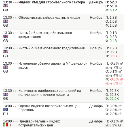
13:30
Индекс PMI для строительного сектора
Декабрь
П: 52.3
О: 51.8
GB
Ф:
53.2
13:30
Объем чистых займов частным лицам
Ноябрь
П: 1.3B
О: 1.0B
GB
Ф: 1.0B
13:30
Чистый объем потребительского
Ноябрь
П: 0.1B
кредитования
О: 0.3B
GB
Ф:
0.4B
13:30
Чистый объём ипотечного кредитования
Ноябрь
П: 1.2B
О: 0.9B
GB
Ф:
0.6B
13:30
Изменение объёма агрегата M4 денежной
Ноябрь
П: -0.3% м/
массы
м; -2.7% г/г
GB
О: 0.1% м/
м; -2.4% г/г
Ф:
-0.6% м/
м
;
-2.6% г/г
13:30
Количество одобренных заявлений на
Ноябрь
П: 52.8K
получение ипотечного кредита
О: 52.8K
GB
Ф:
52.9K
14:00
Оценка индекса потребительских цен
Декабрь
П: 3.0% г/г
Еврозоны
О: 2.8% г/г
EU
Ф: 2.8% г/г
14:00
Предварительный индекс
Декабрь
П: -0.1% м/
IT
потребительских цен
м; 3.3% г/г