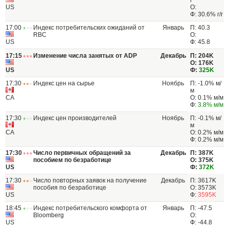
г
US
О:
Ф: 30.6% г/г
17:00
Индекс потребительских ожиданий от
Январь
П: 40.3
RBC
О:
US
Ф: 45.8
17:15
Изменение числа занятых от ADP
Декабрь
П: 204K
О: 176K
US
Ф:
325K
17:30
Индекс цен на сырье
Ноябрь
П: -1.0% м/
м
CA
О: 0.1% м/м
Ф:
3.8% м/м
17:30
Индекс цен производителей
Ноябрь
П: -0.1% м/
м
CA
О: 0.2% м/м
Ф: 0.2% м/м
17:30
Число первичных обращений за
Декабрь
П: 387K
пособием по безработице
О: 375K
US
Ф:
372K
17:30
Число повторных заявок на получение
Декабрь
П: 3617K
пособия по безработице
О: 3573K
US
Ф:
3595K
18:45
Индекс потребительского комфорта от
Январь
П: -47.5
Bloomberg
О:
US
Ф: -44.8