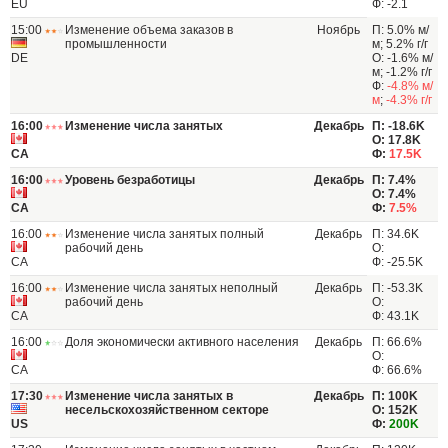
EU
Ф: -2.1
15:00
Изменение объема заказов в
Ноябрь
П: 5.0% м/
промышленности
м; 5.2% г/г
DE
О: -1.6% м/
м; -1.2% г/г
Ф:
-4.8% м/
м
;
-4.3% г/г
16:00
Изменение числа занятых
Декабрь
П: -18.6K
О: 17.8K
CA
Ф:
17.5K
16:00
Уровень безработицы
Декабрь
П: 7.4%
О: 7.4%
CA
Ф:
7.5%
16:00
Изменение числа занятых полный
Декабрь
П: 34.6K
рабочий день
О:
CA
Ф: -25.5K
16:00
Изменение числа занятых неполный
Декабрь
П: -53.3K
рабочий день
О:
CA
Ф: 43.1K
16:00
Доля экономически активного населения
Декабрь
П: 66.6%
О:
CA
Ф: 66.6%
17:30
Изменение числа занятых в
Декабрь
П: 100K
несельскохозяйственном секторе
О: 152K
US
Ф:
200K