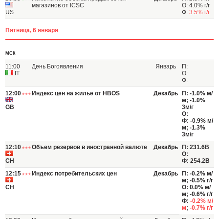
магазинов от ICSC
О: 4.0% г/г
US
Ф:
3.5% г/г
Пятница, 6 января
МСК
11:00
День Богоявления
Январь
П:
IT
О:
Ф:
12:00
Индекс цен на жилье от HBOS
Декабрь
П: -1.0% м/
м; -1.0%
GB
3м/г
О:
Ф: -0.9% м/
м; -1.3%
3м/г
12:10
Объем резервов в иностранной валюте
Декабрь
П: 231.6B
О:
CH
Ф: 254.2B
12:15
Индекс потребительских цен
Декабрь
П: -0.2% м/
м; -0.5% г/г
CH
О: 0.0% м/
м; -0.6% г/г
Ф:
-0.2% м/
м
;
-0.7% г/г