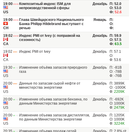
19:00
Композитный индекс ISM для
Декабрь
П: 52.0
непроизводственной сферы
О: 53.0
US
Ф:
52.6
19:00
Глава Швейцарского Национального
Январь
П:
Банка Philipp Hildebrand выступает с
О:
CH
речью
Ф:
19:02
Индекс PMI от Ivey (с поправкой на
Декабрь
П: 59.9
сезонность)
О: 57.5
CA
Ф:
63.5
19:02
Индекс PMI от Ivey
Декабрь
П: 57.1
О:
CA
Ф: 53.6
19:30
Изменение объёма запасов природного
Декабрь
П: -81B
газа
О: -78B
US
Ф: -76B
20:00
Данные по запасам сырой нефти от
Декабрь
П: 3899K
министерства энергетики
О: -1000K
US
Ф:
2209K
20:00
Изменение объема запасов бензина, по
Декабрь
П: -692K
данным Министерства энергетики
О: 1000K
US
Ф:
2479K
20:00
Изменение объема запасов дистиллятов,
Декабрь
П: 1205K
по данным Министерства энергетики
О: 1000K
US
Ф:
3224K
20:35
Изменение объема продаж сетей
Декабрь
П: 2.8% г/г