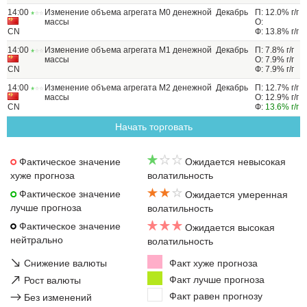
14:00
Изменение объема агрегата М0 денежной
Декабрь
П: 12.0% г/г
массы
О:
CN
Ф: 13.8% г/г
14:00
Изменение объема агрегата М1 денежной
Декабрь
П: 7.8% г/г
массы
О: 7.9% г/г
CN
Ф: 7.9% г/г
14:00
Изменение объема агрегата М2 денежной
Декабрь
П: 12.7% г/г
массы
О: 12.9% г/г
CN
Ф:
13.6% г/г
Начать торговать
Фактическое значение
Ожидается невысокая
хуже прогноза
волатильность
Фактическое значение
Ожидается умеренная
лучше прогноза
волатильность
Фактическое значение
Ожидается высокая
нейтрально
волатильность
↘
Снижение валюты
Факт хуже прогноза
↗
Факт лучше прогноза
Рост валюты
Факт равен прогнозу
→
Без изменений