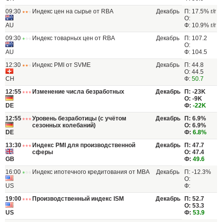
09:30
Индекс цен на сырье от RBA
Декабрь
П: 17.5% г/г
О:
AU
Ф: 10.9% г/г
09:30
Индекс товарных цен от RBA
Декабрь
П: 107.2
О:
AU
Ф: 104.5
12:30
Индекс PMI от SVME
Декабрь
П: 44.8
О: 44.5
CH
Ф:
50.7
12:55
Изменение числа безработных
Декабрь
П: -23K
О: -9K
DE
Ф:
-22K
12:55
Уровень безработицы (с учётом
Декабрь
П: 6.9%
сезонных колебаний)
О: 6.9%
DE
Ф:
6.8%
13:30
Индекс PMI для производственной
Декабрь
П: 47.7
сферы
О: 47.4
GB
Ф:
49.6
16:00
Индекс ипотечного кредитования от МВА
Декабрь
П: -12.3%
О:
US
Ф:
19:00
Производственный индекс ISM
Декабрь
П: 52.7
О: 53.3
US
Ф:
53.9