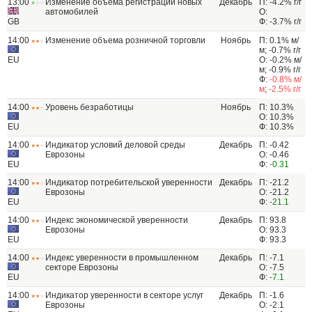
13:00
Изменение объема регистраций новых
Декабрь
П: -4.2% г/г
автомобилей
О:
GB
Ф: -3.7% г/г
14:00
Изменение объема розничной торговли
Ноябрь
П: 0.1% м/
м; -0.7% г/г
EU
О: -0.2% м/
м; -0.9% г/г
Ф:
-0.8% м/
м
;
-2.5% г/г
14:00
Уровень безработицы
Ноябрь
П: 10.3%
О: 10.3%
EU
Ф: 10.3%
14:00
Индикатор условий деловой среды
Декабрь
П: -0.42
Еврозоны
О: -0.46
EU
Ф:
-0.31
14:00
Индикатор потребительской уверенности
Декабрь
П: -21.2
Еврозоны
О: -21.2
EU
Ф:
-21.1
14:00
Индекс экономической уверенности
Декабрь
П: 93.8
Еврозоны
О: 93.3
EU
Ф: 93.3
14:00
Индекс уверенности в промышленном
Декабрь
П: -7.1
секторе Еврозоны
О: -7.5
EU
Ф:
-7.1
14:00
Индикатор уверенности в секторе услуг
Декабрь
П: -1.6
Еврозоны
О: -2.1