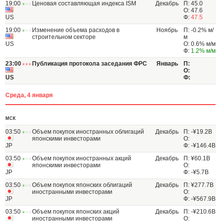
19:00
Ценовая составляющая индекса ISM
Декабрь
П: 45.0
О: 47.6
US
Ф:
47.5
19:00
Изменение объема расходов в
Ноябрь
П: -0.2% м/
строительном секторе
м
US
О: 0.6% м/м
Ф:
1.2% м/м
23:00
Публикация протокола заседания ФРС
Январь
П:
О:
US
Ф:
Среда, 4 января
МСК
03:50
Объем покупок иностранных облигаций
Декабрь
П: -¥19.2B
японскими инвесторами
О:
JP
Ф: -¥146.4B
03:50
Объем покупок иностранных акций
Декабрь
П: ¥60.1B
японскими инвесторами
О:
JP
Ф: -¥5.7B
03:50
Объем покупок японских облигаций
Декабрь
П: ¥277.7B
иностранными инвесторами
О:
JP
Ф: -¥567.9B
03:50
Объем покупок японских акций
Декабрь
П: -¥210.6B
иностранными инвесторами
О: