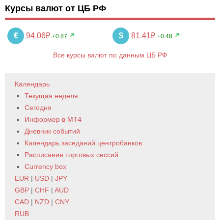
Курсы валют от ЦБ РФ
€
94.06₽
$
81.41₽
+0.87
+0.48
Все курсы валют по данным ЦБ РФ
Календарь
Текущая неделя
Сегодня
Информер в MT4
Дневник событий
Календарь заседаний центробанков
Расписание торговых сессий
Currency box
EUR
|
USD
|
JPY
GBP
|
CHF
|
AUD
CAD
|
NZD
|
CNY
RUB