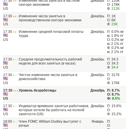
17:30
Изменение числа занятых в частном
Декабрь
П: 120K
секторе экономики
О: 178K
US
Ф:
212K
17:30
Изменение числа занятых в
Декабрь
П: 1K
производственном секторе экономики
О: 6K
US
Ф:
23K
17:30
Изменение средней почасовой оплаты
Декабрь
П: 0.0% м/
труда
м; 1.9% г/г
US
О: 0.2% м/
м; 2.1% г/г
Ф: 0.2% м/
м; 2.1% г/г
17:30
Средняя продолжительность рабочей
Декабрь
П: 34.3
недели для всех занятых (в часах)
О: 34.3
US
Ф:
34.4
17:30
Чистое изменение числа занятых в
Декабрь
П: 317К
домохозяйствах
О:
US
Ф: 176К
17:30
Уровень безработицы
Декабрь
П: 8.7%
О: 8.7%
US
Ф:
8.5%
17:30
Индикатор временно занятых работников,
Декабрь
П: 15.6%
которые хотели бы работать на полной
О:
US
занятости (U6)
Ф: 15.2%
18:00
Член FOMC William Dudley выступит с
Январь
П:
речью
О: