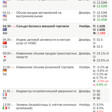
О: 13.50M
US
Ф:
13.52M
04:11
Объем продаж автомобилей на
Декабрь
П: 10.53M
внутреннем рынке
О: 10.42M
US
Ф:
10.45M
04:30
Сальдо баланса внешней торговли
Ноябрь
П: 1.42B
О: 1.68B
AU
Ф:
1.38B
06:30
Индекс деловой активности в секторе
Декабрь
П: 52.5
услуг от HSBC
О:
CN
Ф: 52.5
09:00
Изменение объема продаж транспортных
Декабрь
П: 24.1% г/г
средств
О:
JP
Ф: 23.5% г/г
11:00
Изменение объема розничной торговли
Ноябрь
П: -0.2% м/
м; -0.6% г/г
DE
О: 0.2% м/
м; 0.7% г/г
Ф:
-0.9% м/
м
;
0.8% г/г
11:45
Индикатор потребительской уверенности
Декабрь
П: 80
О: 80
FR
Ф: 80
13:00
Уровень безработицы (с учётом сезонных
Ноябрь
П: 8.5%
IT
колебаний)
О: 8.5%
Ф:
8.6%