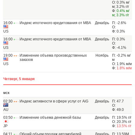
О: 0.3% м/
м; 3.2% г/г
Ф:
0.4% м/
м
;
3.3% г/г
16:00
Индекс ипотечного кредитования от МВА
Декабрь
П: -2.6%
О:
US
Ф: 0.3%
16:00
Индекс ипотечного кредитования от МВА
Декабрь
П: 0.3%
О:
US
Ф: -4.1%
19:00
Изменение объема производственных
Ноябрь
П: -0.2% м/
заказов
м
US
О: 1.9% м/м
Ф:
1.8% м/м
Четверг, 5 января
МСК
02:30
Индекс активности в сфере услуг от AiG
Декабрь
П: 47.7
О:
AU
Ф: 49.0
03:50
Изменение объема денежной базы
Декабрь
П: 19.5% г/г
О: 20.3% г/г
JP
Ф:
13.5% г/г
04:11
Общий объем продаж автомобилей
Декабрь
П: 13.59M