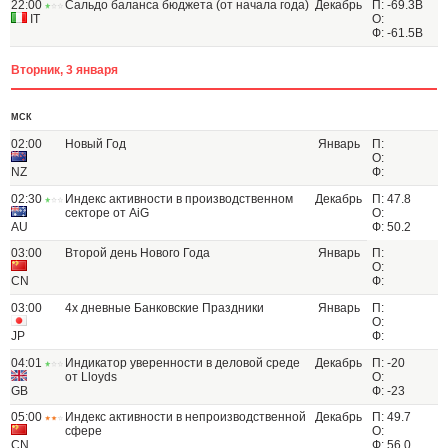
22:00
Сальдо баланса бюджета (от начала года)
Декабрь
П: -69.3B
IT
О:
Ф: -61.5B
Вторник, 3 января
МСК
02:00
Новый Год
Январь
П:
О:
NZ
Ф:
02:30
Индекс активности в производственном
Декабрь
П: 47.8
секторе от AiG
О:
AU
Ф: 50.2
03:00
Второй день Нового Года
Январь
П:
О:
CN
Ф:
03:00
4х дневные Банковские Праздники
Январь
П:
О:
JP
Ф:
04:01
Индикатор уверенности в деловой среде
Декабрь
П: -20
от Lloyds
О:
GB
Ф: -23
05:00
Индекс активности в непроизводственной
Декабрь
П: 49.7
сфере
О:
CN
Ф: 56.0