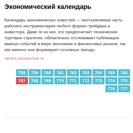
Экономический календарь
Календарь экономических новостей — неотъемлемая часть
рабочего инструментария любого форекс-трейдера и
инвестора. Даже те из них, кто предпочитает технические
торговые стратегии, обязательно отслеживает публикации
важных событий в мире экономики и финансовых рынков, так
как именно они формируют основные тренды.
читать полностью
758
759
760
761
762
763
764
765
766
767
768
769
770
771
772
773
774
775
776
777