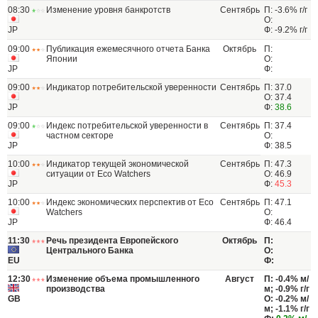
08:30
Изменение уровня банкротств
Сентябрь
П: -3.6% г/г
О:
JP
Ф: -9.2% г/г
09:00
Публикация ежемесячного отчета Банка
Октябрь
П:
Японии
О:
JP
Ф:
09:00
Индикатор потребительской уверенности
Сентябрь
П: 37.0
О: 37.4
JP
Ф:
38.6
09:00
Индекс потребительской уверенности в
Сентябрь
П: 37.4
частном секторе
О:
JP
Ф: 38.5
10:00
Индикатор текущей экономической
Сентябрь
П: 47.3
ситуации от Eco Watchers
О: 46.9
JP
Ф:
45.3
10:00
Индекс экономических перспектив от Eco
Сентябрь
П: 47.1
Watchers
О:
JP
Ф: 46.4
11:30
Речь президента Европейского
Октябрь
П:
Центрального Банка
О:
EU
Ф:
12:30
Изменение объема промышленного
Август
П: -0.4% м/
производства
м; -0.9% г/г
GB
О: -0.2% м/
м; -1.1% г/г