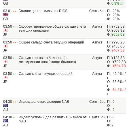
GB
Ф:
0.3% г/г
03:01
Баланс цен на жилье от RICS
Сентябрь
П: -23%
О: -23%
GB
Ф: -23%
03:50
Скорректированное общее сальдо счёта
Август
П: ¥752.5B
текущих операций
О: ¥509.9B
JP
Ф:
¥652.6B
03:50
Общее сальдо счёта текущих операций
Август
П: ¥990.2B
О: ¥453.6B
JP
Ф:
¥407.5B
03:50
Сальдо торгового баланса (по
Август
П: ¥123.3B
методологии платёжного баланса)
О: -¥692.3B
JP
Ф:
-¥694.7B
03:50
Сальдо счёта текущих операций
Август
П: -42.4% г/
г
JP
О: -63.6% г/
г
Ф:
-64.3% г/
г
04:30
Индекс делового доверия NAB
Сентябрь
П: -9
О:
AU
Ф: -2
04:30
Индекс условий для развития бизнеса от
Сентябрь
П: -3
NAB
О:
AU
Ф: 2