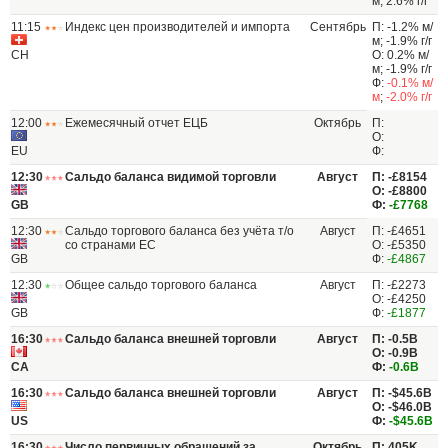
м; 2.6% г/г
11:15
Индекс цен производителей и импорта
Сентябрь
П: -1.2% м/
м; -1.9% г/г
CH
О: 0.2% м/
м; -1.9% г/г
Ф:
-0.1% м/
м
;
-2.0% г/г
12:00
Ежемесячный отчет ЕЦБ
Октябрь
П:
О:
EU
Ф:
12:30
Сальдо баланса видимой торговли
Август
П: -£8154
О: -£8800
GB
Ф:
-£7768
12:30
Сальдо торгового баланса без учёта т/о
Август
П: -£4651
со странами ЕС
О: -£5350
GB
Ф:
-£4867
12:30
Общее сальдо торгового баланса
Август
П: -£2273
О: -£4250
GB
Ф:
-£1877
16:30
Сальдо баланса внешней торговли
Август
П: -0.5B
О: -0.9B
CA
Ф:
-0.6B
16:30
Сальдо баланса внешней торговли
Август
П: -$45.6B
О: -$46.0B
US
Ф:
-$45.6B
16:30
Число первичных обращений за
Октябрь
П: 405K