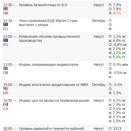
12:30
Уровень безработицы от ILO
Август
П: 7.9%
О: 7.9%
GB
Ф:
8.1%
12:30
Член правления ЕЦБ Юрген Старк
Октябрь
П:
выступит с речью
О:
EU
Ф:
13:00
Изменение объема промышленного
Август
П: 1.1% м/
производства
м; 4.4% г/г
EU
О: -0.8% м/
м; 2.1% г/г
Ф:
1.2% м/
м
;
5.3% г/г
13:00
Индекс опережающих индикаторов
Август
П: 0.3% м/м
О:
GB
Ф: -0.5% м/
м
15:00
Индекс ипотечного кредитования от МВА
Октябрь
П: -4.3%
О:
US
Ф: 1.3%
16:30
Индекс цен на жилье на первичном рынке
Август
П: 0.1% м/
м; 2.3% г/г
CA
О: 0.1% м/
м; 2.3% г/г
Ф: 0.1% м/
м; 2.3% г/г
18:00
Уровень вакансий и текучести рабочей
Август
П: 3213