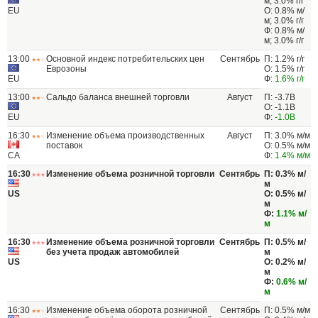
м; 3.0% г/г
EU
О: 0.8% м/
м; 3.0% г/г
Ф: 0.8% м/
м; 3.0% г/г
13:00
Основной индекс потребительских цен
Сентябрь
П: 1.2% г/г
Еврозоны
О: 1.5% г/г
EU
Ф:
1.6% г/г
13:00
Сальдо баланса внешней торговли
Август
П: -3.7B
О: -1.1B
EU
Ф:
-1.0B
16:30
Изменение объема производственных
Август
П: 3.0% м/м
поставок
О: 0.5% м/м
CA
Ф:
1.4% м/м
16:30
Изменение объема розничной торговли
Сентябрь
П: 0.3% м/
м
US
О: 0.5% м/
м
Ф:
1.1% м/
м
16:30
Изменение объема розничной торговли
Сентябрь
П: 0.5% м/
без учета продаж автомобилей
м
US
О: 0.2% м/
м
Ф:
0.6% м/
м
16:30
Изменение объема оборота розничной
Сентябрь
П: 0.5% м/м