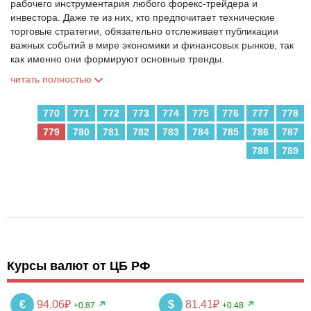
рабочего инструментария любого форекс-трейдера и
инвестора. Даже те из них, кто предпочитает технические
торговые стратегии, обязательно отслеживает публикации
важных событий в мире экономики и финансовых рынков, так
как именно они формируют основные тренды.
читать полностью
770
771
772
773
774
775
776
777
778
779
780
781
782
783
784
785
786
787
788
789
Курсы валют от ЦБ РФ
€
94.06₽
$
81.41₽
+0.87
+0.48