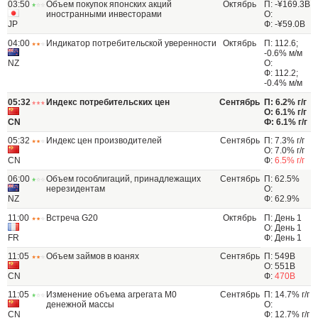
03:50
Объем покупок японских акций
Октябрь
П: -¥169.3B
иностранными инвесторами
О:
JP
Ф: -¥59.0B
04:00
Индикатор потребительской уверенности
Октябрь
П: 112.6;
-0.6% м/м
NZ
О:
Ф: 112.2;
-0.4% м/м
05:32
Индекс потребительских цен
Сентябрь
П: 6.2% г/г
О: 6.1% г/г
CN
Ф: 6.1% г/г
05:32
Индекс цен производителей
Сентябрь
П: 7.3% г/г
О: 7.0% г/г
CN
Ф:
6.5% г/г
06:00
Объем гособлигаций, принадлежащих
Сентябрь
П: 62.5%
нерезидентам
О:
NZ
Ф: 62.9%
11:00
Встреча G20
Октябрь
П: День 1
О: День 1
FR
Ф: День 1
11:05
Объем займов в юанях
Сентябрь
П: 549B
О: 551B
CN
Ф:
470B
11:05
Изменение объема агрегата М0
Сентябрь
П: 14.7% г/г
денежной массы
О:
CN
Ф: 12.7% г/г