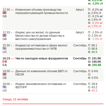
Ф:
0.2% м/
м
;
-1.0% г/г
12:30
Изменение объема производства
Август
П: -0.2% м/
перерабатывающей промышленности
м; 2.6% г/г
GB
О: -0.1% м/
м; 1.6% г/г
Ф:
-0.3% м/
м
;
1.5% г/г
12:33
Индекс цен на жильё, по данным
Август
П: -1.5% г/г
Министерства по делам общества и
О: 2.3% г/г
GB
местного самоуправления
Ф:
-1.3% г/г
15:30
Индикатор оптимизма в сфере малого
Сентябрь
П: 88.1
предпринимательства от NFIB
О: 88.8
US
Ф:
88.9
16:15
Число закладок новых фундаментов
Сентябрь
П: 191.9K
О: 190.0K
CA
Ф:
205.9K
18:00
Данные по изменению объема ВВП от
Сентябрь
П: 0.4%
NIESR
О:
GB
Ф: 0.5%
18:00
Индекс экономического оптимизма от
Сентябрь
П: 39.9
IBD/TIPP
О: 43.2
US
Ф:
40.3
Среда, 12 октября