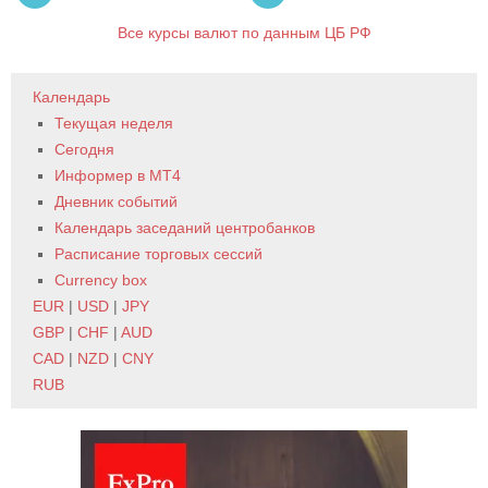
Все курсы валют по данным ЦБ РФ
Календарь
Текущая неделя
Сегодня
Информер в MT4
Дневник событий
Календарь заседаний центробанков
Расписание торговых сессий
Currency box
EUR
|
USD
|
JPY
GBP
|
CHF
|
AUD
CAD
|
NZD
|
CNY
RUB