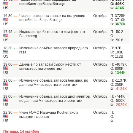
пособием по безработице
О: 406K
US
Ф:
404K
16:30
Число повторных заявок на получение
Октябрь
П: 3725K
пособия по безработице
О: 3710K
US
Ф:
3670К
17:45
Индекс потребительского комфорта от
Октябрь
П: -50.2
Bloomberg
О:
US
Ф: -50.8
18:30
Изменение объёма запасов природного
Октябрь
П: 97B
газа
О: 103B
US
Ф: 112B
19:00
Данные по запасам сырой нефти от
Октябрь
П: -4679K
министерства энергетики
О: 800K
US
Ф:
1344K
19:00
Изменение объема запасов бензина, по
Октябрь
П: -1137K
данным Министерства энергетики
О: 250K
US
Ф:
-4134K
19:00
Изменение объема запасов дистиллятов,
Октябрь
П: -744K
по данным Министерства энергетики
О: -500K
US
Ф:
-2929K
22:30
Член FOMC Narayana Kocherlakota
Октябрь
П:
выступит с речью
О:
US
Ф:
Пятница, 14 октября