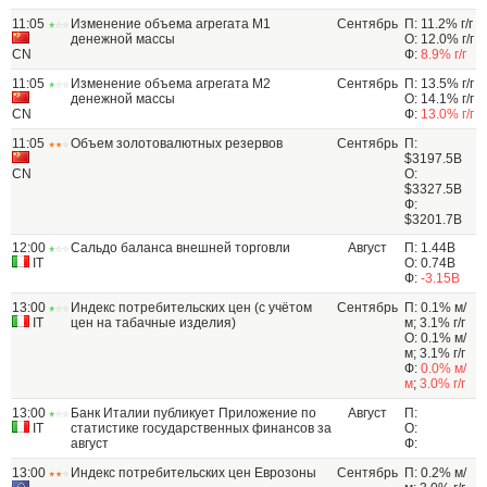
11:05
Изменение объема агрегата М1
Сентябрь
П: 11.2% г/г
денежной массы
О: 12.0% г/г
CN
Ф:
8.9% г/г
11:05
Изменение объема агрегата М2
Сентябрь
П: 13.5% г/г
денежной массы
О: 14.1% г/г
CN
Ф:
13.0% г/г
11:05
Объем золотовалютных резервов
Сентябрь
П:
$3197.5B
CN
О:
$3327.5B
Ф:
$3201.7B
12:00
Сальдо баланса внешней торговли
Август
П: 1.44B
IT
О: 0.74B
Ф:
-3.15B
13:00
Индекс потребительских цен (с учётом
Сентябрь
П: 0.1% м/
IT
цен на табачные изделия)
м; 3.1% г/г
О: 0.1% м/
м; 3.1% г/г
Ф:
0.0% м/
м
;
3.0% г/г
13:00
Банк Италии публикует Приложение по
Август
П:
IT
статистике государственных финансов за
О:
август
Ф:
13:00
Индекс потребительских цен Еврозоны
Сентябрь
П: 0.2% м/