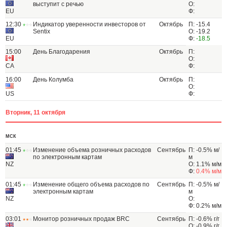
выступит с речью
О:
EU
Ф:
12:30
Индикатор уверенности инвесторов от
Октябрь
П: -15.4
Sentix
О: -19.2
EU
Ф:
-18.5
15:00
День Благодарения
Октябрь
П:
О:
CA
Ф:
16:00
День Колумба
Октябрь
П:
О:
US
Ф:
Вторник, 11 октября
МСК
01:45
Изменение объема розничных расходов
Сентябрь
П: -0.5% м/
по электронным картам
м
NZ
О: 1.1% м/м
Ф:
0.4% м/м
01:45
Изменение общего объема расходов по
Сентябрь
П: -0.5% м/
электронным картам
м
NZ
О:
Ф: 0.2% м/м
03:01
Монитор розничных продаж BRC
Сентябрь
П: -0.6% г/г
О: -0.9% г/г