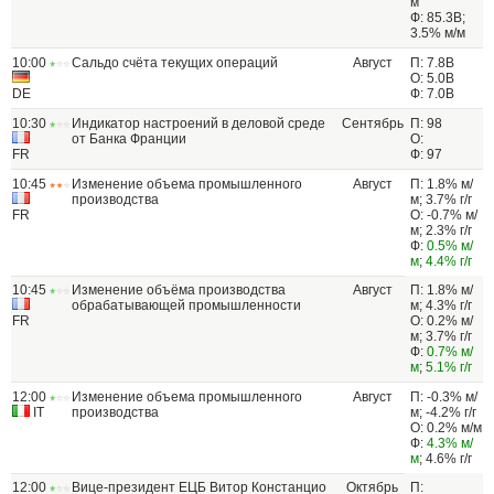
м
Ф: 85.3B;
3.5% м/м
10:00
Сальдо счёта текущих операций
Август
П: 7.8B
О: 5.0B
DE
Ф: 7.0B
10:30
Индикатор настроений в деловой среде
Сентябрь
П: 98
от Банка Франции
О:
FR
Ф: 97
10:45
Изменение объема промышленного
Август
П: 1.8% м/
производства
м; 3.7% г/г
FR
О: -0.7% м/
м; 2.3% г/г
Ф:
0.5% м/
м
;
4.4% г/г
10:45
Изменение объёма производства
Август
П: 1.8% м/
обрабатывающей промышленности
м; 4.3% г/г
FR
О: 0.2% м/
м; 3.7% г/г
Ф:
0.7% м/
м
;
5.1% г/г
12:00
Изменение объема промышленного
Август
П: -0.3% м/
IT
производства
м; -4.2% г/г
О: 0.2% м/м
Ф:
4.3% м/
м
; 4.6% г/г
12:00
Вице-президент ЕЦБ Витор Констанцио
Октябрь
П: