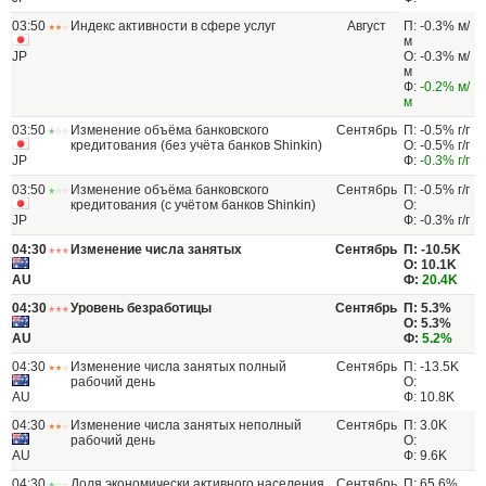
03:50
Индекс активности в сфере услуг
Август
П: -0.3% м/
м
JP
О: -0.3% м/
м
Ф:
-0.2% м/
м
03:50
Изменение объёма банковского
Сентябрь
П: -0.5% г/г
кредитования (без учёта банков Shinkin)
О: -0.5% г/г
JP
Ф:
-0.3% г/г
03:50
Изменение объёма банковского
Сентябрь
П: -0.5% г/г
кредитования (с учётом банков Shinkin)
О:
JP
Ф: -0.3% г/г
04:30
Изменение числа занятых
Сентябрь
П: -10.5K
О: 10.1K
AU
Ф:
20.4K
04:30
Уровень безработицы
Сентябрь
П: 5.3%
О: 5.3%
AU
Ф:
5.2%
04:30
Изменение числа занятых полный
Сентябрь
П: -13.5K
рабочий день
О:
AU
Ф: 10.8K
04:30
Изменение числа занятых неполный
Сентябрь
П: 3.0K
рабочий день
О:
AU
Ф: 9.6K
04:30
Доля экономически активного населения
Сентябрь
П: 65.6%