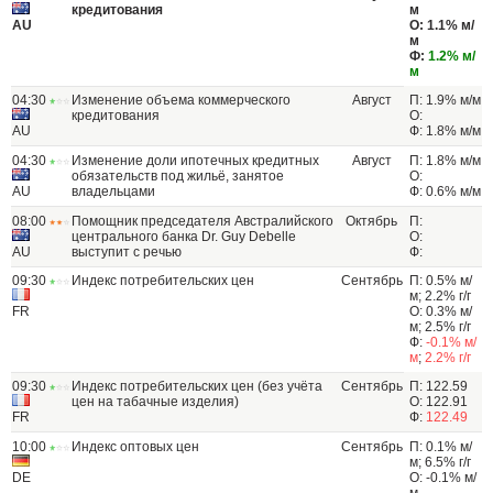
кредитования
м
AU
О: 1.1% м/
м
Ф:
1.2% м/
м
04:30
Изменение объема коммерческого
Август
П: 1.9% м/м
кредитования
О:
AU
Ф: 1.8% м/м
04:30
Изменение доли ипотечных кредитных
Август
П: 1.8% м/м
обязательств под жильё, занятое
О:
AU
владельцами
Ф: 0.6% м/м
08:00
Помощник председателя Австралийского
Октябрь
П:
центрального банка Dr. Guy Debelle
О:
AU
выступит с речью
Ф:
09:30
Индекс потребительских цен
Сентябрь
П: 0.5% м/
м; 2.2% г/г
FR
О: 0.3% м/
м; 2.5% г/г
Ф:
-0.1% м/
м
;
2.2% г/г
09:30
Индекс потребительских цен (без учёта
Сентябрь
П: 122.59
цен на табачные изделия)
О: 122.91
FR
Ф:
122.49
10:00
Индекс оптовых цен
Сентябрь
П: 0.1% м/
м; 6.5% г/г
DE
О: -0.1% м/