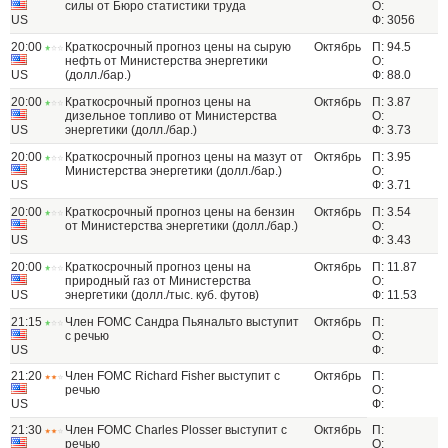
силы от Бюро статистики труда
О:
US
Ф: 3056
20:00
Краткосрочный прогноз цены на сырую
Октябрь
П: 94.5
нефть от Министерства энергетики
О:
US
(долл./бар.)
Ф: 88.0
20:00
Краткосрочный прогноз цены на
Октябрь
П: 3.87
дизельное топливо от Министерства
О:
US
энергетики (долл./бар.)
Ф: 3.73
20:00
Краткосрочный прогноз цены на мазут от
Октябрь
П: 3.95
Министерства энергетики (долл./бар.)
О:
US
Ф: 3.71
20:00
Краткосрочный прогноз цены на бензин
Октябрь
П: 3.54
от Министерства энергетики (долл./бар.)
О:
US
Ф: 3.43
20:00
Краткосрочный прогноз цены на
Октябрь
П: 11.87
природный газ от Министерства
О:
US
энергетики (долл./тыс. куб. футов)
Ф: 11.53
21:15
Член FOMC Сандра Пьянальто выступит
Октябрь
П:
с речью
О:
US
Ф:
21:20
Член FOMC Richard Fisher выступит с
Октябрь
П:
речью
О:
US
Ф:
21:30
Член FOMC Charles Plosser выступит с
Октябрь
П:
речью
О: