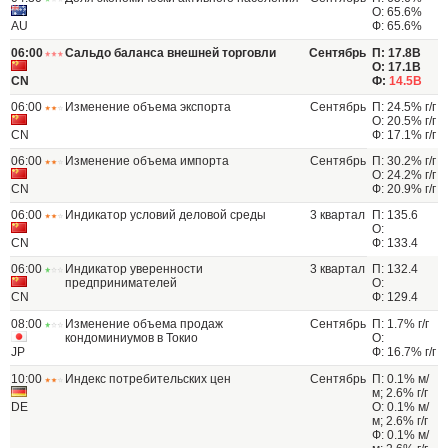
О: 65.6%
AU
Ф: 65.6%
06:00
Сальдо баланса внешней торговли
Сентябрь
П: 17.8B
О: 17.1B
CN
Ф:
14.5B
06:00
Изменение объема экспорта
Сентябрь
П: 24.5% г/г
О: 20.5% г/г
CN
Ф: 17.1% г/г
06:00
Изменение объема импорта
Сентябрь
П: 30.2% г/г
О: 24.2% г/г
CN
Ф: 20.9% г/г
06:00
Индикатор условий деловой среды
3 квартал
П: 135.6
О:
CN
Ф: 133.4
06:00
Индикатор уверенности
3 квартал
П: 132.4
предпринимателей
О:
CN
Ф: 129.4
08:00
Изменение объема продаж
Сентябрь
П: 1.7% г/г
кондоминиумов в Токио
О:
JP
Ф: 16.7% г/г
10:00
Индекс потребительских цен
Сентябрь
П: 0.1% м/
м; 2.6% г/г
DE
О: 0.1% м/
м; 2.6% г/г
Ф: 0.1% м/