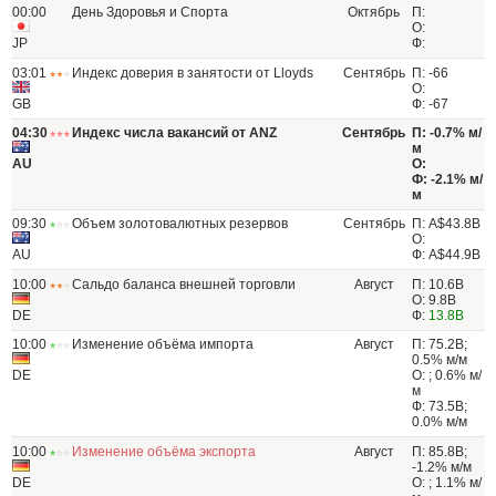
00:00
День Здоровья и Спорта
Октябрь
П:
О:
JP
Ф:
03:01
Индекс доверия в занятости от Lloyds
Сентябрь
П: -66
О:
GB
Ф: -67
04:30
Индекс числа вакансий от ANZ
Сентябрь
П: -0.7% м/
м
AU
О:
Ф: -2.1% м/
м
09:30
Объем золотовалютных резервов
Сентябрь
П: A$43.8B
О:
AU
Ф: A$44.9B
10:00
Сальдо баланса внешней торговли
Август
П: 10.6B
О: 9.8B
DE
Ф:
13.8B
10:00
Изменение объёма импорта
Август
П: 75.2B;
0.5% м/м
DE
О: ; 0.6% м/
м
Ф: 73.5B;
0.0% м/м
10:00
Изменение объёма экспорта
Август
П: 85.8B;
-1.2% м/м
DE
О: ; 1.1% м/