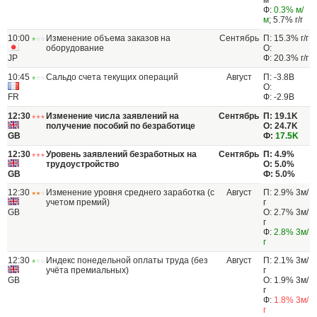
м
Ф:
0.3% м/
м
; 5.7% г/г
10:00
Изменение объема заказов на
Сентябрь
П: 15.3% г/г
оборудование
О:
JP
Ф: 20.3% г/г
10:45
Сальдо счета текущих операций
Август
П: -3.8B
О:
FR
Ф: -2.9B
12:30
Изменение числа заявлений на
Сентябрь
П: 19.1K
получение пособий по безработице
О: 24.7K
GB
Ф:
17.5K
12:30
Уровень заявлений безработных на
Сентябрь
П: 4.9%
трудоустройство
О: 5.0%
GB
Ф: 5.0%
12:30
Изменение уровня среднего заработка (с
Август
П: 2.9% 3м/
учетом премий)
г
GB
О: 2.7% 3м/
г
Ф:
2.8% 3м/
г
12:30
Индекс понедельной оплаты труда (без
Август
П: 2.1% 3м/
учёта премиальных)
г
GB
О: 1.9% 3м/
г
Ф:
1.8% 3м/
г