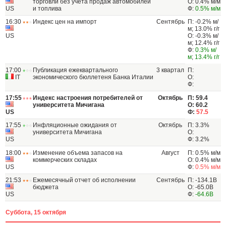
торговли без учёта продаж автомобилей
О: 0.4% м/м
US
и топлива
Ф:
0.5% м/м
16:30
Индекс цен на импорт
Сентябрь
П: -0.2% м/
м; 13.0% г/г
US
О: -0.3% м/
м; 12.4% г/г
Ф:
0.3% м/
м
;
13.4% г/г
17:00
Публикация ежеквартального
3 квартал
П:
IT
экономического бюллетеня Банка Италии
О:
Ф:
17:55
Индекс настроения потребителей от
Октябрь
П: 59.4
университета Мичигана
О: 60.2
US
Ф:
57.5
17:55
Инфляционные ожидания от
Октябрь
П: 3.3%
университета Мичигана
О:
US
Ф: 3.2%
18:00
Изменение объема запасов на
Август
П: 0.5% м/м
коммерческих складах
О: 0.4% м/м
US
Ф:
0.5% м/м
21:53
Ежемесячный отчет об исполнении
Сентябрь
П: -134.1B
бюджета
О: -65.0B
US
Ф:
-64.6B
Суббота, 15 октября