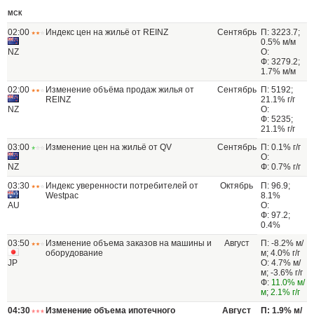
МСК
02:00
Индекс цен на жильё от REINZ
Сентябрь
П: 3223.7;
0.5% м/м
NZ
О:
Ф: 3279.2;
1.7% м/м
02:00
Изменение объёма продаж жилья от
Сентябрь
П: 5192;
REINZ
21.1% г/г
NZ
О:
Ф: 5235;
21.1% г/г
03:00
Изменение цен на жильё от QV
Сентябрь
П: 0.1% г/г
О:
NZ
Ф: 0.7% г/г
03:30
Индекс уверенности потребителей от
Октябрь
П: 96.9;
Westpac
8.1%
AU
О:
Ф: 97.2;
0.4%
03:50
Изменение объема заказов на машины и
Август
П: -8.2% м/
оборудование
м; 4.0% г/г
JP
О: 4.7% м/
м; -3.6% г/г
Ф:
11.0% м/
м
;
2.1% г/г
04:30
Изменение объема ипотечного
Август
П: 1.9% м/