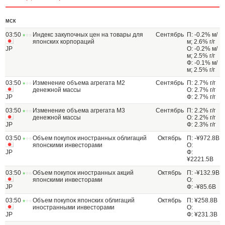
МСК
03:50
Индекс закупочных цен на товары для
Сентябрь
П: -0.2% м/
японских корпораций
м; 2.6% г/г
JP
О: -0.2% м/
м; 2.5% г/г
Ф: -0.1% м/
м; 2.5% г/г
03:50
Изменение объема агрегата M2
Сентябрь
П: 2.7% г/г
денежной массы
О: 2.7% г/г
JP
Ф: 2.7% г/г
03:50
Изменение объема агрегата M3
Сентябрь
П: 2.2% г/г
денежной массы
О: 2.2% г/г
JP
Ф: 2.3% г/г
03:50
Объем покупок иностранных облигаций
Октябрь
П: -¥972.8B
японскими инвесторами
О:
JP
Ф:
¥2221.5B
03:50
Объем покупок иностранных акций
Октябрь
П: -¥132.9B
японскими инвесторами
О:
JP
Ф: -¥85.6B
03:50
Объем покупок японских облигаций
Октябрь
П: ¥258.8B
иностранными инвесторами
О:
JP
Ф: ¥231.3B