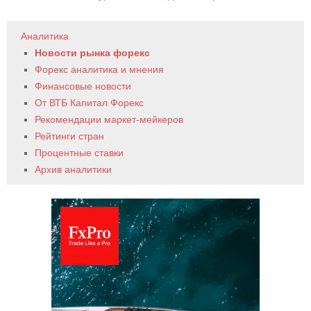
Аналитика
Новости рынка форекс
Форекс аналитика и мнения
Финансовые новости
От ВТБ Капитал Форекс
Рекомендации маркет-мейкеров
Рейтинги стран
Процентные ставки
Архив аналитики