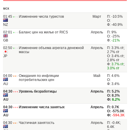
МСК
01:45
Изменение числа туристов
Март
П: -10.5%
О:
NZ
Ф: -40.9%
02:01
Баланс цен на жилье от RICS
Апрель
П: 9%
О: -25%
GB
Ф:
-21%
02:50
Изменение объема агрегата денежной
Апрель
П: 3.3% г/г;
массы
2.7% г/г
JP
О: 3.4% г/г;
2.8% г/г
Ф:
3.7% г/г
;
3.0% г/г
04:00
Ожидания по инфляции
Май
П: 4.6%
потребительских цен
О:
AU
Ф: 3.4%
04:30
Уровень безработицы
Апрель
П: 5.2%
О: 8.3%
AU
Ф:
6.2%
04:30
Изменение числа занятых
Апрель
П: 0.7K
О: -575.0K
AU
Ф:
-594.3K
04:30
Частичная занятость
Апрель
П: -0.4K;
6.4K