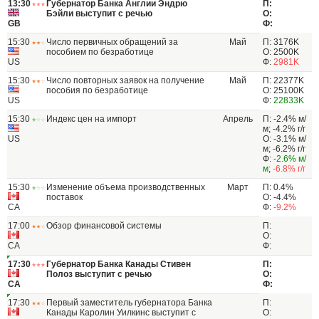
13:30
Губернатор Банка Англии Эндрю
П:
Бэйли выступит с речью
О:
GB
Ф:
15:30
Число первичных обращений за
Май
П: 3176K
пособием по безработице
О: 2500K
US
Ф:
2981K
15:30
Число повторных заявок на получение
Май
П: 22377K
пособия по безработице
О: 25100K
US
Ф:
22833K
15:30
Индекс цен на импорт
Апрель
П: -2.4% м/
м; -4.2% г/г
US
О: -3.1% м/
м; -6.2% г/г
Ф:
-2.6% м/
м
;
-6.8% г/г
15:30
Изменение объема производственных
Март
П: 0.4%
поставок
О: -4.4%
CA
Ф:
-9.2%
17:00
Обзор финансовой системы
П:
О:
CA
Ф:
17:30
Губернатор Банка Канады Стивен
П:
Полоз выступит с речью
О:
CA
Ф:
17:30
Первый заместитель губернатора Банка
П:
Канады Каролин Уилкинс выступит с
О: