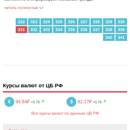
читать полностью
322
323
324
325
326
327
328
329
330
331
332
333
334
335
336
337
338
339
340
341
Курсы валют от ЦБ РФ
€
94.84₽
$
82.17₽
+0.78
+0.76
Все курсы валют по данным ЦБ РФ