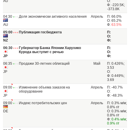
AU
О:
Ф: -220.5K;
-373.8K
04:30
Доля экономически активного населения
Апрель
П: 66.0%
О: 65.2%
AU
Ф:
63.5%
05:00
Публикация госбюджета
П:
О:
NZ
Ф:
06:30
Губернатор Банка Японии Харухико
П:
Курода выступит с речью
О:
JP
Ф:
06:35
Продажи 30-летних облигаций
Май
П: 0.426%;
3.53
JP
О:
Ф: 0.449%;
3.69
09:00
Изменение объема заказов на
Апрель
П: -40.7%
оборудование
О:
JP
Ф: -48.3%
09:00
Индекс потребительских цен
Апрель
П: 0.3% м/м;
0.8% г/г
DE
О: 0.3% м/м;
0.8% г/г
Ф:
0.4% м/м
;
0.9% г/г