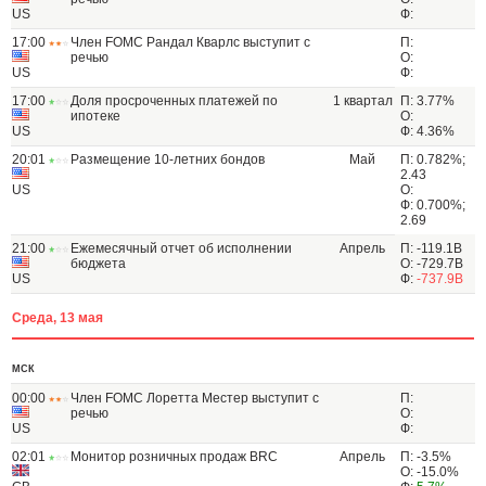
US
Ф:
17:00
Член FOMC Рандал Кварлс выступит с
П:
речью
О:
US
Ф:
17:00
Доля просроченных платежей по
1 квартал
П: 3.77%
ипотеке
О:
US
Ф: 4.36%
20:01
Размещение 10-летних бондов
Май
П: 0.782%;
2.43
US
О:
Ф: 0.700%;
2.69
21:00
Ежемесячный отчет об исполнении
Апрель
П: -119.1B
бюджета
О: -729.7B
US
Ф:
-737.9B
Среда, 13 мая
МСК
00:00
Член FOMC Лоретта Местер выступит с
П:
речью
О:
US
Ф:
02:01
Монитор розничных продаж BRC
Апрель
П: -3.5%
О: -15.0%