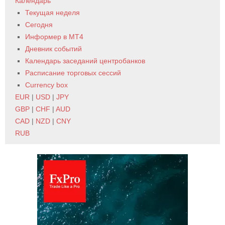
Календарь
Текущая неделя
Сегодня
Информер в MT4
Дневник событий
Календарь заседаний центробанков
Расписание торговых сессий
Currency box
EUR
|
USD
|
JPY
GBP
|
CHF
|
AUD
CAD
|
NZD
|
CNY
RUB