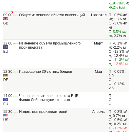
-1.9%3м/3м
;
-6.2% м/м
09:00
Общее изменение объема инвестиций
1 квартал
П: -0.5%кв/
кв; 1.8% г/г
GB
О: -3.0%кв/
кв
Ф:
0.0% кв/
кв
; 0.7% г/г
12:00
Изменение объема промышленного
Март
П: -0.1% м/
производства
м; -2.2% г/г
EU
О: -12.3% м/
м; -12.4% г/г
Ф:
-11.3% м/
м
;
-12.9% г/г
12:30
Размещение 30-летних бондов
Май
П: -0.09%;
1.9
DE
О:
Ф: -0.13%;
2.5
14:00
Член исполнительного совета ЕЦБ
П:
Филип Лейн выступит с речью
О:
EU
Ф:
15:30
Индекс цен производителей
Апрель
П: -0.2% м/
м; 0.7% г/г
US
О: -0.5% м/
м; -0.2% г/г
Ф:
-1.3% м/