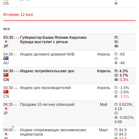
US
Ф:
Вторник, 12 мая
МСК
03:30
Губернатор Банка Японии Харухико
П:
Курода выступит с речью
О:
JP
Ф:
04:30
Индекс делового доверия NAB
Апрель
П: -65
О:
AU
Ф: -46
04:30
Индекс потребительских цен
Апрель
П: 4.3%
О: 3.7%
CN
Ф:
3.3%
04:30
Индекс цен производителей
Апрель
П: -1.5%
О: -2.6%
CN
Ф:
-3.1%
06:35
Продажи 10-летних облигаций
Май
П: 0.023%;
4.19
JP
О:
Ф: -0.001%;
4.09
08:00
Индекс опережающих экономических
Март
П: 91.9
индикаторов
О: 84.3
JP
Ф:
83.8