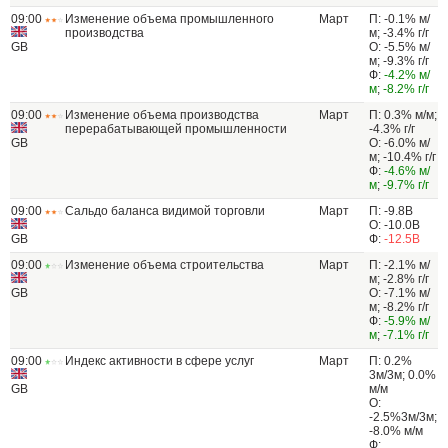
09:00
Изменение объема промышленного
Март
П: -0.1% м/
производства
м; -3.4% г/г
GB
О: -5.5% м/
м; -9.3% г/г
Ф:
-4.2% м/
м
;
-8.2% г/г
09:00
Изменение объема производства
Март
П: 0.3% м/м;
перерабатывающей промышленности
-4.3% г/г
GB
О: -6.0% м/
м; -10.4% г/г
Ф:
-4.6% м/
м
;
-9.7% г/г
09:00
Сальдо баланса видимой торговли
Март
П: -9.8B
О: -10.0B
GB
Ф:
-12.5B
09:00
Изменение объема строительства
Март
П: -2.1% м/
м; -2.8% г/г
GB
О: -7.1% м/
м; -8.2% г/г
Ф:
-5.9% м/
м
;
-7.1% г/г
09:00
Индекс активности в сфере услуг
Март
П: 0.2%
3м/3м; 0.0%
GB
м/м
О:
-2.5%3м/3м;
-8.0% м/м
Ф: