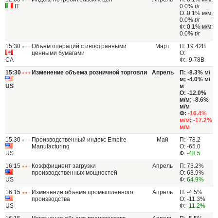
IT
0.0% г/г
О: 0.1% м/м;
0.0% г/г
Ф: 0.1% м/м;
0.0% г/г
15:30
Объем операций с иностранными
Март
П: 19.42B
ценными бумагами
О:
CA
Ф: -9.78B
15:30
Изменение объема розничной торговли
Апрель
П: -8.3% м/
м; -4.0% м/
US
м
О: -12.0%
м/м; -8.6%
м/м
Ф:
-16.4%
м/м
;
-17.2%
м/м
15:30
Производственный индекс Empire
Май
П: -78.2
Manufacturing
О: -65.0
US
Ф:
-48.5
16:15
Коэффициент загрузки
Апрель
П: 73.2%
производственных мощностей
О: 63.9%
US
Ф:
64.9%
16:15
Изменение объема промышленного
Апрель
П: -4.5%
производства
О: -11.3%
US
Ф:
-11.2%