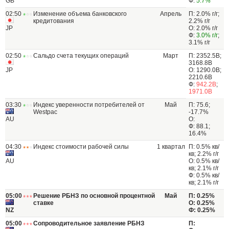
GB
Ф:
5.7%
02:50
Изменение объема банковского
Апрель
П: 2.0% г/г;
кредитования
2.2% г/г
JP
О: 2.0% г/г
Ф:
3.0% г/г
;
3.1% г/г
02:50
Сальдо счета текущих операций
Март
П: 2352.5B;
3168.8B
JP
О: 1290.0B;
2210.6B
Ф:
942.2B
;
1971.0B
03:30
Индекс уверенности потребителей от
Май
П: 75.6;
Westpac
-17.7%
AU
О:
Ф: 88.1;
16.4%
04:30
Индекс стоимости рабочей силы
1 квартал
П: 0.5% кв/
кв; 2.2% г/г
AU
О: 0.5% кв/
кв; 2.1% г/г
Ф: 0.5% кв/
кв; 2.1% г/г
05:00
Решение РБНЗ по основной процентной
Май
П: 0.25%
ставке
О: 0.25%
NZ
Ф: 0.25%
05:00
Сопроводительное заявление РБНЗ
П: