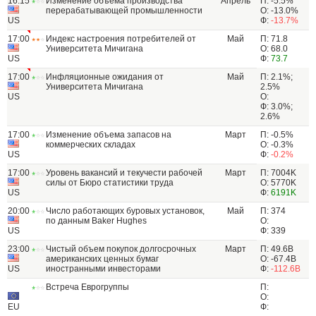
16:15
Изменение объема производства
Апрель
П: -5.5%
перерабатывающей промышленности
О: -13.0%
US
Ф:
-13.7%
17:00
Индекс настроения потребителей от
Май
П: 71.8
Университета Мичигана
О: 68.0
US
Ф:
73.7
17:00
Инфляционные ожидания от
Май
П: 2.1%;
Университета Мичигана
2.5%
US
О:
Ф: 3.0%;
2.6%
17:00
Изменение объема запасов на
Март
П: -0.5%
коммерческих складах
О: -0.3%
US
Ф:
-0.2%
17:00
Уровень вакансий и текучести рабочей
Март
П: 7004K
силы от Бюро статистики труда
О: 5770K
US
Ф:
6191K
20:00
Число работающих буровых установок,
Май
П: 374
по данным Baker Hughes
О:
US
Ф: 339
23:00
Чистый объем покупок долгосрочных
Март
П: 49.6B
американских ценных бумаг
О: -67.4B
US
иностранными инвесторами
Ф:
-112.6B
Встреча Еврогруппы
П:
О:
EU
Ф: