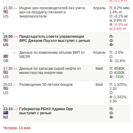
м
;
-1.2% г/г
15:30
Индекс цен производителей без учета
Апрель
П: 0.2% м/м;
цен на продукты питания и
1.4% г/г
US
энергоносители
О: -0.1% м/
м; 0.9% г/г
Ф:
-0.3% м/
м
;
0.6% г/г
16:00
Председатель совета управляющих
П:
ФРС Джером Пауэлл выступит с речью
О:
US
Ф:
Данные по изменению объема ВВП от
Апрель
П: -2.0%
NIESR
О:
GB
Ф: -11.8%
17:30
Данные по запасам сырой нефти от
Май
П: 4590K
министерства энергетики
О: 4100K
US
Ф:
-745K
20:01
Размещение 30-летних бондов
Май
П: 1.325%;
2.35
US
О:
Ф: 1.342%;
2.30
23:10
Губернатор РБНЗ Адриан Орр
П:
выступит с речью
О:
NZ
Ф:
Четверг, 14 мая