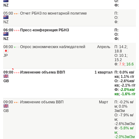
О:
NZ
Ф:
05:00
Отчет РБНЗ по монетарной политике
П:
О:
NZ
Ф:
06:00
Пресс-конференция РБНЗ
П:
О:
NZ
Ф:
08:00
Опрос экономических наблюдателей
Апрель
П: 14.2;
18.8
JP
О: 10.1;
15.2
Ф:
7.9
;
16.6
09:00
Изменение объема ВВП
1 квартал
П: 0.0% кв/
кв; 1.1% г/г
GB
О: -2.6%кв/
кв; -2.1% г/г
Ф:
-2.0%кв/
кв
;
-1.6% г/г
09:00
Изменение объема ВВП
Март
П: -0.2% м/
м; 0.0%
GB
3м/3м
О: -7.9% м/
м;
-2.6%3м/3м
Ф:
-5.8% м/
м
;
-2.0%3м/3м