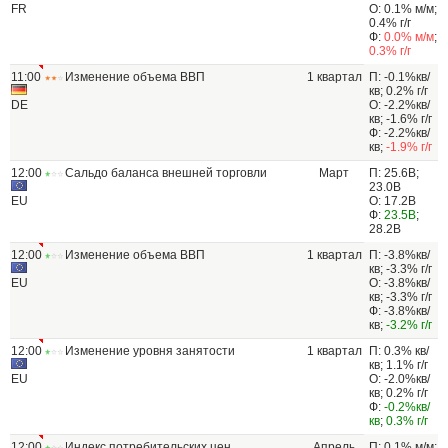
FR
О: 0.1% м/м;
0.4% г/г
Ф:
0.0% м/м
;
0.3% г/г
11:00
Изменение объема ВВП
1 квартал
П: -0.1%кв/
кв; 0.2% г/г
DE
О: -2.2%кв/
кв; -1.6% г/г
Ф: -2.2%кв/
кв;
-1.9% г/г
12:00
Сальдо баланса внешней торговли
Март
П: 25.6B;
23.0B
EU
О: 17.2B
Ф:
23.5B
;
28.2B
12:00
Изменение объема ВВП
1 квартал
П: -3.8%кв/
кв; -3.3% г/г
EU
О: -3.8%кв/
кв; -3.3% г/г
Ф: -3.8%кв/
кв;
-3.2% г/г
12:00
Изменение уровня занятости
1 квартал
П: 0.3% кв/
кв; 1.1% г/г
EU
О: -2.0%кв/
кв; 0.2% г/г
Ф:
-0.2%кв/
кв
;
0.3% г/г
12:00
Индекс потребительских цен
Апрель
П: 0.1% м/м;