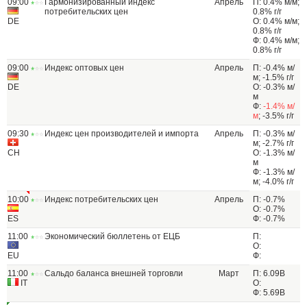
09:00
Гармонизированный индекс
Апрель
П: 0.4% м/м;
потребительских цен
0.8% г/г
DE
О: 0.4% м/м;
0.8% г/г
Ф: 0.4% м/м;
0.8% г/г
09:00
Индекс оптовых цен
Апрель
П: -0.4% м/
м; -1.5% г/г
DE
О: -0.3% м/
м
Ф:
-1.4% м/
м
; -3.5% г/г
09:30
Индекс цен производителей и импорта
Апрель
П: -0.3% м/
м; -2.7% г/г
CH
О: -1.3% м/
м
Ф: -1.3% м/
м; -4.0% г/г
10:00
Индекс потребительских цен
Апрель
П: -0.7%
О: -0.7%
ES
Ф: -0.7%
11:00
Экономический бюллетень от ЕЦБ
П:
О:
EU
Ф:
11:00
Сальдо баланса внешней торговли
Март
П: 6.09B
IT
О:
Ф: 5.69B