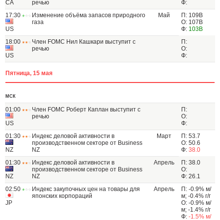
CA
речью
Ф:
17:30
Изменение объёма запасов природного
Май
П: 109B
газа
О: 107B
US
Ф:
103B
18:00
Член FOMC Нил Кашкари выступит с
П:
речью
О:
US
Ф:
Пятница, 15 мая
МСК
01:00
Член FOMC Роберт Каплан выступит с
П:
речью
О:
US
Ф:
01:30
Индекс деловой активности в
Март
П: 53.7
производственном секторе от Business
О: 50.6
NZ
NZ
Ф:
38.0
01:30
Индекс деловой активности в
Апрель
П: 38.0
производственном секторе от Business
О:
NZ
NZ
Ф: 26.1
02:50
Индекс закупочных цен на товары для
Апрель
П: -0.9% м/
японских корпораций
м; -0.4% г/г
JP
О: -0.9% м/
м; -1.4% г/г
Ф:
-1.5% м/