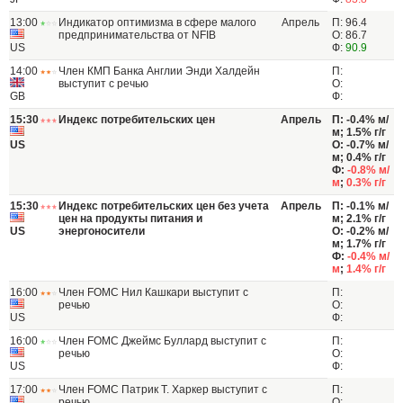
13:00
Индикатор оптимизма в сфере малого
Апрель
П: 96.4
предпринимательства от NFIB
О: 86.7
US
Ф:
90.9
14:00
Член КМП Банка Англии Энди Халдейн
П:
выступит с речью
О:
GB
Ф:
15:30
Индекс потребительских цен
Апрель
П: -0.4% м/
м; 1.5% г/г
US
О: -0.7% м/
м; 0.4% г/г
Ф:
-0.8% м/
м
;
0.3% г/г
15:30
Индекс потребительских цен без учета
Апрель
П: -0.1% м/
цен на продукты питания и
м; 2.1% г/г
US
энергоносители
О: -0.2% м/
м; 1.7% г/г
Ф:
-0.4% м/
м
;
1.4% г/г
16:00
Член FOMC Нил Кашкари выступит с
П:
речью
О:
US
Ф:
16:00
Член FOMC Джеймс Буллард выступит с
П:
речью
О:
US
Ф:
17:00
Член FOMC Патрик Т. Харкер выступит с
П:
речью
О: