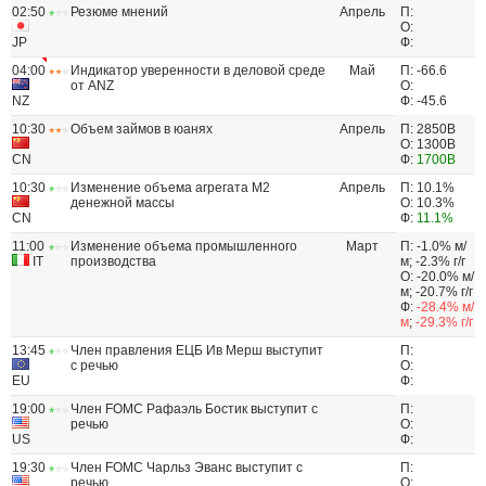
02:50
Резюме мнений
Апрель
П:
О:
JP
Ф:
04:00
Индикатор уверенности в деловой среде
Май
П: -66.6
от ANZ
О:
NZ
Ф: -45.6
10:30
Объем займов в юанях
Апрель
П: 2850B
О: 1300B
CN
Ф:
1700B
10:30
Изменение объема агрегата М2
Апрель
П: 10.1%
денежной массы
О: 10.3%
CN
Ф:
11.1%
11:00
Изменение объема промышленного
Март
П: -1.0% м/
IT
производства
м; -2.3% г/г
О: -20.0% м/
м; -20.7% г/г
Ф:
-28.4% м/
м
;
-29.3% г/г
13:45
Член правления ЕЦБ Ив Мерш выступит
П:
с речью
О:
EU
Ф:
19:00
Член FOMC Рафаэль Бостик выступит с
П:
речью
О:
US
Ф:
19:30
Член FOMC Чарльз Эванс выступит с
П:
речью
О: