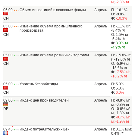
м
;
-2.3% г/г
05:00
Объем инвестиций в основные фонды
Апрель
П: -16.1%
О: -9.8%
CN
Ф:
-10.3%
05:00
Изменение объема промышленного
Апрель
П: -1.1% г/г;
производства
-8.4% г/г
CN
О: 1.5% г/г;
-5.4% г/г
Ф:
3.9% г/г
;
-4.9% г/г
05:00
Изменение объема розничной торговли
Апрель
П: -15.8% г/
г; -19.0% г/г
CN
О: -5.9% г/г;
-15.6% г/г
Ф:
-7.5% г/г
;
-16.2% г/г
05:00
Уровень безработицы
Апрель
П: 5.9%
О: 5.8%
CN
Ф:
6.0%
09:00
Индекс цен производителей
Апрель
П: -0.8% м/
м; -0.8% г/г
DE
О: -0.6% м/
м; -1.8% г/г
Ф:
-0.7% м/
м
;
-1.9% г/г
09:45
Индекс потребительских цен
Апрель
П: 0.1% м/м;
0.4% г/г