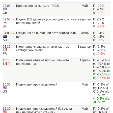
02:01
Баланс цен на жилье от RICS
Май
П: -22%
О: -24%
GB
Ф:
-32%
02:50
Индекс BSI деловых условий для крупных
2 квартал
П: -17.2
производителей
О: -20.5
JP
Ф:
-52.3
04:00
Ожидания по инфляции потребительских
Июнь
П: 3.4%
цен
О: 4.2%
AU
Ф:
3.3%
08:30
Изменение числа занятых в частном
1 квартал
П: -2.3%
секторе экономики
О: -2.3%
FR
Ф:
-2.5%
11:00
Изменение объема промышленного
Апрель
П: -28.4% м/
IT
производства
м; -29.4% г/г
О: -24.0% м/
м; -40.0% г/г
Ф:
-19.1% м/
м
;
-42.5% г/г
15:30
Индекс цен производителей
Май
П: -1.3% м/
м; -1.2% г/г
US
О: 0.1% м/м;
-1.2% г/г
Ф:
0.4% м/м
;
-0.8% г/г
15:30
Индекс цен производителей без учета
Май
П: -0.3% м/
цен на продукты питания и
м; 0.6% г/г