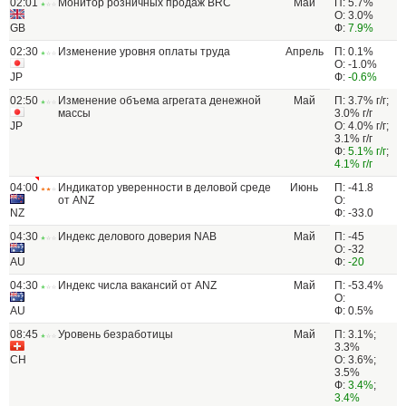
02:01
Монитор розничных продаж BRC
Май
П: 5.7%
О: 3.0%
GB
Ф:
7.9%
02:30
Изменение уровня оплаты труда
Апрель
П: 0.1%
О: -1.0%
JP
Ф:
-0.6%
02:50
Изменение объема агрегата денежной
Май
П: 3.7% г/г;
массы
3.0% г/г
JP
О: 4.0% г/г;
3.1% г/г
Ф:
5.1% г/г
;
4.1% г/г
04:00
Индикатор уверенности в деловой среде
Июнь
П: -41.8
от ANZ
О:
NZ
Ф: -33.0
04:30
Индекс делового доверия NAB
Май
П: -45
О: -32
AU
Ф:
-20
04:30
Индекс числа вакансий от ANZ
Май
П: -53.4%
О:
AU
Ф: 0.5%
08:45
Уровень безработицы
Май
П: 3.1%;
3.3%
CH
О: 3.6%;
3.5%
Ф:
3.4%
;
3.4%