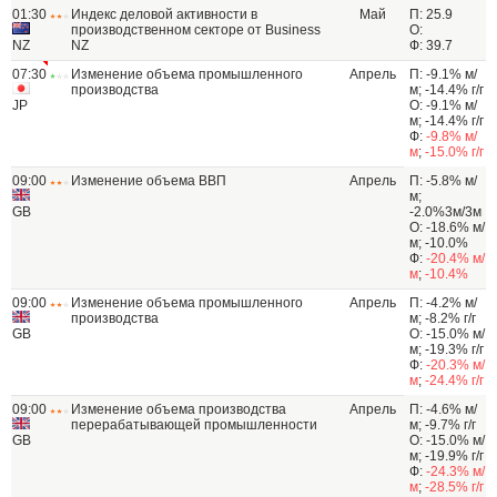
01:30
Индекс деловой активности в
Май
П: 25.9
производственном секторе от Business
О:
NZ
NZ
Ф: 39.7
07:30
Изменение объема промышленного
Апрель
П: -9.1% м/
производства
м; -14.4% г/г
JP
О: -9.1% м/
м; -14.4% г/г
Ф:
-9.8% м/
м
;
-15.0% г/г
09:00
Изменение объема ВВП
Апрель
П: -5.8% м/
м;
GB
-2.0%3м/3м
О: -18.6% м/
м; -10.0%
Ф:
-20.4% м/
м
;
-10.4%
09:00
Изменение объема промышленного
Апрель
П: -4.2% м/
производства
м; -8.2% г/г
GB
О: -15.0% м/
м; -19.3% г/г
Ф:
-20.3% м/
м
;
-24.4% г/г
09:00
Изменение объема производства
Апрель
П: -4.6% м/
перерабатывающей промышленности
м; -9.7% г/г
GB
О: -15.0% м/
м; -19.9% г/г
Ф:
-24.3% м/
м
;
-28.5% г/г