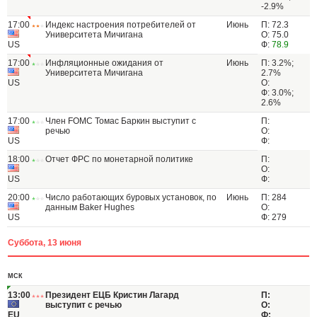
-2.9%
17:00
Индекс настроения потребителей от
Июнь
П: 72.3
Университета Мичигана
О: 75.0
US
Ф:
78.9
17:00
Инфляционные ожидания от
Июнь
П: 3.2%;
Университета Мичигана
2.7%
US
О:
Ф: 3.0%;
2.6%
17:00
Член FOMC Томас Баркин выступит с
П:
речью
О:
US
Ф:
18:00
Отчет ФРС по монетарной политике
П:
О:
US
Ф:
20:00
Число работающих буровых установок, по
Июнь
П: 284
данным Baker Hughes
О:
US
Ф: 279
Суббота, 13 июня
МСК
13:00
Президент ЕЦБ Кристин Лагард
П:
выступит с речью
О:
EU
Ф: