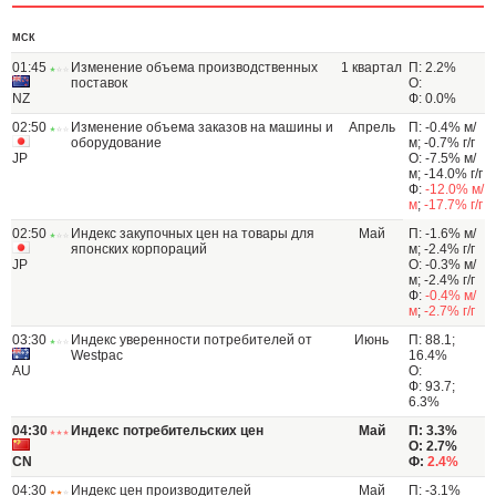
МСК
01:45
Изменение объема производственных
1 квартал
П: 2.2%
поставок
О:
NZ
Ф: 0.0%
02:50
Изменение объема заказов на машины и
Апрель
П: -0.4% м/
оборудование
м; -0.7% г/г
JP
О: -7.5% м/
м; -14.0% г/г
Ф:
-12.0% м/
м
;
-17.7% г/г
02:50
Индекс закупочных цен на товары для
Май
П: -1.6% м/
японских корпораций
м; -2.4% г/г
JP
О: -0.3% м/
м; -2.4% г/г
Ф:
-0.4% м/
м
;
-2.7% г/г
03:30
Индекс уверенности потребителей от
Июнь
П: 88.1;
Westpac
16.4%
AU
О:
Ф: 93.7;
6.3%
04:30
Индекс потребительских цен
Май
П: 3.3%
О: 2.7%
CN
Ф:
2.4%
04:30
Индекс цен производителей
Май
П: -3.1%