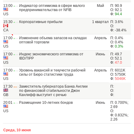
13:00
Индикатор оптимизма в сфере малого
Май
П: 90.9
предпринимательства от NFIB
О: 92.1
US
Ф:
94.4
15:30
Корпоративные прибыли
1 квартал
П: 3.6%
О:
CA
Ф: -38.4%
17:00
Изменение объема запасов на складах
Апрель
П: 0.4%
оптовой торговли
О: 0.4%
US
Ф:
0.3%
17:00
Индекс экономического оптимизма от
Июнь
П: 49.7
IBD/TIPP
О: 52.1
US
Ф:
47.0
17:00
Уровень вакансий и текучести рабочей
Апрель
П: 6011K
силы от Бюро статистики труда
О: 5750K
US
Ф:
5046K
17:30
Заместитель губернатора Банка Англии
П:
по финансовой стабильности Джон
О:
GB
Канлифф выступит с речью
Ф:
20:01
Размещение 10-летних бондов
Июнь
П: 0.700%;
2.69
US
О:
Ф: 0.832%;
2.26
Среда, 10 июня