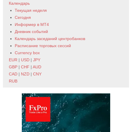
Календарь
Текущая неделя
Сегодня
Информер в MT4
Дневник событий
Календарь заседаний центробанков
Расписание торговых сессий
Currency box
EUR
|
USD
|
JPY
GBP
|
CHF
|
AUD
CAD
|
NZD
|
CNY
RUB