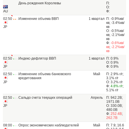
День рождения Королевы
П:
О:
AU
Ф:
02:50
Изменение объема ВВП
1 квартал
П: -0.9%кв/
кв; -3.4%кв/
JP
кв
О: -0.5%кв/
кв; -2.1%кв/
кв
Ф:
-0.6%кв/
кв
;
-2.2%кв/
кв
02:50
Индекс-дефлятор ВВП
1 квартал
П: 0.9%
О: 0.9%
JP
Ф: 0.9%
02:50
Изменение объема банковского
Май
П: 2.9% г/г;
кредитования
3.1% г/г
JP
О: 3.2% г/г
Ф:
4.8% г/г
;
5.1% г/г
02:50
Сальдо счета текущих операций
Апрель
П: 942.2B;
1971.0B
JP
О: 330.0B;
480.0B
Ф:
252.4B
;
262.7B
08:00
Опрос экономических наблюдателей
Май
П: 7.9; 16.6