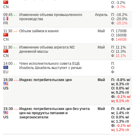
О: -3.2%
CN
Ф:
-3.7%
09:45
Изменение объема промышленного
Апрель
П: -16.2%
производства
О: -20.0%
FR
Ф:
-20.1%
11:30
Объем займов в юанях
Май
П: 1700B
О: 1600B
CN
Ф:
1480B
11:30
Изменение объема агрегата М2
Май
П: 11.1%
денежной массы
О: 11.3%
CN
Ф:
11.1%
14:00
Член исполнительного совета ЕЦБ
П:
Изабель Шнабель выступит с речью
О:
EU
Ф:
15:30
Индекс потребительских цен
Май
П: -0.8% м/
м; 0.3% г/г
US
О: 0.0% м/
м; 0.2% г/г
Ф:
-0.1% м/
м
;
0.1% г/г
15:30
Индекс потребительских цен без учета
Май
П: -0.4% м/
цен на продукты питания и
м; 1.4% г/г
US
энергоносители
О: 0.0% м/
м; 1.3% г/г
Ф:
-0.1% м/
м
;
1.2% г/г