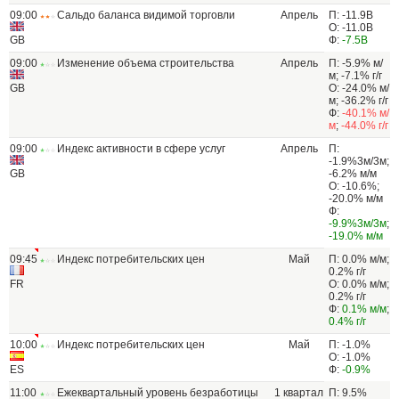
09:00
Сальдо баланса видимой торговли
Апрель
П: -11.9B
О: -11.0B
GB
Ф:
-7.5B
09:00
Изменение объема строительства
Апрель
П: -5.9% м/
м; -7.1% г/г
GB
О: -24.0% м/
м; -36.2% г/г
Ф:
-40.1% м/
м
;
-44.0% г/г
09:00
Индекс активности в сфере услуг
Апрель
П:
-1.9%3м/3м;
GB
-6.2% м/м
О: -10.6%;
-20.0% м/м
Ф:
-9.9%3м/3м
;
-19.0% м/м
09:45
Индекс потребительских цен
Май
П: 0.0% м/м;
0.2% г/г
FR
О: 0.0% м/м;
0.2% г/г
Ф:
0.1% м/м
;
0.4% г/г
10:00
Индекс потребительских цен
Май
П: -1.0%
О: -1.0%
ES
Ф:
-0.9%
11:00
Ежеквартальный уровень безработицы
1 квартал
П: 9.5%