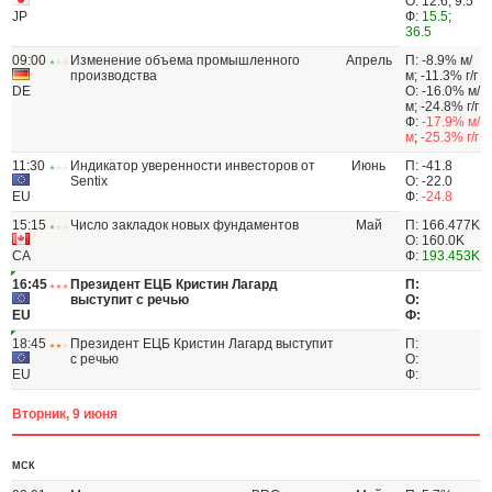
О: 12.6; 9.5
JP
Ф:
15.5
;
36.5
09:00
Изменение объема промышленного
Апрель
П: -8.9% м/
производства
м; -11.3% г/г
DE
О: -16.0% м/
м; -24.8% г/г
Ф:
-17.9% м/
м
;
-25.3% г/г
11:30
Индикатор уверенности инвесторов от
Июнь
П: -41.8
Sentix
О: -22.0
EU
Ф:
-24.8
15:15
Число закладок новых фундаментов
Май
П: 166.477K
О: 160.0K
CA
Ф:
193.453K
16:45
Президент ЕЦБ Кристин Лагард
П:
выступит с речью
О:
EU
Ф:
18:45
Президент ЕЦБ Кристин Лагард выступит
П:
с речью
О:
EU
Ф:
Вторник, 9 июня
МСК