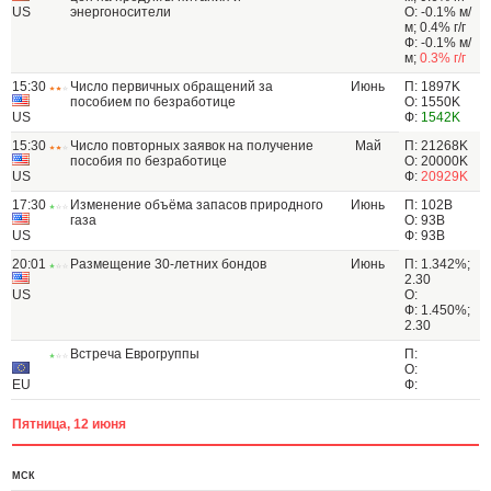
US
энергоносители
О: -0.1% м/
м; 0.4% г/г
Ф: -0.1% м/
м;
0.3% г/г
15:30
Число первичных обращений за
Июнь
П: 1897K
пособием по безработице
О: 1550K
US
Ф:
1542K
15:30
Число повторных заявок на получение
Май
П: 21268K
пособия по безработице
О: 20000K
US
Ф:
20929K
17:30
Изменение объёма запасов природного
Июнь
П: 102B
газа
О: 93B
US
Ф: 93B
20:01
Размещение 30-летних бондов
Июнь
П: 1.342%;
2.30
US
О:
Ф: 1.450%;
2.30
Встреча Еврогруппы
П:
О:
EU
Ф:
Пятница, 12 июня
МСК