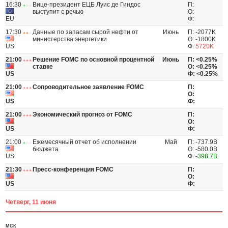
16:30
Вице-президент ЕЦБ Луис де Гиндос
П:
выступит с речью
О:
EU
Ф:
17:30
Данные по запасам сырой нефти от
Июнь
П: -2077K
министерства энергетики
О: -1800K
US
Ф:
5720K
21:00
Решение FOMC по основной процентной
Июнь
П: <0.25%
ставке
О: <0.25%
US
Ф: <0.25%
21:00
Сопроводительное заявление FOMC
П:
О:
US
Ф:
21:00
Экономический прогноз от FOMC
П:
О:
US
Ф:
21:00
Ежемесячный отчет об исполнении
Май
П: -737.9B
бюджета
О: -580.0B
US
Ф:
-398.7B
21:30
Пресс-конференция FOMC
П:
О:
US
Ф:
Четверг, 11 июня
МСК