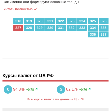
как именно они формируют основные тренды.
читать полностью
318
319
320
321
322
323
324
325
326
327
328
329
330
331
332
333
334
335
336
337
Курсы валют от ЦБ РФ
€
94.84₽
$
82.17₽
+0.78
+0.76
Все курсы валют по данным ЦБ РФ