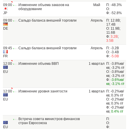
09:00
Изменение объема заказов на
Май
П: -48.3%
оборудование
О:
JP
Ф: -52.8%
09:00
Сальдо баланса внешней торговли
Апрель
П: 12.8B;
17.4B
DE
О: 11.9B;
11.6B
Ф:
3.2B
;
3.5B
09:45
Сальдо баланса внешней торговли
Апрель
П: -3.2B
О: -3.4B
FR
Ф:
-5.0B
12:00
Изменение объема ВВП
1 квартал
П: -3.8%кв/
кв; -3.2% г/г
EU
О: -3.8%кв/
кв; -3.2% г/г
Ф:
-3.6%кв/
кв
;
-3.1% г/г
12:00
Изменение уровня занятости
1 квартал
П: -0.2%кв/
кв; 0.3% г/г
EU
О: -0.2%кв/
кв; 0.3% г/г
Ф: -0.2%кв/
кв;
0.4% г/г
Встреча совета министров финансов
П:
стран Евросоюза
О:
EU
Ф: