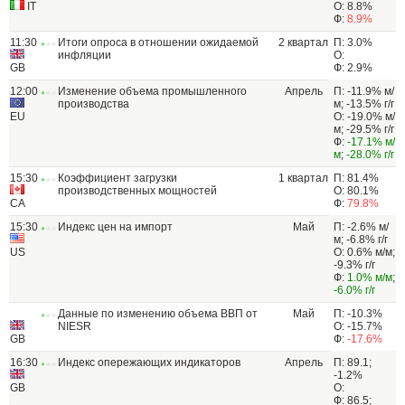
IT
О: 8.8%
Ф:
8.9%
11:30
Итоги опроса в отношении ожидаемой
2 квартал
П: 3.0%
инфляции
О:
GB
Ф: 2.9%
12:00
Изменение объема промышленного
Апрель
П: -11.9% м/
производства
м; -13.5% г/г
EU
О: -19.0% м/
м; -29.5% г/г
Ф:
-17.1% м/
м
;
-28.0% г/г
15:30
Коэффициент загрузки
1 квартал
П: 81.4%
производственных мощностей
О: 80.1%
CA
Ф:
79.8%
15:30
Индекс цен на импорт
Май
П: -2.6% м/
м; -6.8% г/г
US
О: 0.6% м/м;
-9.3% г/г
Ф:
1.0% м/м
;
-6.0% г/г
Данные по изменению объема ВВП от
Май
П: -10.3%
NIESR
О: -15.7%
GB
Ф:
-17.6%
16:30
Индекс опережающих индикаторов
Апрель
П: 89.1;
-1.2%
GB
О:
Ф: 86.5;