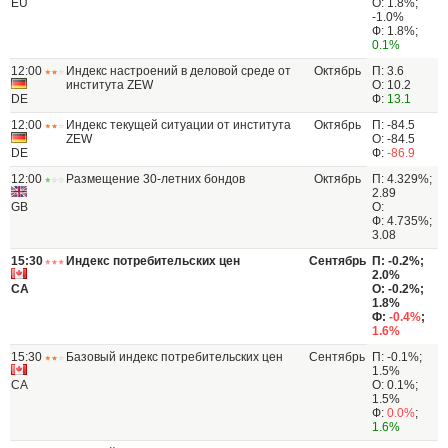
EU
О: 1.8%;
-1.0%
Ф: 1.8%;
0.1%
12:00
Индекс настроений в деловой среде от
Октябрь
П: 3.6
института ZEW
О: 10.2
DE
Ф:
13.1
12:00
Индекс текущей ситуации от института
Октябрь
П: -84.5
ZEW
О: -84.5
DE
Ф:
-86.9
12:00
Размещение 30-летних бондов
Октябрь
П: 4.329%;
2.89
GB
О:
Ф: 4.735%;
3.08
15:30
Индекс потребительских цен
Сентябрь
П: -0.2%;
2.0%
CA
О: -0.2%;
1.8%
Ф:
-0.4%
;
1.6%
15:30
Базовый индекс потребительских цен
Сентябрь
П: -0.1%;
1.5%
CA
О: 0.1%;
1.5%
Ф:
0.0%
;
1.6%