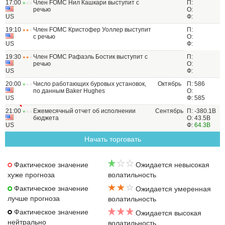
17:00
Член FOMC Нил Кашкари выступит с
П:
речью
О:
US
Ф:
19:10
Член FOMC Кристофер Уоллер выступит
П:
с речью
О:
US
Ф:
19:30
Член FOMC Рафаэль Бостик выступит с
П:
речью
О:
US
Ф:
20:00
Число работающих буровых установок,
Октябрь
П: 586
по данным Baker Hughes
О:
US
Ф: 585
21:00
Ежемесячный отчет об исполнении
Сентябрь
П: -380.1B
бюджета
О: 43.5B
US
Ф:
64.3B
Начать торговать
Фактическое значение
Ожидается невысокая
хуже прогноза
волатильность
Фактическое значение
Ожидается умеренная
лучше прогноза
волатильность
Фактическое значение
Ожидается высокая
нейтрально
волатильность