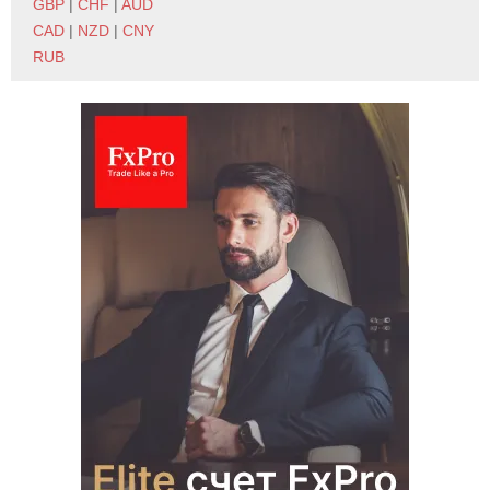
GBP
|
CHF
|
AUD
CAD
|
NZD
|
CNY
RUB