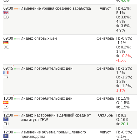
GB
Ф:
4.0%
09:00
Изменение уровня среднего заработка
Август
П: 4.1%;
5.1%
GB
О: 3.8%;
4.9%
Ф: 3.8%;
4.9%
09:00
Индекс оптовых цен
Сентябрь
П: -0.8%;
-1.1%
DE
О: 0.2%;
1.9%
Ф:
-0.3%
;
-1.6%
09:45
Индекс потребительских цен
Сентябрь
П: -1.2%;
1.2%
FR
О: -1.2%;
1.2%
Ф: -1.2%;
1.1%
10:00
Индекс потребительских цен
Сентябрь
П: 1.5%
О: 1.5%
ES
Ф: 1.5%
12:00
Индекс настроений в деловой среде от
Октябрь
П: 9.3
института ZEW
О: 16.9
EU
Ф:
20.1
12:00
Изменение объема промышленного
Август
П: -0.5%;
производства
-2.1%