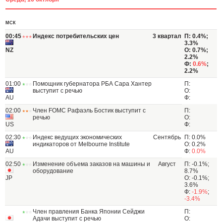
МСК
00:45
Индекс потребительских цен
3 квартал
П: 0.4%;
3.3%
NZ
О: 0.7%;
2.2%
Ф:
0.6%
;
2.2%
01:00
Помощник губернатора РБА Сара Хантер
П:
выступит с речью
О:
AU
Ф:
02:00
Член FOMC Рафаэль Бостик выступит с
П:
речью
О:
US
Ф:
02:30
Индекс ведущих экономических
Сентябрь
П: 0.0%
индикаторов от Melbourne Institute
О: 0.2%
AU
Ф:
0.0%
02:50
Изменение объема заказов на машины и
Август
П: -0.1%;
оборудование
8.7%
JP
О: -0.1%;
3.6%
Ф:
-1.9%
;
-3.4%
Член правления Банка Японии Сейджи
П:
Адачи выступит с речью
О: