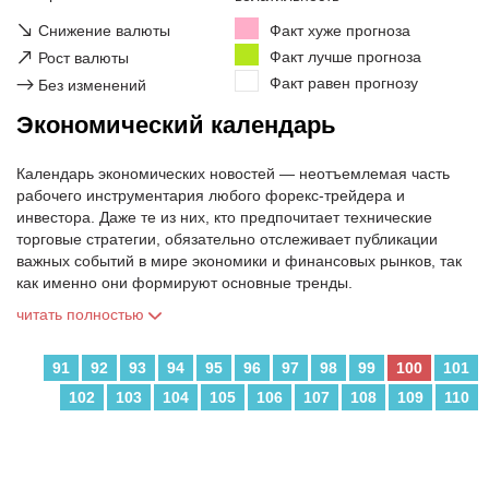
↘
Снижение валюты
Факт хуже прогноза
↗
Факт лучше прогноза
Рост валюты
Факт равен прогнозу
→
Без изменений
Экономический календарь
Календарь экономических новостей — неотъемлемая часть
рабочего инструментария любого форекс-трейдера и
инвестора. Даже те из них, кто предпочитает технические
торговые стратегии, обязательно отслеживает публикации
важных событий в мире экономики и финансовых рынков, так
как именно они формируют основные тренды.
читать полностью
91
92
93
94
95
96
97
98
99
100
101
102
103
104
105
106
107
108
109
110