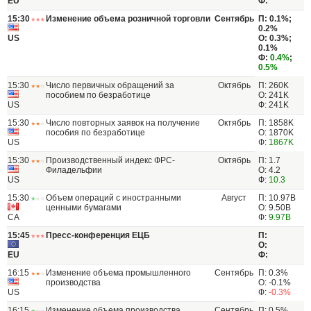
EU
Ф:
15:30
Изменение объема розничной торговли
Сентябрь
П: 0.1%;
0.2%
US
О: 0.3%;
0.1%
Ф:
0.4%
;
0.5%
15:30
Число первичных обращений за
Октябрь
П: 260K
пособием по безработице
О: 241K
US
Ф: 241K
15:30
Число повторных заявок на получение
Октябрь
П: 1858K
пособия по безработице
О: 1870K
US
Ф:
1867K
15:30
Производственный индекс ФРС-
Октябрь
П: 1.7
Филадельфии
О: 4.2
US
Ф:
10.3
15:30
Объем операций с иностранными
Август
П: 10.97B
ценными бумагами
О: 9.50B
CA
Ф:
9.97B
15:45
Пресс-конференция ЕЦБ
П:
О:
EU
Ф:
16:15
Изменение объема промышленного
Сентябрь
П: 0.3%
производства
О: -0.1%
US
Ф:
-0.3%
16:15
Изменение объема производства
Сентябрь
П: 0.5%