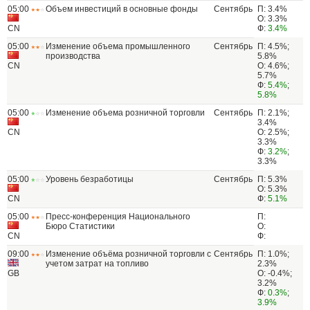
05:00
Объем инвестиций в основные фонды
Сентябрь
П: 3.4%
О: 3.3%
CN
Ф:
3.4%
05:00
Изменение объема промышленного
Сентябрь
П: 4.5%;
производства
5.8%
CN
О: 4.6%;
5.7%
Ф:
5.4%
;
5.8%
05:00
Изменение объема розничной торговли
Сентябрь
П: 2.1%;
3.4%
CN
О: 2.5%;
3.3%
Ф:
3.2%
;
3.3%
05:00
Уровень безработицы
Сентябрь
П: 5.3%
О: 5.3%
CN
Ф:
5.1%
05:00
Пресс-конференция Национального
П:
Бюро Статистики
О:
CN
Ф:
09:00
Изменение объёма розничной торговли с
Сентябрь
П: 1.0%;
учетом затрат на топливо
2.3%
GB
О: -0.4%;
3.2%
Ф:
0.3%
;
3.9%