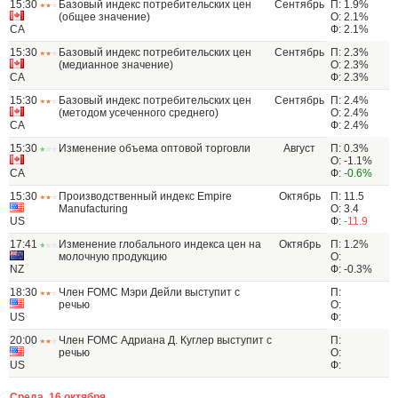
15:30
Базовый индекс потребительских цен
Сентябрь
П: 1.9%
(общее значение)
О: 2.1%
CA
Ф: 2.1%
15:30
Базовый индекс потребительских цен
Сентябрь
П: 2.3%
(медианное значение)
О: 2.3%
CA
Ф: 2.3%
15:30
Базовый индекс потребительских цен
Сентябрь
П: 2.4%
(методом усеченного среднего)
О: 2.4%
CA
Ф: 2.4%
15:30
Изменение объема оптовой торговли
Август
П: 0.3%
О: -1.1%
CA
Ф:
-0.6%
15:30
Производственный индекс Empire
Октябрь
П: 11.5
Manufacturing
О: 3.4
US
Ф:
-11.9
17:41
Изменение глобального индекса цен на
Октябрь
П: 1.2%
молочную продукцию
О:
NZ
Ф: -0.3%
18:30
Член FOMC Мэри Дейли выступит с
П:
речью
О:
US
Ф:
20:00
Член FOMC Адриана Д. Куглер выступит с
П:
речью
О:
US
Ф:
Среда, 16 октября