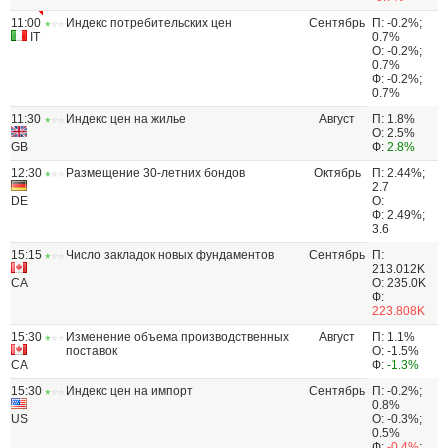
11:00
Индекс потребительских цен
Сентябрь
П: -0.2%;
IT
0.7%
О: -0.2%;
0.7%
Ф: -0.2%;
0.7%
11:30
Индекс цен на жилье
Август
П: 1.8%
О: 2.5%
GB
Ф:
2.8%
12:30
Размещение 30-летних бондов
Октябрь
П: 2.44%;
2.7
DE
О:
Ф: 2.49%;
3.6
15:15
Число закладок новых фундаментов
Сентябрь
П:
213.012K
CA
О: 235.0K
Ф:
223.808K
15:30
Изменение объема производственных
Август
П: 1.1%
поставок
О: -1.5%
CA
Ф:
-1.3%
15:30
Индекс цен на импорт
Сентябрь
П: -0.2%;
0.8%
US
О: -0.3%;
0.5%
Ф:
-0.4%
;