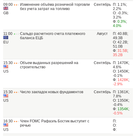
09:00
Изменение объёма розничной торговли
Сентябрь
П: 1.1%;
без учета затрат на топливо
2.2%
GB
О: -0.3%;
3.2%
Ф:
0.3%
;
4.0%
11:00
Сальдо расчетного счета платежного
Август
П: 40.8B;
баланса ЕЦБ
49.3B
EU
О: 42.2B;
51.0B
Ф:
31.5B
;
35.2B
15:30
Объем выданных разрешений на
Сентябрь
П: 1470K;
строительство
4.6%
US
О: 1450K;
-0.1%
Ф:
1428K
;
-2.9%
15:30
Число закладок новых фундаментов
Сентябрь
П: 1361K;
7.8%
US
О: 1350K;
-0.4%
Ф:
1354K
;
-0.5%
16:30
Член FOMC Рафаэль Бостик выступит с
П:
речью
О:
US
Ф: