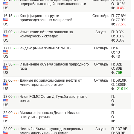
перерабатывающей промышленности
О: -0.1%
US
Ф:
-0.4%
16:15
Коэффициент загрузки
Сентябрь
П: 77.8%
производственных мощностей
О: 77.9%
US
Ф:
77.5%
17:00
Изменение объема запасов на
Август
П: 0.3%
коммерческих складах
О: 0.3%
US
Ф: 0.3%
17:00
Индекс рынка жилья от NAHB
Октябрь
П: 41
О: 43
US
Ф: 43
17:30
Изменение объёма запасов природного
Октябрь
П: 82B
газа
О: 80B
US
Ф:
76B
18:00
Данные по запасам сырой нефти от
Октябрь
П: 5810K
министерства энергетики
О: 1800K
US
Ф:
-2191K
18:00
Член FOMC Остан Д. Гулсби выступит с
П:
речью
О:
US
Ф:
22:00
Министр финансов Джанет Йеллен
П:
выступит c речью
О:
US
Ф:
23:00
Чистый объем покупок долгосрочных
Август
П: 137.9B
американских ценных бумаг
О: 58.9B