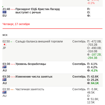
-0.1%
21:40
Президент ЕЦБ Кристин Лагард
П:
выступит с речью
О:
EU
Ф:
Четверг, 17 октября
МСК
02:50
Сальдо баланса внешней торговли
Сентябрь
П: -472.0B;
-703.2B
JP
О: -490.0B;
-316.0B
Ф:
-187.2B
;
-294.3B
03:30
Уровень безработицы
Сентябрь
П: 4.1%
О: 4.2%
AU
Ф:
4.1%
03:30
Изменение числа занятых
Сентябрь
П: 42.6K
О: 25.2K
AU
Ф:
64.1K
03:30
Частичная занятость
Сентябрь
П: -5.9K;
48.5K
AU
О:
Ф: 51.6K;
12.5K