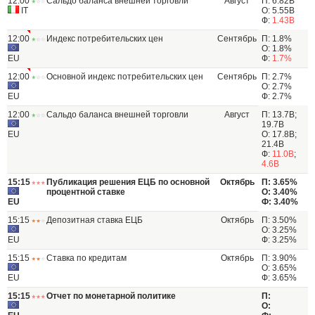
12:00
Сальдо баланса внешней торговли
Август
П: 6.82B
IT
О: 5.55B
Ф:
1.43B
12:00
Индекс потребительских цен
Сентябрь
П: 1.8%
О: 1.8%
EU
Ф:
1.7%
12:00
Основной индекс потребительских цен
Сентябрь
П: 2.7%
О: 2.7%
EU
Ф: 2.7%
12:00
Сальдо баланса внешней торговли
Август
П: 13.7B;
19.7B
EU
О: 17.8B;
21.4B
Ф:
11.0B
;
4.6B
15:15
Публикация решения ЕЦБ по основной
Октябрь
П: 3.65%
процентной ставке
О: 3.40%
EU
Ф: 3.40%
15:15
Депозитная ставка ЕЦБ
Октябрь
П: 3.50%
О: 3.25%
EU
Ф: 3.25%
15:15
Ставка по кредитам
Октябрь
П: 3.90%
О: 3.65%
EU
Ф: 3.65%
15:15
Отчет по монетарной политике
П:
О: