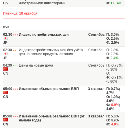
US
иностранными инвесторами
Ф:
111.4B
Пятница, 18 октября
МСК
02:30
Индекс потребительских цен
Сентябрь
П: 3.0%
О: 2.5%
JP
Ф: 2.5%
02:30
Индекс потребительских цен без учёта
Сентябрь
П: 2.8%
цен на свежие продукты питания
О: 2.3%
JP
Ф:
2.4%
04:30
Цены на новые дома
Сентябрь
П: -0.73%;
-5.30%
CN
О:
Ф: -0.71%;
-5.80%
05:00
Изменение объема реального ВВП
3 квартал
П: 0.7%;
4.7%
CN
О: 1.0%;
4.6%
Ф:
0.9%
;
4.6%
05:00
Изменение объема реального ВВП (от
3 квартал
П: 5.0%
начала года)
О: 4.9%
CN
Ф:
4.8%