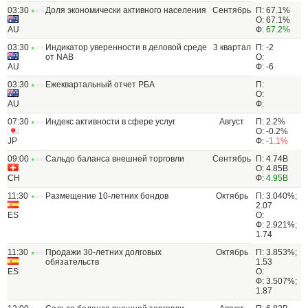
03:30
Доля экономически активного населения
Сентябрь
П: 67.1%
О: 67.1%
AU
Ф:
67.2%
03:30
Индикатор уверенности в деловой среде
3 квартал
П: -2
от NAB
О:
AU
Ф: -6
03:30
Ежеквартальный отчет РБА
П:
О:
AU
Ф:
07:30
Индекс активности в сфере услуг
Август
П: 2.2%
О: -0.2%
JP
Ф:
-1.1%
09:00
Сальдо баланса внешней торговли
Сентябрь
П: 4.74B
О: 4.85B
CH
Ф:
4.95B
11:30
Размещение 10-летних бондов
Октябрь
П: 3.040%;
2.07
ES
О:
Ф: 2.921%;
1.74
11:30
Продажи 30-летних долговых
Октябрь
П: 3.853%;
обязательств
1.53
ES
О:
Ф: 3.507%;
1.87