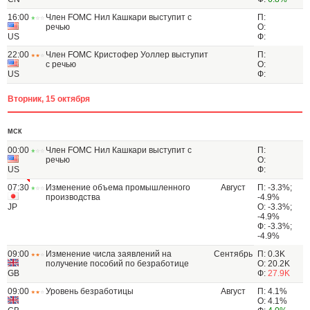
16:00
Член FOMC Нил Кашкари выступит с
П:
речью
О:
US
Ф:
22:00
Член FOMC Кристофер Уоллер выступит
П:
с речью
О:
US
Ф:
Вторник, 15 октября
МСК
00:00
Член FOMC Нил Кашкари выступит с
П:
речью
О:
US
Ф:
07:30
Изменение объема промышленного
Август
П: -3.3%;
производства
-4.9%
JP
О: -3.3%;
-4.9%
Ф: -3.3%;
-4.9%
09:00
Изменение числа заявлений на
Сентябрь
П: 0.3K
получение пособий по безработице
О: 20.2K
GB
Ф:
27.9K
09:00
Уровень безработицы
Август
П: 4.1%
О: 4.1%