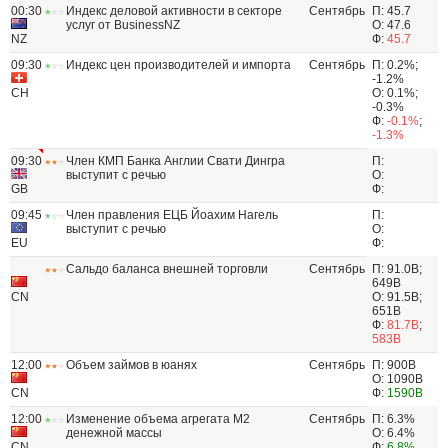
00:30
Индекс деловой активности в секторе
Сентябрь
П: 45.7
услуг от BusinessNZ
О: 47.6
NZ
Ф:
45.7
09:30
Индекс цен производителей и импорта
Сентябрь
П: 0.2%;
-1.2%
CH
О: 0.1%;
-0.3%
Ф:
-0.1%
;
-1.3%
09:30
Член КМП Банка Англии Свати Дингра
П:
выступит с речью
О:
GB
Ф:
09:45
Член правления ЕЦБ Йоахим Нагель
П:
выступит с речью
О:
EU
Ф:
Сальдо баланса внешней торговли
Сентябрь
П: 91.0B;
649B
CN
О: 91.5B;
651B
Ф:
81.7B
;
583B
12:00
Объем займов в юанях
Сентябрь
П: 900B
О: 1090B
CN
Ф:
1590B
12:00
Изменение объема агрегата М2
Сентябрь
П: 6.3%
денежной массы
О: 6.4%
CN
Ф:
6.8%