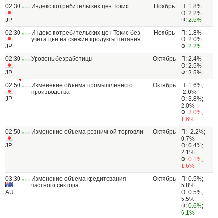
02:30
Индекс потребительских цен Токио
Ноябрь
П: 1.8%
О: 2.2%
JP
Ф:
2.6%
02:30
Индекс потребительских цен Токио без
Ноябрь
П: 1.8%
учёта цен на свежие продукты питания
О: 2.0%
JP
Ф:
2.2%
02:30
Уровень безработицы
Октябрь
П: 2.4%
О: 2.5%
JP
Ф: 2.5%
02:50
Изменение объема промышленного
Октябрь
П: 1.6%;
производства
-2.6%
JP
О: 3.8%;
2.0%
Ф:
3.0%
;
1.6%
02:50
Изменение объема розничной торговли
Октябрь
П: -2.2%;
0.7%
JP
О: 0.4%;
2.1%
Ф:
0.1%
;
1.6%
03:30
Изменение объема кредитования
Октябрь
П: 0.5%;
частного сектора
5.8%
AU
О: 0.5%;
5.5%
Ф:
0.6%
;
6.1%