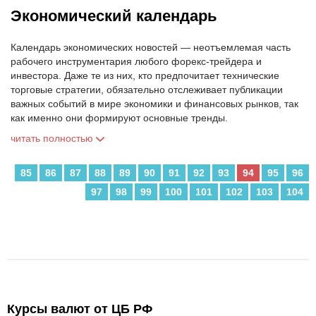
Экономический календарь
Календарь экономических новостей — неотъемлемая часть
рабочего инструментария любого форекс-трейдера и
инвестора. Даже те из них, кто предпочитает технические
торговые стратегии, обязательно отслеживает публикации
важных событий в мире экономики и финансовых рынков, так
как именно они формируют основные тренды.
читать полностью
85
86
87
88
89
90
91
92
93
94
95
96
97
98
99
100
101
102
103
104
Курсы валют от ЦБ РФ