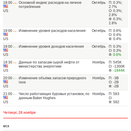
18:00
Основной индекс расходов на личное
Октябрь
П: 0.3%;
потребление
2.7%
US
О: 0.3%;
2.8%
Ф: 0.3%;
2.8%
18:00
Изменение уровня расходов населения
Октябрь
П: 0.6%
О: 0.4%
US
Ф: 0.4%
18:00
Изменение уровня доходов населения
Октябрь
П: 0.3%
О: 0.3%
US
Ф:
0.6%
18:30
Данные по запасам сырой нефти от
Ноябрь
П: 545K
министерства энергетики
О: -1300K
US
Ф:
-1844K
20:00
Изменение объёма запасов природного
Ноябрь
П: -3B
газа
О: -2B
US
Ф: -2B
21:00
Число работающих буровых установок, по
Ноябрь
П: 583
данным Baker Hughes
О:
US
Ф: 582
Четверг, 28 ноября
МСК