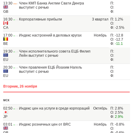
13:30
Член КМП Банка Англии Свати Дингра
П:
выступит с речью
О:
GB
Ф:
16:30
Корпоративные прибыли
3 квартал
П: 1.2%
О:
CA
Ф: -2.5%
17:00
Индекс настроений в деловых кругах
Ноябрь
П: -12.8
О: -12.7
BE
Ф:
-11.1
19:30
Член исполнительного совета ЕЦБ Филип
П:
Лейн выступит с речью
О:
EU
Ф:
20:30
Член правления ЕЦБ Йоахим Нагель
П:
выступит с речью
О:
EU
Ф:
Вторник, 26 ноября
МСК
02:50
Индекс цен на услуги в среде корпораций
Октябрь
П: 2.8%
О: 2.5%
JP
Ф:
2.9%
03:01
Индекс розничных цен от BRC
Ноябрь
П: -0.8%
О:
GB
Ф: -0.6%