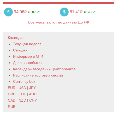
€
94.06₽
$
81.41₽
+0.87
+0.48
Все курсы валют по данным ЦБ РФ
Календарь
Текущая неделя
Сегодня
Информер в MT4
Дневник событий
Календарь заседаний центробанков
Расписание торговых сессий
Currency box
EUR
|
USD
|
JPY
GBP
|
CHF
|
AUD
CAD
|
NZD
|
CNY
RUB