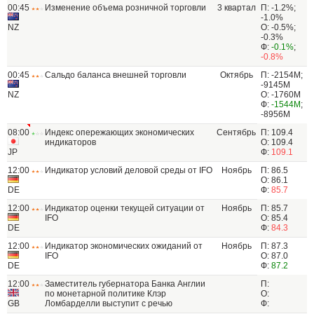
00:45
Изменение объема розничной торговли
3 квартал
П: -1.2%;
-1.0%
NZ
О: -0.5%;
-0.3%
Ф:
-0.1%
;
-0.8%
00:45
Сальдо баланса внешней торговли
Октябрь
П: -2154M;
-9145M
NZ
О: -1760M
Ф:
-1544M
;
-8956M
08:00
Индекс опережающих экономических
Сентябрь
П: 109.4
индикаторов
О: 109.4
JP
Ф:
109.1
12:00
Индикатор условий деловой среды от IFO
Ноябрь
П: 86.5
О: 86.1
DE
Ф:
85.7
12:00
Индикатор оценки текущей ситуации от
Ноябрь
П: 85.7
IFO
О: 85.4
DE
Ф:
84.3
12:00
Индикатор экономических ожиданий от
Ноябрь
П: 87.3
IFO
О: 87.0
DE
Ф:
87.2
12:00
Заместитель губернатора Банка Англии
П:
по монетарной политике Клэр
О:
GB
Ломбарделли выступит с речью
Ф: