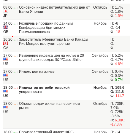
08:00
Основной индекс потребительских цен от
Октябрь
П: 1.7%
Банка Японии
О: 1.8%
JP
Ф:
1.5%
14:00
Розничные продажи по данным
Ноябрь
П: -6
Конфедерации Британских
О: -14
GB
Промышленников
Ф:
-18
16:20
Заместитель губернатора Банка Канады
П:
Рис Мендес выступит с речью
О:
CA
Ф:
17:00
Изменение индекса цен на жилье в 20
Сентябрь
П: 5.2%
крупнейших городах S&P/Case-Shiller
О: 4.7%
US
Ф:
4.6%
17:00
Индекс цен на жилье
Сентябрь
П: 0.4%
О: 0.3%
US
Ф:
0.7%
18:00
Индикатор потребительской
Ноябрь
П: 109.6
уверенности
О: 111.8
US
Ф:
111.7
18:00
Объем продаж жилья на первичном
Октябрь
П: 738K;
рынке
7.0%
US
О: 725K;
-3.6%
Ф:
610K
;
-17.3%
18:00
Производственный индекс ФРС-
Ноябрь
П: -14