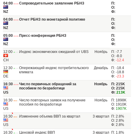
04:00
Сопроводительное заявление РБНЗ
П:
О:
NZ
Ф:
04:00
Отчет РБНЗ по монетарной политике
П:
О:
NZ
Ф:
05:00
Пресс-конференция РБНЗ
П:
О:
NZ
Ф:
12:00
Индекс экономических ожиданий от UBS
Ноябрь
П: -7.7
О: -8.0
CH
Ф:
-12.4
12:30
Опережающий индекс потребительского
Декабрь
П: -18.4
климата
О: -18.8
DE
Ф:
-23.3
16:30
Число первичных обращений за
Ноябрь
П: 215K
пособием по безработице
О: 215K
US
Ф:
213K
16:30
Число повторных заявок на получение
Ноябрь
П: 1898K
пособия по безработице
О: 1910K
US
Ф:
1907K
16:30
Изменение объема ВВП за квартал
3 квартал
П: 2.8%
О: 2.8%
US
Ф: 2.8%
16:30
Ценовой индекс ВВП
3 квартал
П: 1.8%