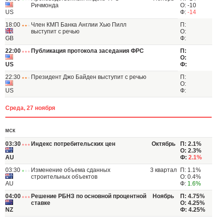
Ричмонда
О: -10
US
Ф:
-14
18:00
Член КМП Банка Англии Хью Пилл
П:
выступит с речью
О:
GB
Ф:
22:00
Публикация протокола заседания ФРС
П:
О:
US
Ф:
22:30
Президент Джо Байден выступит с речью
П:
О:
US
Ф:
Среда, 27 ноября
МСК
03:30
Индекс потребительских цен
Октябрь
П: 2.1%
О: 2.3%
AU
Ф:
2.1%
03:30
Изменение объема сданных
3 квартал
П: 1.1%
строительных объектов
О: 0.4%
AU
Ф:
1.6%
04:00
Решение РБНЗ по основной процентной
Ноябрь
П: 4.75%
ставке
О: 4.25%
NZ
Ф: 4.25%