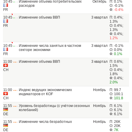
10:45
Изменение объема потребительских
Октябрь
П: 0.1%
расходов
О: -0.1%
FR
Ф:
-0.4%
10:45
Изменение объема ВВП
3 квартал
П: 0.4%;
1.3%
FR
О: 0.4%;
1.3%
Ф: 0.4%;
1.2%
10:45
Изменение числа занятых в частном
3 квартал
П: -0.1%
секторе экономики
О: 0.0%
FR
Ф:
0.1%
11:00
Изменение объема ВВП
3 квартал
П: 0.6%;
1.5%
CH
О: 0.4%;
1.8%
Ф: 0.4%;
2.0%
11:00
Индекс ведущих экономических
Ноябрь
П: 99.7
индикаторов от KOF
О: 100.1
CH
Ф:
101.8
11:55
Уровень безработицы (с учётом сезонных
Ноябрь
П: 6.1%
колебаний)
О: 6.1%
DE
Ф: 6.1%
11:55
Изменение числа безработных
Ноябрь
П: 26K
О: 20K
DE
Ф:
7K