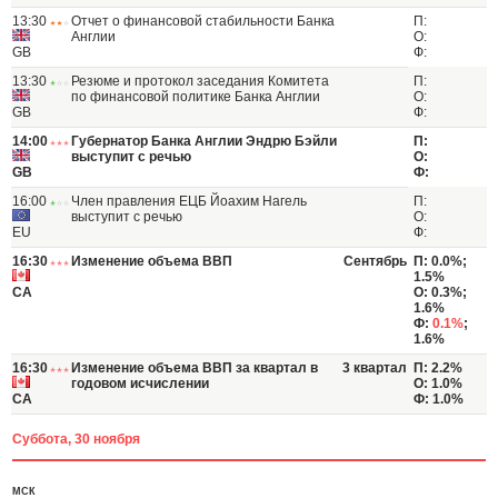
13:30
Отчет о финансовой стабильности Банка
П:
Англии
О:
GB
Ф:
13:30
Резюме и протокол заседания Комитета
П:
по финансовой политике Банка Англии
О:
GB
Ф:
14:00
Губернатор Банка Англии Эндрю Бэйли
П:
выступит с речью
О:
GB
Ф:
16:00
Член правления ЕЦБ Йоахим Нагель
П:
выступит с речью
О:
EU
Ф:
16:30
Изменение объема ВВП
Сентябрь
П: 0.0%;
1.5%
CA
О: 0.3%;
1.6%
Ф:
0.1%
;
1.6%
16:30
Изменение объема ВВП за квартал в
3 квартал
П: 2.2%
годовом исчислении
О: 1.0%
CA
Ф: 1.0%
Суббота, 30 ноября
МСК