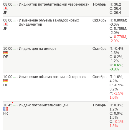
08:00
Индикатор потребительской уверенности
Ноябрь
П: 36.2
О: 36.4
JP
Ф: 36.4
08:00
Изменение объема закладок новых
Октябрь
П: 0.800M;
фундаментов
-0.6%
JP
О: 0.789M;
-2.0%
Ф:
0.779M
;
-2.9%
10:00
Индекс цен на импорт
Октябрь
П: -0.4%;
-1.3%
DE
О: 0.2%;
-1.2%
Ф:
0.6%
;
-0.8%
10:00
Изменение объема розничной торговли
Октябрь
П: 1.6%;
4.2%
DE
О: -0.5%;
3.2%
Ф:
-1.5%
;
1.0%
10:45
Индекс потребительских цен
Ноябрь
П: 0.3%;
1.2%
FR
О: 0.0%;
1.5%
Ф:
-0.1%
;
1.3%