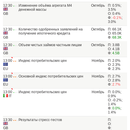
12:30
Изменение объёма агрегата M4
Октябрь
П: 0.5%;
денежной массы
3.5%
GB
О: 0.4%
Ф:
-0.1%
;
3.0%
12:30
Количество одобренных заявлений на
Октябрь
П: 66.1K
получение ипотечного кредита
О: 65.0K
GB
Ф:
68.3K
12:30
Объем чистых займов частным лицам
Октябрь
П: 3.8B
О: 4.1B
GB
Ф:
4.5B
13:00
Индекс потребительских цен
Ноябрь
П: 2.0%
О: 2.3%
EU
Ф: 2.3%
13:00
Основной индекс потребительских цен
Ноябрь
П: 2.7%
О: 2.8%
EU
Ф:
2.7%
13:00
Индекс потребительских цен
Ноябрь
П: 0.0%;
IT
0.9%
О: -0.2%;
1.4%
Ф:
0.0%
;
1.4%
13:30
Результаты стресс-тестов
П:
О:
GB
Ф: