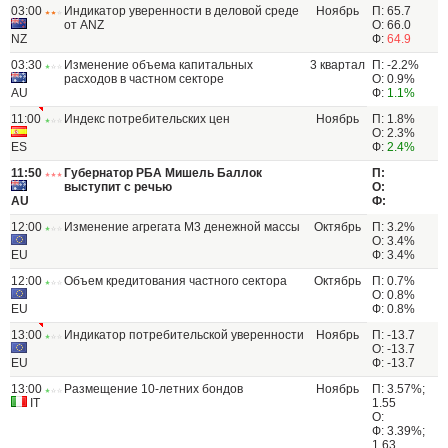
03:00
Индикатор уверенности в деловой среде
Ноябрь
П: 65.7
от ANZ
О: 66.0
NZ
Ф:
64.9
03:30
Изменение объема капитальных
3 квартал
П: -2.2%
расходов в частном секторе
О: 0.9%
AU
Ф:
1.1%
11:00
Индекс потребительских цен
Ноябрь
П: 1.8%
О: 2.3%
ES
Ф:
2.4%
11:50
Губернатор РБА Мишель Баллок
П:
выступит с речью
О:
AU
Ф:
12:00
Изменение агрегата М3 денежной массы
Октябрь
П: 3.2%
О: 3.4%
EU
Ф: 3.4%
12:00
Объем кредитования частного сектора
Октябрь
П: 0.7%
О: 0.8%
EU
Ф: 0.8%
13:00
Индикатор потребительской уверенности
Ноябрь
П: -13.7
О: -13.7
EU
Ф: -13.7
13:00
Размещение 10-летних бондов
Ноябрь
П: 3.57%;
IT
1.55
О:
Ф: 3.39%;
1.63