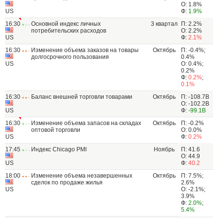
О: 1.8%
US
Ф:
1.9%
16:30
Основной индекс личных
3 квартал
П: 2.2%
потребительских расходов
О: 2.2%
US
Ф:
2.1%
16:30
Изменение объема заказов на товары
Октябрь
П: -0.4%;
долгосрочного пользования
0.4%
US
О: 0.4%;
0.2%
Ф:
0.2%
;
0.1%
16:30
Баланс внешней торговли товарами
Октябрь
П: -108.7B
О: -102.2B
US
Ф:
-99.1B
16:30
Изменение объема запасов на складах
Октябрь
П: -0.2%
оптовой торговли
О: 0.0%
US
Ф:
0.2%
17:45
Индекс Chicago PMI
Ноябрь
П: 41.6
О: 44.9
US
Ф:
40.2
18:00
Изменение объема незавершенных
Октябрь
П: 7.5%;
сделок по продаже жилья
2.6%
US
О: -2.1%;
3.9%
Ф:
2.0%
;
5.4%