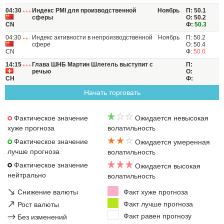
04:30
Индекс PMI для производственной
Ноябрь
П: 50.1
сферы
О: 50.2
CN
Ф:
50.3
04:30
Индекс активности в непроизводственной
Ноябрь
П: 50.2
сфере
О: 50.4
CN
Ф:
50.0
14:15
Глава ШНБ Мартин Шлегель выступит с
П:
речью
О:
CH
Ф:
Начать торговать
Фактическое значение
Ожидается невысокая
хуже прогноза
волатильность
Фактическое значение
Ожидается умеренная
лучше прогноза
волатильность
Фактическое значение
Ожидается высокая
нейтрально
волатильность
↘
Снижение валюты
Факт хуже прогноза
↗
Факт лучше прогноза
Рост валюты
Факт равен прогнозу
→
Без изменений