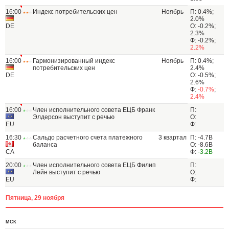
16:00
Индекс потребительских цен
Ноябрь
П: 0.4%;
2.0%
DE
О: -0.2%;
2.3%
Ф: -0.2%;
2.2%
16:00
Гармонизированный индекс
Ноябрь
П: 0.4%;
потребительских цен
2.4%
DE
О: -0.5%;
2.6%
Ф:
-0.7%
;
2.4%
16:00
Член исполнительного совета ЕЦБ Франк
П:
Элдерсон выступит с речью
О:
EU
Ф:
16:30
Сальдо расчетного счета платежного
3 квартал
П: -4.7B
баланса
О: -8.6B
CA
Ф:
-3.2B
20:00
Член исполнительного совета ЕЦБ Филип
П:
Лейн выступит с речью
О:
EU
Ф:
Пятница, 29 ноября
МСК