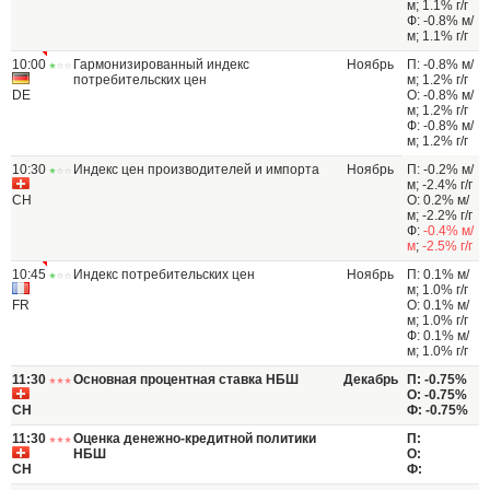
м; 1.1% г/г
Ф: -0.8% м/
м; 1.1% г/г
10:00
Гармонизированный индекс
Ноябрь
П: -0.8% м/
потребительских цен
м; 1.2% г/г
DE
О: -0.8% м/
м; 1.2% г/г
Ф: -0.8% м/
м; 1.2% г/г
10:30
Индекс цен производителей и импорта
Ноябрь
П: -0.2% м/
м; -2.4% г/г
CH
О: 0.2% м/
м; -2.2% г/г
Ф:
-0.4% м/
м
;
-2.5% г/г
10:45
Индекс потребительских цен
Ноябрь
П: 0.1% м/
м; 1.0% г/г
FR
О: 0.1% м/
м; 1.0% г/г
Ф: 0.1% м/
м; 1.0% г/г
11:30
Основная процентная ставка НБШ
Декабрь
П: -0.75%
О: -0.75%
CH
Ф: -0.75%
11:30
Оценка денежно-кредитной политики
П:
НБШ
О:
CH
Ф: