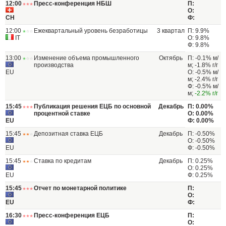
12:00
Пресс-конференция НБШ
П:
О:
CH
Ф:
12:00
Ежеквартальный уровень безработицы
3 квартал
П: 9.9%
IT
О: 9.8%
Ф: 9.8%
13:00
Изменение объема промышленного
Октябрь
П: -0.1% м/
производства
м; -1.8% г/г
EU
О: -0.5% м/
м; -2.4% г/г
Ф: -0.5% м/
м;
-2.2% г/г
15:45
Публикация решения ЕЦБ по основной
Декабрь
П: 0.00%
процентной ставке
О: 0.00%
EU
Ф: 0.00%
15:45
Депозитная ставка ЕЦБ
Декабрь
П: -0.50%
О: -0.50%
EU
Ф: -0.50%
15:45
Ставка по кредитам
Декабрь
П: 0.25%
О: 0.25%
EU
Ф: 0.25%
15:45
Отчет по монетарной политике
П:
О:
EU
Ф:
16:30
Пресс-конференция ЕЦБ
П:
О: