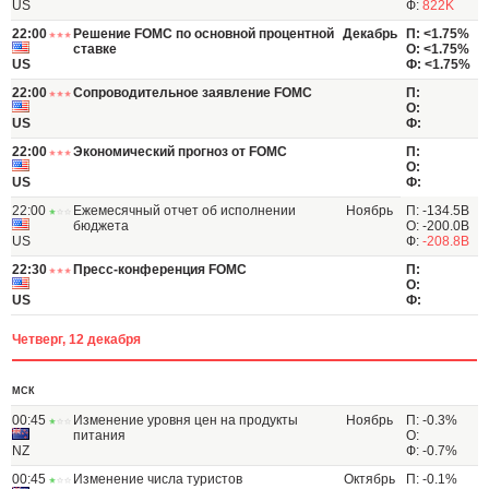
US
Ф:
822K
22:00
Решение FOMC по основной процентной
Декабрь
П: <1.75%
ставке
О: <1.75%
US
Ф: <1.75%
22:00
Сопроводительное заявление FOMC
П:
О:
US
Ф:
22:00
Экономический прогноз от FOMC
П:
О:
US
Ф:
22:00
Ежемесячный отчет об исполнении
Ноябрь
П: -134.5B
бюджета
О: -200.0B
US
Ф:
-208.8B
22:30
Пресс-конференция FOMC
П:
О:
US
Ф:
Четверг, 12 декабря
МСК
00:45
Изменение уровня цен на продукты
Ноябрь
П: -0.3%
питания
О:
NZ
Ф: -0.7%
00:45
Изменение числа туристов
Октябрь
П: -0.1%