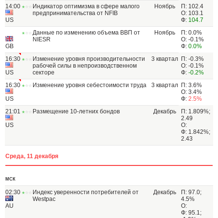
14:00
Индикатор оптимизма в сфере малого
Ноябрь
П: 102.4
предпринимательства от NFIB
О: 103.1
US
Ф:
104.7
Данные по изменению объема ВВП от
Ноябрь
П: 0.0%
NIESR
О: -0.1%
GB
Ф:
0.0%
16:30
Изменение уровня производительности
3 квартал
П: -0.3%
рабочей силы в непроизводственном
О: -0.1%
US
секторе
Ф:
-0.2%
16:30
Изменение уровня себестоимости труда
3 квартал
П: 3.6%
О: 3.4%
US
Ф:
2.5%
21:01
Размещение 10-летних бондов
Декабрь
П: 1.809%;
2.49
US
О:
Ф: 1.842%;
2.43
Среда, 11 декабря
МСК
02:30
Индекс уверенности потребителей от
Декабрь
П: 97.0;
Westpac
4.5%
AU
О:
Ф: 95.1;