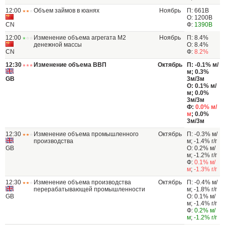
12:00
Объем займов в юанях
Ноябрь
П: 661B
О: 1200B
CN
Ф:
1390B
12:00
Изменение объема агрегата М2
Ноябрь
П: 8.4%
денежной массы
О: 8.4%
CN
Ф:
8.2%
12:30
Изменение объема ВВП
Октябрь
П: -0.1% м/
м; 0.3%
GB
3м/3м
О: 0.1% м/
м; 0.0%
3м/3м
Ф:
0.0% м/
м
; 0.0%
3м/3м
12:30
Изменение объема промышленного
Октябрь
П: -0.3% м/
производства
м; -1.4% г/г
GB
О: 0.2% м/
м; -1.2% г/г
Ф:
0.1% м/
м
;
-1.3% г/г
12:30
Изменение объема производства
Октябрь
П: -0.4% м/
перерабатывающей промышленности
м; -1.8% г/г
GB
О: 0.1% м/
м; -1.4% г/г
Ф:
0.2% м/
м
;
-1.2% г/г