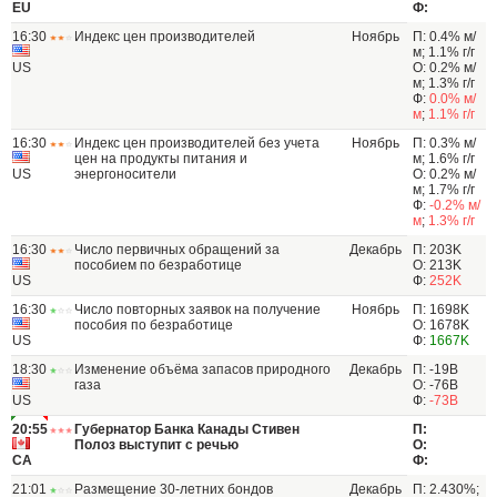
EU
Ф:
16:30
Индекс цен производителей
Ноябрь
П: 0.4% м/
м; 1.1% г/г
US
О: 0.2% м/
м; 1.3% г/г
Ф:
0.0% м/
м
;
1.1% г/г
16:30
Индекс цен производителей без учета
Ноябрь
П: 0.3% м/
цен на продукты питания и
м; 1.6% г/г
US
энергоносители
О: 0.2% м/
м; 1.7% г/г
Ф:
-0.2% м/
м
;
1.3% г/г
16:30
Число первичных обращений за
Декабрь
П: 203K
пособием по безработице
О: 213K
US
Ф:
252K
16:30
Число повторных заявок на получение
Ноябрь
П: 1698K
пособия по безработице
О: 1678K
US
Ф:
1667K
18:30
Изменение объёма запасов природного
Декабрь
П: -19B
газа
О: -76B
US
Ф:
-73B
20:55
Губернатор Банка Канады Стивен
П:
Полоз выступит с речью
О:
CA
Ф:
21:01
Размещение 30-летних бондов
Декабрь
П: 2.430%;