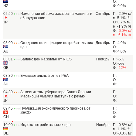
О:
NZ
Ф: 0.0%
02:50
Изменение объема заказов на машины и
Октябрь
П: -2.9% м/
оборудование
м; 5.1% г/г
JP
О: 0.7% м/
м; -1.9% г/г
Ф:
-6.0% м/
м
;
-6.1% г/г
03:00
Ожидания по инфляции потребительских
Декабрь
П: 4.0%
цен
О:
AU
Ф: 4.0%
03:01
Баланс цен на жилье от RICS
Ноябрь
П: -6%
О: -5%
GB
Ф:
-12%
03:30
Ежеквартальный отчет РБА
П:
О:
AU
Ф:
04:30
Заместитель губернатора Банка Японии
П:
Масайоши Амамия выступит с речью
О:
JP
Ф:
09:45
Публикация экономического прогноза от
П:
SECO
О:
CH
Ф:
10:00
Индекс потребительских цен
Ноябрь
П: -0.8% м/
м; 1.1% г/г
DE
О: -0.8% м/