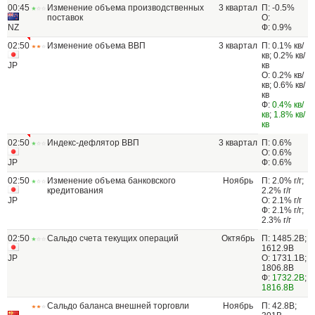
00:45
Изменение объема производственных
3 квартал
П: -0.5%
поставок
О:
NZ
Ф: 0.9%
02:50
Изменение объема ВВП
3 квартал
П: 0.1% кв/
кв; 0.2% кв/
JP
кв
О: 0.2% кв/
кв; 0.6% кв/
кв
Ф:
0.4% кв/
кв
;
1.8% кв/
кв
02:50
Индекс-дефлятор ВВП
3 квартал
П: 0.6%
О: 0.6%
JP
Ф: 0.6%
02:50
Изменение объема банковского
Ноябрь
П: 2.0% г/г;
кредитования
2.2% г/г
JP
О: 2.1% г/г
Ф: 2.1% г/г;
2.3% г/г
02:50
Сальдо счета текущих операций
Октябрь
П: 1485.2B;
1612.9B
JP
О: 1731.1B;
1806.8B
Ф:
1732.2B
;
1816.8B
Сальдо баланса внешней торговли
Ноябрь
П: 42.8B;