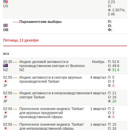
2.23
US
О:
Ф: 2.307%;
2.46
Парламентские выборы
П:
О:
GB
Ф:
Пятница, 13 декабря
МСК
00:30
Индекс деловой активности в
Ноябрь
П: 52.6
производственном секторе от Business
О: 49.8
NZ
NZ
Ф:
51.4
02:50
Индекс активности в секторе крупных
4 квартал
П: 5
производителей Tankan
О: 3
JP
Ф:
0
02:50
Индекс активности в непроизводственном
4 квартал
П: 21
секторе Tankan
О: 16
JP
Ф:
20
02:50
Прогнозное значение индекса ‘Tankan’
1 квартал
П: 2
для крупных предприятий
О: 3
JP
производственной сферы
Ф:
0
02:50
Прогнозное значение индекса ‘Tankan’
1 квартал
П: 15
для непроизводственной сферы
О: 16