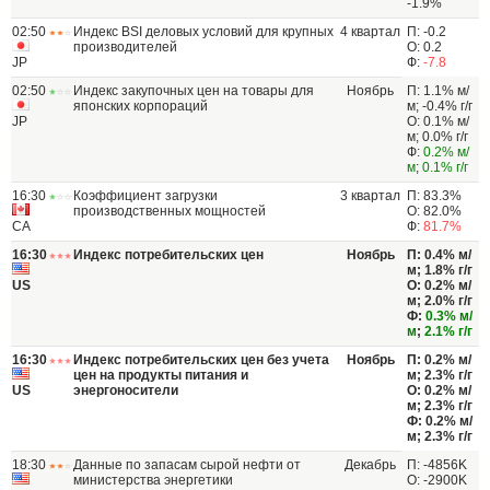
-1.9%
02:50
Индекс BSI деловых условий для крупных
4 квартал
П: -0.2
производителей
О: 0.2
JP
Ф:
-7.8
02:50
Индекс закупочных цен на товары для
Ноябрь
П: 1.1% м/
японских корпораций
м; -0.4% г/г
JP
О: 0.1% м/
м; 0.0% г/г
Ф:
0.2% м/
м
;
0.1% г/г
16:30
Коэффициент загрузки
3 квартал
П: 83.3%
производственных мощностей
О: 82.0%
CA
Ф:
81.7%
16:30
Индекс потребительских цен
Ноябрь
П: 0.4% м/
м; 1.8% г/г
US
О: 0.2% м/
м; 2.0% г/г
Ф:
0.3% м/
м
;
2.1% г/г
16:30
Индекс потребительских цен без учета
Ноябрь
П: 0.2% м/
цен на продукты питания и
м; 2.3% г/г
US
энергоносители
О: 0.2% м/
м; 2.3% г/г
Ф: 0.2% м/
м; 2.3% г/г
18:30
Данные по запасам сырой нефти от
Декабрь
П: -4856K
министерства энергетики
О: -2900K