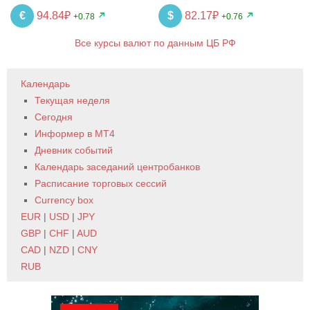
€
94.84₽
$
82.17₽
+0.78
+0.76
Все курсы валют по данным ЦБ РФ
Календарь
Текущая неделя
Сегодня
Информер в MT4
Дневник событий
Календарь заседаний центробанков
Расписание торговых сессий
Currency box
EUR
|
USD
|
JPY
GBP
|
CHF
|
AUD
CAD
|
NZD
|
CNY
RUB