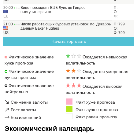
20:00
Вице-президент ЕЦБ Луис де Гиндос
П:
выступит с речью
О:
EU
Ф:
21:00
Число работающих буровых установок, по
Декабрь
П: 799
данным Baker Hughes
О:
US
Ф: 799
Начать торговать
Фактическое значение
Ожидается невысокая
хуже прогноза
волатильность
Фактическое значение
Ожидается умеренная
лучше прогноза
волатильность
Фактическое значение
Ожидается высокая
нейтрально
волатильность
↘
Снижение валюты
Факт хуже прогноза
↗
Факт лучше прогноза
Рост валюты
Факт равен прогнозу
→
Без изменений
Экономический календарь