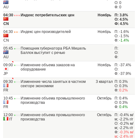
О: 0
AU
Ф: 0
04:30
Индекс потребительских цен
Ноябрь
П: 3.8%
О: 4.5%
CN
Ф: 4.5%
04:30
Индекс цен производителей
Ноябрь
П: -1.6%
О: -1.5%
CN
Ф:
-1.4%
05:45
Помощник губернатора РБА Мишель
П:
Баллок выступит с речью
О:
AU
Ф:
09:00
Изменение объема заказов на
Ноябрь
П: -37.4%
оборудование
О:
JP
Ф: -37.9%
09:30
Изменение числа занятых в частном
3 квартал
П: 0.3%
секторе экономики
О: 0.3%
FR
Ф:
0.2%
10:45
Изменение объема промышленного
Октябрь
П: 0.4%
производства
О: 0.3%
FR
Ф:
0.4%
12:00
Изменение объема промышленного
Октябрь
П: -0.4% м/
IT
производства
м; -2.2% г/г
О: -0.2% м/
м; -2.2% г/г
Ф:
-0.3% м/
м
;
-2.4% г/г