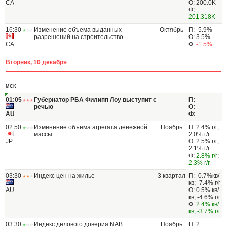
CA
О: 200.0K
Ф:
201.318K
16:30
Изменение объема выданных
Октябрь
П: -5.9%
разрешений на строительство
О: 3.5%
CA
Ф:
-1.5%
Вторник, 10 декабря
МСК
01:05
Губернатор РБА Филипп Лоу выступит с
П:
речью
О:
AU
Ф:
02:50
Изменение объема агрегата денежной
Ноябрь
П: 2.4% г/г;
массы
2.0% г/г
JP
О: 2.5% г/г;
2.1% г/г
Ф:
2.8% г/г
;
2.3% г/г
03:30
Индекс цен на жилье
3 квартал
П: -0.7%кв/
кв; -7.4% г/г
AU
О: 0.5% кв/
кв; -4.6% г/г
Ф:
2.4% кв/
кв
;
-3.7% г/г
03:30
Индекс делового доверия NAB
Ноябрь
П: 2