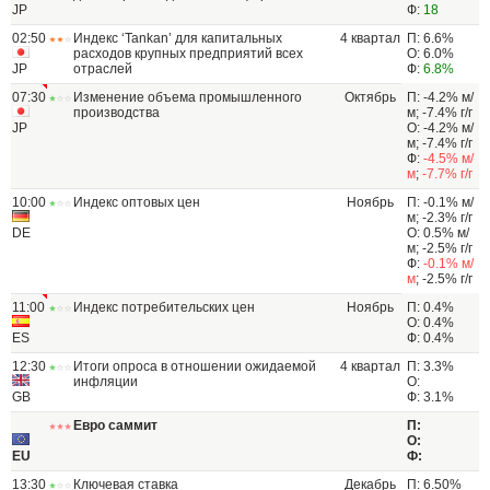
JP
Ф:
18
02:50
Индекс ‘Tankan’ для капитальных
4 квартал
П: 6.6%
расходов крупных предприятий всех
О: 6.0%
JP
отраслей
Ф:
6.8%
07:30
Изменение объема промышленного
Октябрь
П: -4.2% м/
производства
м; -7.4% г/г
JP
О: -4.2% м/
м; -7.4% г/г
Ф:
-4.5% м/
м
;
-7.7% г/г
10:00
Индекс оптовых цен
Ноябрь
П: -0.1% м/
м; -2.3% г/г
DE
О: 0.5% м/
м; -2.5% г/г
Ф:
-0.1% м/
м
; -2.5% г/г
11:00
Индекс потребительских цен
Ноябрь
П: 0.4%
О: 0.4%
ES
Ф: 0.4%
12:30
Итоги опроса в отношении ожидаемой
4 квартал
П: 3.3%
инфляции
О:
GB
Ф: 3.1%
Евро саммит
П:
О:
EU
Ф:
13:30
Ключевая ставка
Декабрь
П: 6.50%