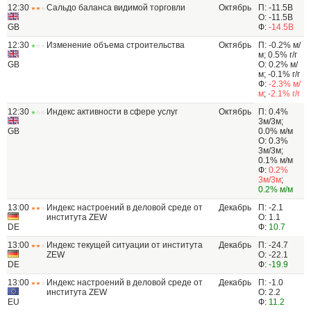
12:30
Сальдо баланса видимой торговли
Октябрь
П: -11.5B
О: -11.5B
GB
Ф:
-14.5B
12:30
Изменение объема строительства
Октябрь
П: -0.2% м/
м; 0.5% г/г
GB
О: 0.2% м/
м; -0.1% г/г
Ф:
-2.3% м/
м
;
-2.1% г/г
12:30
Индекс активности в сфере услуг
Октябрь
П: 0.4%
3м/3м;
GB
0.0% м/м
О: 0.3%
3м/3м;
0.1% м/м
Ф:
0.2%
3м/3м
;
0.2% м/м
13:00
Индекс настроений в деловой среде от
Декабрь
П: -2.1
института ZEW
О: 1.1
DE
Ф:
10.7
13:00
Индекс текущей ситуации от института
Декабрь
П: -24.7
ZEW
О: -22.1
DE
Ф:
-19.9
13:00
Индекс настроений в деловой среде от
Декабрь
П: -1.0
института ZEW
О: 2.2
EU
Ф:
11.2