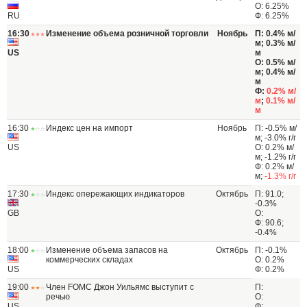
О: 6.25%
RU
Ф: 6.25%
16:30
Изменение объема розничной торговли
Ноябрь
П: 0.4% м/
м; 0.3% м/
US
м
О: 0.5% м/
м; 0.4% м/
м
Ф:
0.2% м/
м
;
0.1% м/
м
16:30
Индекс цен на импорт
Ноябрь
П: -0.5% м/
м; -3.0% г/г
US
О: 0.2% м/
м; -1.2% г/г
Ф: 0.2% м/
м;
-1.3% г/г
17:30
Индекс опережающих индикаторов
Октябрь
П: 91.0;
-0.3%
GB
О:
Ф: 90.6;
-0.4%
18:00
Изменение объема запасов на
Октябрь
П: -0.1%
коммерческих складах
О: 0.2%
US
Ф: 0.2%
19:00
Член FOMC Джон Уильямс выступит с
П:
речью
О:
US
Ф: