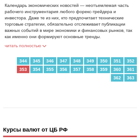
Календарь экономических новостей — неотъемлемая часть
рабочего инструментария любого форекс-трейдера и
инвестора. Даже те из них, кто предпочитает технические
торговые стратегии, обязательно отслеживает публикации
важных событий в мире экономики и финансовых рынков, так
как именно они формируют основные тренды.
читать полностью
344
345
346
347
348
349
350
351
352
353
354
355
356
357
358
359
360
361
362
363
Курсы валют от ЦБ РФ