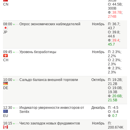
301B
CN
О: 44.5B;
300B
Ф:
38.7B
;
274B
08:00
Опрос экономических наблюдателей
Ноябрь
П: 36.7;
43.7
JP
О: 39.8;
44.6
Ф:
39.4
;
45.7
09:45
Уровень безработицы
Ноябрь
П: 2.3%;
2.2%
CH
О: 2.3%;
2.3%
Ф: 2.3%;
2.3%
10:00
Сальдо баланса внешней торговли
Октябрь
П: 19.2B;
21.2B
DE
О: 19.0B;
19.3B
Ф:
20.6B
;
21.5B
12:30
Индикатор уверенности инвесторов от
Декабрь
П: -4.5
Sentix
О: -5.4
EU
Ф:
0.7
16:15
Число закладок новых фундаментов
Ноябрь
П:
200.674K