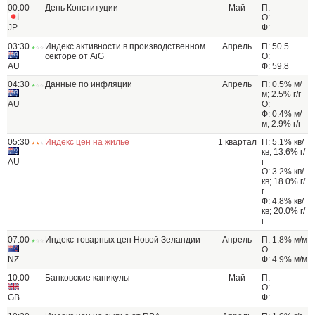
00:00
День Конституции
Май
П:
О:
JP
Ф:
03:30
Индекс активности в производственном
Апрель
П: 50.5
секторе от AiG
О:
AU
Ф: 59.8
04:30
Данные по инфляции
Апрель
П: 0.5% м/
м; 2.5% г/г
AU
О:
Ф: 0.4% м/
м; 2.9% г/г
05:30
Индекс цен на жилье
1 квартал
П: 5.1% кв/
кв; 13.6% г/
AU
г
О: 3.2% кв/
кв; 18.0% г/
г
Ф: 4.8% кв/
кв; 20.0% г/
г
07:00
Индекс товарных цен Новой Зеландии
Апрель
П: 1.8% м/м
О:
NZ
Ф: 4.9% м/м
10:00
Банковские каникулы
Май
П:
О:
GB
Ф: