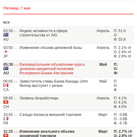
Пятница, 7 мая
МСК
03:30
Индекс активности в сфере
Апрель
П: 51.0
строительства от AiG
О:
AU
Ф: 55.8
03:50
Изменение объема денежной базы
Апрель
П: 2.1% г/г
О: 2.4% г/г
JP
Ф: 2.9% г/г
05:30
Ежеквартальное объявление курса
Май
П:
денежно-кредитной политики
О:
AU
Резервного Банка Австралии
Ф:
06:05
Заместитель главы Банка Канады John
Май
П:
Murray выступит с речью
О:
CA
Ф:
09:45
Уровень безработицы
Апрель
П: 4.1%
О: 4.1%
CH
Ф: 4.0%
10:45
Сальдо баланса внешней торговли
Март
П: -3.6B
О: -3.6B
FR
Ф: -4.7B
11:15
Изменение реального объема
Март
П: 2.7% г/г
розничной торговли
О: 2.9% г/г