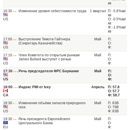
кв
16:30
Изменение уровня себестоимости труда
1 квартал
П: -5.6%кв/
кв
US
О: -0.5%кв/
кв
Ф: -1.6%кв/
кв
17:00
Выступление Тимоти Гайтнера
Май
П:
(Секретарь Казначейства)
О:
US
Ф:
17:10
Член Комитета по открытым рынкам
Май
П:
James Bullard выступит с речью
О:
US
Ф:
17:30
Речь председателя ФРС Бернанке
Май
П:
О:
US
Ф:
18:00
Индекс PMI от Ivey
Апрель
П: 57.8
О: 57.7
CA
Ф: 58.7
18:30
Изменение объёма запасов природного
Май
П: 83B
газа
О: 79B
US
Ф: 83B
19:30
Речь президента Европейского
Май
П:
Центрального Банка
О:
EU
Ф: