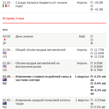
22:20
Сальдо баланса бюджета (от начала
Апрель
П: -26.9B
IT
года)
О:
Ф: -41.9B
Вторник, 4 мая
МСК
00:00
День зелени
Май
П:
О:
JP
Ф:
01:00
Общий объём продаж автомобилей
Апрель
П: 11.77M
О: 11.40M
US
Ф: 11.21M
01:00
Объём продаж автомобилей на
Апрель
П: 9.05M
внутреннем рынке
О: 8.80M
US
Ф: 8.78M
02:45
Изменение стоимости рабочей силы в
1 квартал
П: 0.3% кв/
частном секторе
кв
NZ
О: 0.4% кв/
кв
Ф: 0.3% кв/
кв
02:45
Изменение средней почасовой оплаты
1 квартал
П: -0.2%кв/
труда
кв
NZ
О: 0.3% кв/