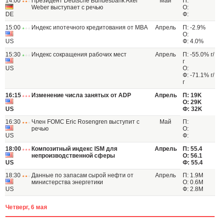
14:00
Президент Deutsche Bundesbank Axel
Май
П:
Weber выступает с речью
О:
DE
Ф:
15:00
Индекс ипотечного кредитования от МВА
Апрель
П: -2.9%
О:
US
Ф: 4.0%
15:30
Индекс сокращения рабочих мест
Апрель
П: -55.0% г/
г
US
О:
Ф: -71.1% г/
г
16:15
Изменение числа занятых от ADP
Апрель
П: 19K
О: 29K
US
Ф: 32K
16:30
Член FOMC Eric Rosengren выступит с
Май
П:
речью
О:
US
Ф:
18:00
Композитный индекс ISM для
Апрель
П: 55.4
непроизводственной сферы
О: 56.1
US
Ф: 55.4
18:30
Данные по запасам сырой нефти от
Апрель
П: 1.9M
министерства энергетики
О: 0.6M
US
Ф: 2.8M
Четверг, 6 мая