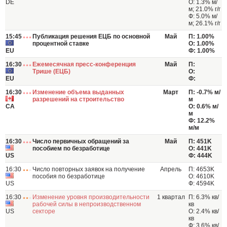
DE
О: 1.3% м/
м; 21.0% г/г
Ф: 5.0% м/
м; 26.1% г/г
15:45
Публикация решения ЕЦБ по основной
Май
П: 1.00%
процентной ставке
О: 1.00%
EU
Ф: 1.00%
16:30
Ежемесячная пресс-конференция
Май
П:
Трише (ЕЦБ)
О:
EU
Ф:
16:30
Изменение объема выданных
Март
П: -0.7% м/
разрешений на строительство
м
CA
О: 0.6% м/
м
Ф: 12.2%
м/м
16:30
Число первичных обращений за
Май
П: 451K
пособием по безработице
О: 441K
US
Ф: 444K
16:30
Число повторных заявок на получение
Апрель
П: 4653K
пособия по безработице
О: 4610K
US
Ф: 4594K
16:30
Изменение уровня производительности
1 квартал
П: 6.3% кв/
рабочей силы в непроизводственном
кв
US
секторе
О: 2.4% кв/
кв
Ф: 3.6% кв/