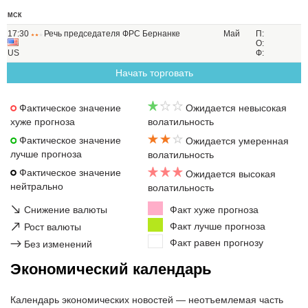
МСК
17:30
Речь председателя ФРС Бернанке
Май
П:
О:
US
Ф:
Начать торговать
Фактическое значение
Ожидается невысокая
хуже прогноза
волатильность
Фактическое значение
Ожидается умеренная
лучше прогноза
волатильность
Фактическое значение
Ожидается высокая
нейтрально
волатильность
↘
Снижение валюты
Факт хуже прогноза
↗
Факт лучше прогноза
Рост валюты
Факт равен прогнозу
→
Без изменений
Экономический календарь
Календарь экономических новостей — неотъемлемая часть