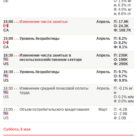
DE
О: 1.5% м/
м; 6.3% г/г
Ф: 4.0% м/
м; 8.6% г/г
15:00
Изменение числа занятых
Апрель
П: 17.9K
О: 24.3K
CA
Ф: 108.7K
15:00
Уровень безработицы
Апрель
П: 8.2%
О: 8.2%
CA
Ф: 8.1%
16:30
Изменение числа занятых в
Апрель
П: 230K
несельскохозяйственном секторе
О: 198K
US
Ф: 290K
16:30
Уровень безработицы
Апрель
П: 9.7%
О: 9.7%
US
Ф: 9.9%
16:30
Изменение средней почасовой оплаты
Апрель
П: -0.1% м/
труда
м
US
О: 0.2% м/м
Ф: 0.0% м/м
23:00
Объем потребительского кредитования
Март
П: -6.2B
О: -2.9B
US
Ф: 2.0B
Суббота, 8 мая