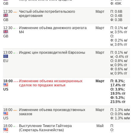
GB
Ф: 49K
12:30
Чистый объём потребительского
Март
П: 0.6B
кредитования
О: 0.4B
GB
Ф: 0.3B
12:30
Изменение объёма денежного агрегата
Март
П: 0.1% м/
M4
м; 3.5% г/г
GB
О:
Ф: 0.2% м/
м; 3.6% г/г
13:00
Индекс цен производителей Еврозоны
Март
П: 0.1% м/
м; -0.4% г/г
EU
О: 0.8% м/
м; 0.9% г/г
Ф: 0.6% м/
м; 0.9% г/г
18:00
Изменение объема незавершенных
Март
П: 8.3%;
сделок по продаже жилья
17.4% г/г
US
О: 3.9%;
19.5% г/г
Ф: 5.3%;
23.5% г/г
18:00
Изменение объема производственных
Март
П: 1.3% м/м
заказов
О: 0.0% м/м
US
Ф: 1.3% м/м
18:00
Выступление Тимоти Гайтнера
Май
П:
(Секретарь Казначейства)
О: