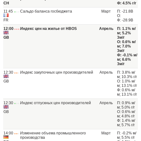
CH
Ф: 4.5% г/г
11:45
Сальдо баланса госбюджета
Март
П: -21.8B
О:
FR
Ф: -28.9B
12:00
Индекс цен на жилье от HBOS
Апрель
П: 1.1% м/
м; 5.2%
GB
3м/г
О: 0.6% м/
м; 7.0%
3м/г
Ф: -0.1% м/
м; 6.6%
3м/г
12:30
Индекс закупочных цен производителей
Апрель
П: 3.8% м/
м; 10.3% г/г
GB
О: 1.0% м/
м; 13.1% г/г
Ф: 0.6% м/
м; 13.1% г/г
12:30
Индекс отпускных цен производителей
Апрель
П: 0.9% м/
м; 5.0% г/г
GB
О: 0.6% м/
м; 4.8% г/г
Ф: 1.4% м/
м; 5.7% г/г
14:00
Изменение объема промышленного
Март
П: -0.2% м/
производства
м; 5.5% г/г