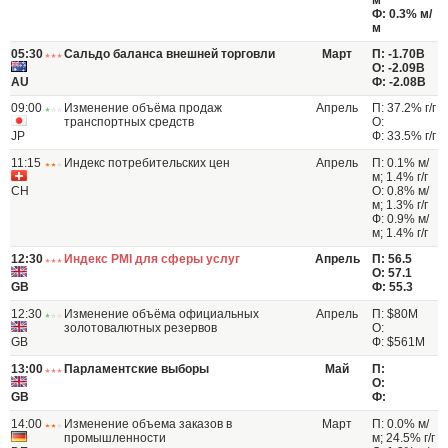
м
Ф: 0.3% м/
м
05:30
Сальдо баланса внешней торговли
Март
П: -1.70B
О: -2.09B
AU
Ф: -2.08B
09:00
Изменение объёма продаж
Апрель
П: 37.2% г/г
транспортных средств
О:
JP
Ф: 33.5% г/г
11:15
Индекс потребительских цен
Апрель
П: 0.1% м/
м; 1.4% г/г
CH
О: 0.8% м/
м; 1.3% г/г
Ф: 0.9% м/
м; 1.4% г/г
12:30
Индекс PMI для сферы услуг
Апрель
П: 56.5
О: 57.1
GB
Ф: 55.3
12:30
Изменение объёма официальных
Апрель
П: $80M
золотовалютных резервов
О:
GB
Ф: $561M
13:00
Парламентские выборы
Май
П:
О:
GB
Ф:
14:00
Изменение объема заказов в
Март
П: 0.0% м/
промышленности
м; 24.5% г/г