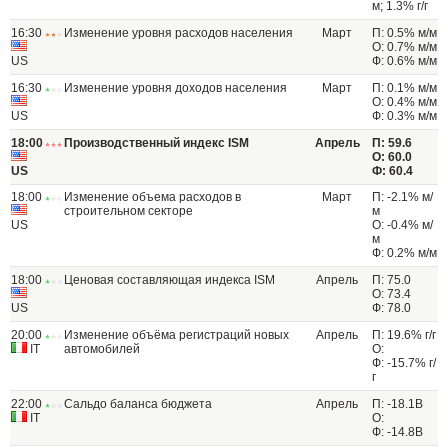
м; 1.3% г/г
16:30
Изменение уровня расходов населения
Март
П: 0.5% м/м
О: 0.7% м/м
US
Ф: 0.6% м/м
16:30
Изменение уровня доходов населения
Март
П: 0.1% м/м
О: 0.4% м/м
US
Ф: 0.3% м/м
18:00
Производственный индекс ISM
Апрель
П: 59.6
О: 60.0
US
Ф: 60.4
18:00
Изменение объема расходов в
Март
П: -2.1% м/
строительном секторе
м
US
О: -0.4% м/
м
Ф: 0.2% м/м
18:00
Ценовая составляющая индекса ISM
Апрель
П: 75.0
О: 73.4
US
Ф: 78.0
20:00
Изменение объёма регистраций новых
Апрель
П: 19.6% г/г
IT
автомобилей
О:
Ф: -15.7% г/
г
22:00
Сальдо баланса бюджета
Апрель
П: -18.1B
IT
О:
Ф: -14.8B