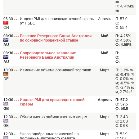
кв
Ф: -0.4%кв/
кв
06:30
Индекс PMI для производственной сферы
Апрель
П: 57.0
от HSBC
О:
CN
Ф: 55.4
08:30
Решение Резервного Банка Австралии
Май
П: 4.25%
по основной процентной ставке
О: 4.50%
AU
Ф: 4.50%
08:30
Сопроводительное заявление
Май
П:
Резервного Банка Австралии
О:
AU
Ф:
10:00
Изменение объема розничной торговли
Март
П: 1.1% м/
м; -0.4% г/г
DE
О: 0.0% м/
м; -0.5% г/г
Ф: -2.4% м/
м; 2.7% г/г
12:30
Индекс PMI для производственной
Апрель
П: 57.2
сферы
О: 57.5
GB
Ф: 58.0
12:30
Объем чистых займов частным лицам
Март
П: 2.4B
О: 2.0B
GB
Ф: 0.6B
12:30
Число одобренных заявлений на
Март
П: 52K
получение ипотечного кредита
О: 50K