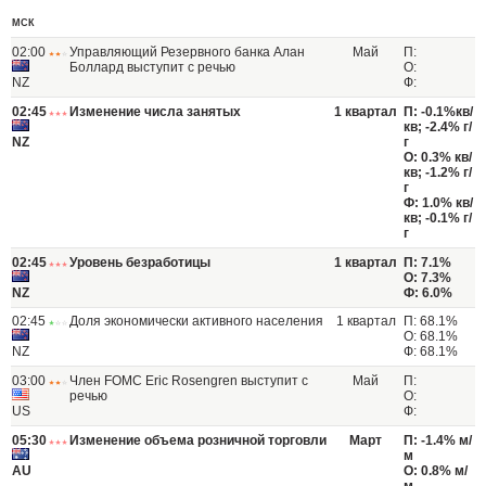
МСК
02:00
Управляющий Резервного банка Алан
Май
П:
Боллард выступит с речью
О:
NZ
Ф:
02:45
Изменение числа занятых
1 квартал
П: -0.1%кв/
кв; -2.4% г/
NZ
г
О: 0.3% кв/
кв; -1.2% г/
г
Ф: 1.0% кв/
кв; -0.1% г/
г
02:45
Уровень безработицы
1 квартал
П: 7.1%
О: 7.3%
NZ
Ф: 6.0%
02:45
Доля экономически активного населения
1 квартал
П: 68.1%
О: 68.1%
NZ
Ф: 68.1%
03:00
Член FOMC Eric Rosengren выступит с
Май
П:
речью
О:
US
Ф:
05:30
Изменение объема розничной торговли
Март
П: -1.4% м/
м
AU
О: 0.8% м/