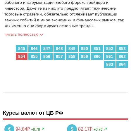
рабочего инструментария любого форекс-трейдера и
инвестора. Даже те из них, кто предпочитает технические
торговые стратегии, обязательно отслеживает публикации
важных событий в мире экономики и финансовых рынков, так
как именно они формируют основные тренды.
читать полностью
845
846
847
848
849
850
851
852
853
854
855
856
857
858
859
860
861
862
863
864
Курсы валют от ЦБ РФ
€
94.84₽
$
82.17₽
+0.78
+0.76