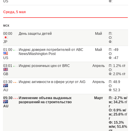
US
Ф:
Среда, 5 мая
МСК
00:00
День защиты детей
Май
П:
О:
JP
Ф:
01:00
Индекс доверия потребителей от ABC
Май
П: -49
News/Washington Post
О:
US
Ф: -47
03:01
Индекс розничных цен от BRC
Апрель
П: 1.2% г/г
О:
GB
Ф: 2.0% г/г
03:30
Индекс активности в сфере услуг от AiG
Апрель
П: 48.9
О:
AU
Ф: 52.3
05:30
Изменение объема выданных
Март
П: -2.7% м/
разрешений на строительство
м; 34.2% г/
AU
г
О: 0.9% м/
м; 25.6% г/
г
Ф: 15.3%
м/м; 51.6%
г/г