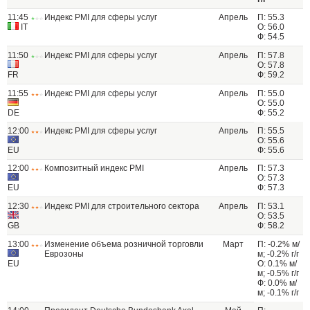
11:45
Индекс PMI для сферы услуг
Апрель
П: 55.3
IT
О: 56.0
Ф: 54.5
11:50
Индекс PMI для сферы услуг
Апрель
П: 57.8
О: 57.8
FR
Ф: 59.2
11:55
Индекс PMI для сферы услуг
Апрель
П: 55.0
О: 55.0
DE
Ф: 55.2
12:00
Индекс PMI для сферы услуг
Апрель
П: 55.5
О: 55.6
EU
Ф: 55.6
12:00
Композитный индекс PMI
Апрель
П: 57.3
О: 57.3
EU
Ф: 57.3
12:30
Индекс PMI для строительного сектора
Апрель
П: 53.1
О: 53.5
GB
Ф: 58.2
13:00
Изменение объема розничной торговли
Март
П: -0.2% м/
Еврозоны
м; -0.2% г/г
EU
О: 0.1% м/
м; -0.5% г/г
Ф: 0.0% м/
м; -0.1% г/г