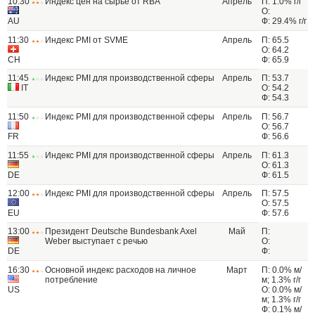
10:30
Индекс цен на сырье от RBA
Апрель
П: 1.0% г/г
О:
AU
Ф: 29.4% г/г
11:30
Индекс PMI от SVME
Апрель
П: 65.5
О: 64.2
CH
Ф: 65.9
11:45
Индекс PMI для производственной сферы
Апрель
П: 53.7
IT
О: 54.2
Ф: 54.3
11:50
Индекс PMI для производственной сферы
Апрель
П: 56.7
О: 56.7
FR
Ф: 56.6
11:55
Индекс PMI для производственной сферы
Апрель
П: 61.3
О: 61.3
DE
Ф: 61.5
12:00
Индекс PMI для производственной сферы
Апрель
П: 57.5
О: 57.5
EU
Ф: 57.6
13:00
Президент Deutsche Bundesbank Axel
Май
П:
Weber выступает с речью
О:
DE
Ф:
16:30
Основной индекс расходов на личное
Март
П: 0.0% м/
потребление
м; 1.3% г/г
US
О: 0.0% м/
м; 1.3% г/г
Ф: 0.1% м/