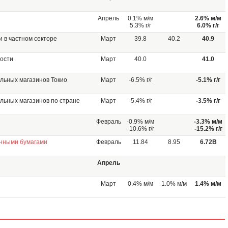
Апрель
0.1% м/м
2.6% м/м
5.3% г/г
6.0% г/г
 в частном секторе
Март
39.8
40.2
40.9
ности
Март
40.0
41.0
льных магазинов Токио
Март
-6.5% г/г
-5.1% г/г
льных магазинов по стране
Март
-5.4% г/г
-3.5% г/г
Февраль
-0.9% м/м
-3.3% м/м
-10.6% г/г
-15.2% г/г
нными бумагами
Февраль
11.84
8.95
6.72B
Апрель
Март
0.4% м/м
1.0% м/м
1.4% м/м