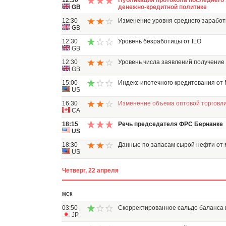
12:30
Публикация протокола последнего 
GB
денежно-кредитной политике
12:30
Изменение уровня среднего заработк
GB
12:30
Уровень безработицы от ILO
GB
12:30
Уровень числа заявлений получение
GB
15:00
Индекс ипотечного кредитования от
US
16:30
Изменение объема оптовой торговл
CA
18:15
Речь председателя ФРС Бернанке
US
18:30
Данные по запасам сырой нефти от 
US
Четверг, 22 апреля
МСК
03:50
Скорректированное сальдо баланса 
JP