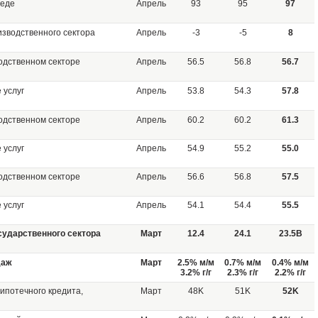
реде
Апрель
93
95
97
изводственного сектора
Апрель
-3
-5
8
одственном секторе
Апрель
56.5
56.8
56.7
 услуг
Апрель
53.8
54.3
57.8
одственном секторе
Апрель
60.2
60.2
61.3
 услуг
Апрель
54.9
55.2
55.0
одственном секторе
Апрель
56.6
56.8
57.5
 услуг
Апрель
54.1
54.4
55.5
сударственного сектора
Март
12.4
24.1
23.5B
даж
Март
2.5% м/м
0.7% м/м
0.4% м/м
3.2% г/г
2.3% г/г
2.2% г/г
ипотечного кредита,
Март
48K
51K
52K