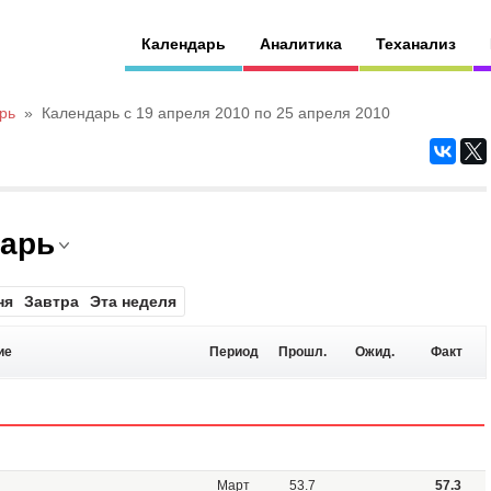
Календарь
Аналитика
Теханализ
рь
»
Календарь с 19 апреля 2010 по 25 апреля 2010
дарь
ня
Завтра
Эта неделя
ие
Период
Прошл.
Ожид.
Факт
Март
53.7
57.3