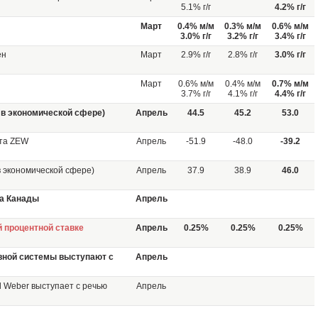
5.1% г/г
4.2% г/г
Март
0.4% м/м
0.3% м/м
0.6% м/м
3.0% г/г
3.2% г/г
3.4% г/г
ен
Март
2.9% г/г
2.8% г/г
3.0% г/г
Март
0.6% м/м
0.4% м/м
0.7% м/м
3.7% г/г
4.1% г/г
4.4% г/г
 в экономической сфере)
Апрель
44.5
45.2
53.0
ута ZEW
Апрель
-51.9
-48.0
-39.2
в экономической сфере)
Апрель
37.9
38.9
46.0
а Канады
Апрель
 процентной ставке
Апрель
0.25%
0.25%
0.25%
вной системы выступают с
Апрель
 Weber выступает с речью
Апрель