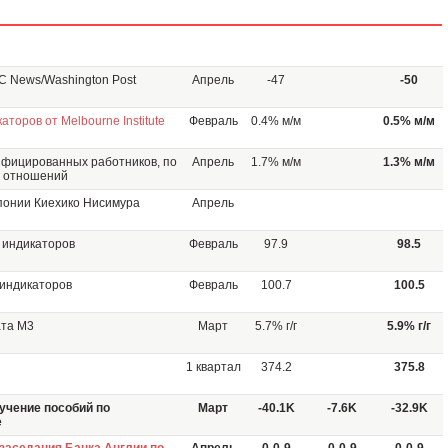
C News/Washington Post
Апрель
-47
-50
торов от Melbourne Institute
Февраль
0.4% м/м
0.5% м/м
ифицированных работников, по
Апрель
1.7% м/м
1.3% м/м
х отношений
понии Киехико Нисимура
Апрель
 индикаторов
Февраль
97.9
98.5
 индикаторов
Февраль
100.7
100.5
ата M3
Март
5.7% г/г
5.9% г/г
1 квартал
374.2
375.8
учение пособий по
Март
-40.1K
-7.6K
-32.9K
e