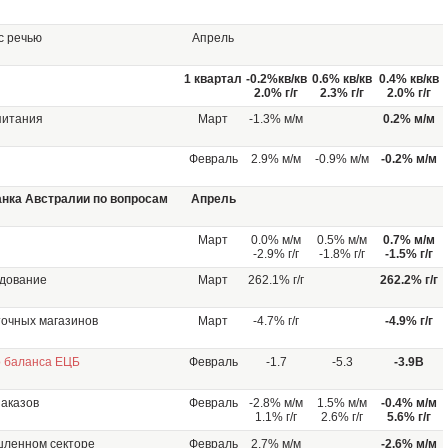
с речью
Апрель
1 квартал
-0.2%кв/кв
0.6% кв/кв
0.4% кв/кв
2.0% г/г
2.3% г/г
2.0% г/г
питания
Март
-1.3% м/м
0.2% м/м
Февраль
2.9% м/м
-0.9% м/м
-0.2% м/м
анка Австралии по вопросам
Апрель
Март
0.0% м/м
0.5% м/м
0.7% м/м
-2.9% г/г
-1.8% г/г
-1.5% г/г
удование
Март
262.1% г/г
262.2% г/г
точных магазинов
Март
-4.7% г/г
-4.9% г/г
о баланса ЕЦБ
Февраль
-1.7
-5.3
-3.9B
аказов
Февраль
-2.8% м/м
1.5% м/м
-0.4% м/м
1.1% г/г
2.6% г/г
5.6% г/г
шленном секторе
Февраль
2.7% м/м
-2.6% м/м