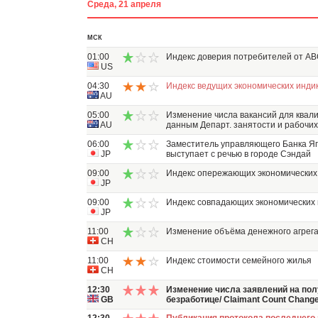
Среда, 21 апреля
МСК
01:00
Индекс доверия потребителей от AB
US
04:30
Индекс ведущих экономических индика
AU
05:00
Изменение числа вакансий для квал
AU
данным Департ. занятости и рабочи
06:00
Заместитель управляющего Банка Я
JP
выступает с речью в городе Сэндай
09:00
Индекс опережающих экономических
JP
09:00
Индекс совпадающих экономических
JP
11:00
Изменение объёма денежного агрег
CH
11:00
Индекс стоимости семейного жилья
CH
12:30
Изменение числа заявлений на пол
GB
безработице/ Claimant Count Chang