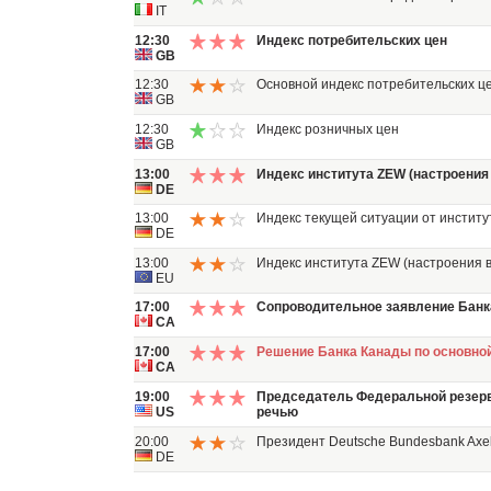
IT
12:30
Индекс потребительских цен
GB
12:30
Основной индекс потребительских ц
GB
12:30
Индекс розничных цен
GB
13:00
Индекс института ZEW (настроения
DE
13:00
Индекс текущей ситуации от инстит
DE
13:00
Индекс института ZEW (настроения 
EU
17:00
Сопроводительное заявление Банк
CA
17:00
Решение Банка Канады по основной
CA
19:00
Председатель Федеральной резер
US
речью
20:00
Президент Deutsche Bundesbank Axel
DE