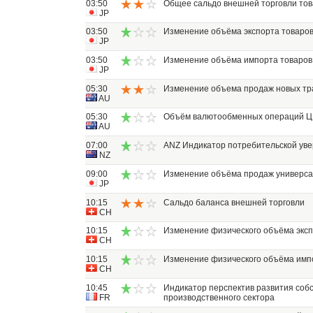
03:50
Общее сальдо внешней торговли то
JP
03:50
Изменение объёма экспорта товаро
JP
03:50
Изменение объёма импорта товаров
JP
05:30
Изменение объема продаж новых тр
AU
05:30
Объём валютообменных операций 
AU
07:00
ANZ Индикатор потребительской ув
NZ
09:00
Изменение объёма продаж универса
JP
10:15
Сальдо баланса внешней торговли
CH
10:15
Изменение физического объёма экс
CH
10:15
Изменение физического объёма имп
CH
10:45
Индикатор перспектив развития соб
FR
производственного сектора