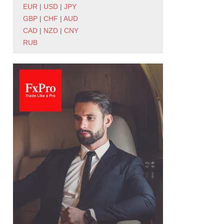
EUR
|
USD
|
JPY
GBP
|
CHF
|
AUD
CAD
|
NZD
|
CNY
RUB