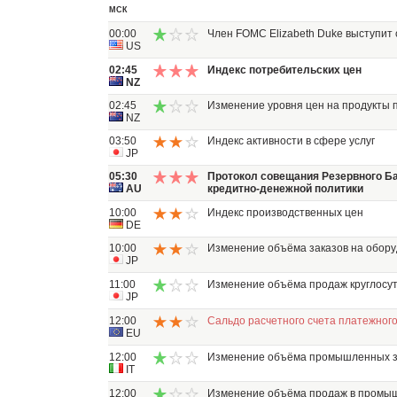
МСК
00:00
Член FOMC Elizabeth Duke выступит 
US
02:45
Индекс потребительских цен
NZ
02:45
Изменение уровня цен на продукты 
NZ
03:50
Индекс активности в сфере услуг
JP
05:30
Протокол совещания Резервного Б
AU
кредитно-денежной политики
10:00
Индекс производственных цен
DE
10:00
Изменение объёма заказов на обор
JP
11:00
Изменение объёма продаж круглосу
JP
12:00
Сальдо расчетного счета платежног
EU
12:00
Изменение объёма промышленных з
IT
12:00
Изменение объёма продаж в промы