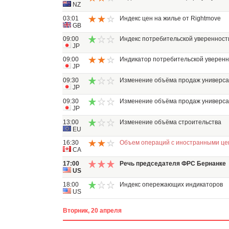
NZ
03:01
Индекс цен на жилье от Rightmove
GB
09:00
Индекс потребительской уверенности
JP
09:00
Индикатор потребительской уверен
JP
09:30
Изменение объёма продаж универса
JP
09:30
Изменение объёма продаж универса
JP
13:00
Изменение объёма строительства
EU
16:30
Объем операций с иностранными це
CA
17:00
Речь председателя ФРС Бернанке
US
18:00
Индекс опережающих индикаторов
US
Вторник, 20 апреля