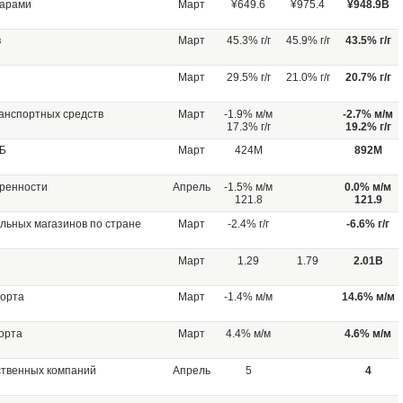
варами
Март
¥649.6
¥975.4
¥948.9B
в
Март
45.3% г/г
45.9% г/г
43.5% г/г
Март
29.5% г/г
21.0% г/г
20.7% г/г
анспортных средств
Март
-1.9% м/м
-2.7% м/м
17.3% г/г
19.2% г/г
ЦБ
Март
424M
892M
еренности
Апрель
-1.5% м/м
0.0% м/м
121.8
121.9
льных магазинов по стране
Март
-2.4% г/г
-6.6% г/г
Март
1.29
1.79
2.01B
порта
Март
-1.4% м/м
14.6% м/м
орта
Март
4.4% м/м
4.6% м/м
ственных компаний
Апрель
5
4