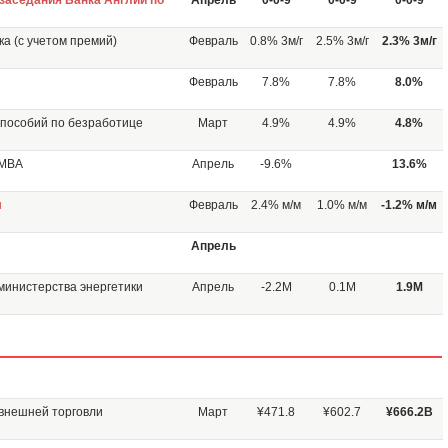
заседания Банка Англии по
Апрель
0-0-9
0-0-9
0-0-9
а (с учетом премий)
Февраль
0.8% 3м/г
2.5% 3м/г
2.3% 3м/г
Февраль
7.8%
7.8%
8.0%
 пособий по безработице
Март
4.9%
4.9%
4.8%
 МВА
Апрель
-9.6%
13.6%
и
Февраль
2.4% м/м
1.0% м/м
-1.2% м/м
Апрель
министерства энергетики
Апрель
-2.2M
0.1M
1.9M
внешней торговли
Март
¥471.8
¥602.7
¥666.2B