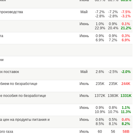
ения
Июнь
66.7%
66.7%
66.8%
производства
Май
-7.2%
-7.2%
-7.5%
-2.8%
-2.8%
-3.1%
Июнь
1.0%
0.9%
0.1%
22.9%
20.4%
21.2%
та
Июнь
0.9%
0.9%
0.3%
6.9%
7.2%
6.9%
ии
х поставок
Май
2.6%
-2.5%
-2.0%
обием по безработице
Июль
235K
235K
244K
ие пособия по безработице
Июль
1372K
1383K
1331K
Июнь
0.9%
0.8%
1.1%
10.9%
10.7%
11.3%
а цен на продукты питания и
Июнь
0.6%
0.5%
0.4%
8.5%
8.1%
8.2%
го газа
Июль
60
56
58B