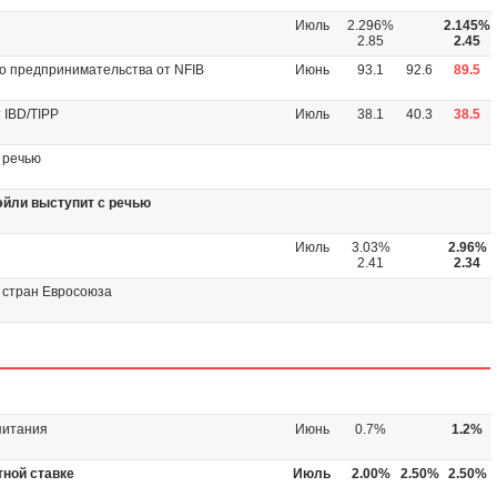
Июль
2.296%
2.145%
2.85
2.45
о предпринимательства от NFIB
Июнь
93.1
92.6
89.5
 IBD/TIPP
Июль
38.1
40.3
38.5
 речью
эйли выступит с речью
Июль
3.03%
2.96%
2.41
2.34
 стран Евросоюза
питания
Июнь
0.7%
1.2%
тной ставке
Июль
2.00%
2.50%
2.50%