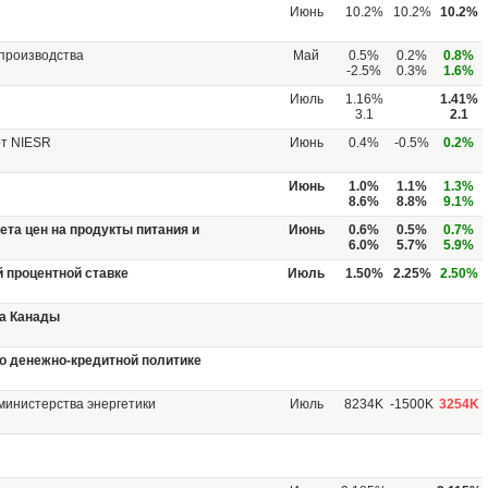
Июнь
10.2%
10.2%
10.2%
производства
Май
0.5%
0.2%
0.8%
-2.5%
0.3%
1.6%
Июль
1.16%
1.41%
3.1
2.1
от NIESR
Июнь
0.4%
-0.5%
0.2%
Июнь
1.0%
1.1%
1.3%
8.6%
8.8%
9.1%
ета цен на продукты питания и
Июнь
0.6%
0.5%
0.7%
6.0%
5.7%
5.9%
 процентной ставке
Июль
1.50%
2.25%
2.50%
а Канады
о денежно-кредитной политике
министерства энергетики
Июль
8234K
-1500K
3254K