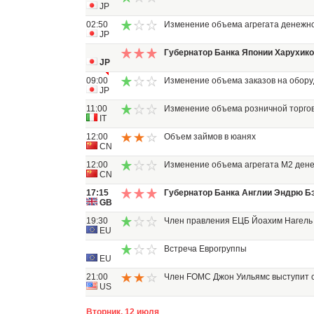
JP
02:50
Изменение объема агрегата денежн
JP
Губернатор Банка Японии Харухико
JP
09:00
Изменение объема заказов на обор
JP
11:00
Изменение объема розничной торго
IT
12:00
Объем займов в юанях
CN
12:00
Изменение объема агрегата М2 ден
CN
17:15
Губернатор Банка Англии Эндрю Б
GB
19:30
Член правления ЕЦБ Йоахим Нагель 
EU
Встреча Еврогруппы
EU
21:00
Член FOMC Джон Уильямс выступит 
US
Вторник, 12 июля