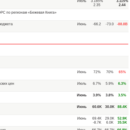
Июль
3.185%
3.115%
2.35
2.44
ФРС по регионам «Бежевая Книга»
бюджета
Июнь
-66.2
-73.0
-88.8B
Июнь
72%
70%
65%
ских цен
Июль
6.7%
5.9%
6.3%
Июнь
3.9%
3.8%
3.5%
Июнь
60.6K
30.0K
88.4K
Июнь
69.4K
29.0K
52.9K
-8.7K
6.0K
35.5K