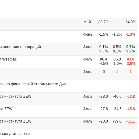
Май
89.7%
34.0%
Июнь
-1.5%
-1.2%
-1.3%
я японских корпораций
Июнь
0.1%
0.5%
0.7%
9.3%
9.1%
9.2%
т Westpac
Июль
86.4
85.0
83.8
-4.5%
-1.6%
-3.0%
Июнь
6
5
1
лии по финансовой стабильности Джон
 от института ZEW
Июль
-28.0
-40.6
-53.8
ута ZEW
Июль
-27.6
-34.5
-45.8
 от института ZEW
Июль
-28.0
-39.0
-51.1
выступит с речью