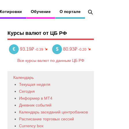
Котировки
Обучение
О портале
Курсы валют от ЦБ РФ
€
93.19₽
$
80.93₽
-0.39
-0.20
Все курсы валют по данным ЦБ РФ
Календарь
Текущая неделя
Сегодня
Информер в MT4
Дневник событий
Календарь заседаний центробанков
Расписание торговых сессий
Currency box