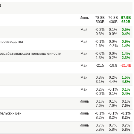
З
Июнь
78.8B
76.8B
97.9B
503B
430B
650B
Май
-0.2%
0.1%
0.5%
0.3%
0.0%
0.4%
производства
Май
-0.1%
0.0%
0.9%
1.6%
-0.3%
1.4%
ерерабатывающей промышленности
Май
-0.6%
0.0%
1.4%
1.3%
0.2%
2.3%
Май
-21.5
-19.8
-21.4B
Май
0.3%
0.2%
1.5%
3.1%
4.4%
4.8%
Май
0.2%
-0.1%
0.1%
-0.2%
0.1%
0.4%
Июнь
0.1%
0.1%
0.1%
7.6%
7.6%
7.6%
тельских цен
Июнь
-0.1%
-0.1%
-0.1%
8.2%
8.2%
8.2%
Июнь
0.7%
0.7%
0.7%
5.8%
5.8%
5.8%