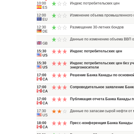
10:00
Индекс потребительских цен
ES
12:00
Изменение объема промышленного 
EU
12:30
Размещение 30-летних бондов
DE
Данные по изменению объема ВВП 
GB
15:30
Индекс потребительских цен
US
15:30
Индекс потребительских цен без уч
US
энергоносители
17:00
Решение Банка Канады по основной
CA
17:00
Сопроводительное заявление Банк
CA
17:00
Публикация отчета Банка Канады п
CA
17:30
Данные по запасам сырой нефти от 
US
18:00
Пресс-конференция Банка Канады
CA