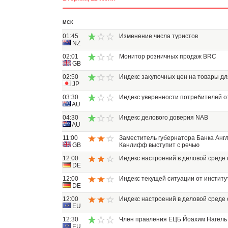
МСК
01:45
Изменение числа туристов
NZ
02:01
Монитор розничных продаж BRC
GB
02:50
Индекс закупочных цен на товары дл
JP
03:30
Индекс уверенности потребителей о
AU
04:30
Индекс делового доверия NAB
AU
11:00
Заместитель губернатора Банка Анг
GB
Канлифф выступит с речью
12:00
Индекс настроений в деловой среде
DE
12:00
Индекс текущей ситуации от инстит
DE
12:00
Индекс настроений в деловой среде
EU
12:30
Член правления ЕЦБ Йоахим Нагель 
EU