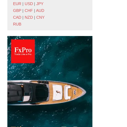
EUR
|
USD
|
JPY
GBP
|
CHF
|
AUD
CAD
|
NZD
|
CNY
RUB