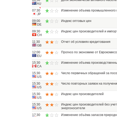
04:30
Доля экономически активного насел
AU
07:30
Изменение объема промышленного 
JP
09:00
Индекс оптовых цен
DE
09:30
Индекс цен производителей и импор
CH
11:30
Отчет об условиях кредитования
GB
12:00
Прогноз по экономике от Еврокомисс
EU
15:30
Изменение объема производственны
CA
15:30
Число первичных обращений за пос
US
15:30
Число повторных заявок на получен
US
15:30
Индекс цен производителей
US
15:30
Индекс цен производителей без учет
US
энергоносители
17:30
Изменение объёма запасов природно