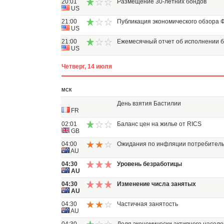
20:01
Размещение 30-летних бондов
US
21:00
Публикация экономического обзора 
US
21:00
Ежемесячный отчет об исполнении 
US
Четверг, 14 июля
МСК
День взятия Бастилии
FR
02:01
Баланс цен на жилье от RICS
GB
04:00
Ожидания по инфляции потребитель
AU
04:30
Уровень безработицы
AU
04:30
Изменение числа занятых
AU
04:30
Частичная занятость
AU