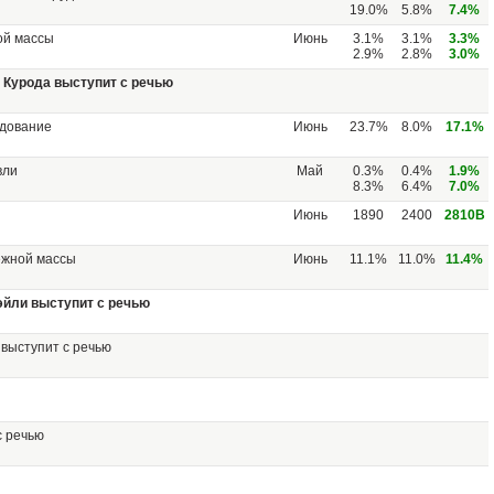
19.0%
5.8%
7.4%
ой массы
Июнь
3.1%
3.1%
3.3%
2.9%
2.8%
3.0%
 Курода выступит с речью
удование
Июнь
23.7%
8.0%
17.1%
вли
Май
0.3%
0.4%
1.9%
8.3%
6.4%
7.0%
Июнь
1890
2400
2810B
ежной массы
Июнь
11.1%
11.0%
11.4%
эйли выступит с речью
выступит с речью
с речью