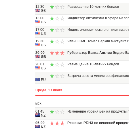
12:30
Размещение 10-летних бондов
GB
13:00
Индикатор оптимизма в сфере малог
US
17:00
Индекс экономического оптимизма от
US
19:30
Член FOMC Томас Баркин выступит с
US
20:00
Губернатор Банка Англии Эндрю Б
GB
20:01
Размещение 10-летних бондов
US
Встреча совета министров финансов
EU
Среда, 13 июля
МСК
01:45
Изменение уровня цен на продукты 
NZ
05:00
Решение РБНЗ по основной процен
NZ