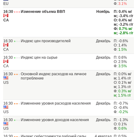
EU
Ф:
3.1%
16:30
Изменение объема ВВП
Ноябрь
П: 0.4% м/
м; -3.4% г/г
CA
О: 0.4% м/
м; -3.2% г/г
Ф:
0.7% м/
м
;
-2.8% г/г
16:30
Индекс цен производителей
Декабрь
П: -0.6%
О: 1.4%
CA
Ф:
1.5%
16:30
Индекс цен на сырье
Декабрь
П: 0.6%
О: 2.5%
CA
Ф:
3.5%
16:30
Основной индекс расходов на личное
Декабрь
П: 0.0% м/
потребление
м; 1.4% г/г
US
О: 0.1% м/
м; 1.3% г/г
Ф:
0.3% м/
м
;
1.5% г/г
16:30
Изменение уровня расходов населения
Декабрь
П: -0.7%
О: -0.4%
US
Ф:
-0.2%
16:30
Изменение уровня доходов населения
Декабрь
П: -1.3%
О: 0.1%
US
Ф:
0.6%
16:30
Индекс себестоимости рабочей силы
4 квартал
П: 0.5%