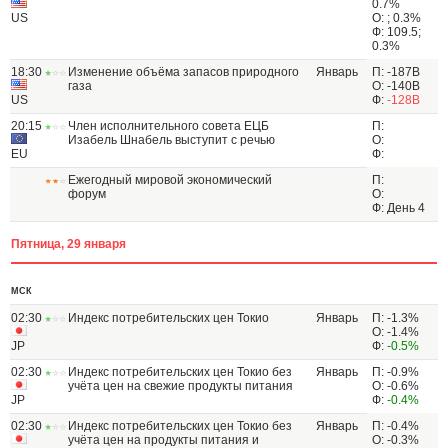
0.7%
US
О: ; 0.3%
Ф: 109.5;
0.3%
18:30
Изменение объёма запасов природного
Январь
П: -187B
газа
О: -140B
US
Ф:
-128B
20:15
Член исполнительного совета ЕЦБ
П:
Изабель Шнабель выступит с речью
О:
EU
Ф:
Ежегодный мировой экономический
П:
форум
О:
Ф: День 4
Пятница, 29 января
МСК
02:30
Индекс потребительских цен Токио
Январь
П: -1.3%
О: -1.4%
JP
Ф:
-0.5%
02:30
Индекс потребительских цен Токио без
Январь
П: -0.9%
учёта цен на свежие продукты питания
О: -0.6%
JP
Ф:
-0.4%
02:30
Индекс потребительских цен Токио без
Январь
П: -0.4%
учёта цен на продукты питания и
О: -0.3%