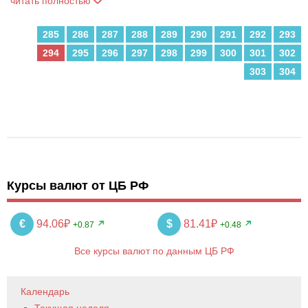
читать полностью
285
286
287
288
289
290
291
292
293
294
295
296
297
298
299
300
301
302
303
304
Курсы валют от ЦБ РФ
€
94.06₽
$
81.41₽
+0.87
+0.48
Все курсы валют по данным ЦБ РФ
Календарь