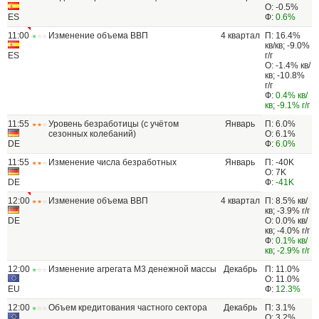
О: -0.5%
ES
Ф:
0.6%
11:00
Изменение объема ВВП
4 квартал
П: 16.4%
кв/кв; -9.0%
ES
г/г
О: -1.4% кв/
кв; -10.8%
г/г
Ф:
0.4% кв/
кв
;
-9.1% г/г
11:55
Уровень безработицы (с учётом
Январь
П: 6.0%
сезонных колебаний)
О: 6.1%
DE
Ф:
6.0%
11:55
Изменение числа безработных
Январь
П: -40K
О: 7K
DE
Ф:
-41K
12:00
Изменение объема ВВП
4 квартал
П: 8.5% кв/
кв; -3.9% г/г
DE
О: 0.0% кв/
кв; -4.0% г/г
Ф:
0.1% кв/
кв
;
-2.9% г/г
12:00
Изменение агрегата М3 денежной массы
Декабрь
П: 11.0%
О: 11.0%
EU
Ф:
12.3%
12:00
Объем кредитования частного сектора
Декабрь
П: 3.1%
О: 3.2%