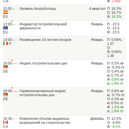
CH
Ф:
2.88B
11:00
Уровень безработицы
4 квартал
П: 16.3%
О: 16.7%
ES
Ф:
16.1%
13:00
Индикатор потребительской
Январь
П: -15.5
уверенности
О: -15.5
EU
Ф: -15.5
13:00
Размещение 10-летних бондов
Январь
П: 0.59%;
IT
1.57
О:
Ф: 0.65%;
1.38
16:00
Индекс потребительских цен
Январь
П: 0.5% м/
м; -0.3% г/г
DE
О: 0.4% м/
м; 0.7% г/г
Ф:
0.8% м/
м
;
1.0% г/г
16:00
Гармонизированный индекс
Январь
П: 0.6% м/
потребительских цен
м; -0.7% г/г
DE
О: 0.3% м/
м; 0.5% г/г
Ф:
1.4% м/
м
;
1.6% г/г
16:30
Изменение объема выданных
Декабрь
П: 12.5%
разрешений на строительство
О: -4.9%
CA
Ф:
-4.1%