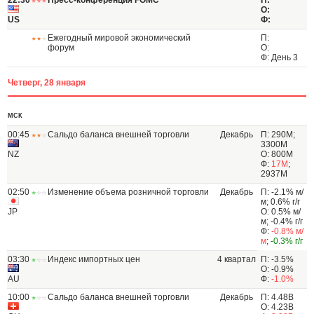
22:30
Пресс-конференция FOMC
П:
О:
US
Ф:
Ежегодный мировой экономический
П:
форум
О:
Ф: День 3
Четверг, 28 января
МСК
00:45
Сальдо баланса внешней торговли
Декабрь
П: 290M;
3300M
NZ
О: 800M
Ф:
17M
;
2937M
02:50
Изменение объема розничной торговли
Декабрь
П: -2.1% м/
м; 0.6% г/г
JP
О: 0.5% м/
м; -0.4% г/г
Ф:
-0.8% м/
м
;
-0.3% г/г
03:30
Индекс импортных цен
4 квартал
П: -3.5%
О: -0.9%
AU
Ф:
-1.0%
10:00
Сальдо баланса внешней торговли
Декабрь
П: 4.48B
О: 4.23B