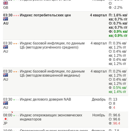
О:
GB
Ф: -2.2%
03:30
Индекс потребительских цен
4 квартал
П: 1.6% кв/
кв; 0.7% г/г
AU
О: 0.7% кв/
кв; 0.7% г/г
Ф:
0.9% кв/
кв
;
0.9% г/г
03:30
Индекс базовой инфляции, по данным
4 квартал
П: 0.3% кв/
ЦБ (методом усечённого среднего)
кв; 1.2% г/г
AU
О: 0.4% кв/
кв; 1.2% г/г
Ф: 0.4% кв/
кв; 1.2% г/г
03:30
Индекс базовой инфляции, по данным
4 квартал
П: 0.2% кв/
ЦБ (методом взвешенной медианы)
кв; 1.2% г/г
AU
О: 0.4% кв/
кв; 1.2% г/г
Ф:
0.5% кв/
кв
;
1.4% г/г
03:30
Индекс делового доверия NAB
Декабрь
П: 13
О: 8
AU
Ф:
4
08:00
Индекс опережающих экономических
Ноябрь
П: 96.6
индикаторов
О: 96.6
JP
Ф:
96.4