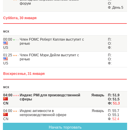
форум
О:
Ф: День 5
Суббота, 30 января
МСК
00:00
Член FOMC Роберт Каплан выступит с
П:
речью
О:
US
Ф:
01:25
Член FOMC Мэри Дейли выступит с
П:
речью
О:
US
Ф:
Воскресенье, 31 января
МСК
04:00
Индекс PMI для производственной
Январь
П: 51.9
сферы
О: 51.5
CN
Ф:
51.3
04:00
Индекс активности в
Январь
П: 55.7
непроизводственной сфере
О: 55.1
CN
Ф:
52.4
Начать торговать