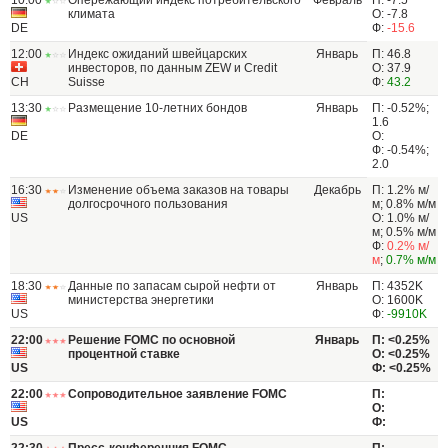
10:00
Опережающий индекс потребительского
Февраль
П: -7.5
климата
О: -7.8
DE
Ф:
-15.6
12:00
Индекс ожиданий швейцарских
Январь
П: 46.8
инвесторов, по данным ZEW и Credit
О: 37.9
CH
Suisse
Ф:
43.2
13:30
Размещение 10-летних бондов
Январь
П: -0.52%;
1.6
DE
О:
Ф: -0.54%;
2.0
16:30
Изменение объема заказов на товары
Декабрь
П: 1.2% м/
долгосрочного пользования
м; 0.8% м/м
US
О: 1.0% м/
м; 0.5% м/м
Ф:
0.2% м/
м
;
0.7% м/м
18:30
Данные по запасам сырой нефти от
Январь
П: 4352K
министерства энергетики
О: 1600K
US
Ф:
-9910K
22:00
Решение FOMC по основной
Январь
П: <0.25%
процентной ставке
О: <0.25%
US
Ф: <0.25%
22:00
Сопроводительное заявление FOMC
П:
О:
US
Ф: