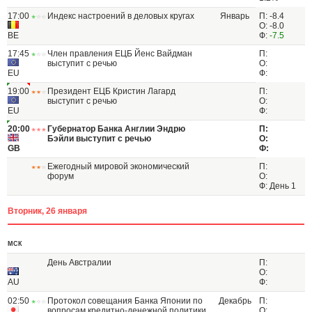
17:00
Индекс настроений в деловых кругах
Январь
П: -8.4
О: -8.0
BE
Ф:
-7.5
17:45
Член правления ЕЦБ Йенс Вайдман
П:
выступит с речью
О:
EU
Ф:
19:00
Президент ЕЦБ Кристин Лагард
П:
выступит с речью
О:
EU
Ф:
20:00
Губернатор Банка Англии Эндрю
П:
Бэйли выступит с речью
О:
GB
Ф:
Ежегодный мировой экономический
П:
форум
О:
Ф: День 1
Вторник, 26 января
МСК
День Австралии
П:
О:
AU
Ф:
02:50
Протокол совещания Банка Японии по
Декабрь
П:
вопросам кредитно-денежной политики
О: