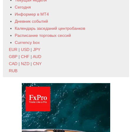
Текущая неделя
Сегодня
Информер в MT4
Дневник событий
Календарь заседаний центробанков
Расписание торговых сессий
Currency box
EUR
|
USD
|
JPY
GBP
|
CHF
|
AUD
CAD
|
NZD
|
CNY
RUB