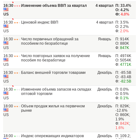
16:30
Изменение объема ВВП за квартал
4 квартал
П: 33.4%
О: 4.2%
US
Ф:
4.0%
16:30
Ценовой индекс ВВП
4 квартал
П: 3.5%
О: 2.2%
US
Ф:
2.0%
16:30
Число первичных обращений за
Январь
П: 914K
пособием по безработице
О: 880K
US
Ф:
847K
16:30
Число повторных заявок на получение
Январь
П: 4974K
пособия по безработице
О: 5054K
US
Ф:
4771K
16:30
Баланс внешней торговли товарами
Декабрь
П: -85.5B
О: -83.4B
US
Ф:
-82.5B
16:30
Изменение объема запасов на складах
Декабрь
П: 0.0%
оптовой торговли
О: 0.5%
US
Ф:
0.1%
18:00
Объем продаж жилья на первичном
Декабрь
П: 829K;
рынке
-12.6%
US
О: 860K;
1.9%
Ф:
842K
;
1.6%
18:00
Индекс опережающих индикаторов
Декабрь
П: 109.2;