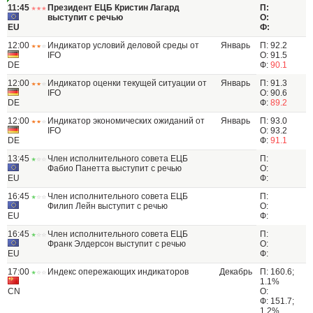
11:45
Президент ЕЦБ Кристин Лагард
П:
выступит с речью
О:
EU
Ф:
12:00
Индикатор условий деловой среды от
Январь
П: 92.2
IFO
О: 91.5
DE
Ф:
90.1
12:00
Индикатор оценки текущей ситуации от
Январь
П: 91.3
IFO
О: 90.6
DE
Ф:
89.2
12:00
Индикатор экономических ожиданий от
Январь
П: 93.0
IFO
О: 93.2
DE
Ф:
91.1
13:45
Член исполнительного совета ЕЦБ
П:
Фабио Панетта выступит с речью
О:
EU
Ф:
16:45
Член исполнительного совета ЕЦБ
П:
Филип Лейн выступит с речью
О:
EU
Ф:
16:45
Член исполнительного совета ЕЦБ
П:
Франк Элдерсон выступит с речью
О:
EU
Ф:
17:00
Индекс опережающих индикаторов
Декабрь
П: 160.6;
1.1%
CN
О:
Ф: 151.7;
1.2%