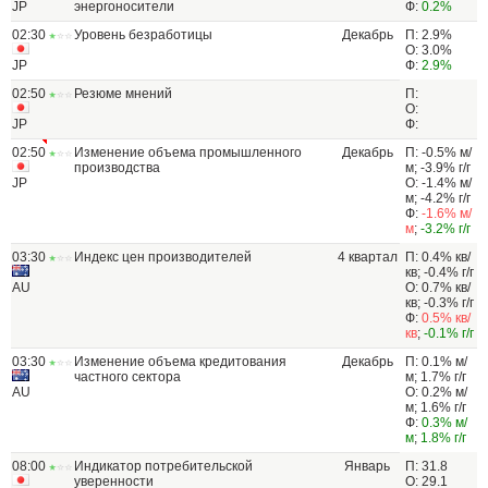
JP
энергоносители
Ф:
0.2%
02:30
Уровень безработицы
Декабрь
П: 2.9%
О: 3.0%
JP
Ф:
2.9%
02:50
Резюме мнений
П:
О:
JP
Ф:
02:50
Изменение объема промышленного
Декабрь
П: -0.5% м/
производства
м; -3.9% г/г
JP
О: -1.4% м/
м; -4.2% г/г
Ф:
-1.6% м/
м
;
-3.2% г/г
03:30
Индекс цен производителей
4 квартал
П: 0.4% кв/
кв; -0.4% г/г
AU
О: 0.7% кв/
кв; -0.3% г/г
Ф:
0.5% кв/
кв
;
-0.1% г/г
03:30
Изменение объема кредитования
Декабрь
П: 0.1% м/
частного сектора
м; 1.7% г/г
AU
О: 0.2% м/
м; 1.6% г/г
Ф:
0.3% м/
м
;
1.8% г/г
08:00
Индикатор потребительской
Январь
П: 31.8
уверенности
О: 29.1