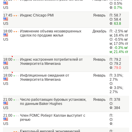
О: 0.5%
US
Ф:
0.7%
17:45
Индекс Chicago PMI
Январь
П: 58.7
О: 58.4
US
Ф:
63.8
18:00
Изменение объема незавершенных
Декабрь
П: -2.5% м/
сделок по продаже жилья
м; 16.4% г/г
US
О: -0.5% м/
м; 17.0% г/г
Ф:
-0.3% м/
м
;
21.4% г/г
18:00
Индекс настроения потребителей от
Январь
П: 79.2
Университета Мичигана
О: 79.2
US
Ф:
79.0
18:00
Инфляционные ожидания от
Январь
П: 3.0%;
Университета Мичигана
2.7%
US
О:
Ф: 3.0%;
2.7%
21:00
Число работающих буровых установок,
Январь
П: 378
по данным Baker Hughes
О:
US
Ф: 384
21:00
Член FOMC Роберт Каплан выступит с
П:
речью
О:
US
Ф:
Ежегодный мировой экономический
П: