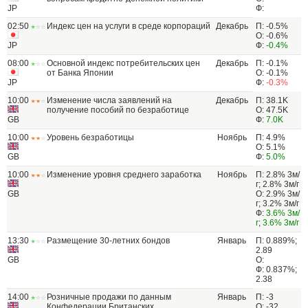
JP
Ф:
02:50
Индекс цен на услуги в среде корпораций
Декабрь
П: -0.5%
О: -0.6%
JP
Ф:
-0.4%
08:00
Основной индекс потребительских цен
Декабрь
П: -0.1%
от Банка Японии
О: -0.1%
JP
Ф:
-0.3%
10:00
Изменение числа заявлений на
Декабрь
П: 38.1K
получение пособий по безработице
О: 47.5K
GB
Ф:
7.0K
10:00
Уровень безработицы
Ноябрь
П: 4.9%
О: 5.1%
GB
Ф:
5.0%
10:00
Изменение уровня среднего заработка
Ноябрь
П: 2.8% 3м/
г; 2.8% 3м/г
GB
О: 2.9% 3м/
г; 3.2% 3м/г
Ф:
3.6% 3м/
г
;
3.6% 3м/г
13:30
Размещение 30-летних бондов
Январь
П: 0.889%;
2.89
GB
О:
Ф: 0.837%;
2.38
14:00
Розничные продажи по данным
Январь
П: -3
Конфедерации Британских
О: -32