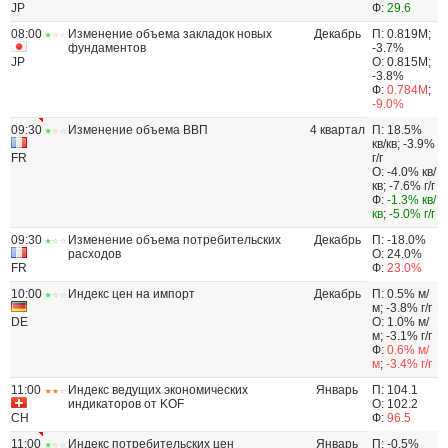
JP
Ф:
29.6
08:00
Изменение объема закладок новых
Декабрь
П: 0.819M;
фундаментов
-3.7%
JP
О: 0.815M;
-3.8%
Ф:
0.784M
;
-9.0%
09:30
Изменение объема ВВП
4 квартал
П: 18.5%
кв/кв; -3.9%
FR
г/г
О: -4.0% кв/
кв; -7.6% г/г
Ф:
-1.3% кв/
кв
;
-5.0% г/г
09:30
Изменение объема потребительских
Декабрь
П: -18.0%
расходов
О: 24.0%
FR
Ф:
23.0%
10:00
Индекс цен на импорт
Декабрь
П: 0.5% м/
м; -3.8% г/г
DE
О: 1.0% м/
м; -3.1% г/г
Ф:
0.6% м/
м
;
-3.4% г/г
11:00
Индекс ведущих экономических
Январь
П: 104.1
индикаторов от KOF
О: 102.2
CH
Ф:
96.5
11:00
Индекс потребительских цен
Январь
П: -0.5%