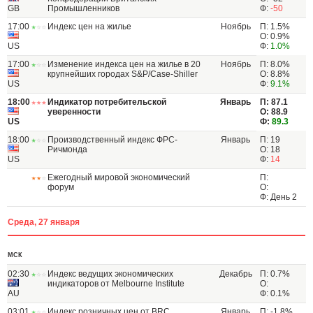
GB
Промышленников
Ф:
-50
17:00
Индекс цен на жилье
Ноябрь
П: 1.5%
О: 0.9%
US
Ф:
1.0%
17:00
Изменение индекса цен на жилье в 20
Ноябрь
П: 8.0%
крупнейших городах S&P/Case-Shiller
О: 8.8%
US
Ф:
9.1%
18:00
Индикатор потребительской
Январь
П: 87.1
уверенности
О: 88.9
US
Ф:
89.3
18:00
Производственный индекс ФРС-
Январь
П: 19
Ричмонда
О: 18
US
Ф:
14
Ежегодный мировой экономический
П:
форум
О:
Ф: День 2
Среда, 27 января
МСК
02:30
Индекс ведущих экономических
Декабрь
П: 0.7%
индикаторов от Melbourne Institute
О:
AU
Ф: 0.1%
03:01
Индекс розничных цен от BRC
Январь
П: -1.8%