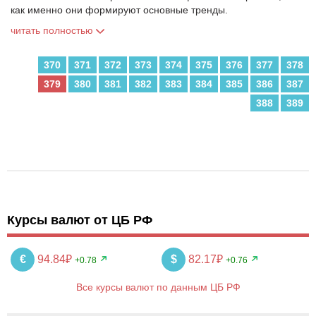
как именно они формируют основные тренды.
читать полностью
370
371
372
373
374
375
376
377
378
379
380
381
382
383
384
385
386
387
388
389
Курсы валют от ЦБ РФ
€
94.84₽
$
82.17₽
+0.78
+0.76
Все курсы валют по данным ЦБ РФ