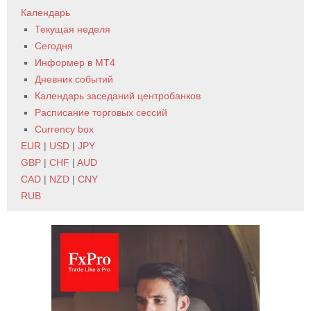
Календарь
Текущая неделя
Сегодня
Информер в MT4
Дневник событий
Календарь заседаний центробанков
Расписание торговых сессий
Currency box
EUR
|
USD
|
JPY
GBP
|
CHF
|
AUD
CAD
|
NZD
|
CNY
RUB