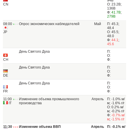
94B
CN
О: 23.2B;
136B
Ф:
41.7B
;
279B
08:00
Опрос экономических наблюдателей
Май
П: 45.3;
48.4
JP
О: 45.5;
48.0
Ф:
44.1
;
45.6
День Святого Духа
П:
О:
CH
Ф:
День Святого Духа
П:
О:
DE
Ф:
День Святого Духа
П:
О:
FR
Ф:
11:00
Изменение объема промышленного
Апрель
П: -1.0% м/
IT
производства
м; -1.6% г/г
О: 0.2% м/
м; -0.2% г/г
Ф:
-0.7% м/
м
;
-1.5% г/г
11:30
Изменение объема ВВП
Апрель
П: -0.1% м/