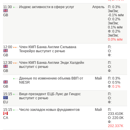
11:30
Индекс активности в сфере услуг
Апрель
П: 0.3%
3м/3м;
GB
-0.1% м/м
О: 0.2%
3м/3м;
0.1% м/м
Ф: 0.2%
3м/3м;
0.0% м/м
12:00
Член КМП Банка Англии Сильвана
П:
Тенрейро выступит с речью
О:
GB
Ф:
12:30
Член КМП Банка Англии Энди Халдейн
П:
выступит с речью
О:
GB
Ф:
Данные по изменению объема ВВП от
Май
П: 0.3%
NIESR
О: 0.5%
GB
Ф:
0.1%
15:15
Вице-президент ЕЦБ Луис де Гиндос
П:
выступит с речью
О:
EU
Ф:
15:15
Число закладок новых фундаментов
Май
П:
233.410K
CA
О: 220.0K
Ф:
202.337K