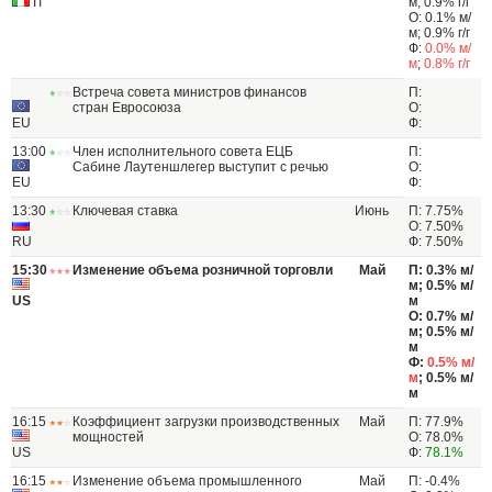
IT
м; 0.9% г/г
О: 0.1% м/
м; 0.9% г/г
Ф:
0.0% м/
м
;
0.8% г/г
Встреча совета министров финансов
П:
стран Евросоюза
О:
EU
Ф:
13:00
Член исполнительного совета ЕЦБ
П:
Сабине Лаутеншлегер выступит с речью
О:
EU
Ф:
13:30
Ключевая ставка
Июнь
П: 7.75%
О: 7.50%
RU
Ф: 7.50%
15:30
Изменение объема розничной торговли
Май
П: 0.3% м/
м; 0.5% м/
US
м
О: 0.7% м/
м; 0.5% м/
м
Ф:
0.5% м/
м
; 0.5% м/
м
16:15
Коэффициент загрузки производственных
Май
П: 77.9%
мощностей
О: 78.0%
US
Ф:
78.1%
16:15
Изменение объема промышленного
Май
П: -0.4%