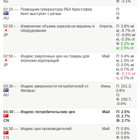
NZ
Ф: -3.1%
02:25
Помощник губернатора РБА Кристофер
П:
Кент выступит с речью
О:
AU
Ф:
02:50
Изменение объема заказов на машины и
Апрель
П: 3.8% м/
оборудование
м; -0.7% г/г
JP
О: -0.8% м/
м; -5.3% г/г
Ф:
5.2% м/
м
;
2.5% г/г
02:50
Индекс закупочных цен на товары для
Май
П: 0.4% м/
японских корпораций
м; 1.3% г/г
JP
О: 0.0% м/
м; 0.7% г/г
Ф:
-0.1% м/
м
; 0.7% г/г
03:30
Индекс уверенности потребителей от
Июнь
П: 101.3;
Westpac
0.6%
AU
О:
Ф: 100.7;
-0.6%
04:30
Индекс потребительских цен
Май
П: 2.5%
О: 2.7%
CN
Ф: 2.7%
04:30
Индекс цен производителей
Май
П: 0.9%
О: 0.6%
CN
Ф: 0.6%