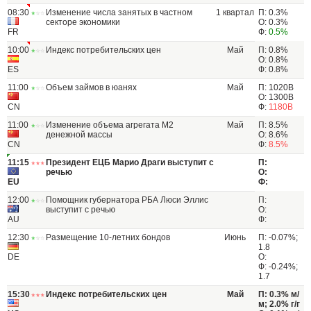
08:30
Изменение числа занятых в частном
1 квартал
П: 0.3%
секторе экономики
О: 0.3%
FR
Ф:
0.5%
10:00
Индекс потребительских цен
Май
П: 0.8%
О: 0.8%
ES
Ф: 0.8%
11:00
Объем займов в юанях
Май
П: 1020B
О: 1300B
CN
Ф:
1180B
11:00
Изменение объема агрегата М2
Май
П: 8.5%
денежной массы
О: 8.6%
CN
Ф:
8.5%
11:15
Президент ЕЦБ Марио Драги выступит с
П:
речью
О:
EU
Ф:
12:00
Помощник губернатора РБА Люси Эллис
П:
выступит с речью
О:
AU
Ф:
12:30
Размещение 10-летних бондов
Июнь
П: -0.07%;
1.8
DE
О:
Ф: -0.24%;
1.7
15:30
Индекс потребительских цен
Май
П: 0.3% м/
м; 2.0% г/г