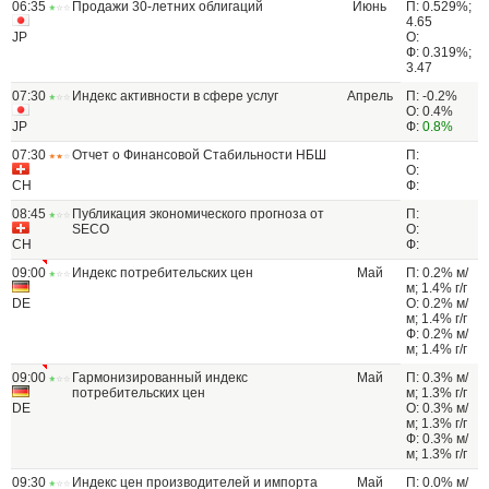
06:35
Продажи 30-летних облигаций
Июнь
П: 0.529%;
4.65
JP
О:
Ф: 0.319%;
3.47
07:30
Индекс активности в сфере услуг
Апрель
П: -0.2%
О: 0.4%
JP
Ф:
0.8%
07:30
Отчет о Финансовой Стабильности НБШ
П:
О:
CH
Ф:
08:45
Публикация экономического прогноза от
П:
SECO
О:
CH
Ф:
09:00
Индекс потребительских цен
Май
П: 0.2% м/
м; 1.4% г/г
DE
О: 0.2% м/
м; 1.4% г/г
Ф: 0.2% м/
м; 1.4% г/г
09:00
Гармонизированный индекс
Май
П: 0.3% м/
потребительских цен
м; 1.3% г/г
DE
О: 0.3% м/
м; 1.3% г/г
Ф: 0.3% м/
м; 1.3% г/г
09:30
Индекс цен производителей и импорта
Май
П: 0.0% м/