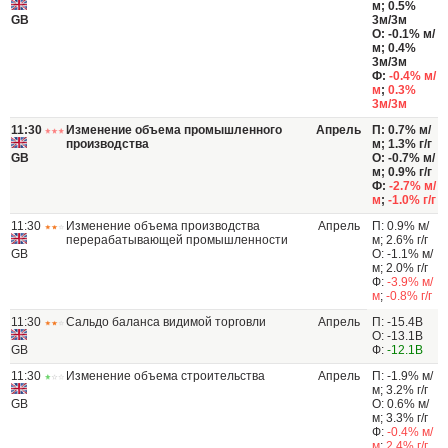
м; 0.5%
GB
3м/3м
О: -0.1% м/
м; 0.4%
3м/3м
Ф:
-0.4% м/
м
;
0.3%
3м/3м
11:30
Изменение объема промышленного
Апрель
П: 0.7% м/
производства
м; 1.3% г/г
GB
О: -0.7% м/
м; 0.9% г/г
Ф:
-2.7% м/
м
;
-1.0% г/г
11:30
Изменение объема производства
Апрель
П: 0.9% м/
перерабатывающей промышленности
м; 2.6% г/г
GB
О: -1.1% м/
м; 2.0% г/г
Ф:
-3.9% м/
м
;
-0.8% г/г
11:30
Сальдо баланса видимой торговли
Апрель
П: -15.4B
О: -13.1B
GB
Ф:
-12.1B
11:30
Изменение объема строительства
Апрель
П: -1.9% м/
м; 3.2% г/г
GB
О: 0.6% м/
м; 3.3% г/г
Ф:
-0.4% м/
м
;
2.4% г/г