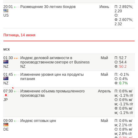
20:01
Размещение 30-летних бондов
Июнь
П: 2.892%;
2.20
US
О:
Ф: 2.607%;
2.32
Пятница, 14 июня
МСК
01:30
Индекс деловой активности в
Май
П: 52.7
производственном секторе от Business
О: 54.4
NZ
NZ
Ф:
50.2
01:45
Изменение уровня цен на продукты
Май
П: -0.1%
питания
О: 0.4%
NZ
Ф:
0.7%
07:30
Изменение объема промышленного
Апрель
П: 0.6% м/
производства
м; -1.1% г/г
JP
О: 0.6% м/
м; -1.1% г/г
Ф: 0.6% м/
м; -1.1% г/г
09:00
Индекс оптовых цен
Май
П: 0.6% м/
м; 2.1% г/г
DE
О: 0.8% м/
м; 2.8% г/г