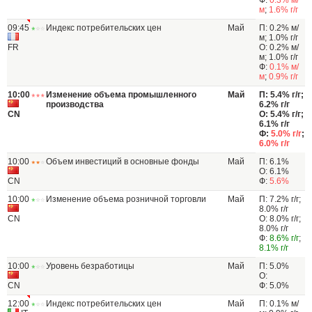
Ф:
0.3% м/
м
;
1.6% г/г
09:45
Индекс потребительских цен
Май
П: 0.2% м/
м; 1.0% г/г
FR
О: 0.2% м/
м; 1.0% г/г
Ф:
0.1% м/
м
;
0.9% г/г
10:00
Изменение объема промышленного
Май
П: 5.4% г/г;
производства
6.2% г/г
CN
О: 5.4% г/г;
6.1% г/г
Ф:
5.0% г/г
;
6.0% г/г
10:00
Объем инвестиций в основные фонды
Май
П: 6.1%
О: 6.1%
CN
Ф:
5.6%
10:00
Изменение объема розничной торговли
Май
П: 7.2% г/г;
8.0% г/г
CN
О: 8.0% г/г;
8.0% г/г
Ф:
8.6% г/г
;
8.1% г/г
10:00
Уровень безработицы
Май
П: 5.0%
О:
CN
Ф: 5.0%
12:00
Индекс потребительских цен
Май
П: 0.1% м/