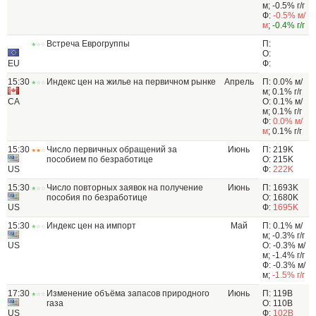
м; -0.5% г/г
Ф:
-0.5% м/
м
;
-0.4% г/г
Встреча Еврогруппы
П:
О:
EU
Ф:
15:30
Индекс цен на жилье на первичном рынке
Апрель
П: 0.0% м/
м; 0.1% г/г
CA
О: 0.1% м/
м; 0.1% г/г
Ф:
0.0% м/
м
; 0.1% г/г
15:30
Число первичных обращений за
Июнь
П: 219K
пособием по безработице
О: 215K
US
Ф:
222K
15:30
Число повторных заявок на получение
Июнь
П: 1693K
пособия по безработице
О: 1680K
US
Ф:
1695K
15:30
Индекс цен на импорт
Май
П: 0.1% м/
м; -0.3% г/г
US
О: -0.3% м/
м; -1.4% г/г
Ф: -0.3% м/
м;
-1.5% г/г
17:30
Изменение объёма запасов природного
Июнь
П: 119B
газа
О: 110B
US
Ф:
102B