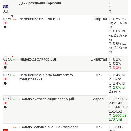
День рождения Королевы
П:
О:
AU
Ф:
02:50
Изменение объема ВВП
1 квартал
П: 0.5% кв/
кв; 2.1% кв/
JP
кв
О: 0.6% кв/
кв; 2.2% кв/
кв
Ф: 0.6% кв/
кв; 2.2% кв/
кв
02:50
Индекс-дефлятор ВВП
1 квартал
П: 0.2%
О: 0.2%
JP
Ф:
0.1%
02:50
Изменение объема банковского
Май
П: 2.4% г/г;
кредитования
2.5% г/г
JP
О: 2.4% г/г
Ф:
2.6% г/г
;
2.8% г/г
02:50
Сальдо счета текущих операций
Апрель
П: 1271.0B;
2847.9B
JP
О: 1440.2B;
1514.5B
Ф:
1600.1B
;
1707.4B
Сальдо баланса внешней торговли
Май
П: 13.8B;