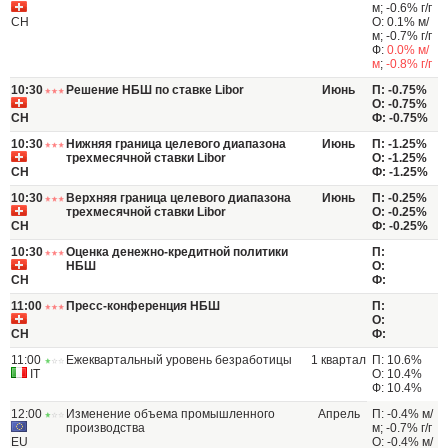
м; -0.6% г/г
CH
О: 0.1% м/
м; -0.7% г/г
Ф:
0.0% м/
м
;
-0.8% г/г
10:30
Решение НБШ по ставке Libor
Июнь
П: -0.75%
О: -0.75%
CH
Ф: -0.75%
10:30
Нижняя граница целевого диапазона
Июнь
П: -1.25%
трехмесячной ставки Libor
О: -1.25%
CH
Ф: -1.25%
10:30
Верхняя граница целевого диапазона
Июнь
П: -0.25%
трехмесячной ставки Libor
О: -0.25%
CH
Ф: -0.25%
10:30
Оценка денежно-кредитной политики
П:
НБШ
О:
CH
Ф:
11:00
Пресс-конференция НБШ
П:
О:
CH
Ф:
11:00
Ежеквартальный уровень безработицы
1 квартал
П: 10.6%
IT
О: 10.4%
Ф: 10.4%
12:00
Изменение объема промышленного
Апрель
П: -0.4% м/
производства
м; -0.7% г/г
EU
О: -0.4% м/