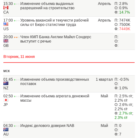
15:30
Изменение объема выданных
Апрель
П: 2.8%
разрешений на строительство
О: 0.9%
CA
Ф:
14.7%
17:00
Уровень вакансий и текучести рабочей
Апрель
П: 7474K
силы от Бюро статистики труда
О: 7500K
US
Ф:
7449K
20:00
Член КМП Банка Англии Майкл Сондерс
П:
выступит с речью
О:
GB
Ф:
Вторник, 11 июня
МСК
01:45
Изменение объема производственных
1 квартал
П: -0.5%
поставок
О:
NZ
Ф: 1.0%
02:50
Изменение объема агрегата денежной
Май
П: 2.5% г/г;
массы
2.2% г/г
JP
О: 2.6% г/г;
2.2% г/г
Ф:
2.7% г/г
;
2.3% г/г
04:30
Индекс делового доверия NAB
Май
П: 0
О:
AU
Ф: 7