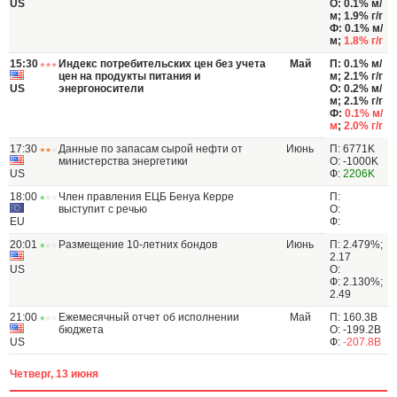
US
О: 0.1% м/
м; 1.9% г/г
Ф: 0.1% м/
м;
1.8% г/г
15:30
Индекс потребительских цен без учета
Май
П: 0.1% м/
цен на продукты питания и
м; 2.1% г/г
US
энергоносители
О: 0.2% м/
м; 2.1% г/г
Ф:
0.1% м/
м
;
2.0% г/г
17:30
Данные по запасам сырой нефти от
Июнь
П: 6771K
министерства энергетики
О: -1000K
US
Ф:
2206K
18:00
Член правления ЕЦБ Бенуа Керре
П:
выступит с речью
О:
EU
Ф:
20:01
Размещение 10-летних бондов
Июнь
П: 2.479%;
2.17
US
О:
Ф: 2.130%;
2.49
21:00
Ежемесячный отчет об исполнении
Май
П: 160.3B
бюджета
О: -199.2B
US
Ф:
-207.8B
Четверг, 13 июня