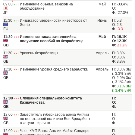
09:00
Изменение объема заказов на
Май
П: -33.4%
оборудование
О:
JP
Ф: -27.3%
11:30
Индикатор уверенности инвесторов от
Июнь
П: 5.3
Sentix
О: 2.3
EU
Ф:
-3.3
11:30
Изменение числа заявлений на
Май
П: 19.1K
получение пособий по безработице
О: 12.3K
GB
Ф:
23.2K
11:30
Уровень безработицы
Апрель
П: 3.8%
О: 3.8%
GB
Ф: 3.8%
11:30
Изменение уровня среднего заработка
Апрель
П: 3.3% 3м/
г; 3.3% 3м/г
GB
О: 2.9% 3м/
г; 3.1% 3м/г
Ф:
3.1% 3м/
г
;
3.4% 3м/г
12:00
Слушания специального комитета
П:
Казначейства
О:
GB
Ф:
12:00
Заместитель губернатора Банка Англии
П:
по монетарной политике Бен Броадбент
О:
GB
выступит с речью
Ф:
12:00
Член КМП Банка Англии Майкл Сондерс
П: