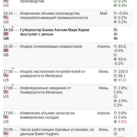
производства
О: 0.2%
US
Ф:
0.4%
16:15
Изменение объема производства
Май
П: -0.5%
перерабатывающей промышленности
О: 0.2%
US
Ф: 0.2%
16:15
Губернатор Банка Англии Марк Карни
П:
выступит с речью
О:
GB
Ф:
16:30
Индекс опережающих индикаторов
Апрель
П: 93.6;
-0.5%
GB
О:
Ф: 93.4;
-0.2%
17:00
Индекс настроения потребителей от
Июнь
П: 100.0
университета Мичигана
О: 98.1
US
Ф:
97.9
17:00
Инфляционные ожидания от
Июнь
П: 2.9%;
Университета Мичигана
2.6%
US
О:
Ф: 2.6%;
2.2%
17:00
Изменение объема запасов на
Апрель
П: 0.0%
коммерческих складах
О: 0.4%
US
Ф:
0.5%
20:00
Число работающих буровых установок, по
Июнь
П: 975
данным Baker Hughes
О: