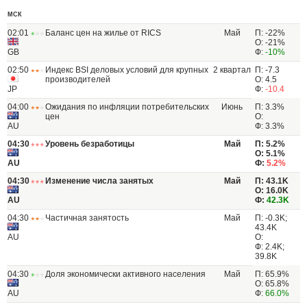
МСК
02:01
Баланс цен на жилье от RICS
Май
П: -22%
О: -21%
GB
Ф:
-10%
02:50
Индекс BSI деловых условий для крупных
2 квартал
П: -7.3
производителей
О: 4.5
JP
Ф:
-10.4
04:00
Ожидания по инфляции потребительских
Июнь
П: 3.3%
цен
О:
AU
Ф: 3.3%
04:30
Уровень безработицы
Май
П: 5.2%
О: 5.1%
AU
Ф:
5.2%
04:30
Изменение числа занятых
Май
П: 43.1K
О: 16.0K
AU
Ф:
42.3K
04:30
Частичная занятость
Май
П: -0.3K;
43.4K
AU
О:
Ф: 2.4K;
39.8K
04:30
Доля экономически активного населения
Май
П: 65.9%
О: 65.8%
AU
Ф:
66.0%