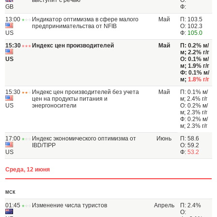
выступит с речью
О:
GB
Ф:
13:00
Индикатор оптимизма в сфере малого
Май
П: 103.5
предпринимательства от NFIB
О: 102.3
US
Ф:
105.0
15:30
Индекс цен производителей
Май
П: 0.2% м/
м; 2.2% г/г
US
О: 0.1% м/
м; 1.9% г/г
Ф: 0.1% м/
м;
1.8% г/г
15:30
Индекс цен производителей без учета
Май
П: 0.1% м/
цен на продукты питания и
м; 2.4% г/г
US
энергоносители
О: 0.2% м/
м; 2.3% г/г
Ф: 0.2% м/
м; 2.3% г/г
17:00
Индекс экономического оптимизма от
Июнь
П: 58.6
IBD/TIPP
О: 59.2
US
Ф:
53.2
Среда, 12 июня
МСК
01:45
Изменение числа туристов
Апрель
П: 2.4%
О: