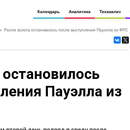
Календарь
Аналитика
Теханализ
»
Ралли золота остановилось после выступления Пауэлла из ФРС
 остановилось
ления Пауэлла из
м второй день подряд в среду после