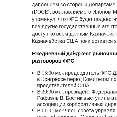
давлением со стороны Департаме
(DOGE), возглавляемого Илоном М
упомянул, что ФРС будет подвергн
все другие государственные агент
доступ ко всем данным Казначейст
Казначейства США пока остается 
Ежедневный дайджест рыночных
разговоров ФРС
В 18:00 мск председатель ФРС Д
в Конгрессе перед Комитетом п
представителей США.
В 20:00 мск президент Федераль
Рафаэль В. Бостик выступит в 
ассоциации корпоративных дире
В 01:05 мск член совета управ
на конференции «Очень стабиль