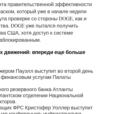
нта правительственной эффективности
аском, который уже в начале недели
ута проверке со стороны DOGE, как и
ства. DOGE уже пытался получить
ва США, хотя доступ к системе
заблокированным.
 движений: впереди еще больше
жером Пауэлл выступит во второй день
о финансовым услугам Палаты
ного резервного банка Атланты
атлантском отделении Национальной
кторов.
ляющих ФРС Кристофер Уоллер выступит
ная конференция: инфраструктура