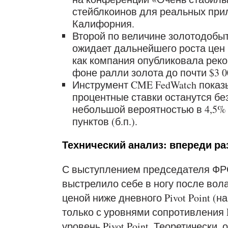
стейблкоинов для реальных при
Калифорния.
Второй по величине золотодобытчи
ожидает дальнейшего роста цен 
как компания опубликовала реко
фоне ралли золота до почти $3 0
Инструмент CME FedWatch показы
процентные ставки останутся бе
небольшой вероятностью в 4,5% 
пунктов (б.п.).
Технический анализ: впереди ра
С выступлением председателя ФРС
выстрелило себе в ногу после вол
ценой ниже дневного Pivot Point (н
только с уровнями сопротивления P
уровень Pivot Point. Теоретически,