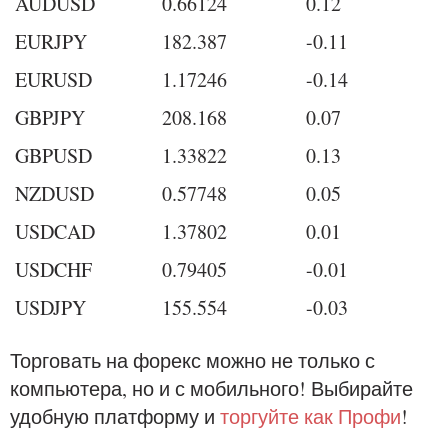
AUDUSD
0.66124
0.12
EURJPY
182.387
-0.11
EURUSD
1.17246
-0.14
GBPJPY
208.168
0.07
GBPUSD
1.33822
0.13
NZDUSD
0.57748
0.05
USDCAD
1.37802
0.01
USDCHF
0.79405
-0.01
USDJPY
155.554
-0.03
Торговать на форекс можно не только с
компьютера, но и с мобильного! Выбирайте
удобную платформу и
торгуйте как Профи
!