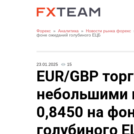
Форекс
»
Аналитика
»
Новости рынка форекс
фоне ожиданий голубиного ЕЦБ
23.01.2025
15
EUR/GBP торг
небольшими 
0,8450 на фо
голубиного 