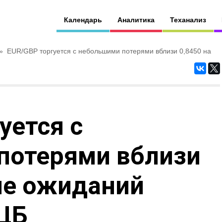
Календарь
Аналитика
Теханализ
»
EUR/GBP торгуется с небольшими потерями вблизи 0,8450 на
уется с
потерями вблизи
не ожиданий
ЕЦБ