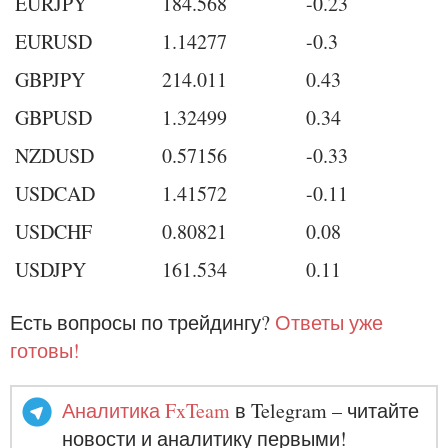
EURJPY
184.568
-0.23
EURUSD
1.14277
-0.3
GBPJPY
214.011
0.43
GBPUSD
1.32499
0.34
NZDUSD
0.57156
-0.33
USDCAD
1.41572
-0.11
USDCHF
0.80821
0.08
USDJPY
161.534
0.11
Есть вопросы по трейдингу?
Ответы уже
готовы!
Аналитика FxTeam
в Telegram – читайте
новости и аналитику первыми!