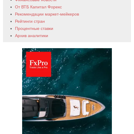
От ВТБ Капитал Форекс
Рекомендации маркет-мейкеров
Рейтинги стран
Процентные ставки
Архив аналитики