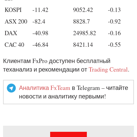
KOSPI
-11.42
9052.42
-0.13
ASX 200
-82.4
8828.7
-0.92
DAX
-40.98
24985.82
-0.16
CAC 40
-46.84
8421.14
-0.55
Клиентам FxPro доступен бесплатный
теханализ и рекомендации от
Trading Central
.
Аналитика FxTeam
в Telegram – читайте
новости и аналитику первыми!