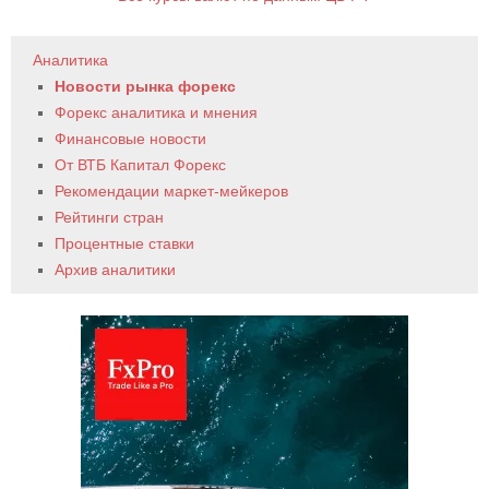
Аналитика
Новости рынка форекс
Форекс аналитика и мнения
Финансовые новости
От ВТБ Капитал Форекс
Рекомендации маркет-мейкеров
Рейтинги стран
Процентные ставки
Архив аналитики