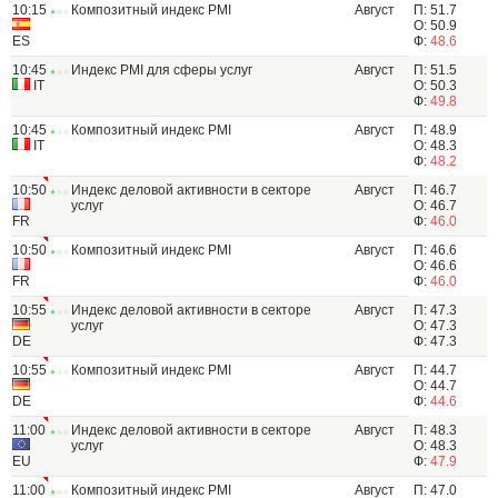
10:15
Композитный индекс PMI
Август
П: 51.7
О: 50.9
ES
Ф:
48.6
10:45
Индекс PMI для сферы услуг
Август
П: 51.5
IT
О: 50.3
Ф:
49.8
10:45
Композитный индекс PMI
Август
П: 48.9
IT
О: 48.3
Ф:
48.2
10:50
Индекс деловой активности в секторе
Август
П: 46.7
услуг
О: 46.7
FR
Ф:
46.0
10:50
Композитный индекс PMI
Август
П: 46.6
О: 46.6
FR
Ф:
46.0
10:55
Индекс деловой активности в секторе
Август
П: 47.3
услуг
О: 47.3
DE
Ф: 47.3
10:55
Композитный индекс PMI
Август
П: 44.7
О: 44.7
DE
Ф:
44.6
11:00
Индекс деловой активности в секторе
Август
П: 48.3
услуг
О: 48.3
EU
Ф:
47.9
11:00
Композитный индекс PMI
Август
П: 47.0