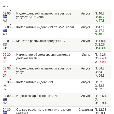
МСК
02:00
Индекс деловой активности в секторе
Август
П: 46.7
услуг от S&P Global
О: 46.7
AU
Ф:
47.8
02:00
Композитный индекс PMI от S&P Global
Август
П: 47.1
О: 47.1
AU
Ф:
48.0
02:01
Монитор розничных продаж BRC
Август
П: 1.8%
О: 2.2%
GB
Ф:
4.3%
02:30
Изменение объема уровня расходов
Июль
П: -4.2%
домохозяйств
О: -2.4%
JP
Ф:
-5.0%
03:30
Индекс деловой активности в секторе
Август
П: 54.3
услуг
О: 54.3
JP
Ф: 54.3
03:30
Композитный индекс PMI
Август
П: 52.6
О: 52.6
JP
Ф: 52.6
04:00
Индекс товарных цен от ANZ
Август
П: -2.6%
О:
NZ
Ф: -2.9%
04:30
Сальдо расчетного счета платежного
2 квартал
П: 12.5B
баланса
О: 8.0B