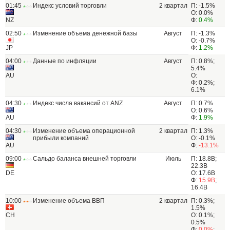
01:45
Индекс условий торговли
2 квартал
П: -1.5%
О: 0.0%
NZ
Ф:
0.4%
02:50
Изменение объема денежной базы
Август
П: -1.3%
О: -0.7%
JP
Ф:
1.2%
04:00
Данные по инфляции
Август
П: 0.8%;
5.4%
AU
О:
Ф: 0.2%;
6.1%
04:30
Индекс числа вакансий от ANZ
Август
П: 0.7%
О: 0.6%
AU
Ф:
1.9%
04:30
Изменение объема операционной
2 квартал
П: 1.3%
прибыли компаний
О: -0.1%
AU
Ф:
-13.1%
09:00
Сальдо баланса внешней торговли
Июль
П: 18.8B;
22.3B
DE
О: 17.6B
Ф:
15.9B
;
16.4B
10:00
Изменение объема ВВП
2 квартал
П: 0.3%;
1.5%
CH
О: 0.1%;
0.5%
Ф:
0.0%
;