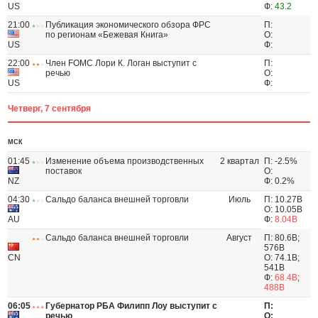
US
Ф:
43.2
21:00
Публикация экономического обзора ФРС
П:
по регионам «Бежевая Книга»
О:
US
Ф:
22:00
Член FOMC Лори К. Логан выступит с
П:
речью
О:
US
Ф:
Четверг, 7 сентября
МСК
01:45
Изменение объема производственных
2 квартал
П: -2.5%
поставок
О:
NZ
Ф: 0.2%
04:30
Сальдо баланса внешней торговли
Июль
П: 10.27B
О: 10.05B
AU
Ф:
8.04B
Сальдо баланса внешней торговли
Август
П: 80.6B;
576B
CN
О: 74.1B;
541B
Ф:
68.4B
;
488B
06:05
Губернатор РБА Филипп Лоу выступит с
П:
речью
О: