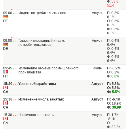
Ф:
53.6
;
51.4
09:00
Индекс потребительских цен
Август
П: 0.3%;
6.1%
DE
О: 0.3%;
6.1%
Ф: 0.3%;
6.1%
09:00
Гармонизированный индекс
Август
П: 0.4%;
потребительских цен
6.4%
DE
О: 0.4%;
6.4%
Ф: 0.4%;
6.4%
09:45
Изменение объема промышленного
Июль
П: -0.9%
производства
О: 0.2%
FR
Ф:
0.8%
15:30
Уровень безработицы
Август
П: 5.5%
О: 5.6%
CA
Ф:
5.5%
15:30
Изменение числа занятых
Август
П: -6.4K
О: 18.9K
CA
Ф:
39.9K
15:30
Частичная занятость
Август
П: 1.7K;
-8.1K
CA
О:
Ф: 32.2K;