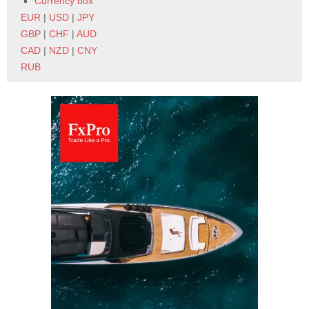
Currency box
EUR
|
USD
|
JPY
GBP
|
CHF
|
AUD
CAD
|
NZD
|
CNY
RUB