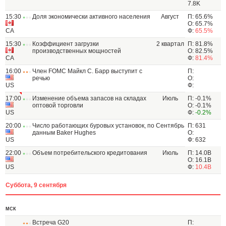
7.8K
15:30
Доля экономически активного населения
Август
П: 65.6%
О: 65.7%
CA
Ф:
65.5%
15:30
Коэффициент загрузки
2 квартал
П: 81.8%
производственных мощностей
О: 82.5%
CA
Ф:
81.4%
16:00
Член FOMC Майкл С. Барр выступит с
П:
речью
О:
US
Ф:
17:00
Изменение объема запасов на складах
Июль
П: -0.1%
оптовой торговли
О: -0.1%
US
Ф:
-0.2%
20:00
Число работающих буровых установок, по
Сентябрь
П: 631
данным Baker Hughes
О:
US
Ф: 632
22:00
Объем потребительского кредитования
Июль
П: 14.0B
О: 16.1B
US
Ф:
10.4B
Суббота, 9 сентября
МСК
Встреча G20
П: