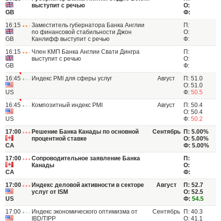
выступит с речью
О:
GB
Ф:
16:15
Заместитель губернатора Банка Англии
П:
по финансовой стабильности Джон
О:
GB
Канлифф выступит с речью
Ф:
16:15
Член КМП Банка Англии Свати Дингра
П:
выступит с речью
О:
GB
Ф:
16:45
Индекс PMI для сферы услуг
Август
П: 51.0
О: 51.0
US
Ф:
50.5
16:45
Композитный индекс PMI
Август
П: 50.4
О: 50.4
US
Ф:
50.2
17:00
Решение Банка Канады по основной
Сентябрь
П: 5.00%
процентной ставке
О: 5.00%
CA
Ф: 5.00%
17:00
Сопроводительное заявление Банка
П:
Канады
О:
CA
Ф:
17:00
Индекс деловой активности в секторе
Август
П: 52.7
услуг от ISM
О: 52.5
US
Ф:
54.5
17:00
Индекс экономического оптимизма от
Сентябрь
П: 40.3
IBD/TIPP
О: 41.1