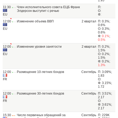
1.95
11:30
Член исполнительного совета ЕЦБ Франк
П:
Элдерсон выступит с речью
О:
EU
Ф:
12:00
Изменение объема ВВП
2 квартал
П: 0.3%;
0.6%
EU
О: 0.3%;
0.6%
Ф:
0.1%
;
0.5%
12:00
Изменение уровня занятости
2 квартал
П: 0.2%;
1.5%
EU
О: 0.2%;
1.5%
Ф: 0.2%;
1.3%
12:00
Размещение 10-летних бондов
Сентябрь
П: 3.09%;
1.83
FR
О:
Ф: 3.15%;
1.72
12:00
Размещение 30-летних бондов
Сентябрь
П: 3.51%;
2.17
FR
О:
Ф: 3.61%;
2.17
15:30
Число первичных обращений за
Сентябрь
П: 229K