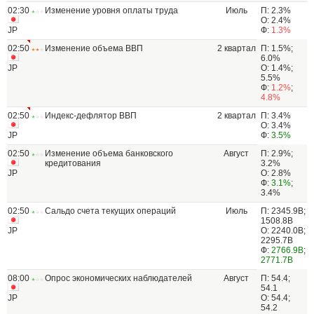
02:30
Изменение уровня оплаты труда
Июль
П: 2.3%
О: 2.4%
JP
Ф:
1.3%
02:50
Изменение объема ВВП
2 квартал
П: 1.5%;
6.0%
JP
О: 1.4%;
5.5%
Ф:
1.2%
;
4.8%
02:50
Индекс-дефлятор ВВП
2 квартал
П: 3.4%
О: 3.4%
JP
Ф:
3.5%
02:50
Изменение объема банковского
Август
П: 2.9%;
кредитования
3.2%
JP
О: 2.8%
Ф:
3.1%
;
3.4%
02:50
Сальдо счета текущих операций
Июль
П: 2345.9B;
1508.8B
JP
О: 2240.0B;
2295.7B
Ф:
2766.9B
;
2771.7B
08:00
Опрос экономических наблюдателей
Август
П: 54.4;
54.1
JP
О: 54.4;
54.2