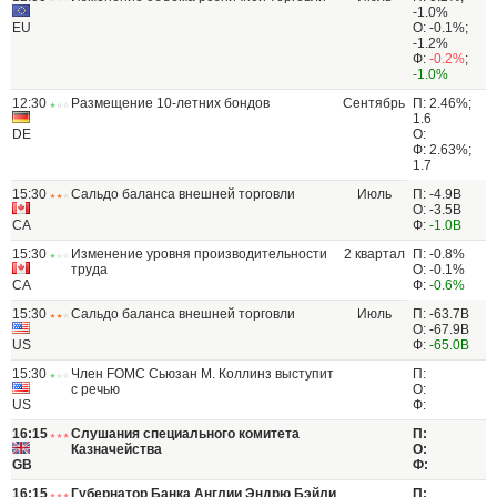
-1.0%
EU
О: -0.1%;
-1.2%
Ф:
-0.2%
;
-1.0%
12:30
Размещение 10-летних бондов
Сентябрь
П: 2.46%;
1.6
DE
О:
Ф: 2.63%;
1.7
15:30
Сальдо баланса внешней торговли
Июль
П: -4.9B
О: -3.5B
CA
Ф:
-1.0B
15:30
Изменение уровня производительности
2 квартал
П: -0.8%
труда
О: -0.1%
CA
Ф:
-0.6%
15:30
Сальдо баланса внешней торговли
Июль
П: -63.7B
О: -67.9B
US
Ф:
-65.0B
15:30
Член FOMC Сьюзан М. Коллинз выступит
П:
с речью
О:
US
Ф:
16:15
Слушания специального комитета
П:
Казначейства
О:
GB
Ф:
16:15
Губернатор Банка Англии Эндрю Бэйли
П: