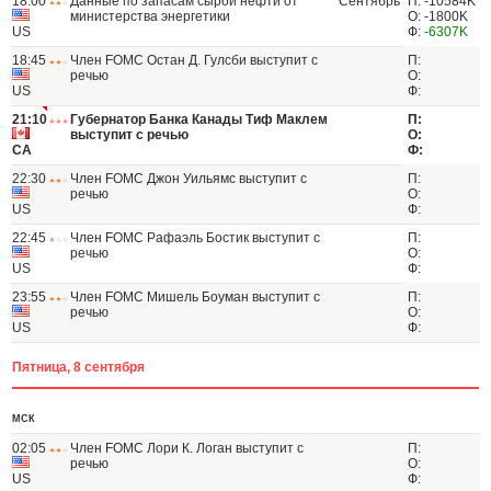
18:00
Данные по запасам сырой нефти от
Сентябрь
П: -10584K
министерства энергетики
О: -1800K
US
Ф:
-6307K
18:45
Член FOMC Остан Д. Гулсби выступит с
П:
речью
О:
US
Ф:
21:10
Губернатор Банка Канады Тиф Маклем
П:
выступит с речью
О:
CA
Ф:
22:30
Член FOMC Джон Уильямс выступит с
П:
речью
О:
US
Ф:
22:45
Член FOMC Рафаэль Бостик выступит с
П:
речью
О:
US
Ф:
23:55
Член FOMC Мишель Боуман выступит с
П:
речью
О:
US
Ф:
Пятница, 8 сентября
МСК
02:05
Член FOMC Лори К. Логан выступит с
П:
речью
О:
US
Ф: