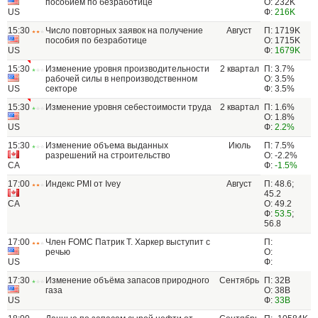
пособием по безработице
О: 232K
US
Ф:
216K
15:30
Число повторных заявок на получение
Август
П: 1719K
пособия по безработице
О: 1715K
US
Ф:
1679K
15:30
Изменение уровня производительности
2 квартал
П: 3.7%
рабочей силы в непроизводственном
О: 3.5%
US
секторе
Ф: 3.5%
15:30
Изменение уровня себестоимости труда
2 квартал
П: 1.6%
О: 1.8%
US
Ф:
2.2%
15:30
Изменение объема выданных
Июль
П: 7.5%
разрешений на строительство
О: -2.2%
CA
Ф:
-1.5%
17:00
Индекс PMI от Ivey
Август
П: 48.6;
45.2
CA
О: 49.2
Ф:
53.5
;
56.8
17:00
Член FOMC Патрик Т. Харкер выступит с
П:
речью
О:
US
Ф:
17:30
Изменение объёма запасов природного
Сентябрь
П: 32B
газа
О: 38B
US
Ф:
33B