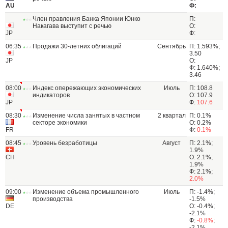
AU
Ф:
Член правления Банка Японии Юнко
П:
Накагава выступит с речью
О:
JP
Ф:
06:35
Продажи 30-летних облигаций
Сентябрь
П: 1.593%;
3.50
JP
О:
Ф: 1.640%;
3.46
08:00
Индекс опережающих экономических
Июль
П: 108.8
индикаторов
О: 107.9
JP
Ф:
107.6
08:30
Изменение числа занятых в частном
2 квартал
П: 0.1%
секторе экономики
О: 0.2%
FR
Ф:
0.1%
08:45
Уровень безработицы
Август
П: 2.1%;
1.9%
CH
О: 2.1%;
1.9%
Ф: 2.1%;
2.0%
09:00
Изменение объема промышленного
Июль
П: -1.4%;
производства
-1.5%
DE
О: -0.4%;
-2.1%
Ф:
-0.8%
;
-2.1%