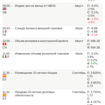
09:00
Индекс цен на жилье от HBOS
Август
П: -0.4%;
-2.5%
GB
О: -0.1%;
-3.5%
Ф:
-1.9%
;
-4.6%
09:45
Сальдо баланса внешней торговли
Июль
П: -6.8B
О: -6.8B
FR
Ф:
-8.1B
10:00
Объем резервов в иностранной валюте
Август
П: 698.1B
О:
CH
Ф: 694.3B
11:00
Изменение объема розничной торговли
Июль
П: -0.2%;
IT
3.9%
О: 0.2%
Ф:
0.4%
;
2.7%
11:30
Размещение 10-летних бондов
Сентябрь
П: 3.605%;
1.51
ES
О:
Ф: 3.663%;
1.73
11:30
Продажи 30-летних долговых
Сентябрь
П: 3.755%;
обязательств
1.72
ES
О:
Ф: 4.187%;