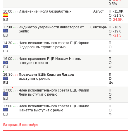
0.5%
10:00
Изменение числа безработных
Август
П: -11.0K
О: -21.3K
ES
Ф:
24.8K
11:30
Индикатор уверенности инвесторов от
Сентябрь
П: -18.9
Sentix
О: -19.6
EU
Ф:
-21.5
14:30
Член исполнительного совета ЕЦБ Франк
П:
Элдерсон выступит с речью
О:
EU
Ф:
16:00
Член правления ЕЦБ Йоахим Нагель
П:
выступит с речью
О:
EU
Ф:
16:30
Президент ЕЦБ Кристин Лагард
П:
выступит с речью
О:
EU
Ф:
17:00
Член исполнительного совета ЕЦБ Филип
П:
Лейн выступит с речью
О:
EU
Ф:
17:00
Член исполнительного совета ЕЦБ Фабио
П:
Панетта выступит с речью
О:
EU
Ф:
Вторник, 5 сентября