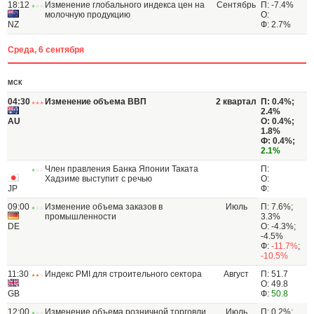
18:12
Изменение глобального индекса цен на
Сентябрь
П: -7.4%
молочную продукцию
О:
NZ
Ф: 2.7%
Среда, 6 сентября
МСК
04:30
Изменение объема ВВП
2 квартал
П: 0.4%;
2.4%
AU
О: 0.4%;
1.8%
Ф: 0.4%;
2.1%
Член правления Банка Японии Таката
П:
Хадзиме выступит с речью
О:
JP
Ф:
09:00
Изменение объема заказов в
Июль
П: 7.6%;
промышленности
3.3%
DE
О: -4.3%;
-4.5%
Ф:
-11.7%
;
-10.5%
11:30
Индекс PMI для строительного сектора
Август
П: 51.7
О: 49.8
GB
Ф:
50.8
12:00
Изменение объема розничной торговли
Июль
П: 0.2%;