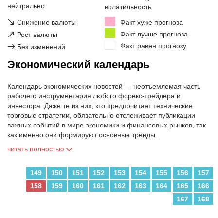
нейтрально
волатильность
↘
Снижение валюты
Факт хуже прогноза
↗
Факт лучше прогноза
Рост валюты
Факт равен прогнозу
→
Без изменений
Экономический календарь
Календарь экономических новостей — неотъемлемая часть
рабочего инструментария любого форекс-трейдера и
инвестора. Даже те из них, кто предпочитает технические
торговые стратегии, обязательно отслеживает публикации
важных событий в мире экономики и финансовых рынков, так
как именно они формируют основные тренды.
читать полностью
149
150
151
152
153
154
155
156
157
158
159
160
161
162
163
164
165
166
167
168