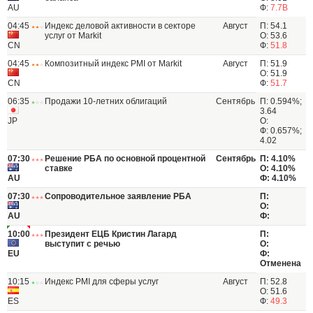
AU
Ф:
7.7B
04:45
Индекс деловой активности в секторе
Август
П: 54.1
услуг от Markit
О: 53.6
CN
Ф:
51.8
04:45
Композитный индекс PMI от Markit
Август
П: 51.9
О: 51.9
CN
Ф:
51.7
06:35
Продажи 10-летних облигаций
Сентябрь
П: 0.594%;
3.64
JP
О:
Ф: 0.657%;
4.02
07:30
Решение РБА по основной процентной
Сентябрь
П: 4.10%
ставке
О: 4.10%
AU
Ф: 4.10%
07:30
Сопроводительное заявление РБА
П:
О:
AU
Ф:
10:00
Президент ЕЦБ Кристин Лагард
П:
выступит с речью
О:
EU
Ф:
Отменена
10:15
Индекс PMI для сферы услуг
Август
П: 52.8
О: 51.6
ES
Ф:
49.3