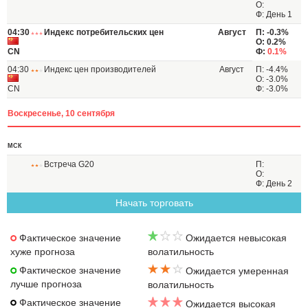
О:
Ф: День 1
04:30
Индекс потребительских цен
Август
П: -0.3%
О: 0.2%
CN
Ф:
0.1%
04:30
Индекс цен производителей
Август
П: -4.4%
О: -3.0%
CN
Ф: -3.0%
Воскресенье, 10 сентября
МСК
Встреча G20
П:
О:
Ф: День 2
Начать торговать
Фактическое значение
Ожидается невысокая
хуже прогноза
волатильность
Фактическое значение
Ожидается умеренная
лучше прогноза
волатильность
Фактическое значение
Ожидается высокая