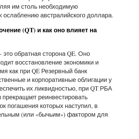
ляя им столь необходимую
к ослаблению австралийского доллара.
чение (QT) и как оно влияет на
- это обратная сторона QE. Оно
ходит восстановление экономики и
емя как при QE Резервный банк
ственные и корпоративные облигации у
еспечить их ликвидностью, при QT РБА
и прекращает реинвестировать
ок погашения которых наступил, в
тельным (или «бычьим») фактором для