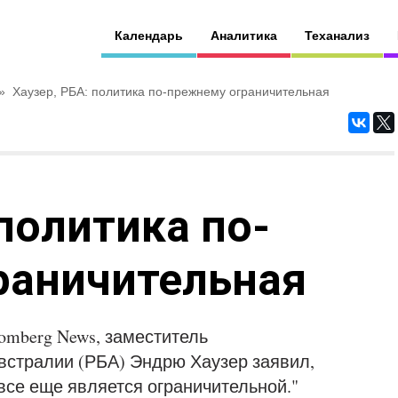
Календарь
Аналитика
Теханализ
»
Хаузер, РБА: политика по-прежнему ограничительная
 политика по-
раничительная
omberg News, заместитель
встралии (РБА) Эндрю Хаузер заявил,
 все еще является ограничительной."