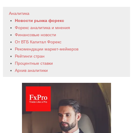
Аналитика
Новости рынка форекс
Форекс аналитика и мнения
Финансовые новости
От ВТБ Капитал Форекс
Рекомендации маркет-мейкеров
Рейтинги стран
Процентные ставки
Архив аналитики