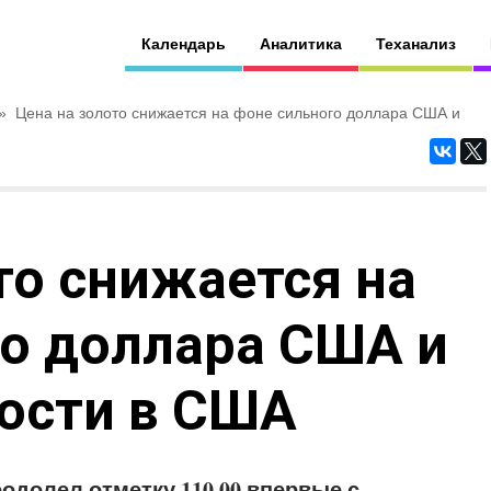
Календарь
Аналитика
Теханализ
»
Цена на золото снижается на фоне сильного доллара США и
то снижается на
го доллара США и
ости в США
еодолел отметку 110,00 впервые с