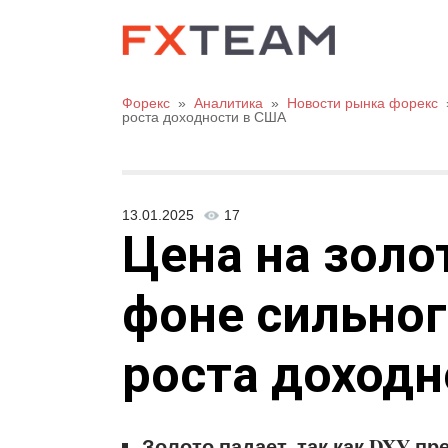
Форекс
»
Аналитика
»
Новости рынка форекс
роста доходности в США
13.01.2025
17
Цена на золо
фоне сильно
роста доходн
Золото падает, так как DXY пр