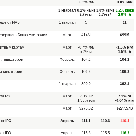
-6.2% м/м
0.0% м/м
1 квартал
0.1% кв/кв
1.0% кв/кв
1.2% кв/кв
2.7% г/г
2.7% г/г
2.9% г/г
реде от NAB
1 квартал
5
11
зервного Банка Австралии
Март
414M
699M
дитным картам
Март
-0.7% м/м
-1.6% м/м
5.2% г/г
1.5% г/г
 индикаторов
Февраль
104.2
104.2
 индикаторов
Февраль
106.3
106.8
1 квартал
390.0
392.3
ата M3
Март
7.3% г/г
7.1% г/г
1.33% м/м
-0.04% м/м
Март
$275.02
$277.57B
от IFO
Апрель
111.1
110.6
110.4
от IFO
Апрель
115.8
115.5
116.3