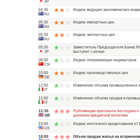
JP
04:30
Индекс ведущих экономических индика
AU
05:30
Индекс импортных цен
AU
05:30
Индекс экспортных цен
AU
05:30
Заместитель Председателя Банка Я
JP
выступит с речью
06:00
Индекс опережающих индикаторов
CN
10:00
Индекс производственных цен
DE
12:00
Изменение объема промышленных з
IT
12:00
Изменение объема продаж в промы
IT
12:30
Публикация протокола последнего 
GB
денежно-кредитной политике
15:00
Индекс ипотечного кредитования от
US
18:00
Объем продаж жилья на вторичном