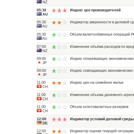
NZ
05:30
Индекс цен производителей
AU
05:30
Индикатор уверенности в деловой с
AU
05:30
Объем валютообменных операций Ре
AU
07:00
Изменение объёма расходов по кре
NZ
09:00
Индекс опережающих экономических
JP
09:00
Индекс совпадающих экономических
JP
11:00
Индекс цен на семейное жилье
CH
11:00
Изменение объема денежного агрег
CH
11:00
Объем золотовалютных резервов
CH
12:00
Индикатор условий деловой среды 
DE
12:00
Индикатор оценки текущей ситуации 