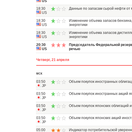
US
18:30
Данные по запасам сырой нефти от 
US
18:30
Изменение объема запасов бензина
US
энергетики
18:30
Изменение объема запасов дистилл
US
энергетики
20:30
Председатель Федеральной резерв
US
речью
Четверг, 21 апреля
МСК
03:50
Объем покупок иностранных облигац
JP
03:50
Объем покупок иностранных акций я
JP
03:50
Объем покупок японских облигаций 
JP
03:50
Объем покупок японских акций инос
JP
05:00
Индикатор потребительской уверен