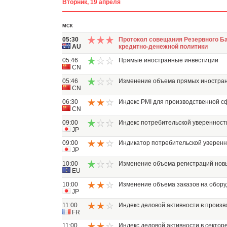
Вторник, 19 апреля
МСК
05:30
Протокол совещания Резервного Б
AU
кредитно-денежной политики
05:46
Прямые иностранные инвестиции
CN
05:46
Изменение объема прямых иностра
CN
06:30
Индекс PMI для производственной 
CN
09:00
Индекс потребительской уверенности
JP
09:00
Индикатор потребительской уверен
JP
10:00
Изменение объема регистраций нов
EU
10:00
Изменение объема заказов на обор
JP
11:00
Индекс деловой активности в произв
FR
11:00
Индекс деловой активности в секторе