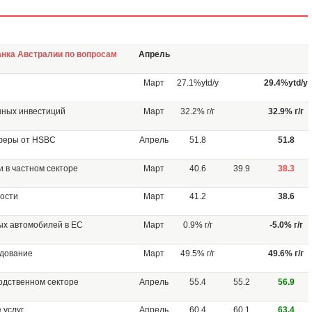
анка Австралии по вопросам
Апрель
Март
27.1%ytd/y
29.4%ytd/y
нных инвестиций
Март
32.2% г/г
32.9% г/г
сферы от HSBC
Апрель
51.8
51.8
 в частном секторе
Март
40.6
39.9
38.3
ности
Март
41.2
38.6
ых автомобилей в ЕС
Март
0.9% г/г
-5.0% г/г
удование
Март
49.5% г/г
49.6% г/г
одственном секторе
Апрель
55.4
55.2
56.9
 услуг
Апрель
60.4
60.1
63.4