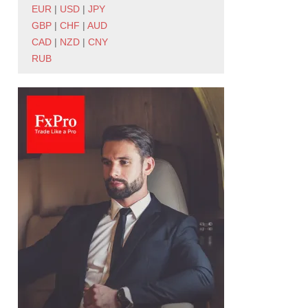
EUR
|
USD
|
JPY
GBP
|
CHF
|
AUD
CAD
|
NZD
|
CNY
RUB