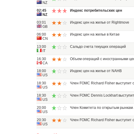
NZ
02:45
Индекс потребительских цен
NZ
03:01
Индекс цен на жилье от Rightmove
GB
06:00
Индекс цен на жилье в Китае
CN
13:00
Сальдо счета текущих операций
IT
16:30
Объем операций с иностранными це
CA
18:00
Индекс цен на жилье от NAHB
US
18:30
Член FOMC Richard Fisher выступит 
US
18:30
Член FOMC Dennis Lockhart выступит
US
20:00
Член Комитета по открытым рынкам J
US
20:30
Член FOMC Richard Fisher выступит 
US