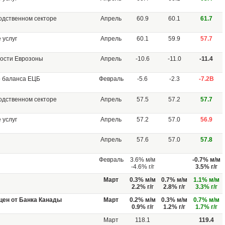
одственном секторе
Апрель
60.9
60.1
61.7
 услуг
Апрель
60.1
59.9
57.7
ности Еврозоны
Апрель
-10.6
-11.0
-11.4
о баланса ЕЦБ
Февраль
-5.6
-2.3
-7.2B
одственном секторе
Апрель
57.5
57.2
57.7
 услуг
Апрель
57.2
57.0
56.9
Апрель
57.6
57.0
57.8
Февраль
3.6% м/м
-0.7% м/м
-4.6% г/г
3.5% г/г
Март
0.3% м/м
0.7% м/м
1.1% м/м
2.2% г/г
2.8% г/г
3.3% г/г
цен от Банка Канады
Март
0.2% м/м
0.3% м/м
0.7% м/м
0.9% г/г
1.2% г/г
1.7% г/г
Март
118.1
119.4