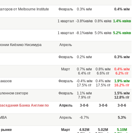
торов от Melbourne Institute
Февраль
0.3% м/м
0.4% м/м
1 квартал
-3.8%кв/кв
0.8% кв/кв
1.4% кв/кв
1 квартал
-8.1%кв/кв
5.0% кв/кв
5.2% кв/кв
понии Киёхико Нисимура
Апрель
Февраль
0.2% м/м
0.3% м/м
Март
0.7% м/м
0.8% м/м
0.4% м/м
6.4% г/г
6.6% г/г
6.2% г/г
аказов
Февраль
-0.4% м/м
0.4% м/м
1.9% м/м
17.5% г/г
17.5% г/г
16.2% г/г
шленном секторе
Февраль
1.1% м/м
1.5% м/м
7.9% г/г
12.8% г/г
заседания Банка Англии по
Апрель
3-0-6
3-0-6
3-0-6
 МВА
Апрель
-6.7%
5.3%
 рынке
Март
4.92M
5.02M
5.10M