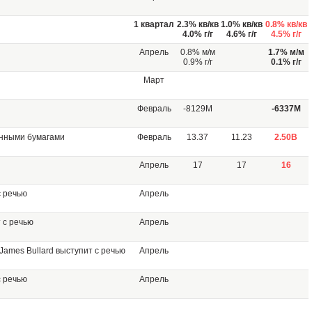
1 квартал
2.3% кв/кв
1.0% кв/кв
0.8% кв/кв
4.0% г/г
4.6% г/г
4.5% г/г
Апрель
0.8% м/м
1.7% м/м
0.9% г/г
0.1% г/г
Март
Февраль
-8129M
-6337M
нными бумагами
Февраль
13.37
11.23
2.50B
Апрель
17
17
16
с речью
Апрель
 с речью
Апрель
ames Bullard выступит с речью
Апрель
с речью
Апрель