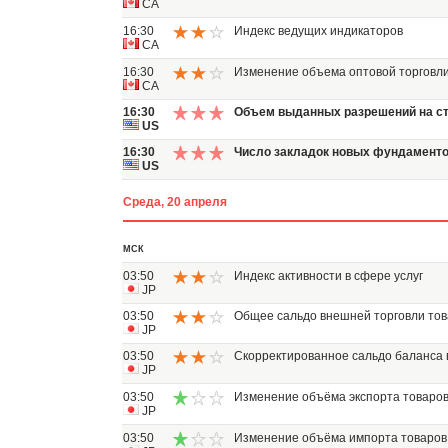
CA
16:30
Индекс ведущих индикаторов
CA
16:30
Изменение объема оптовой торговл
CA
16:30
Объем выданных разрешений на с
US
16:30
Число закладок новых фундамент
US
Среда, 20 апреля
МСК
03:50
Индекс активности в сфере услуг
JP
03:50
Общее сальдо внешней торговли то
JP
03:50
Скорректированное сальдо баланса 
JP
03:50
Изменение объёма экспорта товаро
JP
03:50
Изменение объёма импорта товаров