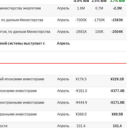
-8.9% м/м
2.5% м/м
3.7% м/м
министерства энергетики
Апрель
1.6M
0.7M
-2.3M
, по данным Министерства
Апрель
-7000K
-1750K
-1583K
ятов, по данным Министерства
Апрель
-2681K
150K
-2504K
ной системы выступает с
Апрель
ий японскими инвесторами
Апрель
¥176.5
¥229.1B
понскими инвесторами
Апрель
-¥161.0
-¥377.4B
иностранными инвесторами
Апрель
-¥444.9
-¥171.9B
транными инвесторами
Апрель
¥388.0
¥89.5B
ности
Апрель
101.4
101.4