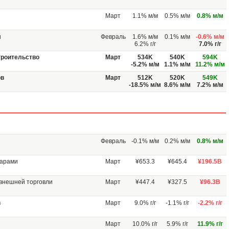
Март
1.1% м/м
0.5% м/м
0.8% м/м
и
Февраль
1.6% м/м
0.1% м/м
-0.6% м/м
6.2% г/г
7.0% г/г
троительство
Март
534K
540K
594K
-5.2% м/м
1.1% м/м
11.2% м/м
ов
Март
512K
520K
549K
-18.5% м/м
8.6% м/м
7.2% м/м
Февраль
-0.1% м/м
0.2% м/м
0.8% м/м
варами
Март
¥653.3
¥645.4
¥196.5B
внешней торговли
Март
¥447.4
¥327.5
¥96.3B
в
Март
9.0% г/г
-1.1% г/г
-2.2% г/г
Март
10.0% г/г
5.9% г/г
11.9% г/г