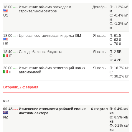
18:00
Изменение объема расходов в
Декабрь
П: -1.2% м/
строительном секторе
м
US
О: -0.4% м/
м
Ф: -1.2% м/
м
18:00
Ценовая составляющая индекса ISM
Январь
П: 61.5
О: 63.0
US
Ф: 70.0
18:40
Сальдо баланса бюджета
Январь
П: 2.5B
IT
О:
Ф: 4.2B
20:00
Изменение объёма регистраций новых
Январь
П: 16.7% г/г
IT
автомобилей
О:
Ф: 30.2% г/г
Вторник, 2 февраля
МСК
00:45
Изменение стоимости рабочей силы в
4 квартал
П: 0.4% кв/
частном секторе
кв
NZ
О: 0.5% кв/
кв
Ф: 0.3% кв/
кв