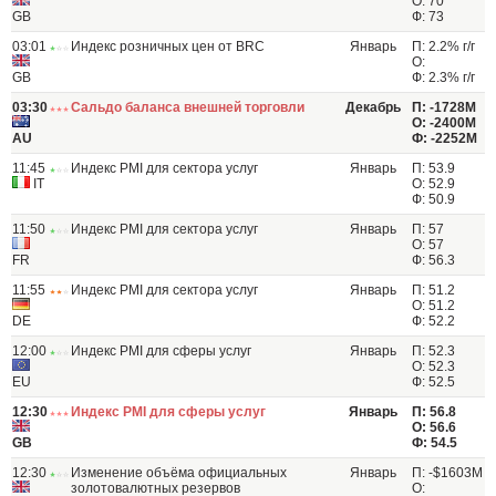
О: 70
GB
Ф: 73
03:01
Индекс розничных цен от BRC
Январь
П: 2.2% г/г
О:
GB
Ф: 2.3% г/г
03:30
Сальдо баланса внешней торговли
Декабрь
П: -1728M
О: -2400M
AU
Ф: -2252M
11:45
Индекс PMI для сектора услуг
Январь
П: 53.9
IT
О: 52.9
Ф: 50.9
11:50
Индекс PMI для сектора услуг
Январь
П: 57
О: 57
FR
Ф: 56.3
11:55
Индекс PMI для сектора услуг
Январь
П: 51.2
О: 51.2
DE
Ф: 52.2
12:00
Индекс PMI для сферы услуг
Январь
П: 52.3
О: 52.3
EU
Ф: 52.5
12:30
Индекс PMI для сферы услуг
Январь
П: 56.8
О: 56.6
GB
Ф: 54.5
12:30
Изменение объёма официальных
Январь
П: -$1603M
золотовалютных резервов
О: