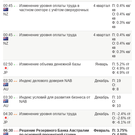
00:45
Изменение уровня оплаты труда в
4 квартал
П: 0.4% кв/
частном секторе с учётом сверхурочных
кв
NZ
О: 0.4% кв/
кв
Ф: 0.3% кв/
кв
00:45
Изменение уровня оплаты труда
4 квартал
П: 0.4% кв/
кв
NZ
О: 0.4% кв/
кв
Ф: 0.3% кв/
кв
02:50
Изменение объема денежной базы
Январь
П: 5.2% г/г
О: 4.9% г/г
JP
Ф: 4.9% г/г
03:30
Индекс делового доверия NAB
Декабрь
П: 19
О:
AU
Ф: 8
03:30
Индекс условий для развития бизнеса от
Декабрь
П: 10
NAB
О:
AU
Ф: 10
04:30
Изменение уровня оплаты труда
Декабрь
П: -2.4% г/г
О: -2.6% г/г
JP
Ф: -6.1% г/г
06:30
Решение Резервного Банка Австралии
Февраль
П: 3.75%
по основной процентной ставке
О: 4.00%