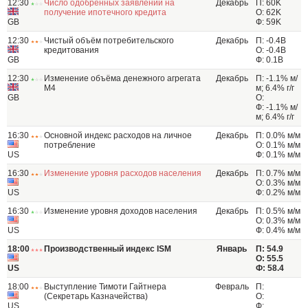
12:30
Число одобренных заявлений на
Декабрь
П: 60K
получение ипотечного кредита
О: 62K
GB
Ф: 59K
12:30
Чистый объём потребительского
Декабрь
П: -0.4B
кредитования
О: -0.4B
GB
Ф: 0.1B
12:30
Изменение объёма денежного агрегата
Декабрь
П: -1.1% м/
M4
м; 6.4% г/г
GB
О:
Ф: -1.1% м/
м; 6.4% г/г
16:30
Основной индекс расходов на личное
Декабрь
П: 0.0% м/м
потребление
О: 0.1% м/м
US
Ф: 0.1% м/м
16:30
Изменение уровня расходов населения
Декабрь
П: 0.7% м/м
О: 0.3% м/м
US
Ф: 0.2% м/м
16:30
Изменение уровня доходов населения
Декабрь
П: 0.5% м/м
О: 0.3% м/м
US
Ф: 0.4% м/м
18:00
Производственный индекс ISM
Январь
П: 54.9
О: 55.5
US
Ф: 58.4
18:00
Выступление Тимоти Гайтнера
Февраль
П:
(Секретарь Казначейства)
О:
US
Ф: