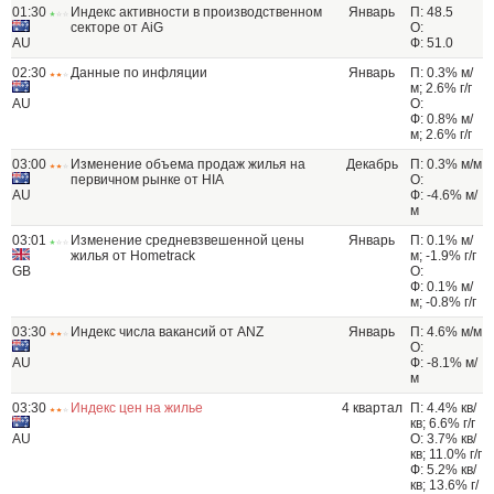
01:30
Индекс активности в производственном
Январь
П: 48.5
секторе от AiG
О:
AU
Ф: 51.0
02:30
Данные по инфляции
Январь
П: 0.3% м/
м; 2.6% г/г
AU
О:
Ф: 0.8% м/
м; 2.6% г/г
03:00
Изменение объема продаж жилья на
Декабрь
П: 0.3% м/м
первичном рынке от HIA
О:
AU
Ф: -4.6% м/
м
03:01
Изменение средневзвешенной цены
Январь
П: 0.1% м/
жилья от Hometrack
м; -1.9% г/г
GB
О:
Ф: 0.1% м/
м; -0.8% г/г
03:30
Индекс числа вакансий от ANZ
Январь
П: 4.6% м/м
О:
AU
Ф: -8.1% м/
м
03:30
Индекс цен на жилье
4 квартал
П: 4.4% кв/
кв; 6.6% г/г
AU
О: 3.7% кв/
кв; 11.0% г/г
Ф: 5.2% кв/
кв; 13.6% г/