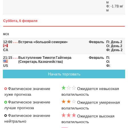
м
Ф: -1.7B м/
м
Суббота, 6 февраля
МСК
12:00
Встреча «большой семерки»
Февраль
П: День 2
О: День 2
CA
Ф: День 2
21:15
Выступление Тимоти Гайтнера
Февраль
П:
(Секретарь Казначейства)
О:
US
Ф:
Начать торговать
Фактическое значение
Ожидается невысокая
хуже прогноза
волатильность
Фактическое значение
Ожидается умеренная
лучше прогноза
волатильность
Фактическое значение
Ожидается высокая
нейтрально
волатильность