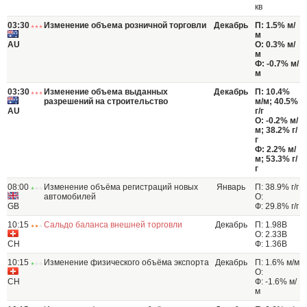
кв
03:30
Изменение объема розничной торговли
Декабрь
П: 1.5% м/
м
AU
О: 0.3% м/
м
Ф: -0.7% м/
м
03:30
Изменение объема выданных
Декабрь
П: 10.4%
разрешений на строительство
м/м; 40.5%
AU
г/г
О: -0.2% м/
м; 38.2% г/
г
Ф: 2.2% м/
м; 53.3% г/
г
08:00
Изменение объёма регистраций новых
Январь
П: 38.9% г/г
автомобилей
О:
GB
Ф: 29.8% г/г
10:15
Сальдо баланса внешней торговли
Декабрь
П: 1.98B
О: 2.33B
CH
Ф: 1.36B
10:15
Изменение физического объёма экспорта
Декабрь
П: 1.6% м/м
О:
CH
Ф: -1.6% м/
м