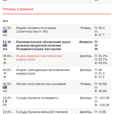
Пятница, 5 февраля
МСК
01:30
Индекс активности в сфере
Январь
П: 49.3
строительства от AiG
О:
AU
Ф: 57.7
03:30
Ежеквартальное объявление курса
Февраль
П:
денежно-кредитной политики
О:
AU
Резервного Банка Австралии
Ф:
08:00
Индекс ведущих экономических
Декабрь
П: 91.0%
индикаторов
О: 93.7%
JP
Ф: 94.0%
08:00
Индекс совпадающих экономических
Декабрь
П: 96
индикаторов
О: 97.3
JP
Ф: 97.6
08:30
Объём золотовалютных резервов
Январь
П: 46.5B
О:
AU
Ф: 46.6B
10:45
Сальдо баланса госбюджета
Декабрь
П: -143.3B
О:
FR
Ф: -138.0B
10:45
Сальдо баланса внешней торговли
Декабрь
П: -5.0B