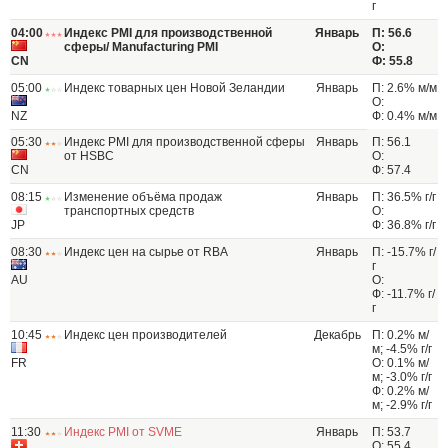
г
04:00
Индекс PMI для производственной
Январь
П: 56.6
сферы/ Manufacturing PMI
О:
CN
Ф: 55.8
05:00
Индекс товарных цен Новой Зеландии
Январь
П: 2.6% м/м
О:
NZ
Ф: 0.4% м/м
05:30
Индекс PMI для производственной сферы
Январь
П: 56.1
от HSBC
О:
CN
Ф: 57.4
08:15
Изменение объёма продаж
Январь
П: 36.5% г/г
транспортных средств
О:
JP
Ф: 36.8% г/г
08:30
Индекс цен на сырье от RBA
Январь
П: -15.7% г/
г
AU
О:
Ф: -11.7% г/
г
10:45
Индекс цен производителей
Декабрь
П: 0.2% м/
м; -4.5% г/г
FR
О: 0.1% м/
м; -3.0% г/г
Ф: 0.2% м/
м; -2.9% г/г
11:30
Индекс PMI от SVME
Январь
П: 53.7
О: 55.4