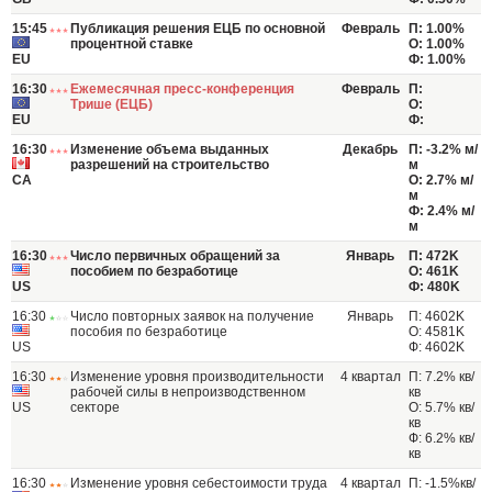
15:45
Публикация решения ЕЦБ по основной
Февраль
П: 1.00%
процентной ставке
О: 1.00%
EU
Ф: 1.00%
16:30
Ежемесячная пресс-конференция
Февраль
П:
Трише (ЕЦБ)
О:
EU
Ф:
16:30
Изменение объема выданных
Декабрь
П: -3.2% м/
разрешений на строительство
м
CA
О: 2.7% м/
м
Ф: 2.4% м/
м
16:30
Число первичных обращений за
Январь
П: 472K
пособием по безработице
О: 461K
US
Ф: 480K
16:30
Число повторных заявок на получение
Январь
П: 4602K
пособия по безработице
О: 4581K
US
Ф: 4602K
16:30
Изменение уровня производительности
4 квартал
П: 7.2% кв/
рабочей силы в непроизводственном
кв
US
секторе
О: 5.7% кв/
кв
Ф: 6.2% кв/
кв
16:30
Изменение уровня себестоимости труда
4 квартал
П: -1.5%кв/