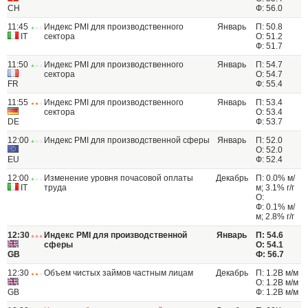
CH
Ф: 56.0
11:45
Индекс PMI для производственного
Январь
П: 50.8
IT
сектора
О: 51.2
Ф: 51.7
11:50
Индекс PMI для производственного
Январь
П: 54.7
сектора
О: 54.7
FR
Ф: 55.4
11:55
Индекс PMI для производственного
Январь
П: 53.4
сектора
О: 53.4
DE
Ф: 53.7
12:00
Индекс PMI для производственной сферы
Январь
П: 52.0
О: 52.0
EU
Ф: 52.4
12:00
Изменение уровня почасовой оплаты
Декабрь
П: 0.0% м/
IT
труда
м; 3.1% г/г
О:
Ф: 0.1% м/
м; 2.8% г/г
12:30
Индекс PMI для производственной
Январь
П: 54.6
сферы
О: 54.1
GB
Ф: 56.7
12:30
Объем чистых займов частным лицам
Декабрь
П: 1.2B м/м
О: 1.2B м/м
GB
Ф: 1.2B м/м