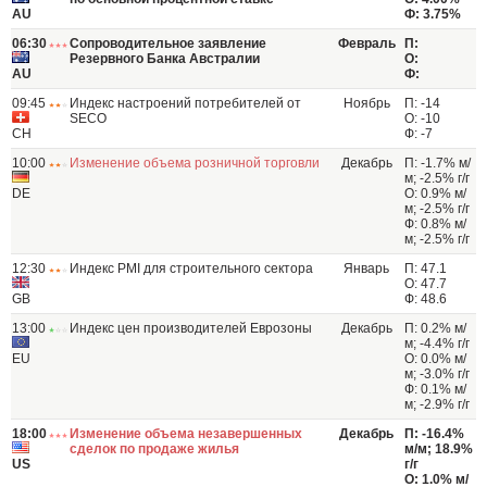
AU
Ф: 3.75%
06:30
Сопроводительное заявление
Февраль
П:
Резервного Банка Австралии
О:
AU
Ф:
09:45
Индекс настроений потребителей от
Ноябрь
П: -14
SECO
О: -10
CH
Ф: -7
10:00
Изменение объема розничной торговли
Декабрь
П: -1.7% м/
м; -2.5% г/г
DE
О: 0.9% м/
м; -2.5% г/г
Ф: 0.8% м/
м; -2.5% г/г
12:30
Индекс PMI для строительного сектора
Январь
П: 47.1
О: 47.7
GB
Ф: 48.6
13:00
Индекс цен производителей Еврозоны
Декабрь
П: 0.2% м/
м; -4.4% г/г
EU
О: 0.0% м/
м; -3.0% г/г
Ф: 0.1% м/
м; -2.9% г/г
18:00
Изменение объема незавершенных
Декабрь
П: -16.4%
сделок по продаже жилья
м/м; 18.9%
US
г/г
О: 1.0% м/