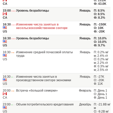
О: 15.2K
CA
Ф: 43.0K
15:00
Уровень безработицы
Январь
П: 8.5%
О: 8.5%
CA
Ф: 8.3%
16:30
Изменение числа занятых в
Январь
П: -150K
несельскохозяйственном секторе
О: 10K
US
Ф: -20K
16:30
Уровень безработицы
Январь
П: 10.0%
О: 10.0%
US
Ф: 9.7%
16:30
Изменение средней почасовой оплаты
Январь
П: 0.2% м/
труда
м; 2.4% г/г
US
О: 0.2% м/
м; 2.2% г/г
Ф: 0.3% м/
м; 2.5% г/г
16:30
Изменение числа занятых в
Январь
П: -27K
производственном секторе экономики
О: -20K
US
Ф: 11K
20:00
Встреча «большой семерки»
Февраль
П: День 1
О: День 1
CA
Ф: День 1
23:00
Объем потребительского кредитования
Декабрь
П: -21.8B м/
м
US
О: -9.2B м/