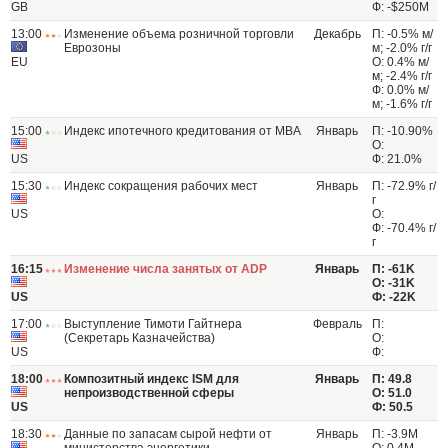
GB
Ф: -$250M
13:00
Изменение объема розничной торговли
Декабрь
П: -0.5% м/
Еврозоны
м; -2.0% г/г
EU
О: 0.4% м/
м; -2.4% г/г
Ф: 0.0% м/
м; -1.6% г/г
15:00
Индекс ипотечного кредитования от МВА
Январь
П: -10.90%
О:
US
Ф: 21.0%
15:30
Индекс сокращения рабочих мест
Январь
П: -72.9% г/
г
US
О:
Ф: -70.4% г/
г
16:15
Изменение числа занятых от ADP
Январь
П: -61K
О: -31K
US
Ф: -22K
17:00
Выступление Тимоти Гайтнера
Февраль
П:
(Секретарь Казначейства)
О:
US
Ф:
18:00
Композитный индекс ISM для
Январь
П: 49.8
непроизводственной сферы
О: 51.0
US
Ф: 50.5
18:30
Данные по запасам сырой нефти от
Январь
П: -3.9M