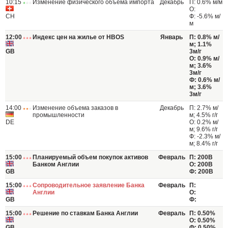
10:15
Изменение физического объёма импорта
Декабрь
П: 0.6% м/м
О:
CH
Ф: -5.6% м/
м
12:00
Индекс цен на жилье от HBOS
Январь
П: 0.8% м/
м; 1.1%
GB
3м/г
О: 0.9% м/
м; 3.6%
3м/г
Ф: 0.6% м/
м; 3.6%
3м/г
14:00
Изменение объема заказов в
Декабрь
П: 2.7% м/
промышленности
м; 4.5% г/г
DE
О: 0.2% м/
м; 9.6% г/г
Ф: -2.3% м/
м; 8.4% г/г
15:00
Планируемый объем покупок активов
Февраль
П: 200B
Банком Англии
О: 200B
GB
Ф: 200B
15:00
Сопроводительное заявление Банка
Февраль
П:
Англии
О:
GB
Ф:
15:00
Решение по ставкам Банка Англии
Февраль
П: 0.50%
О: 0.50%
GB
Ф: 0.50%