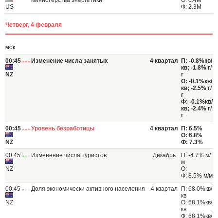
министерства энергетики
О: 0.4M
US
Ф: 2.3M
Четверг, 4 февраля
МСК
00:45
Изменение числа занятых
4 квартал
П: -0.8%кв/
кв; -1.8% г/
NZ
г
О: -0.1%кв/
кв; -2.5% г/
г
Ф: -0.1%кв/
кв; -2.4% г/
г
00:45
Уровень безработицы
4 квартал
П: 6.5%
О: 6.8%
NZ
Ф: 7.3%
00:45
Изменение числа туристов
Декабрь
П: -4.7% м/
м
NZ
О:
Ф: 8.5% м/м
00:45
Доля экономически активного населения
4 квартал
П: 68.0%кв/
кв
NZ
О: 68.1%кв/
кв
Ф: 68.1%кв/