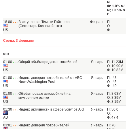
м
Ф: 1.0% м/
м; 10.5% г/
г
18:00
Выступление Тимоти Гайтнера
Февраль
П:
(Секретарь Казначейства)
О:
US
Ф:
Среда, 3 февраля
МСК
01:00
Общий объём продаж автомобилей
Январь
П: 11.23M
О: 10.90M
US
Ф: 10.82M
01:00
Индекс доверия потребителей от ABC
Январь
П: -48
News/Washington Post
О: -45
US
Ф: -49
01:00
Объём продаж автомобилей на
Январь
П: 8.63M
внутреннем рынке
О: 8.39M
US
Ф: 8.19M
01:30
Индекс активности в сфере услуг от AiG
Январь
П: 50.0
О:
AU
Ф: 47.4
03:01
Индекс доверия потребителей
Январь
П: 70