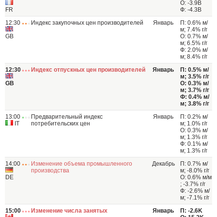
О: -3.9B
FR
Ф: -4.3B
12:30
Индекс закупочных цен производителей
Январь
П: 0.6% м/
м; 7.4% г/г
GB
О: 0.7% м/
м; 6.5% г/г
Ф: 2.0% м/
м; 8.4% г/г
12:30
Индекс отпускных цен производителей
Январь
П: 0.5% м/
м; 3.5% г/г
GB
О: 0.3% м/
м; 3.7% г/г
Ф: 0.4% м/
м; 3.8% г/г
13:00
Предварительный индекс
Январь
П: 0.2% м/
IT
потребительских цен
м; 1.0% г/г
О: 0.3% м/
м; 1.3% г/г
Ф: 0.1% м/
м; 1.3% г/г
14:00
Изменение объема промышленного
Декабрь
П: 0.7% м/
производства
м; -8.0% г/г
DE
О: 0.6% м/м
; -3.7% г/г
Ф: -2.6% м/
м; -7.1% г/г
15:00
Изменение числа занятых
Январь
П: -2.6K