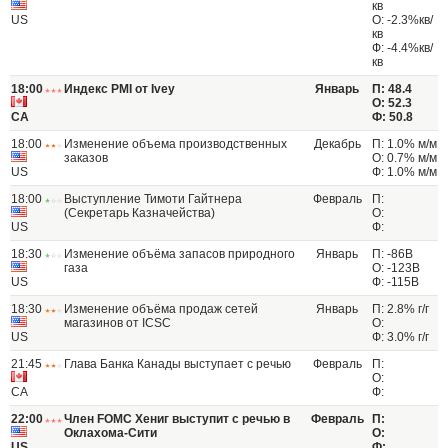
кв
US
О: -2.3%кв/
кв
Ф: -4.4%кв/
кв
18:00
Индекс PMI от Ivey
Январь
П: 48.4
О: 52.3
CA
Ф: 50.8
18:00
Изменение объема производственных
Декабрь
П: 1.0% м/м
заказов
О: 0.7% м/м
US
Ф: 1.0% м/м
18:00
Выступление Тимоти Гайтнера
Февраль
П:
(Секретарь Казначейства)
О:
US
Ф:
18:30
Изменение объёма запасов природного
Январь
П: -86B
газа
О: -123B
US
Ф: -115B
18:30
Изменение объёма продаж сетей
Январь
П: 2.8% г/г
магазинов от ICSC
О:
US
Ф: 3.0% г/г
21:45
Глава Банка Канады выступает с речью
Февраль
П:
О:
CA
Ф:
22:00
Член FOMC Хениг выступит с речью в
Февраль
П:
Оклахома-Сити
О:
US
Ф: