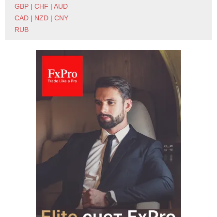
GBP
|
CHF
|
AUD
CAD
|
NZD
|
CNY
RUB