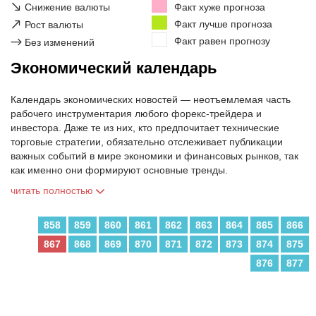
↘
Снижение валюты
Факт хуже прогноза
↗
Факт лучше прогноза
Рост валюты
Факт равен прогнозу
→
Без изменений
Экономический календарь
Календарь экономических новостей — неотъемлемая часть
рабочего инструментария любого форекс-трейдера и
инвестора. Даже те из них, кто предпочитает технические
торговые стратегии, обязательно отслеживает публикации
важных событий в мире экономики и финансовых рынков, так
как именно они формируют основные тренды.
читать полностью
858
859
860
861
862
863
864
865
866
867
868
869
870
871
872
873
874
875
876
877