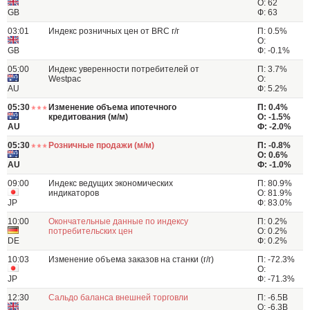
О: 62
GB
Ф: 63
03:01
Индекс розничных цен от BRC г/г
П: 0.5%
О:
GB
Ф: -0.1%
05:00
Индекс уверенности потребителей от
П: 3.7%
Westpac
О:
AU
Ф: 5.2%
05:30
Изменение объема ипотечного
П: 0.4%
кредитования (м/м)
О: -1.5%
AU
Ф: -2.0%
05:30
Розничные продажи (м/м)
П: -0.8%
О: 0.6%
AU
Ф: -1.0%
09:00
Индекс ведущих экономических
П: 80.9%
индикаторов
О: 81.9%
JP
Ф: 83.0%
10:00
Окончательные данные по индексу
П: 0.2%
потребительских цен
О: 0.2%
DE
Ф: 0.2%
10:03
Изменение объема заказов на станки (г/г)
П: -72.3%
О:
JP
Ф: -71.3%
12:30
Сальдо баланса внешней торговли
П: -6.5B
О: -6.3B