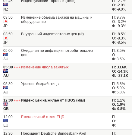
02:45
Индекс условий торговли (кв/кв)
П: -2.7%
О: -2.9%
NZ
Ф: -9.0%
03:50
Изменение объема заказов на машины и
П: 9.7%
оборудование
О: -3.2%
JP
Ф: -9.3%
03:50
Внутренний индекс оптовых цен (г/г)
П: -8.5%
О: -8.3%
JP
Ф: -8.5%
05:00
Ожидания по инфляции потребительских
П: 3.5%
цен
О:
AU
Ф: 3.5%
05:30
Изменение числа занятых
П: 33.6K
О: -14.3K
AU
Ф: -27.1K
05:30
Уровень безработицы
П: 5.8%
О: 5.9%
AU
Ф: 5.8%
12:00
Индекс цен на жилье от HBOS (м/м)
П: 1.1%
О: 1.0%
GB
Ф: 0.8%
12:00
Ежемесячный отчет ЕЦБ
П:
О:
EU
Ф:
12:30
Президент Deutsche Bundesbank Axel
П: