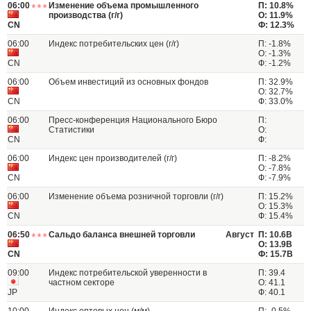
06:00
Изменение объема промышленного
П: 10.8%
производства (г/г)
О: 11.9%
CN
Ф: 12.3%
06:00
Индекс потребительских цен (г/г)
П: -1.8%
О: -1.3%
CN
Ф: -1.2%
06:00
Объем инвестиций из основных фондов
П: 32.9%
О: 32.7%
CN
Ф: 33.0%
06:00
Пресс-конференция Национального Бюро
П:
Статистики
О:
CN
Ф:
06:00
Индекс цен производителей (г/г)
П: -8.2%
О: -7.8%
CN
Ф: -7.9%
06:00
Изменение объема розничной торговли (г/г)
П: 15.2%
О: 15.3%
CN
Ф: 15.4%
06:50
Сальдо баланса внешней торговли
Август
П: 10.6B
О: 13.9B
CN
Ф: 15.7B
09:00
Индекс потребительской уверенности в
П: 39.4
частном секторе
О: 41.1
JP
Ф: 40.1