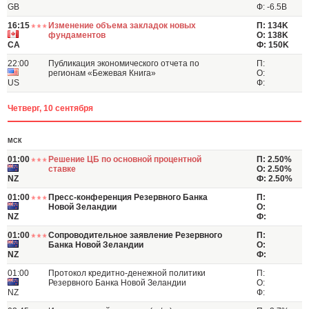
GB
Ф: -6.5B
16:15
Изменение объема закладок новых
П: 134K
фундаментов
О: 138K
CA
Ф: 150K
22:00
Публикация экономического отчета по
П:
регионам «Бежевая Книга»
О:
US
Ф:
Четверг, 10 сентября
МСК
01:00
Решение ЦБ по основной процентной
П: 2.50%
ставке
О: 2.50%
NZ
Ф: 2.50%
01:00
Пресс-конференция Резервного Банка
П:
Новой Зеландии
О:
NZ
Ф:
01:00
Сопроводительное заявление Резервного
П:
Банка Новой Зеландии
О:
NZ
Ф:
01:00
Протокол кредитно-денежной политики
П:
Резервного Банка Новой Зеландии
О:
NZ
Ф: