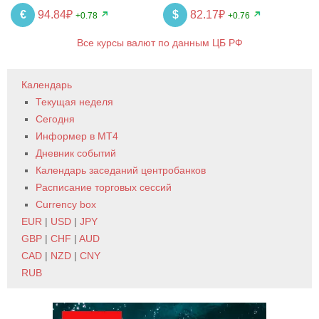
€
94.84₽
$
82.17₽
+0.78
+0.76
Все курсы валют по данным ЦБ РФ
Календарь
Текущая неделя
Сегодня
Информер в MT4
Дневник событий
Календарь заседаний центробанков
Расписание торговых сессий
Currency box
EUR
|
USD
|
JPY
GBP
|
CHF
|
AUD
CAD
|
NZD
|
CNY
RUB