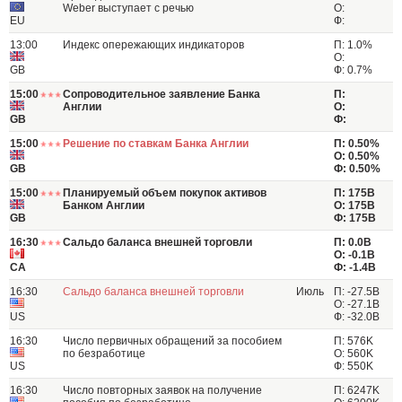
Weber выступает с речью
О:
EU
Ф:
13:00
Индекс опережающих индикаторов
П: 1.0%
О:
GB
Ф: 0.7%
15:00
Сопроводительное заявление Банка
П:
Англии
О:
GB
Ф:
15:00
Решение по ставкам Банка Англии
П: 0.50%
О: 0.50%
GB
Ф: 0.50%
15:00
Планируемый объем покупок активов
П: 175B
Банком Англии
О: 175B
GB
Ф: 175B
16:30
Сальдо баланса внешней торговли
П: 0.0B
О: -0.1B
CA
Ф: -1.4B
16:30
Сальдо баланса внешней торговли
Июль
П: -27.5B
О: -27.1B
US
Ф: -32.0B
16:30
Число первичных обращений за пособием
П: 576K
по безработице
О: 560K
US
Ф: 550K
16:30
Число повторных заявок на получение
П: 6247K