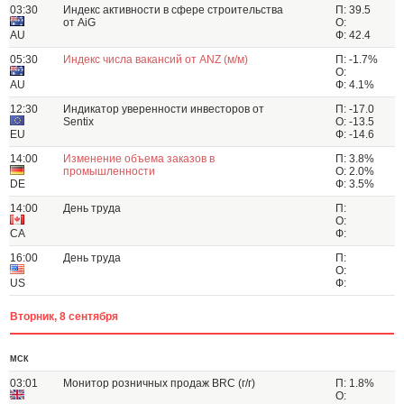
03:30
Индекс активности в сфере строительства
П: 39.5
от AiG
О:
AU
Ф: 42.4
05:30
Индекс числа вакансий от ANZ (м/м)
П: -1.7%
О:
AU
Ф: 4.1%
12:30
Индикатор уверенности инвесторов от
П: -17.0
Sentix
О: -13.5
EU
Ф: -14.6
14:00
Изменение объема заказов в
П: 3.8%
промышленности
О: 2.0%
DE
Ф: 3.5%
14:00
День труда
П:
О:
CA
Ф:
16:00
День труда
П:
О:
US
Ф:
Вторник, 8 сентября
МСК
03:01
Монитор розничных продаж BRC (г/г)
П: 1.8%
О: