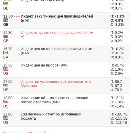
10:00
Индекс оптовых цен (м/м)
П: -0.5%
О: 0.3%
DE
Ф: 0.7%
12:30
Индекс закупочных цен производителей
П: -1.1%
(м/м)
О: 0.9%
GB
Ф: 2.2%
12:30
Индекс отпускных цен производителей (м/
П: 0.2%
м)
О: 0.3%
GB
Ф: 0.2%
16:30
Индекс цен на жилье на первичном рынке
П: -0.2%
(м/м)
О: -0.1%
CA
Ф: 0.3%
16:30
Индекс цен на импорт (м/м)
П: -0.7%
О: 1.0%
US
Ф: 2.0%
17:55
Индикатор уверенности от университета
П: 65.7
Мичигана
О: 67.2
US
Ф: 70.2
18:00
Изменение объема запасов на складах
П: -2.1%
оптовой торговли (м/м)
О: -1.0%
US
Ф: -1.4%
22:00
Ежемесячный отчет об исполнении
П: -180.7B
бюджета
О: -155.5B
US
Ф: -111.4B