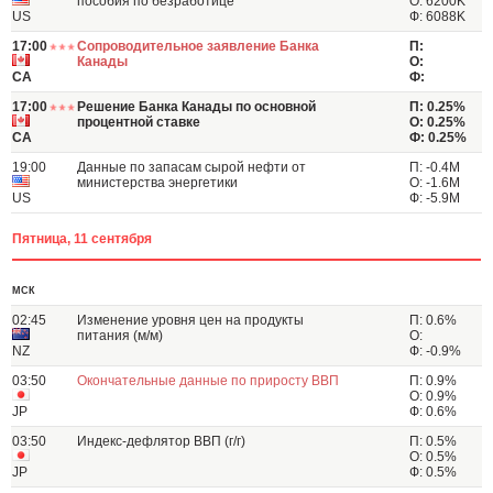
пособия по безработице
О: 6200K
US
Ф: 6088K
17:00
Сопроводительное заявление Банка
П:
Канады
О:
CA
Ф:
17:00
Решение Банка Канады по основной
П: 0.25%
процентной ставке
О: 0.25%
CA
Ф: 0.25%
19:00
Данные по запасам сырой нефти от
П: -0.4M
министерства энергетики
О: -1.6M
US
Ф: -5.9M
Пятница, 11 сентября
МСК
02:45
Изменение уровня цен на продукты
П: 0.6%
питания (м/м)
О:
NZ
Ф: -0.9%
03:50
Окончательные данные по приросту ВВП
П: 0.9%
О: 0.9%
JP
Ф: 0.6%
03:50
Индекс-дефлятор ВВП (г/г)
П: 0.5%
О: 0.5%
JP
Ф: 0.5%