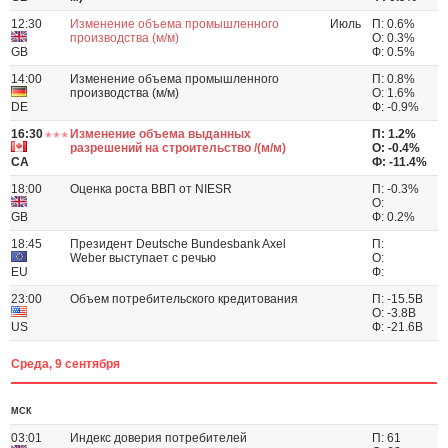
12:30
Изменение объема промышленного
Июль
П: 0.6%
производства (м/м)
О: 0.3%
GB
Ф: 0.5%
14:00
Изменение объема промышленного
П: 0.8%
производства (м/м)
О: 1.6%
DE
Ф: -0.9%
16:30
Изменение объема выданных
П: 1.2%
разрешений на строительство /(м/м)
О: -0.4%
CA
Ф: -11.4%
18:00
Оценка роста ВВП от NIESR
П: -0.3%
О:
GB
Ф: 0.2%
18:45
Президент Deutsche Bundesbank Axel
П:
Weber выступает с речью
О:
EU
Ф:
23:00
Объем потребительского кредитования
П: -15.5B
О: -3.8B
US
Ф: -21.6B
Среда, 9 сентября
МСК
03:01
Индекс доверия потребителей
П: 61