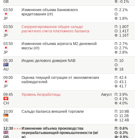
GB
Ф: -0.1%
03:50
Изменение объема банковского
П: 2.1%
кредитования (г/г)
О:
JP
Ф: 1.8%
03:50
Скорректированное общее сальдо
П: 1.80T
расчетного счета платежного баланса
О: 1.41T
JP
Ф: 1.16T
03:50
Изменение объема агрегата M2 денежной
П: 2.7%
массы (г/г)
О: 2.7%
JP
Ф: 2.8%
05:30
Индекс делового доверия NAB
П: 10
О:
AU
Ф: 18
09:00
Оценка текущей ситуации от экономических
П: 42.4
наблюдателей
О: 43.1
JP
Ф: 41.7
09:45
Уровень безработицы
Август
П: 3.9%
О: 4.1%
CH
Ф: 4.0%
10:00
Сальдо баланса внешней торговли
П: 10.9B
О: 11.2B
DE
Ф: 12.4B
12:30
Изменение объема производства
П: 0.6%
перерабатывающей промышленности (м/
О: 0.3%
GB
м)
Ф: 0.9%