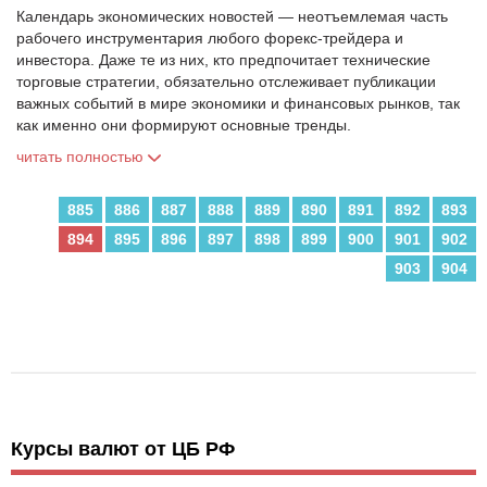
Календарь экономических новостей — неотъемлемая часть
рабочего инструментария любого форекс-трейдера и
инвестора. Даже те из них, кто предпочитает технические
торговые стратегии, обязательно отслеживает публикации
важных событий в мире экономики и финансовых рынков, так
как именно они формируют основные тренды.
читать полностью
885
886
887
888
889
890
891
892
893
894
895
896
897
898
899
900
901
902
903
904
Курсы валют от ЦБ РФ