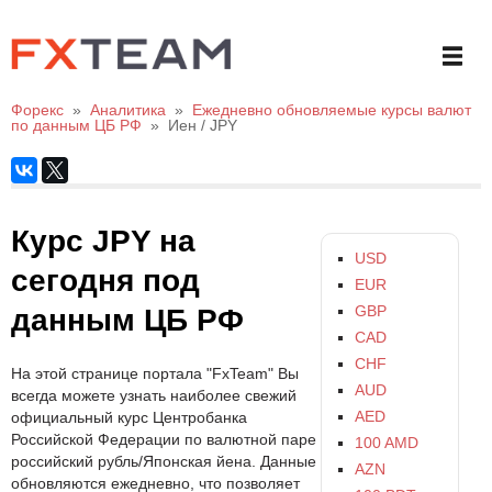
Форекс
»
Аналитика
»
Ежедневно обновляемые курсы валют
по данным ЦБ РФ
»
Иен / JPY
Курс JPY на
USD
сегодня под
EUR
GBP
данным ЦБ РФ
CAD
CHF
На этой странице портала "FxTeam" Вы
AUD
всегда можете узнать наиболее свежий
AED
официальный курс Центробанка
Российской Федерации по валютной паре
100 AMD
российский рубль/Японская йена. Данные
AZN
обновляются ежедневно, что позволяет