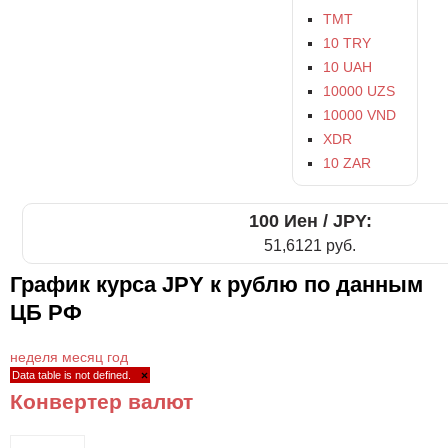
TMT
10 TRY
10 UAH
10000 UZS
10000 VND
XDR
10 ZAR
100 Иен / JPY:
51,6121 руб.
График курса JPY к рублю по данным
ЦБ РФ
неделя
месяц
год
Data table is not defined.
×
Конвертер валют