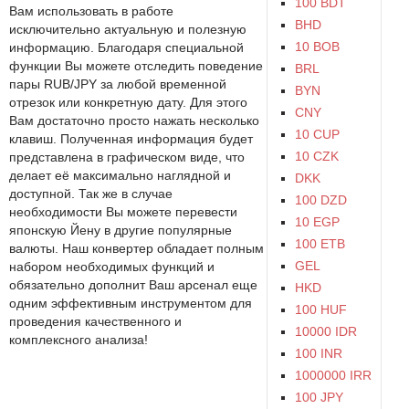
100 BDT
Вам использовать в работе
BHD
исключительно актуальную и полезную
10 BOB
информацию. Благодаря специальной
функции Вы можете отследить поведение
BRL
пары RUB/JPY за любой временной
BYN
отрезок или конкретную дату. Для этого
CNY
Вам достаточно просто нажать несколько
10 CUP
клавиш. Полученная информация будет
10 CZK
представлена в графическом виде, что
делает её максимально наглядной и
DKK
доступной. Так же в случае
100 DZD
необходимости Вы можете перевести
10 EGP
японскую Йену в другие популярные
100 ETB
валюты. Наш конвертер обладает полным
GEL
набором необходимых функций и
обязательно дополнит Ваш арсенал еще
HKD
одним эффективным инструментом для
100 HUF
проведения качественного и
10000 IDR
комплексного анализа!
100 INR
1000000 IRR
100 JPY